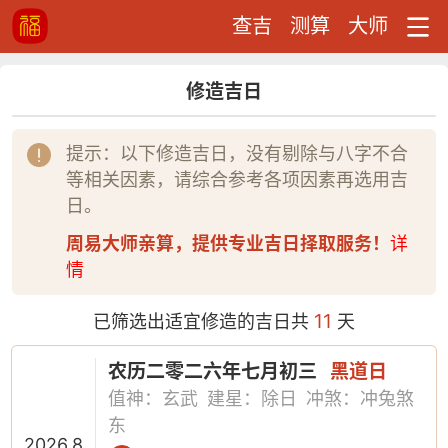
查吉
测算
大师
修造吉日
提示：以下修造吉日，没有剔除与八字不合
等相关因素，请综合参考各项因素再选用吉
日。
周易大师亲算，提供专业吉日择取服务！
详
情
11
已筛选出适宜修造的吉日共
天
农历二零二六年七月初三
黑道日
值神：玄武
建星：除日
冲煞：冲兔煞
东
2026.8