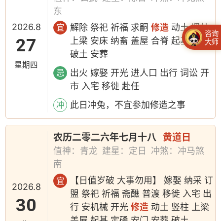
东
2026.8
解除 祭祀 祈福 求嗣
修造
动土 竖柱
宜
咨询
27
上梁 安床 纳畜 盖屋 合脊 起基 入殓
大师
破土 安葬
星期四
出火 嫁娶 开光 进人口 出行 词讼 开
忌
市 入宅 移徙 赴任
此日冲兔，不宜参加修造之事
冲
农历二零二六年七月十八
黄道日
值神：青龙
建星：定日
冲煞：冲马煞
南
【日值岁破 大事勿用】 嫁娶 纳采 订
宜
2026.8
盟 祭祀 祈福 斋醮 普渡 移徙 入宅 出
30
行 安机械 开光
修造
动土 竖柱 上梁
盖屋 起基 定磉 安门 安葬 破土