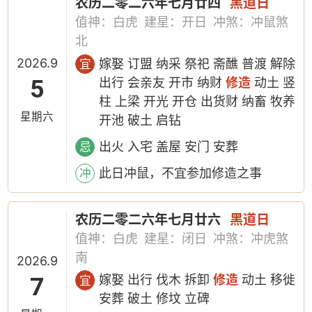
农历二零二六年七月廿四
黑道日
值神：白虎
建星：开日
冲煞：冲鼠煞
北
2026.9
嫁娶 订盟 纳采 祭祀 斋醮 普渡 解除
宜
5
出行 会亲友 开市 纳财
修造
动土 竖
柱 上梁 开光 开仓 出货财 纳畜 牧养
星期六
开池 破土 启钻
出火 入宅 盖屋 安门 安葬
忌
此日冲鼠，不宜参加修造之事
冲
农历二零二六年七月廿六
黑道日
值神：白虎
建星：闭日
冲煞：冲虎煞
南
2026.9
7
嫁娶 出行 伐木 拆卸
修造
动土 移徙
宜
安葬 破土 修坟 立碑