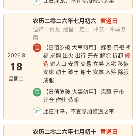
此日冲龙，不宜参加修造之事
冲
农历二零二六年七月初六
黄道日
值神：青龙
建星：定日
冲煞：冲马煞
南
【日值岁破 大事勿用】 嫁娶 祭祀 祈
宜
2026.8
福 求嗣 出火 出行 开光 解除 拆卸
修
18
造
进人口 安香 交易 立券 入宅 移徙
安床 动土 破土 谢土 安葬 入殓 除服
星期二
成服
【日值岁破 大事勿用】 斋醮 开市
忌
开仓 作灶 造船
此日冲马，不宜参加修造之事
冲
农历二零二六年七月初十
黄道日