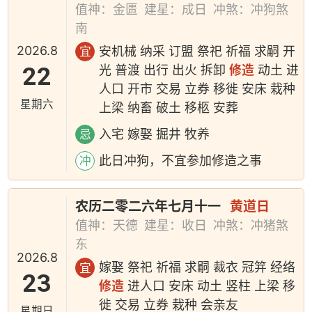
值神：金匮
建星：成日
冲煞：冲狗煞
南
2026.8
安机械 纳采 订盟 祭祀 祈福 求嗣 开
宜
22
光 普渡 出行 出火 拆卸
修造
动土 进
人口 开市 交易 立券 移徙 安床 栽种
星期六
上梁 纳畜 破土 移柩 安葬
入宅 嫁娶 掘井 牧养
忌
此日冲狗，不宜参加修造之事
冲
农历二零二六年七月十一
黄道日
值神：天德
建星：收日
冲煞：冲猪煞
东
2026.8
嫁娶 祭祀 祈福 求嗣 裁衣 冠笄 经络
宜
23
修造
进人口 安床 动土 竖柱 上梁 移
徙 交易 立券 栽种 会亲友
星期日