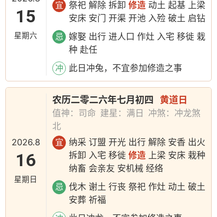
祭祀 解除 拆卸
修造
动土 起基 上梁
宜
15
安床 安门 开渠 开池 入殓 破土 启钻
星期六
嫁娶 出行 进人口 作灶 入宅 移徙 栽
忌
种 赴任
此日冲兔，不宜参加修造之事
冲
农历二零二六年七月初四
黄道日
值神：司命
建星：满日
冲煞：冲龙煞
北
2026.8
纳采 订盟 开光 出行 解除 安香 出火
宜
16
拆卸 入宅 移徙
修造
上梁 安床 栽种
纳畜 会亲友 安机械 经络
星期日
伐木 谢土 行丧 祭祀 作灶 动土 破土
忌
安葬 祈福