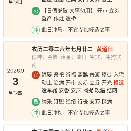
星期日
【日值岁破 大事勿用】 开市 立券
忌
置产 作灶 造桥
此日冲马，不宜参加修造之事
冲
农历二零二六年七月廿二
黄道日
值神：金匮
建星：成日
冲煞：冲狗煞
南
2026.9
嫁娶 祭祀 祈福 斋醮 普渡 移徙 入宅
宜
3
动土 治病 开市 交易 立券 开光
修造
造车器 安香 安床 捕捉 畋猎 结网
星期四
纳采 订盟 经络 行丧 安葬 探病
忌
此日冲狗，不宜参加修造之事
冲