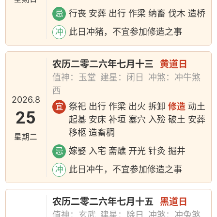
行丧 安葬 出行 作梁 纳畜 伐木 造桥
忌
此日冲猪，不宜参加修造之事
冲
农历二零二六年七月十三
黄道日
值神：玉堂
建星：闭日
冲煞：冲牛煞
西
2026.8
祭祀 出行 作梁 出火 拆卸
修造
动土
宜
25
起基 安床 补垣 塞穴 入殓 破土 安葬
移柩 造畜稠
星期二
嫁娶 入宅 斋醮 开光 针灸 掘井
忌
此日冲牛，不宜参加修造之事
冲
农历二零二六年七月十五
黑道日
值神：玄武
建星：除日
冲煞：冲兔煞