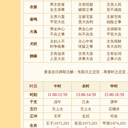
男主饮食
主有忧疑
主亲人忧
衣留
女主亲事
破财之事
至不成凶
主养六畜
主家宅富
主家宅有
釜鸣
平安大吉
贵大吉利
凶险之事
男女外心
男女心外
主得财帛
火逸
不吉之事
向不吉兆
平安大吉
主妇人不
主心中有
主失得财
犬吠
时争闹事
忧疑之事
帛大吉利
主有远亲
主有大喜
主有讼词
鹊噪
人至大吉
庆事大吉
之事小吉
黄道吉日
择取注解：先取日之忌宜，再查时之忌宜
时辰
午时
未时
申时
时刻
11:00-12:59
13:00-14:59
15:00-16:59
干支
戊午
己未
庚申
五行
天上火
天上火
石榴木
正冲
天牢
玄武
司命
壬子|1972,203
癸丑|1973,203
甲寅|1974,203
生肖