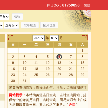
81759898
择日QQ：
繁體
按年度查
按月份查
年
月
日
一
二
三
四
五
六
1
2
3
4
5
6
7
8
9
10
11
12
13
14
15
16
17
18
19
20
21
22
23
24
25
26
27
28
29
30
31
老黄历查询流程：选择上面年、月后，点击日期即可
网站提示：
本站为
黄道吉日查询
、
吉时查询
网站，提
供专业的
老黄历吉日、吉时查询
。周易大师专业在线
为您择取
黄道吉日
、婴儿起名等服务… [
详情
]