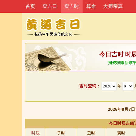
首页
查吉日
查吉时
算命
大师亲算
今日吉时 时
捐资积德 祈求
吉时查询：
年
2026年8月7
今日时辰吉凶
时辰
子时
丑时
寅时