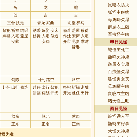
5
6
7
鼠咬衣防火
兔
龙
蛇
狐怪主疾病
凶
吉
吉
母鸡啼欠愿
三合 扶元
青龙 武曲
明堂 驿马
鹊屎衣主凶
祭祀 祈福 纳采
纳采 嫁娶 安床
修造 盖屋 移徙
百虫怪主凶
嫁娶 入宅 盖屋
移徙 入宅 修造
作灶 安床 入宅
安葬
安葬
开市 见贵 求财
申日见怪
嫁娶
蛇怪主死亡
甑鸣欠神愿
鹋屎衣欠愿
百虫怪欠愿
狐怪男女灾
勾陈
日刑 路空
路空
母鸡啼主凶
赴任 出行 修造
赴任 出行 祭祀
祭祀 祈福 斋醮
祈福 斋醮 开光
开光 赴任 出行
鼠咬衣主凶
猪犬怪主旺
酉日见怪
煞东
煞北
煞西
蛇怪远人至
甑鸣主好事
正东
正南
正南
犬怪欠神愿
时辰为准