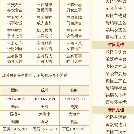
犬怪欠神愿
主交友相
主自身破
主有外思
鼠咬衣主吉
会饮食吉
财忧病事
男女之事
狐怪主进财
主有客至
主田蚕收
主财喜临
祸事者凶
成大吉利
门自身吉
母鸡啼主凶
鹋屎衣灾凶
主得财帛
忧心损男
主有喜事
亨通之兆
小口之兆
饮食相会
百虫怪主凶
主君雄心
主有财喜
主亲人来
午日见怪
得财利禄
大亨通吉
及有信至
蛇怪主失火
主有财喜
主有行人
主有喜事
釜甑鸣主兴
酒食大吉
回家大吉
临门大吉
犬怪欠神愿
鼠咬衣妻危
，日时两者各有所司，主从有序互不矛盾
狐怪主产亡
母鸡啼禄至
酉时
戌时
亥时
鹋屎衣主病
17:00-18:59
19:00-20:59
21:00-22:59
百虫怪主忧
辛酉
壬戌
癸亥
未日见怪
石榴木
大海水
大海水
蛇怪有酒食
勾陈
青龙
明堂
釜甑鸣进口
乙卯|1975,203
丙辰|1976,203
丁巳|1977,203
犬怪主病灾