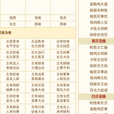
釜甑鸣欠愿
鹋屎衣财散
狐怪百事忧
煞西
煞南
煞东
母鸡啼人至
东北
西南
西南
犬怪主得财
时辰为准
鼠咬衣信至
辰日见怪
左贵客来
左远客来
左有饮食
右平安吉
右主损害
右主凶恶
蛇怪主亡服
左主饮食
左主远行
左主凶事
甑鸣主得财
右主客至
右主客至
右主大吉
犬怪主信至
主有远人
主有财喜
主失财物
鼠咬衣主凶
来相见吉
大通达吉
之事不利
狐怪百事凶
主有饮食
主有远客
主有要事
母鸡啼主旺
及友人家
喜相逢吉
人相见吉
鹊屎衣主凶
主有得财
主有灾恶
主有客来
物事大吉
临身大凶
相见大吉
百虫大盗侵
主有饮食
主有成合
主有女思
巳日见怪
及外人来
喜事大吉
及喜事至
蛇怪家长灾
主有财喜
主终日有
主有吉人
釜甑鸣官事
人来问事
饮食大吉
来求财利