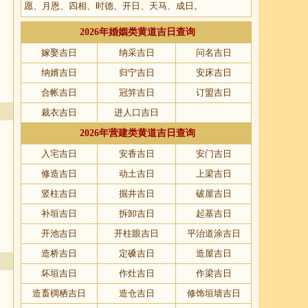
愿、月恩、四相、时德、开日、天马、成日。
2026年婚姻类黄道吉日查询
嫁娶吉日
纳采吉日
问名吉日
纳婿吉日
归宁吉日
安床吉日
合帐吉日
冠笄吉日
订盟吉日
裁衣吉日
进人口吉日
2026年营建类黄道吉日查询
入宅吉日
安香吉日
安门吉日
修造吉日
动土吉日
上梁吉日
竖柱吉日
掘井吉日
破屋吉日
补垣吉日
拆卸吉日
起基吉日
开池吉日
开柱眼吉日
平治道涂吉日
造桥吉日
定磉吉日
造屋吉日
坏垣吉日
作灶吉日
作梁吉日
造畜椆栖吉日
造仓吉日
修饰垣墙吉日