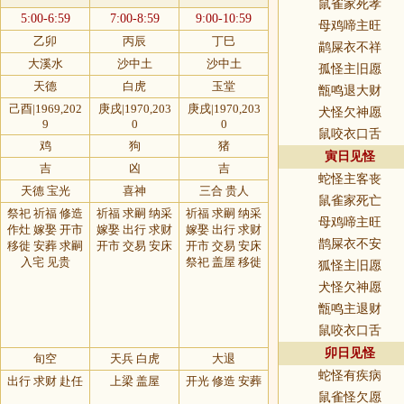
鼠雀家死孝
5:00-6:59
7:00-8:59
9:00-10:59
母鸡啼主旺
乙卯
丙辰
丁巳
鹋屎衣不祥
大溪水
沙中土
沙中土
孤怪主旧愿
天德
白虎
玉堂
甑鸣退大财
己酉|1969,202
庚戌|1970,203
庚戌|1970,203
犬怪欠神愿
9
0
0
鼠咬衣口舌
鸡
狗
猪
寅日见怪
吉
凶
吉
蛇怪主客丧
天德 宝光
喜神
三合 贵人
鼠雀家死亡
祭祀 祈福 修造
祈福 求嗣 纳采
祈福 求嗣 纳采
母鸡啼主旺
作灶 嫁娶 开市
嫁娶 出行 求财
嫁娶 出行 求财
鹊屎衣不安
移徙 安葬 求嗣
开市 交易 安床
开市 交易 安床
入宅 见贵
祭祀 盖屋 移徙
狐怪主旧愿
犬怪欠神愿
甑鸣主退财
鼠咬衣口舌
卯日见怪
旬空
天兵 白虎
大退
蛇怪有疾病
出行 求财 赴任
上梁 盖屋
开光 修造 安葬
鼠雀怪欠愿