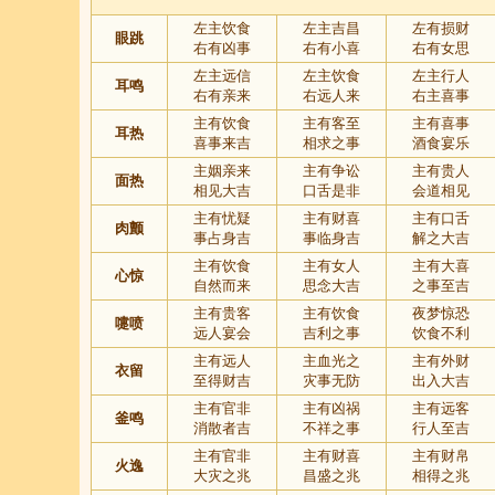
左主饮食
左主吉昌
左有损财
眼跳
右有凶事
右有小喜
右有女思
左主远信
左主饮食
左主行人
耳鸣
右有亲来
右远人来
右主喜事
主有饮食
主有客至
主有喜事
耳热
喜事来吉
相求之事
酒食宴乐
主姻亲来
主有争讼
主有贵人
面热
相见大吉
口舌是非
会道相见
主有忧疑
主有财喜
主有口舌
肉颤
事占身吉
事临身吉
解之大吉
主有饮食
主有女人
主有大喜
心惊
自然而来
思念大吉
之事至吉
主有贵客
主有饮食
夜梦惊恐
嚏喷
远人宴会
吉利之事
饮食不利
主有远人
主血光之
主有外财
衣留
至得财吉
灾事无防
出入大吉
主有官非
主有凶祸
主有远客
釜鸣
消散者吉
不祥之事
行人至吉
主有官非
主有财喜
主有财帛
火逸
大灾之兆
昌盛之兆
相得之兆