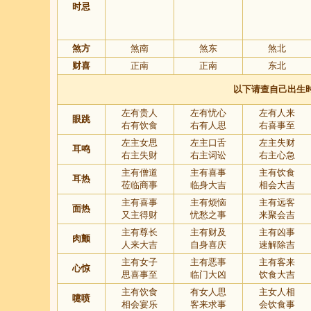
时忌
煞方
煞南
煞东
煞北
财喜
正南
正南
东北
以下请查自己出生
左有贵人
左有忧心
左有人来
眼跳
右有饮食
右有人思
右喜事至
左主女思
左主口舌
左主失财
耳鸣
右主失财
右主词讼
右主心急
主有僧道
主有喜事
主有饮食
耳热
莅临商事
临身大吉
相会大吉
主有喜事
主有烦恼
主有远客
面热
又主得财
忧愁之事
来聚会吉
主有尊长
主有财及
主有凶事
肉颤
人来大吉
自身喜庆
速解除吉
主有女子
主有恶事
主有客来
心惊
思喜事至
临门大凶
饮食大吉
主有饮食
有女人思
主女人相
嚏喷
相会宴乐
客来求事
会饮食事