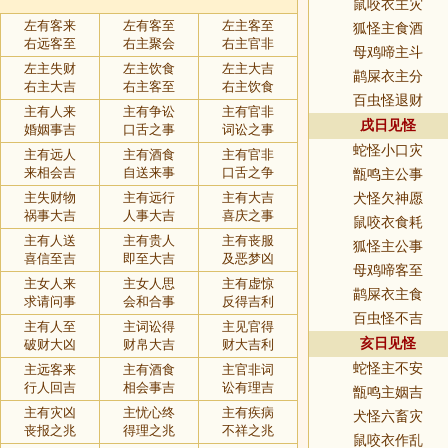
鼠咬衣主灾
左有客来
左有客至
左主客至
狐怪主食酒
右远客至
右主聚会
右主官非
母鸡啼主斗
左主失财
左主饮食
左主大吉
鹋屎衣主分
右主大吉
右主客至
右主饮食
百虫怪退财
主有人来
主有争讼
主有官非
戌日见怪
婚姻事吉
口舌之事
词讼之事
蛇怪小口灾
主有远人
主有酒食
主有官非
来相会吉
自送来事
口舌之争
甑鸣主公事
主失财物
主有远行
主有大吉
犬怪欠神愿
祸事大吉
人事大吉
喜庆之事
鼠咬衣食耗
主有人送
主有贵人
主有丧服
狐怪主公事
喜信至吉
即至大吉
及恶梦凶
母鸡啼客至
主女人来
主女人思
主有虚惊
鹋屎衣主食
求请问事
会和合事
反得吉利
百虫怪不吉
主有人至
主词讼得
主见官得
亥日见怪
破财大凶
财帛大吉
财大吉利
蛇怪主不安
主远客来
主有酒食
主官非词
行人回吉
相会事吉
讼有理吉
甑鸣主姻吉
主有灾凶
主忧心终
主有疾病
犬怪六畜灾
丧报之兆
得理之兆
不祥之兆
鼠咬衣作乱