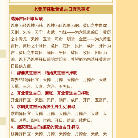
老黄历择取黄道吉日宜忌事项
选择吉日用事应该
以事为经以神为纬，以神为目以事为纲。黄历之中白虎，
天刑，朱雀，天牢，玄武，勾陈——为六黑道凶日；黄历
之中青龙，天德，玉堂，司命，明堂，金匮——为六黄道
吉日。黄历之中除日、危日、定日、执日、成日、开日为
吉；黄历之中建日、满日、平日、破日、收日、闭日为
凶。以下乃以事择日简明对照表，希望能为您选择黄道吉
日提供方便。
1、
嫁娶黄道吉日
，结婚黄道吉日择取
嫁娶结婚择日宜：天德、月德、天德合、月德合、天赦、
天愿、三合、天喜、六合、不将日。
2、
开业黄道吉日
、新张、开业黄道吉日择取
开业择日宜：天愿、民日、满日、成日、开日、五富日。
3、
求嗣黄道吉日
(祈求生男生女)择取
求嗣择日宜：天德、月德、天德合、月德合、天赦、天
愿、月恩、四相、时德、开日、益后、续世日。
4、
搬家黄道吉日
(搬家的黄道吉日)择取
移徙择日宜：天德、月德、天德合、月德合、天赦、天