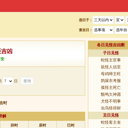
选日子：
查吉日：
各日见怪吉凶断
辰吉凶
子日见怪
平安
蛇怪主官事
鼠怪人信至
母鸡啼主旺
鹊屎衣考服
月
日
孤怪主死亡
甑鸣欠神愿
犬怪不明事
日吉时
虫鸟怪得财
丑日见怪
详解
蛇怪客主丧
卯时
辰时
巳时