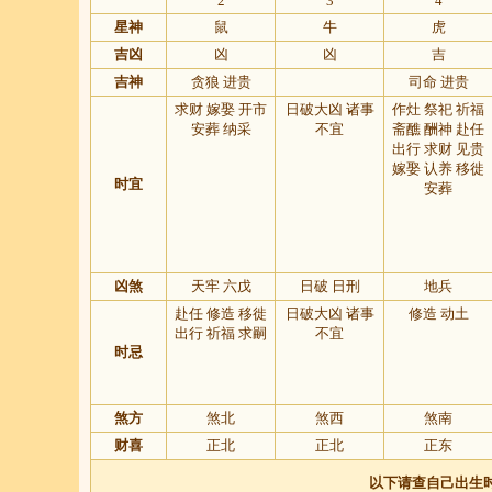
2
3
4
星神
鼠
牛
虎
吉凶
凶
凶
吉
吉神
贪狼 进贵
司命 进贵
求财 嫁娶 开市
日破大凶 诸事
作灶 祭祀 祈福
安葬 纳采
不宜
斋醮 酬神 赴任
出行 求财 见贵
嫁娶 认养 移徙
时宜
安葬
凶煞
天牢 六戊
日破 日刑
地兵
赴任 修造 移徙
日破大凶 诸事
修造 动土
出行 祈福 求嗣
不宜
时忌
煞方
煞北
煞西
煞南
财喜
正北
正北
正东
以下请查自己出生