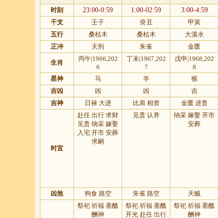
时刻
23:00-0:59
1:00-02:59
3:00-4:59
干支
壬子
癸丑
甲寅
五行
桑枯木
桑枯木
大溪水
正冲
天刑
朱雀
金匮
丙午|1966,202
丁未|1967,202
戊申|1968,202
生肖
6
7
8
星神
马
羊
猴
吉凶
凶
凶
吉
吉神
日禄 大进
比肩 相资
金匮 进贵
赴任 出行 求财
见贵 认养
纳采 嫁娶 开市
见贵 纳采 嫁娶
安葬
入宅 开市 安葬
求嗣
时宜
凶煞
狗食 路空
朱雀 路空
天贼
祭祀 祈福 斋醮
祭祀 祈福 斋醮
祭祀 祈福 斋醮
酬神
开光 赴任 出行
酬神