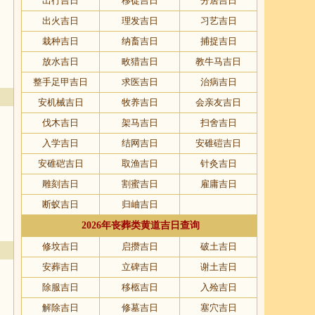
出行吉日
移徙吉日
分居吉日
出火吉日
理发吉日
习艺吉日
栽种吉日
纳畜吉日
捕捉吉日
放水吉日
畋猎吉日
教牛马吉日
整手足甲吉日
求医吉日
治病吉日
安机械吉日
牧养吉日
会亲友吉日
伐木吉日
架马吉日
扫舍吉日
入学吉日
结网吉日
安碓磑吉日
安碓硙吉日
取渔吉日
针灸吉日
雕刻吉日
割蜜吉日
雇庸吉日
断蚁吉日
归岫吉日
2026年丧葬类黄道吉日查询
修坟吉日
启攒吉日
破土吉日
安葬吉日
立碑吉日
谢土吉日
除服吉日
移柩吉日
入殓吉日
解除吉日
修墓吉日
塞穴吉日