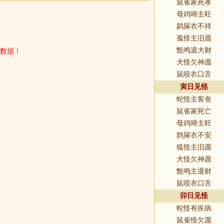
鼠雀家死孝
母鸡啼主旺
鹋屎衣不祥
孤怪主旧愿
数据！
甑鸣退大财
犬怪欠神愿
鼠咬衣口舌
寅日见怪
蛇怪主客丧
鼠雀家死亡
母鸡啼主旺
鹊屎衣不安
狐怪主旧愿
犬怪欠神愿
甑鸣主退财
鼠咬衣口舌
卯日见怪
蛇怪有疾病
鼠雀怪欠愿