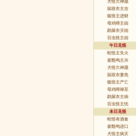
犬怪欠神愿
鼠咬衣主吉
狐怪主进财
母鸡啼主凶
鹋屎衣灾凶
百虫怪主凶
午日见怪
蛇怪主失火
釜甑鸣主兴
犬怪欠神愿
鼠咬衣妻危
狐怪主产亡
母鸡啼禄至
鹋屎衣主病
百虫怪主忧
未日见怪
蛇怪有酒食
釜甑鸣进口
犬怪主病灾