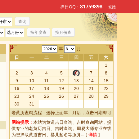
81759898
择日QQ：
繁體
按年度查
按月份查
年
月
日
一
二
三
四
五
六
1
2
3
4
5
6
7
8
9
10
11
12
13
14
15
16
17
18
19
20
21
22
23
24
25
26
27
28
29
30
31
老黄历查询流程：选择上面年、月后，点击日期即可
网站提示：
本站为
黄道吉日查询
、
吉时查询
网站，提
供专业的
老黄历吉日、吉时查询
。周易大师专业在线
为您择取
黄道吉日
、婴儿起名等服务… [
详情
]