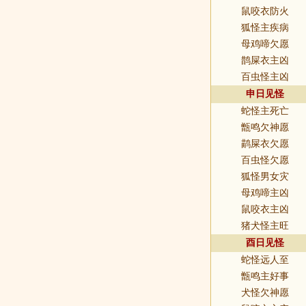
鼠咬衣防火
狐怪主疾病
母鸡啼欠愿
鹊屎衣主凶
百虫怪主凶
申日见怪
蛇怪主死亡
甑鸣欠神愿
鹋屎衣欠愿
百虫怪欠愿
狐怪男女灾
母鸡啼主凶
鼠咬衣主凶
猪犬怪主旺
酉日见怪
蛇怪远人至
甑鸣主好事
犬怪欠神愿