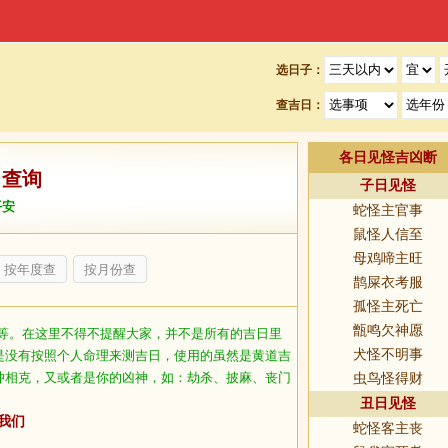
选日子：
查吉日：
各日见怪吉凶断
日查询
子日见怪
平安
蛇怪主官事
鼠怪人信至
母鸡啼主旺
按年度查
按月份查
鹊屎衣考服
孤怪主死亡
甑鸣欠神愿
等。在这里不得不提醒大家，并不是所有的吉日里
犬怪不明事
是没有按照个人命理来测吉日，使用的虽然是黄道吉
冲相克，又或者是你的凶神，如：劫杀、披麻、丧门
虫鸟怪得财
丑日见怪
我们
蛇怪客主丧