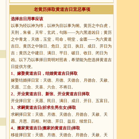
老黄历择取黄道吉日宜忌事项
选择吉日用事应该
以事为经以神为纬，以神为目以事为纲。黄历之中白虎，
天刑，朱雀，天牢，玄武，勾陈——为六黑道凶日；黄历
之中青龙，天德，玉堂，司命，明堂，金匮——为六黄道
吉日。黄历之中除日、危日、定日、执日、成日、开日为
吉；黄历之中建日、满日、平日、破日、收日、闭日为
凶。以下乃以事择日简明对照表，希望能为您选择黄道吉
日提供方便。
1、
嫁娶黄道吉日
，结婚黄道吉日择取
嫁娶结婚择日宜：天德、月德、天德合、月德合、天赦、
天愿、三合、天喜、六合、不将日。
2、
开业黄道吉日
、新张、开业黄道吉日择取
开业择日宜：天愿、民日、满日、成日、开日、五富日。
3、
求嗣黄道吉日
(祈求生男生女)择取
求嗣择日宜：天德、月德、天德合、月德合、天赦、天
愿、月恩、四相、时德、开日、益后、续世日。
4、
搬家黄道吉日
(搬家的黄道吉日)择取
移徙择日宜：天德、月德、天德合、月德合、天赦、天