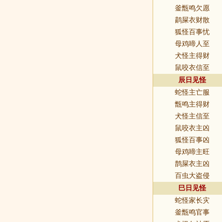
釜甑鸣欠愿
鹋屎衣财散
狐怪百事忧
母鸡啼人至
犬怪主得财
鼠咬衣信至
辰日见怪
蛇怪主亡服
甑鸣主得财
犬怪主信至
鼠咬衣主凶
狐怪百事凶
母鸡啼主旺
鹊屎衣主凶
百虫大盗侵
巳日见怪
蛇怪家长灾
釜甑鸣官事