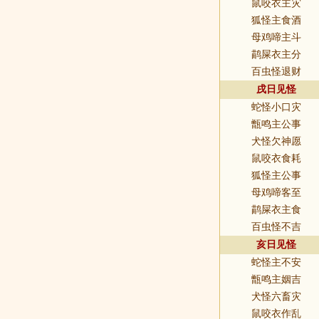
鼠咬衣主灾
狐怪主食酒
母鸡啼主斗
鹋屎衣主分
百虫怪退财
戌日见怪
蛇怪小口灾
甑鸣主公事
犬怪欠神愿
鼠咬衣食耗
狐怪主公事
母鸡啼客至
鹋屎衣主食
百虫怪不吉
亥日见怪
蛇怪主不安
甑鸣主姻吉
犬怪六畜灾
鼠咬衣作乱