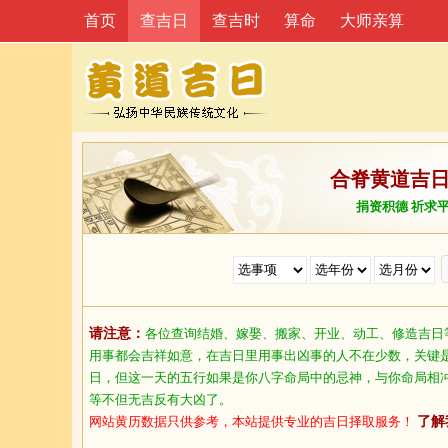
首页
查吉日
查吉时
算命
大师亲算
合脊黄道吉
捐资积德 祈求
请注意：
各位查询结婚、嫁娶、搬家、开业、动工、修造吉日
用事都会吉祥如意，在吉日里用事出凶事的人不在少数，关键
日，但这一天的五行如果是你八字命局中的忌神，与你命局相
等不但无吉反有大凶了。
网站黄历数据只供参考，本站提供专业的吉日择取服务！
了解