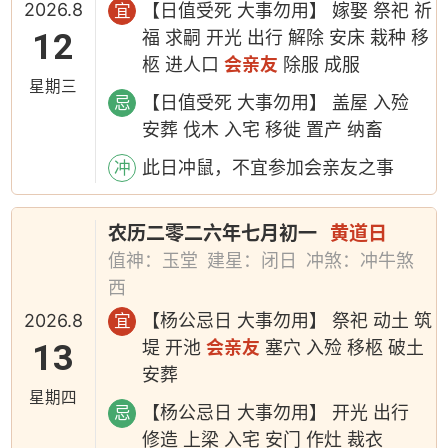
2026.8
【日值受死 大事勿用】 嫁娶 祭祀 祈
宜
12
福 求嗣 开光 出行 解除 安床 栽种 移
柩 进人口
会亲友
除服 成服
星期三
【日值受死 大事勿用】 盖屋 入殓
忌
安葬 伐木 入宅 移徙 置产 纳畜
此日冲鼠，不宜参加会亲友之事
冲
农历二零二六年七月初一
黄道日
值神：玉堂
建星：闭日
冲煞：冲牛煞
西
2026.8
【杨公忌日 大事勿用】 祭祀 动土 筑
宜
13
堤 开池
会亲友
塞穴 入殓 移柩 破土
安葬
星期四
【杨公忌日 大事勿用】 开光 出行
忌
修造 上梁 入宅 安门 作灶 裁衣