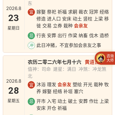
东
2026.8
嫁娶 祭祀 祈福 求嗣 裁衣 冠笄 经络
宜
23
修造 进人口 安床 动土 竖柱 上梁 移
徙 交易 立券 栽种
会亲友
星期日
行丧 安葬 出行 作梁 纳畜 伐木 造桥
忌
此日冲猪，不宜参加会亲友之事
冲
咨询
大师
农历二零二六年七月十六
黄道日
值神：司命
建星：满日
冲煞：冲龙煞
北
2026.8
沐浴 理发
会亲友
塑绘 开光 栽种 牧
宜
28
养 嫁娶 经络 补垣 塞穴
星期五
开市 入宅 动土 破土 安葬 作灶 上梁
忌
安床 开仓 祈福