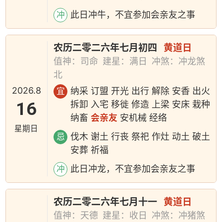
此日冲牛，不宜参加会亲友之事
冲
农历二零二六年七月初四
黄道日
值神：司命
建星：满日
冲煞：冲龙煞
北
2026.8
纳采 订盟 开光 出行 解除 安香 出火
宜
16
拆卸 入宅 移徙 修造 上梁 安床 栽种
纳畜
会亲友
安机械 经络
星期日
伐木 谢土 行丧 祭祀 作灶 动土 破土
忌
安葬 祈福
此日冲龙，不宜参加会亲友之事
冲
农历二零二六年七月十一
黄道日
值神：天德
建星：收日
冲煞：冲猪煞