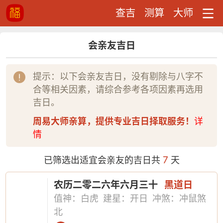
查吉
测算
大师
会亲友吉日
提示：以下会亲友吉日，没有剔除与八字不
合等相关因素，请综合参考各项因素再选用
吉日。
周易大师亲算，提供专业吉日择取服务！
详
情
7
已筛选出适宜会亲友的吉日共
天
农历二零二六年六月三十
黑道日
值神：白虎
建星：开日
冲煞：冲鼠煞
北