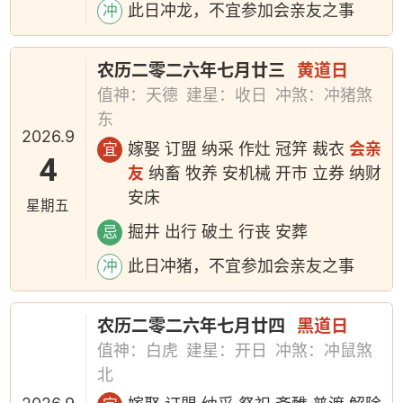
此日冲龙，不宜参加会亲友之事
冲
农历二零二六年七月廿三
黄道日
值神：天德
建星：收日
冲煞：冲猪煞
东
2026.9
嫁娶 订盟 纳采 作灶 冠笄 裁衣
会亲
宜
4
友
纳畜 牧养 安机械 开市 立券 纳财
安床
星期五
掘井 出行 破土 行丧 安葬
忌
此日冲猪，不宜参加会亲友之事
冲
农历二零二六年七月廿四
黑道日
值神：白虎
建星：开日
冲煞：冲鼠煞
北