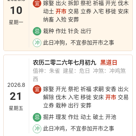
嫁娶 出火 拆卸 祭祀 祈福 开光 伐木
宜
10
动土
开市
交易 立券 入宅 移徙 安床
纳畜 入殓 安葬
星期一
栽种 作灶 针灸 出行
忌
此日冲狗，不宜参加开市之事
冲
农历二零二六年七月初九
黑道日
值神：朱雀
建星：危日
冲煞：冲鸡煞
西
2026.8
嫁娶 开光 祭祀 祈福 求嗣 安香 出火
宜
21
解除 伐木 入宅 移徙 安床
开市
交易
立券 栽种 出行 安葬
星期五
掘井 理发 作灶 动土 破土 开池
忌
此日冲鸡，不宜参加开市之事
冲