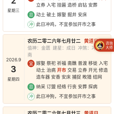
2
立券 入宅 挂匾 造桥 启钻 安葬
星期三
动土 破土 嫁娶 掘井 安床
忌
此日冲鸡，不宜参加开市之事
冲
农历二零二六年七月廿二
黄道日
咨询
大师
值神：金匮
建星：成日
冲煞：冲狗煞
南
2026.9
嫁娶 祭祀 祈福 斋醮 普渡 移徙 入宅
宜
3
动土 治病
开市
交易 立券 开光 修造
造车器 安香 安床 捕捉 畋猎 结网
星期四
纳采 订盟 经络 行丧 安葬 探病
忌
此日冲狗，不宜参加开市之事
冲
农历二零二六年七月廿三
黄道日