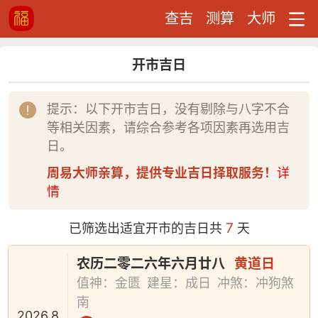
查吉
测算
大师
开市吉日
提示：以下开市吉日，没有剔除与八字不合
等相关因素，请综合参考各项因素再选用吉
日。
周易大师亲算，提供专业吉日择取服务！
详
情
7
已筛选出适宜开市的吉日共
天
农历二零二六年六月廿八
黄道日
值神：金匮
建星：成日
冲煞：冲狗煞
南
2026.8