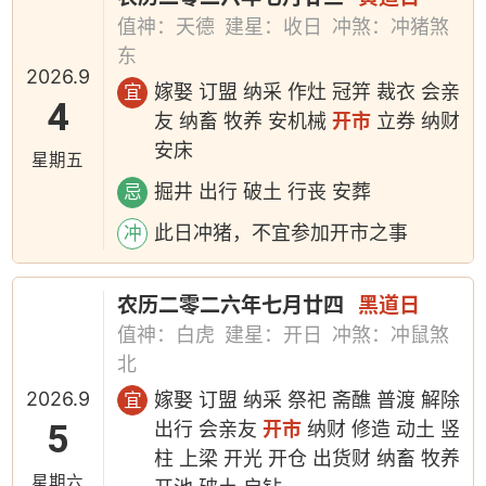
值神：天德
建星：收日
冲煞：冲猪煞
东
2026.9
嫁娶 订盟 纳采 作灶 冠笄 裁衣 会亲
宜
4
友 纳畜 牧养 安机械
开市
立券 纳财
安床
星期五
掘井 出行 破土 行丧 安葬
忌
此日冲猪，不宜参加开市之事
冲
农历二零二六年七月廿四
黑道日
值神：白虎
建星：开日
冲煞：冲鼠煞
北
2026.9
嫁娶 订盟 纳采 祭祀 斋醮 普渡 解除
宜
5
出行 会亲友
开市
纳财 修造 动土 竖
柱 上梁 开光 开仓 出货财 纳畜 牧养
星期六