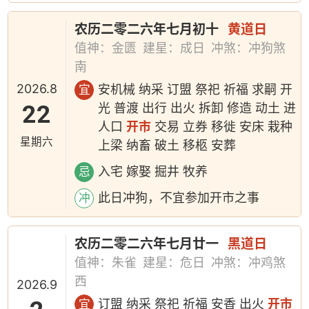
农历二零二六年七月初十
黄道日
值神：金匮
建星：成日
冲煞：冲狗煞
南
2026.8
安机械 纳采 订盟 祭祀 祈福 求嗣 开
宜
22
光 普渡 出行 出火 拆卸 修造 动土 进
人口
开市
交易 立券 移徙 安床 栽种
星期六
上梁 纳畜 破土 移柩 安葬
入宅 嫁娶 掘井 牧养
忌
此日冲狗，不宜参加开市之事
冲
农历二零二六年七月廿一
黑道日
值神：朱雀
建星：危日
冲煞：冲鸡煞
西
2026.9
订盟 纳采 祭祀 祈福 安香 出火
开市
宜