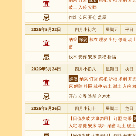
宜
破土 入殓 安葬
忌
作灶 安床 开仓 盖屋
2026年5月22日
四月小初六
星期五
平日
纳采
嫁娶
裁衣 理发 出行 修造 动土
宜
畜
忌
伐木 安葬 安床 祭祀 祈福
2026年5月24日
四月小初八
星期日
执日
嫁娶
纳采 订盟 祭祀 祈福 求嗣 开光
宜
床 解除 挂匾 栽种 破土 谢土 入殓 
忌
开市 立券 造船 合寿木
2026年5月26日
四月小初十
星期二
危日
【日值岁破 大事勿用】 订盟 纳采
宜
入宅 移徙 安床 栽种 纳畜 动土 破土
忌
【日值岁破 大事勿用】 作灶 开市 