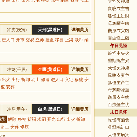
犬怪欠神愿
鼠咬衣主吉
狐怪主进财
母鸡啼主凶
冲虎(庚寅)
天刑(黑道日)
详细黄历
鹋屎衣灾凶
百虫怪主凶
 进人口 开市 交易 立券 挂匾 移徙 上梁 栽种 纳
午日见怪
蛇怪主失火
釜甑鸣主兴
犬怪欠神愿
冲龙(壬辰)
金匮(黄道日)
详细黄历
鼠咬衣妻危
 出火 出行 拆卸 动土 修造 进人口 入宅 移徙 安
狐怪主产亡
移柩 安葬
母鸡啼禄至
鹋屎衣主病
百虫怪主忧
冲马(甲午)
白虎(黑道日)
详细黄历
未日见怪
嫁娶
解除 祭祀 祈福 求嗣 开光 出行 出火 拆卸
蛇怪有酒食
 谢土 安葬 修坟
釜甑鸣进口
犬怪主病灾
经络