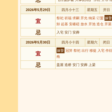
2026年5月29日
四月小十三
星期五
开日
祭祀 祈福 求嗣 开光 纳采 订盟
嫁娶
宜
卸 起基 安碓磑 放水 开池 造仓 开渠
忌
入宅 安门 安葬
2026年5月30日
四月小十四
星期六
闭日
嫁娶
冠笄 祭祀 出行 移徙 入宅 作灶
宜
殓
忌
盖屋 造桥 安门 安葬 上梁