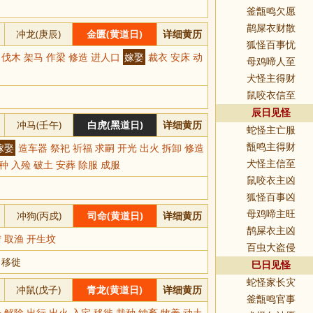
釜甑鸣欠愿
鹋屎衣财散
冲龙(庚辰)
金匮(黄道日)
详细黄历
狐怪百事忧
 伐木 架马 作梁 修造 进人口
嫁娶
裁衣 安床 动
母鸡啼人至
犬怪主得财
鼠咬衣信至
辰日见怪
冲马(壬午)
白虎(黑道日)
详细黄历
蛇怪主亡服
嫁娶
造车器 祭祀 祈福 求嗣 开光 出火 拆卸 修造
甑鸣主得财
种 入殓 破土 安葬 除服 成服
犬怪主信至
鼠咬衣主凶
狐怪百事凶
冲狗(丙戍)
司命(黄道日)
详细黄历
母鸡啼主旺
鹊屎衣主凶
猎 取渔 开生坟
百虫大盗侵
 移徙
巳日见怪
蛇怪家长灾
冲鼠(戊子)
青龙(黄道日)
详细黄历
釜甑鸣官事
 解除 出行 出火 入宅 移徙 栽种 纳畜 牧养 动土