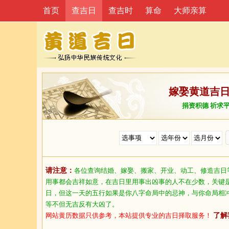
首页
查吉日
查吉时
算命
大师亲算
嫁娶黄道吉
捐资积德 祈求
请注意：
各位查询结婚、嫁娶、搬家、开业、动工、修造吉日
用事都会吉祥如意，在吉日里用事出凶事的人不在少数，关键
日，但这一天的五行如果是你八字命局中的忌神，与你命局相
等不但无吉反有大凶了。
网站黄历数据只供参考，本站提供专业的吉日择取服务！
了解