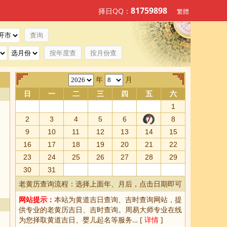
81759898
择日QQ：
繁體
按年度查
按月份查
年
月
日
一
二
三
四
五
六
1
2
3
4
5
6
7
8
9
10
11
12
13
14
15
16
17
18
19
20
21
22
23
24
25
26
27
28
29
30
31
老黄历查询流程：选择上面年、月后，点击日期即可
网站提示：
本站为
黄道吉日查询
、
吉时查询
网站，提
供专业的
老黄历吉日、吉时查询
。周易大师专业在线
为您择取
黄道吉日
、婴儿起名等服务… [
详情
]