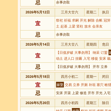
忌
余事勿取
2026年5月12日
三月大廿六
星期二
执日
祭祀 祈福 求嗣 开光 解除 合帐 冠笄
宜
土 起基 上梁 竖柱 放水 会亲友
忌
余事勿取
2026年5月14日
三月大廿八
星期四
危日
【日值岁破 大事勿用】 纳采 订盟
宜
动土 进人口 挂匾 入宅 移徙 安床 栽
忌
【日值岁破 大事勿用】 开市 立券
2026年5月18日
四月小初二
星期一
闭日
宜
嫁娶
交易 立券 开厕 补垣 塞穴 畋
忌
安床 开渠 上梁 修造 开市 开光 入宅
2026年5月20日
四月小初四
星期三
除日
纳采 订盟
嫁娶
祭祀 祈福 求嗣 开光