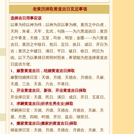
老黄历择取黄道吉日宜忌事项
选择吉日用事应该
以事为经以神为纬，以神为目以事为纲。黄历之中白虎，
天刑，朱雀，天牢，玄武，勾陈——为六黑道凶日；黄历
之中青龙，天德，玉堂，司命，明堂，金匮——为六黄道
吉日。黄历之中除日、危日、定日、执日、成日、开日为
吉；黄历之中建日、满日、平日、破日、收日、闭日为
凶。以下乃以事择日简明对照表，希望能为您选择黄道吉
日提供方便。
1、
嫁娶黄道吉日
，结婚黄道吉日择取
嫁娶结婚择日宜：天德、月德、天德合、月德合、天赦、
天愿、三合、天喜、六合、不将日。
2、
开业黄道吉日
、新张、开业黄道吉日择取
开业择日宜：天愿、民日、满日、成日、开日、五富日。
3、
求嗣黄道吉日
(祈求生男生女)择取
求嗣择日宜：天德、月德、天德合、月德合、天赦、天
愿、月恩、四相、时德、开日、益后、续世日。
4、
搬家黄道吉日
(搬家的黄道吉日)择取
移徙择日宜：天德、月德、天德合、月德合、天赦、天