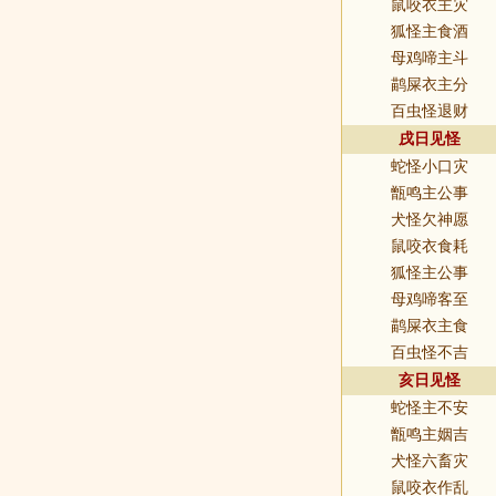
鼠咬衣主灾
狐怪主食酒
母鸡啼主斗
鹋屎衣主分
百虫怪退财
戌日见怪
蛇怪小口灾
甑鸣主公事
犬怪欠神愿
鼠咬衣食耗
狐怪主公事
母鸡啼客至
鹋屎衣主食
百虫怪不吉
亥日见怪
蛇怪主不安
甑鸣主姻吉
犬怪六畜灾
鼠咬衣作乱