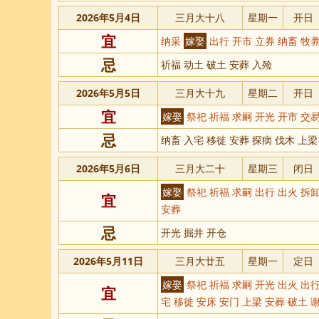
2026年5月4日
三月大十八
星期一
开日
宜
纳采
嫁娶
出行 开市 立券 纳畜 牧养
忌
祈福 动土 破土 安葬 入殓
2026年5月5日
三月大十九
星期二
开日
宜
嫁娶
祭祀 祈福 求嗣 开光 开市 交易
忌
纳畜 入宅 移徙 安葬 探病 伐木 上梁
2026年5月6日
三月大二十
星期三
闭日
嫁娶
祭祀 祈福 求嗣 出行 出火 拆卸
宜
安葬
忌
开光 掘井 开仓
2026年5月11日
三月大廿五
星期一
定日
嫁娶
祭祀 祈福 求嗣 开光 出火 出行
宜
宅 移徙 安床 安门 上梁 安葬 破土 