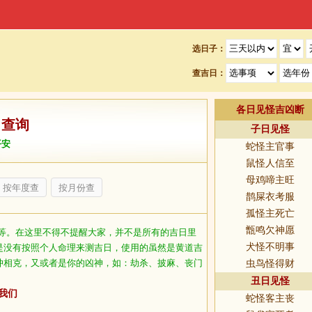
选日子：
查吉日：
各日见怪吉凶断
日查询
子日见怪
平安
蛇怪主官事
鼠怪人信至
母鸡啼主旺
按年度查
按月份查
鹊屎衣考服
孤怪主死亡
甑鸣欠神愿
等。在这里不得不提醒大家，并不是所有的吉日里
犬怪不明事
是没有按照个人命理来测吉日，使用的虽然是黄道吉
冲相克，又或者是你的凶神，如：劫杀、披麻、丧门
虫鸟怪得财
丑日见怪
我们
蛇怪客主丧