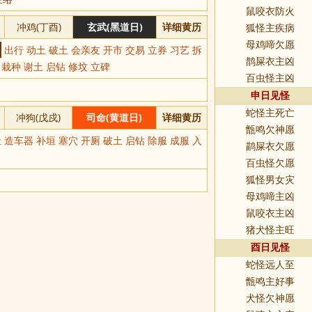
鼠咬衣防火
冲鸡(丁酉)
玄武(黑道日)
详细黄历
狐怪主疾病
母鸡啼欠愿
出行 动土 破土 会亲友 开市 交易 立券 习艺 拆
鹊屎衣主凶
 栽种 谢土 启钻 修坟 立碑
百虫怪主凶
申日见怪
蛇怪主死亡
冲狗(戊戍)
司命(黄道日)
详细黄历
甑鸣欠神愿
 造车器 补垣 塞穴 开厕 破土 启钻 除服 成服 入
鹋屎衣欠愿
百虫怪欠愿
狐怪男女灾
母鸡啼主凶
鼠咬衣主凶
猪犬怪主旺
酉日见怪
蛇怪远人至
甑鸣主好事
犬怪欠神愿