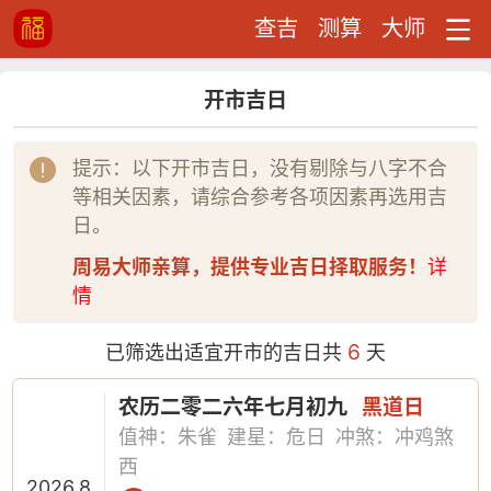
查吉
测算
大师
开市吉日
提示：以下开市吉日，没有剔除与八字不合
等相关因素，请综合参考各项因素再选用吉
日。
周易大师亲算，提供专业吉日择取服务！
详
情
6
已筛选出适宜开市的吉日共
天
农历二零二六年七月初九
黑道日
值神：朱雀
建星：危日
冲煞：冲鸡煞
西
2026.8