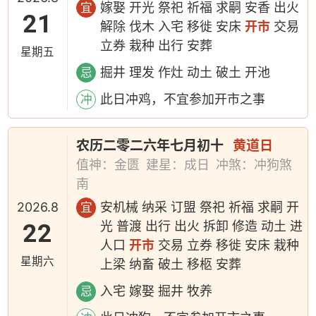
嫁娶 开光 祭祀 祈福 求嗣 安香 出火
宜
21
解除 伐木 入宅 移徙 安床
开市
交易
立券 栽种 出行 安葬
星期五
掘井 理发 作灶 动土 破土 开池
忌
此日冲鸡，不宜参加开市之事
冲
农历二零二六年七月初十
黄道日
值神：金匮
建星：成日
冲煞：冲狗煞
南
2026.8
安机械 纳采 订盟 祭祀 祈福 求嗣 开
宜
22
光 普渡 出行 出火 拆卸 修造 动土 进
人口
开市
交易 立券 移徙 安床 栽种
星期六
上梁 纳畜 破土 移柩 安葬
入宅 嫁娶 掘井 牧养
忌