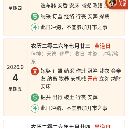
大师
造车器 安香 安床 捕捉 畋猎 结网
星期四
纳采 订盟 经络 行丧 安葬 探病
忌
此日冲狗，不宜参加开市之事
冲
农历二零二六年七月廿三
黄道日
值神：天德
建星：收日
冲煞：冲猪煞
东
2026.9
嫁娶 订盟 纳采 作灶 冠笄 裁衣 会亲
宜
4
友 纳畜 牧养 安机械
开市
立券 纳财
安床
星期五
掘井 出行 破土 行丧 安葬
忌
此日冲猪，不宜参加开市之事
冲
农历二零二六年七月廿四
黑道日