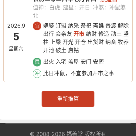
值神：白虎
建星：开日
冲煞：冲鼠煞
北
2026.9
嫁娶 订盟 纳采 祭祀 斋醮 普渡 解除
宜
5
出行 会亲友
开市
纳财 修造 动土 竖
柱 上梁 开光 开仓 出货财 纳畜 牧养
星期六
开池 破土 启钻
出火 入宅 盖屋 安门 安葬
忌
此日冲鼠，不宜参加开市之事
冲
重新推算
© 2008-2026
福善堂
版权所有