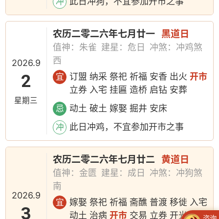
此日冲狗，不宜参加开市之事
冲
农历二零二六年七月廿一
黑道日
值神：朱雀
建星：危日
冲煞：冲鸡煞
西
2026.9
2
订盟 纳采 祭祀 祈福 安香 出火
开市
宜
立券 入宅 挂匾 造桥 启钻 安葬
星期三
动土 破土 嫁娶 掘井 安床
忌
此日冲鸡，不宜参加开市之事
冲
农历二零二六年七月廿二
黄道日
值神：金匮
建星：成日
冲煞：冲狗煞
南
2026.9
嫁娶 祭祀 祈福 斋醮 普渡 移徙 入宅
宜
3
动土 治病
开市
交易 立券 开光 修造
咨询