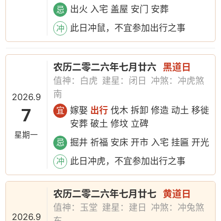
出火 入宅 盖屋 安门 安葬
忌
此日冲鼠，不宜参加出行之事
冲
农历二零二六年七月廿六
黑道日
值神：白虎
建星：闭日
冲煞：冲虎煞
南
2026.9
7
嫁娶
出行
伐木 拆卸 修造 动土 移徙
宜
安葬 破土 修坟 立碑
星期一
掘井 祈福 安床 开市 入宅 挂匾 开光
忌
此日冲虎，不宜参加出行之事
冲
农历二零二六年七月廿七
黄道日
值神：玉堂
建星：建日
冲煞：冲兔煞
2026.9
东