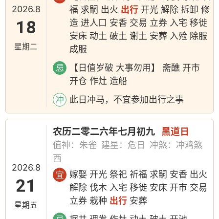
2026.8
福 求嗣 出火
出行
开光 解除 拆卸 修
18
造 进人口 安香 交易 立券 入宅 移徙
安床 动土 破土 谢土 安葬 入殓 除服
星期二
成服
【日值岁破 大事勿用】 斋醮 开市
忌
开仓 作灶 造船
此日冲马，不宜参加出行之事
冲
农历二零二六年七月初九
黑道日
值神：朱雀
建星：危日
冲煞：冲鸡煞
西
2026.8
嫁娶 开光 祭祀 祈福 求嗣 安香 出火
宜
21
解除 伐木 入宅 移徙 安床 开市 交易
立券 栽种
出行
安葬
星期五