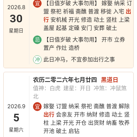
【日值岁破 大事勿用】 嫁娶 纳采 订
宜
2026.8
盟 祭祀 祈福 斋醮 普渡 移徙 入宅
出
30
行
安机械 开光 修造 动土 竖柱 上梁
盖屋 起基 定磉 安门 安葬 破土
星期日
【日值岁破 大事勿用】 开市 立券
忌
置产 作灶 造桥
此日冲马，不宜参加出行之事
冲
农历二零二六年七月廿四
黑道日
值神：白虎
建星：开日
冲煞：冲鼠煞
北
2026.9
嫁娶 订盟 纳采 祭祀 斋醮 普渡 解除
宜
5
出行
会亲友 开市 纳财 修造 动土 竖
柱 上梁 开光 开仓 出货财 纳畜 牧养
星期六
开池 破土 启钻