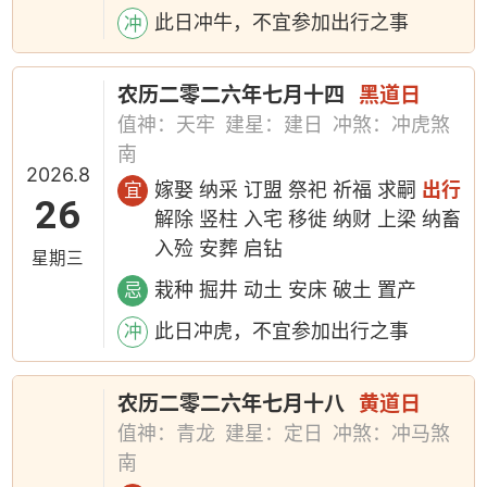
此日冲牛，不宜参加出行之事
冲
农历二零二六年七月十四
黑道日
值神：天牢
建星：建日
冲煞：冲虎煞
南
2026.8
嫁娶 纳采 订盟 祭祀 祈福 求嗣
出行
宜
26
解除 竖柱 入宅 移徙 纳财 上梁 纳畜
入殓 安葬 启钻
星期三
栽种 掘井 动土 安床 破土 置产
忌
此日冲虎，不宜参加出行之事
冲
农历二零二六年七月十八
黄道日
值神：青龙
建星：定日
冲煞：冲马煞
南