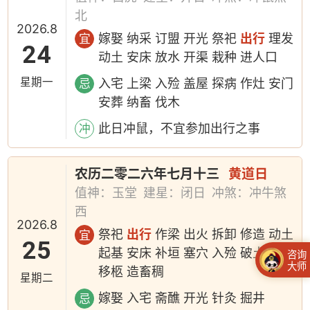
北
2026.8
嫁娶 纳采 订盟 开光 祭祀
出行
理发
宜
24
动土 安床 放水 开渠 栽种 进人口
星期一
入宅 上梁 入殓 盖屋 探病 作灶 安门
忌
安葬 纳畜 伐木
此日冲鼠，不宜参加出行之事
冲
农历二零二六年七月十三
黄道日
值神：玉堂
建星：闭日
冲煞：冲牛煞
西
2026.8
祭祀
出行
作梁 出火 拆卸 修造 动土
宜
25
起基 安床 补垣 塞穴 入殓 破土 安葬
咨询
大师
移柩 造畜稠
星期二
嫁娶 入宅 斋醮 开光 针灸 掘井
忌