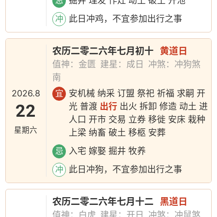
掘井 理发 作灶 动土 破土 开池
忌
此日冲鸡，不宜参加出行之事
冲
农历二零二六年七月初十
黄道日
值神：金匮
建星：成日
冲煞：冲狗煞
南
2026.8
安机械 纳采 订盟 祭祀 祈福 求嗣 开
宜
22
光 普渡
出行
出火 拆卸 修造 动土 进
人口 开市 交易 立券 移徙 安床 栽种
星期六
上梁 纳畜 破土 移柩 安葬
入宅 嫁娶 掘井 牧养
忌
此日冲狗，不宜参加出行之事
冲
农历二零二六年七月十二
黑道日
值神：白虎
建星：开日
冲煞：冲鼠煞