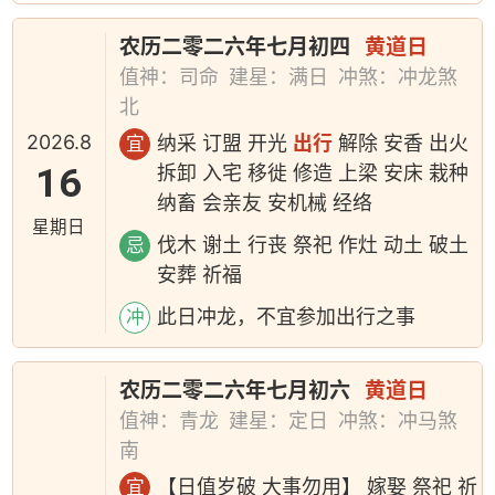
农历二零二六年七月初四
黄道日
值神：司命
建星：满日
冲煞：冲龙煞
北
2026.8
纳采 订盟 开光
出行
解除 安香 出火
宜
16
拆卸 入宅 移徙 修造 上梁 安床 栽种
纳畜 会亲友 安机械 经络
星期日
伐木 谢土 行丧 祭祀 作灶 动土 破土
忌
安葬 祈福
此日冲龙，不宜参加出行之事
冲
农历二零二六年七月初六
黄道日
值神：青龙
建星：定日
冲煞：冲马煞
南
【日值岁破 大事勿用】 嫁娶 祭祀 祈
宜