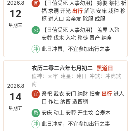
2026.8
【日值受死 大事勿用】 嫁娶 祭祀 祈
宜
12
福 求嗣 开光
出行
解除 安床 栽种 移
柩 进人口 会亲友 除服 成服
星期三
【日值受死 大事勿用】 盖屋 入殓
忌
安葬 伐木 入宅 移徙 置产 纳畜
此日冲鼠，不宜参加出行之事
冲
农历二零二六年七月初二
黑道日
值神：天牢
建星：建日
冲煞：冲虎煞
南
2026.8
14
祭祀 裁衣 安门 纳财 扫舍
出行
进人
宜
口 作灶 纳畜 造畜稠
星期五
安床 动土 安葬 开生坟 合寿木
忌
此日冲虎，不宜参加出行之事
冲