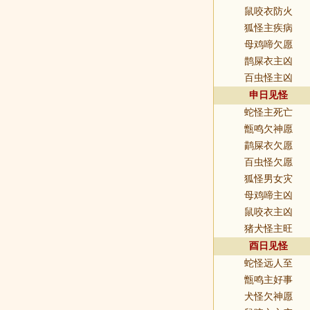
鼠咬衣防火
狐怪主疾病
母鸡啼欠愿
鹊屎衣主凶
百虫怪主凶
申日见怪
蛇怪主死亡
甑鸣欠神愿
鹋屎衣欠愿
百虫怪欠愿
狐怪男女灾
母鸡啼主凶
鼠咬衣主凶
猪犬怪主旺
酉日见怪
蛇怪远人至
甑鸣主好事
犬怪欠神愿