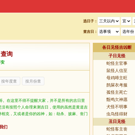
选日子：
查吉日：
各日见怪吉凶断
日查询
子日见怪
平安
蛇怪主官事
鼠怪人信至
母鸡啼主旺
按年度查
按月份查
鹊屎衣考服
孤怪主死亡
甑鸣欠神愿
等。在这里不得不提醒大家，并不是所有的吉日里
犬怪不明事
是没有按照个人命理来测吉日，使用的虽然是黄道吉
冲相克，又或者是你的凶神，如：劫杀、披麻、丧门
虫鸟怪得财
丑日见怪
我们
蛇怪客主丧