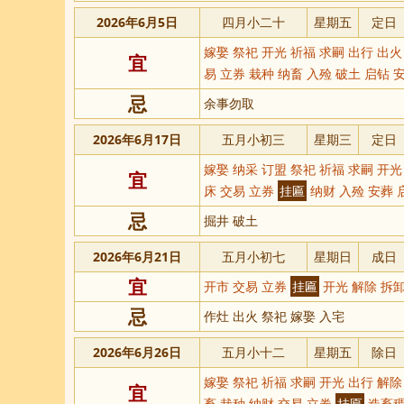
2026年6月5日
四月小二十
星期五
定日
嫁娶 祭祀 开光 祈福 求嗣 出行 出火
宜
易 立券 栽种 纳畜 入殓 破土 启钻 
忌
余事勿取
2026年6月17日
五月小初三
星期三
定日
嫁娶 纳采 订盟 祭祀 祈福 求嗣 开光
宜
床 交易 立券
挂匾
纳财 入殓 安葬 
忌
掘井 破土
2026年6月21日
五月小初七
星期日
成日
宜
开市 交易 立券
挂匾
开光 解除 拆卸
忌
作灶 出火 祭祀 嫁娶 入宅
2026年6月26日
五月小十二
星期五
除日
嫁娶 祭祀 祈福 求嗣 开光 出行 解除
宜
畜 栽种 纳财 交易 立券
挂匾
造畜