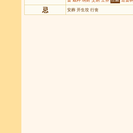
忌
安葬 开生坟 行丧