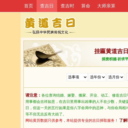
首页
查吉日
查吉时
算命
大师亲算
挂匾黄道吉
捐资积德 祈求
请注意：
各位查询结婚、嫁娶、搬家、开业、动工、修造吉日
用事都会吉祥如意，在吉日里用事出凶事的人不在少数，关键
日，但这一天的五行如果是你八字命局中的忌神，与你命局相
等不但无吉反有大凶了。
网站黄历数据只供参考，本站提供专业的吉日择取服务！
了解