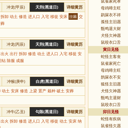
鼠雀家死孝
冲龙(甲辰)
天刑(黑道日)
详细黄历
母鸡啼主旺
鹋屎衣不祥
 拆卸 动土 修造 进人口 入宅 移徙 安床
挂匾
交
孤怪主旧愿
安葬
甑鸣退大财
犬怪欠神愿
鼠咬衣口舌
冲龙(丙辰)
天刑(黑道日)
详细黄历
寅日见怪
 出火 出行 拆卸 修造 动土 进人口 入宅 移徙 安
蛇怪主客丧
启钻 除服 成服
鼠雀家死亡
母鸡啼主旺
鹊屎衣不安
冲猴(庚申)
白虎(黑道日)
详细黄历
狐怪主旧愿
 动土 安床 修造 上梁 置产 栽种 破土 安葬
犬怪欠神愿
甑鸣主退财
鼠咬衣口舌
冲牛(乙丑)
勾陈(黑道日)
详细黄历
卯日见怪
蛇怪有疾病
 出火 拆卸 修造 进人口 入宅 移徙 动土 安床 纳
鼠雀怪欠愿
稠