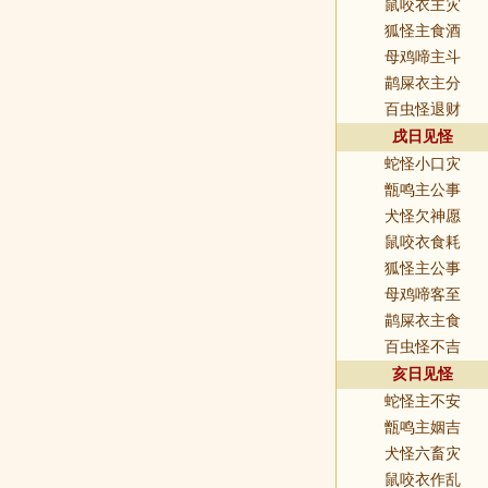
鼠咬衣主灾
狐怪主食酒
母鸡啼主斗
鹋屎衣主分
百虫怪退财
戌日见怪
蛇怪小口灾
甑鸣主公事
犬怪欠神愿
鼠咬衣食耗
狐怪主公事
母鸡啼客至
鹋屎衣主食
百虫怪不吉
亥日见怪
蛇怪主不安
甑鸣主姻吉
犬怪六畜灾
鼠咬衣作乱