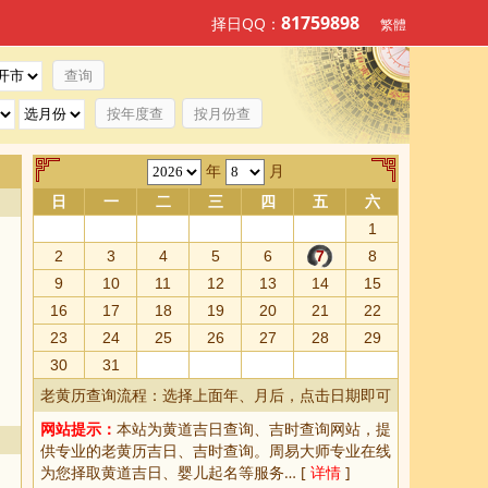
81759898
择日QQ：
繁體
按年度查
按月份查
年
月
日
一
二
三
四
五
六
1
2
3
4
5
6
7
8
9
10
11
12
13
14
15
16
17
18
19
20
21
22
23
24
25
26
27
28
29
30
31
老黄历查询流程：选择上面年、月后，点击日期即可
网站提示：
本站为
黄道吉日查询
、
吉时查询
网站，提
供专业的
老黄历吉日、吉时查询
。周易大师专业在线
为您择取
黄道吉日
、婴儿起名等服务… [
详情
]