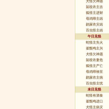
犬怪欠神愿
鼠咬衣主吉
狐怪主进财
母鸡啼主凶
鹋屎衣灾凶
百虫怪主凶
午日见怪
蛇怪主失火
釜甑鸣主兴
犬怪欠神愿
鼠咬衣妻危
狐怪主产亡
母鸡啼禄至
鹋屎衣主病
百虫怪主忧
未日见怪
蛇怪有酒食
釜甑鸣进口
犬怪主病灾