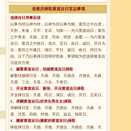
老黄历择取黄道吉日宜忌事项
选择吉日用事应该
以事为经以神为纬，以神为目以事为纲。黄历之中白虎，
天刑，朱雀，天牢，玄武，勾陈——为六黑道凶日；黄历
之中青龙，天德，玉堂，司命，明堂，金匮——为六黄道
吉日。黄历之中除日、危日、定日、执日、成日、开日为
吉；黄历之中建日、满日、平日、破日、收日、闭日为
凶。以下乃以事择日简明对照表，希望能为您选择黄道吉
日提供方便。
1、
嫁娶黄道吉日
，结婚黄道吉日择取
嫁娶结婚择日宜：天德、月德、天德合、月德合、天赦、
天愿、三合、天喜、六合、不将日。
2、
开业黄道吉日
、新张、开业黄道吉日择取
开业择日宜：天愿、民日、满日、成日、开日、五富日。
3、
求嗣黄道吉日
(祈求生男生女)择取
求嗣择日宜：天德、月德、天德合、月德合、天赦、天
愿、月恩、四相、时德、开日、益后、续世日。
4、
搬家黄道吉日
(搬家的黄道吉日)择取
移徙择日宜：天德、月德、天德合、月德合、天赦、天