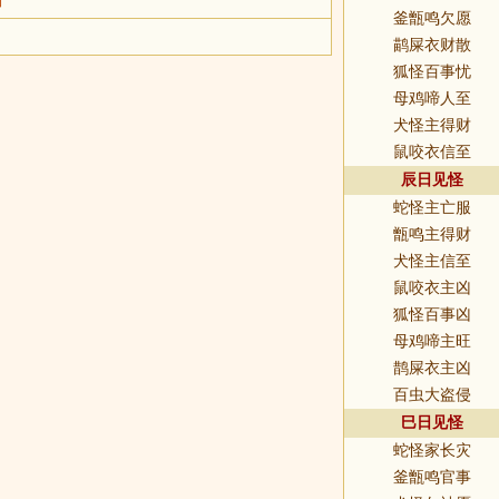
釜甑鸣欠愿
鹋屎衣财散
狐怪百事忧
母鸡啼人至
犬怪主得财
鼠咬衣信至
辰日见怪
蛇怪主亡服
甑鸣主得财
犬怪主信至
鼠咬衣主凶
狐怪百事凶
母鸡啼主旺
鹊屎衣主凶
百虫大盗侵
巳日见怪
蛇怪家长灾
釜甑鸣官事