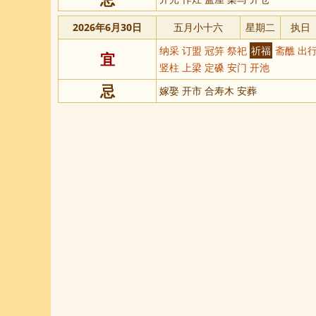
2026年6月30日
五月小十六
星期二
执日
纳采 订盟 冠笄 祭祀
祈福
斋醮 出行
宜
竖柱 上梁 定磉 安门 开池
忌
嫁娶 开市 合寿木 安葬