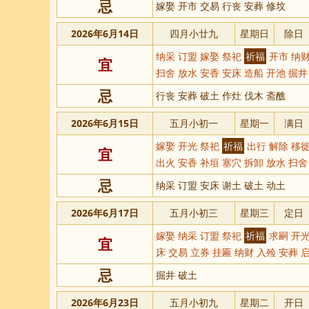
忌
嫁娶 开市 交易 行丧 安葬 修坟
2026年6月14日
四月小廿九
星期日
除日
纳采 订盟 嫁娶 祭祀
祈福
开市 纳财
宜
扫舍 放水 安香 安床 造船 开池 掘井
忌
行丧 安葬 破土 作灶 伐木 斋醮
2026年6月15日
五月小初一
星期一
满日
嫁娶 开光 祭祀
祈福
出行 解除 移徙
宜
出火 安香 补垣 塞穴 拆卸 放水 扫舍
忌
纳采 订盟 安床 谢土 破土 动土
2026年6月17日
五月小初三
星期三
定日
嫁娶 纳采 订盟 祭祀
祈福
求嗣 开光
宜
床 交易 立券 挂匾 纳财 入殓 安葬 
忌
掘井 破土
2026年6月23日
五月小初九
星期二
开日