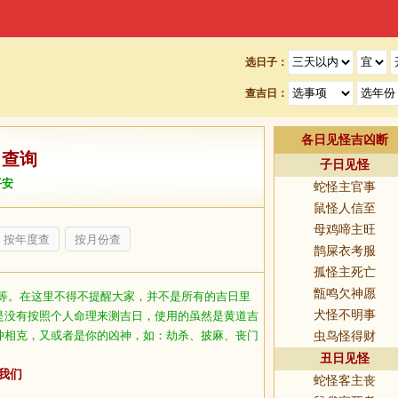
选日子：
查吉日：
各日见怪吉凶断
日查询
子日见怪
平安
蛇怪主官事
鼠怪人信至
母鸡啼主旺
按年度查
按月份查
鹊屎衣考服
孤怪主死亡
甑鸣欠神愿
等。在这里不得不提醒大家，并不是所有的吉日里
犬怪不明事
是没有按照个人命理来测吉日，使用的虽然是黄道吉
冲相克，又或者是你的凶神，如：劫杀、披麻、丧门
虫鸟怪得财
丑日见怪
我们
蛇怪客主丧