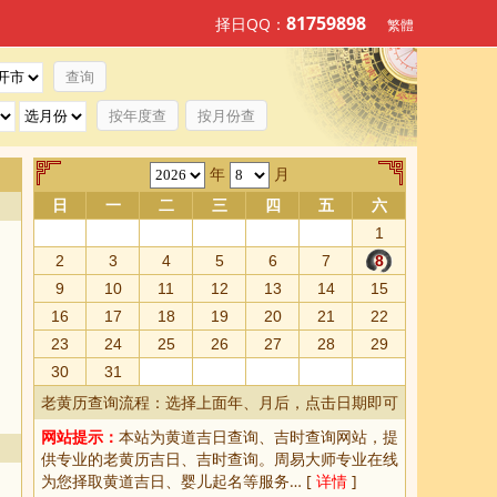
81759898
择日QQ：
繁體
按年度查
按月份查
年
月
日
一
二
三
四
五
六
1
2
3
4
5
6
7
8
9
10
11
12
13
14
15
16
17
18
19
20
21
22
23
24
25
26
27
28
29
30
31
老黄历查询流程：选择上面年、月后，点击日期即可
网站提示：
本站为
黄道吉日查询
、
吉时查询
网站，提
供专业的
老黄历吉日、吉时查询
。周易大师专业在线
为您择取
黄道吉日
、婴儿起名等服务… [
详情
]