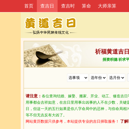
首页
查吉日
查吉时
算命
大师亲算
祈福黄道吉
捐资积德 祈求
请注意：
各位查询结婚、嫁娶、搬家、开业、动工、修造吉日
用事都会吉祥如意，在吉日里用事出凶事的人不在少数，关键
日，但这一天的五行如果是你八字命局中的忌神，与你命局相
等不但无吉反有大凶了。
网站黄历数据只供参考，本站提供专业的吉日择取服务！
了解