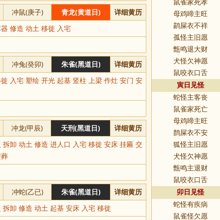
鼠雀家死孝
冲鼠(庚子)
青龙(黄道日)
详细黄历
母鸡啼主旺
鹋屎衣不祥
器 修造 动土 移徙 入宅
孤怪主旧愿
甑鸣退大财
犬怪欠神愿
冲兔(癸卯)
朱雀(黑道日)
详细黄历
鼠咬衣口舌
徙 入宅 塑绘 开光 起基 竖柱 上梁 作灶 安门 安
寅日见怪
蛇怪主客丧
鼠雀家死亡
母鸡啼主旺
冲龙(甲辰)
天刑(黑道日)
详细黄历
鹊屎衣不安
 拆卸 动土 修造 进人口 入宅 移徙 安床 挂匾 交
狐怪主旧愿
安葬
犬怪欠神愿
甑鸣主退财
鼠咬衣口舌
冲蛇(乙已)
朱雀(黑道日)
详细黄历
卯日见怪
蛇怪有疾病
 拆卸 修造 动土 起基 安床 入宅 移徙
鼠雀怪欠愿