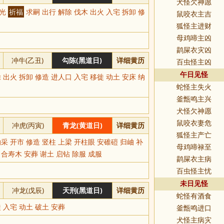
犬怪欠神愿
开光
祈福
求嗣 出行 解除 伐木 出火 入宅 拆卸 修
鼠咬衣主吉
狐怪主进财
母鸡啼主凶
鹋屎衣灾凶
冲牛(乙丑)
勾陈(黑道日)
详细黄历
百虫怪主凶
午日见怪
 出火 拆卸 修造 进人口 入宅 移徙 动土 安床 纳
蛇怪主失火
釜甑鸣主兴
犬怪欠神愿
鼠咬衣妻危
冲虎(丙寅)
青龙(黄道日)
详细黄历
狐怪主产亡
采 开市 修造 竖柱 上梁 开柱眼 安碓磑 归岫 补
母鸡啼禄至
 合寿木 安葬 谢土 启钻 除服 成服
鹋屎衣主病
百虫怪主忧
未日见怪
冲龙(戊辰)
天刑(黑道日)
详细黄历
蛇怪有酒食
 入宅 动土 破土 安葬
釜甑鸣进口
犬怪主病灾