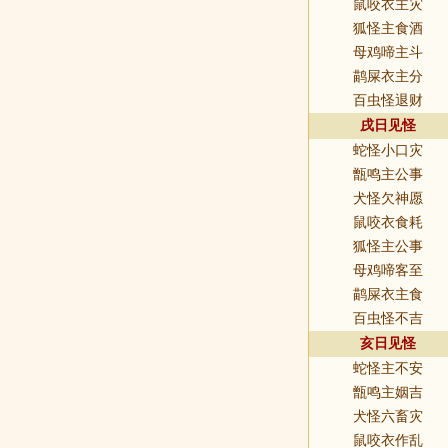
鼠咬衣主灾
狐怪主食酒
母鸡啼主斗
鹋屎衣主分
百虫怪退财
戌日见怪
蛇怪小口灾
甑鸣主公事
犬怪欠神愿
鼠咬衣食耗
狐怪主公事
母鸡啼客至
鹋屎衣主食
百虫怪不吉
亥日见怪
蛇怪主不安
甑鸣主姻吉
犬怪六畜灾
鼠咬衣作乱