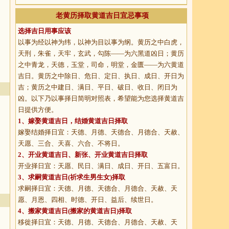
老黄历择取黄道吉日宜忌事项
选择吉日用事应该
以事为经以神为纬，以神为目以事为纲。黄历之中白虎，
天刑，朱雀，天牢，玄武，勾陈——为六黑道凶日；黄历
之中青龙，天德，玉堂，司命，明堂，金匮——为六黄道
吉日。黄历之中除日、危日、定日、执日、成日、开日为
吉；黄历之中建日、满日、平日、破日、收日、闭日为
凶。以下乃以事择日简明对照表，希望能为您选择黄道吉
日提供方便。
1、
嫁娶黄道吉日
，结婚黄道吉日择取
嫁娶结婚择日宜：天德、月德、天德合、月德合、天赦、
天愿、三合、天喜、六合、不将日。
2、
开业黄道吉日
、新张、开业黄道吉日择取
开业择日宜：天愿、民日、满日、成日、开日、五富日。
3、
求嗣黄道吉日
(祈求生男生女)择取
求嗣择日宜：天德、月德、天德合、月德合、天赦、天
愿、月恩、四相、时德、开日、益后、续世日。
4、
搬家黄道吉日
(搬家的黄道吉日)择取
移徙择日宜：天德、月德、天德合、月德合、天赦、天