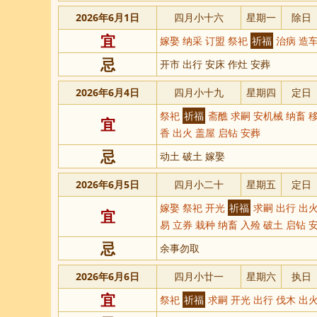
2026年6月1日
四月小十六
星期一
除日
宜
嫁娶 纳采 订盟 祭祀
祈福
治病 造车
忌
开市 出行 安床 作灶 安葬
2026年6月4日
四月小十九
星期四
定日
祭祀
祈福
斋醮 求嗣 安机械 纳畜 移
宜
香 出火 盖屋 启钻 安葬
忌
动土 破土 嫁娶
2026年6月5日
四月小二十
星期五
定日
嫁娶 祭祀 开光
祈福
求嗣 出行 出火
宜
易 立券 栽种 纳畜 入殓 破土 启钻 
忌
余事勿取
2026年6月6日
四月小廿一
星期六
执日
宜
祭祀
祈福
求嗣 开光 出行 伐木 出火