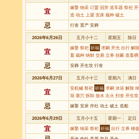
嫁娶 纳采 订盟 冠笄 造车器 祭祀 
宜
造 动土 上梁 安床 栽种 破土
忌
行丧 置产 安葬
2026年6月26日
五月小十二
星期五
除日
嫁娶 祭祀
祈福
求嗣 开光 出行 解除
宜
畜 栽种 纳财 交易 立券 挂匾 造畜稠
忌
安葬 开生坟 行丧
2026年6月27日
五月小十三
星期六
满日
安机械 祭祀
祈福
求嗣 沐浴 解除 纳
宜
垣 塞穴 拆卸 放水 出火 扫舍 开生坟
忌
嫁娶 安床 作灶 动土 破土 造船
2026年6月29日
五月小十五
星期一
定日
宜
嫁娶 纳采 祭祀
祈福
出行 立券 移徙
忌
开光 作灶 盖屋 架马 开仓