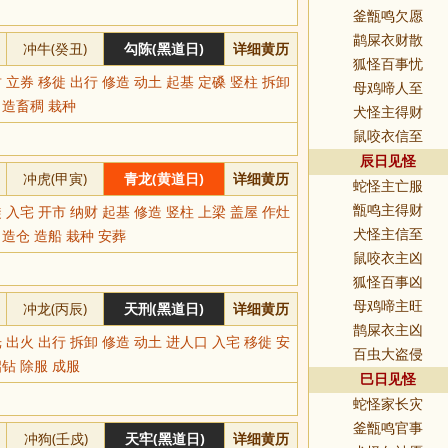
釜甑鸣欠愿
鹋屎衣财散
冲牛(癸丑)
勾陈(黑道日)
详细黄历
狐怪百事忧
 立券 移徙 出行 修造 动土 起基 定磉 竖柱 拆卸
母鸡啼人至
 造畜稠 栽种
犬怪主得财
鼠咬衣信至
辰日见怪
冲虎(甲寅)
青龙(黄道日)
详细黄历
蛇怪主亡服
 入宅 开市 纳财 起基 修造 竖柱 上梁 盖屋 作灶
甑鸣主得财
 造仓 造船 栽种 安葬
犬怪主信至
鼠咬衣主凶
狐怪百事凶
冲龙(丙辰)
天刑(黑道日)
详细黄历
母鸡啼主旺
鹊屎衣主凶
 出火 出行 拆卸 修造 动土 进人口 入宅 移徙 安
百虫大盗侵
启钻 除服 成服
巳日见怪
蛇怪家长灾
釜甑鸣官事
冲狗(壬戍)
天牢(黑道日)
详细黄历