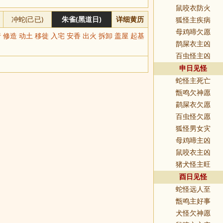
鼠咬衣防火
冲蛇(己已)
朱雀(黑道日)
详细黄历
狐怪主疾病
母鸡啼欠愿
 修造 动土 移徙 入宅 安香 出火 拆卸 盖屋 起基
鹊屎衣主凶
百虫怪主凶
申日见怪
蛇怪主死亡
甑鸣欠神愿
鹋屎衣欠愿
百虫怪欠愿
狐怪男女灾
母鸡啼主凶
鼠咬衣主凶
猪犬怪主旺
酉日见怪
蛇怪远人至
甑鸣主好事
犬怪欠神愿