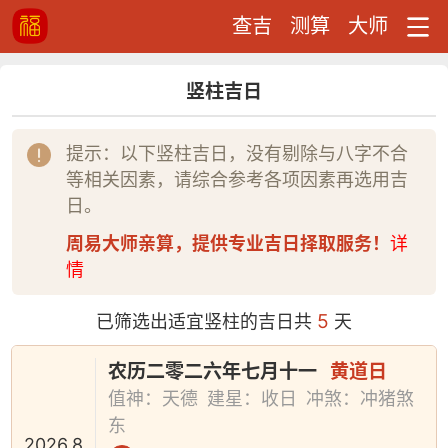
查吉
测算
大师
竖柱吉日
提示：以下竖柱吉日，没有剔除与八字不合
等相关因素，请综合参考各项因素再选用吉
日。
周易大师亲算，提供专业吉日择取服务！
详
情
5
已筛选出适宜竖柱的吉日共
天
农历二零二六年七月十一
黄道日
值神：天德
建星：收日
冲煞：冲猪煞
东
2026.8