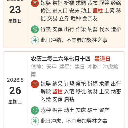
嫁娶 祭祀 祈福 求嗣 裁衣 冠笄 经络
宜
23
修造 进人口 安床 动土
竖柱
上梁 移
徙 交易 立券 栽种 会亲友
星期日
行丧 安葬 出行 作梁 纳畜 伐木 造桥
忌
此日冲猪，不宜参加竖柱之事
冲
农历二零二六年七月十四
黑道日
值神：天牢
建星：建日
冲煞：冲虎煞
南
2026.8
嫁娶 纳采 订盟 祭祀 祈福 求嗣 出行
宜
26
解除
竖柱
入宅 移徙 纳财 上梁 纳畜
入殓 安葬 启钻
星期三
栽种 掘井 动土 安床 破土 置产
忌
此日冲虎，不宜参加竖柱之事
冲