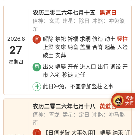
农历二零二六年七月十五
黑道日
值神：玄武
建星：除日
冲煞：冲兔煞
东
2026.8
解除 祭祀 祈福 求嗣 修造 动土
竖柱
宜
27
上梁 安床 纳畜 盖屋 合脊 起基 入殓
破土 安葬
星期四
出火 嫁娶 开光 进人口 出行 词讼 开
忌
市 入宅 移徙 赴任
此日冲兔，不宜参加竖柱之事
冲
咨询
大师
农历二零二六年七月十八
黄道日
值神：青龙
建星：定日
冲煞：冲马煞
南
【日值岁破 大事勿用】 嫁娶 纳采 订
宜