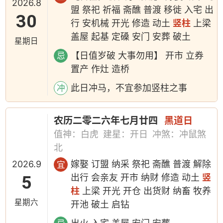
2026.8
盟 祭祀 祈福 斋醮 普渡 移徙 入宅 出
30
行 安机械 开光 修造 动土
竖柱
上梁
盖屋 起基 定磉 安门 安葬 破土
星期日
【日值岁破 大事勿用】 开市 立券
忌
置产 作灶 造桥
此日冲马，不宜参加竖柱之事
冲
农历二零二六年七月廿四
黑道日
值神：白虎
建星：开日
冲煞：冲鼠煞
北
2026.9
嫁娶 订盟 纳采 祭祀 斋醮 普渡 解除
宜
5
出行 会亲友 开市 纳财 修造 动土
竖
柱
上梁 开光 开仓 出货财 纳畜 牧养
星期六
开池 破土 启钻