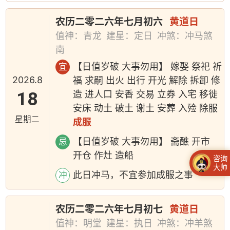
农历二零二六年七月初六
黄道日
值神：青龙
建星：定日
冲煞：冲马煞
南
【日值岁破 大事勿用】 嫁娶 祭祀 祈
宜
2026.8
福 求嗣 出火 出行 开光 解除 拆卸 修
18
造 进人口 安香 交易 立券 入宅 移徙
安床 动土 破土 谢土 安葬 入殓 除服
星期二
成服
【日值岁破 大事勿用】 斋醮 开市
忌
开仓 作灶 造船
咨询
大师
此日冲马，不宜参加成服之事
冲
农历二零二六年七月初七
黄道日
值神：明堂
建星：执日
冲煞：冲羊煞