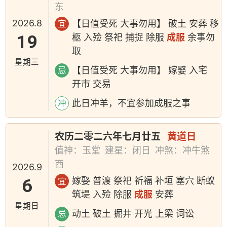
东
2026.8
【日值受死 大事勿用】 破土 安葬 移
宜
19
柩 入殓 祭祀 捕捉 除服
成服
余事勿
取
星期三
【日值受死 大事勿用】 嫁娶 入宅
忌
开市 交易
此日冲羊，不宜参加成服之事
冲
农历二零二六年七月廿五
黄道日
值神：玉堂
建星：闭日
冲煞：冲牛煞
西
2026.9
6
嫁娶 普渡 祭祀 祈福 补垣 塞穴 断蚁
宜
筑堤 入殓 除服
成服
安葬
星期日
动土 破土 掘井 开光 上梁 词讼
忌