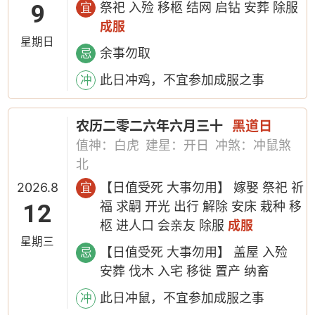
9
祭祀 入殓 移柩 结网 启钻 安葬 除服
宜
成服
星期日
余事勿取
忌
此日冲鸡，不宜参加成服之事
冲
农历二零二六年六月三十
黑道日
值神：白虎
建星：开日
冲煞：冲鼠煞
北
2026.8
【日值受死 大事勿用】 嫁娶 祭祀 祈
宜
12
福 求嗣 开光 出行 解除 安床 栽种 移
柩 进人口 会亲友 除服
成服
星期三
【日值受死 大事勿用】 盖屋 入殓
忌
安葬 伐木 入宅 移徙 置产 纳畜
此日冲鼠，不宜参加成服之事
冲