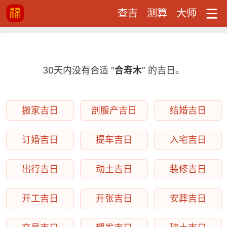
查吉
测算
大师
30天内没有合适 “
合寿木
” 的吉日。
搬家吉日
剖腹产吉日
结婚吉日
订婚吉日
提车吉日
入宅吉日
出行吉日
动土吉日
装修吉日
开工吉日
开张吉日
安葬吉日