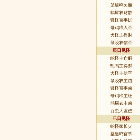
釜甑鸣欠愿
鹋屎衣财散
狐怪百事忧
母鸡啼人至
犬怪主得财
鼠咬衣信至
辰日见怪
蛇怪主亡服
甑鸣主得财
犬怪主信至
鼠咬衣主凶
狐怪百事凶
母鸡啼主旺
鹊屎衣主凶
百虫大盗侵
巳日见怪
蛇怪家长灾
釜甑鸣官事