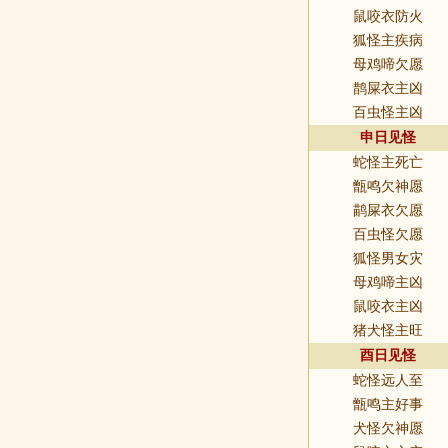
鼠咬衣防火
狐怪主疾病
母鸡啼欠愿
鹊屎衣主凶
百虫怪主凶
申日见怪
蛇怪主死亡
甑鸣欠神愿
鹋屎衣欠愿
百虫怪欠愿
狐怪男女灾
母鸡啼主凶
鼠咬衣主凶
猪犬怪主旺
酉日见怪
蛇怪远人至
甑鸣主好事
犬怪欠神愿