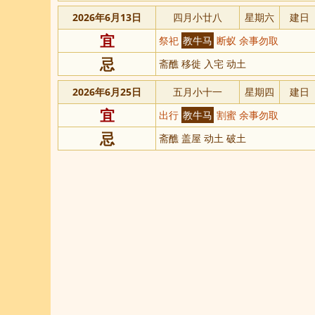
2026年6月13日
四月小廿八
星期六
建日
宜
祭祀
教牛马
断蚁 余事勿取
忌
斋醮 移徙 入宅 动土
2026年6月25日
五月小十一
星期四
建日
宜
出行
教牛马
割蜜 余事勿取
忌
斋醮 盖屋 动土 破土