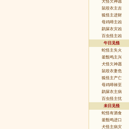
犬怪欠神愿
鼠咬衣主吉
狐怪主进财
母鸡啼主凶
鹋屎衣灾凶
百虫怪主凶
午日见怪
蛇怪主失火
釜甑鸣主兴
犬怪欠神愿
鼠咬衣妻危
狐怪主产亡
母鸡啼禄至
鹋屎衣主病
百虫怪主忧
未日见怪
蛇怪有酒食
釜甑鸣进口
犬怪主病灾