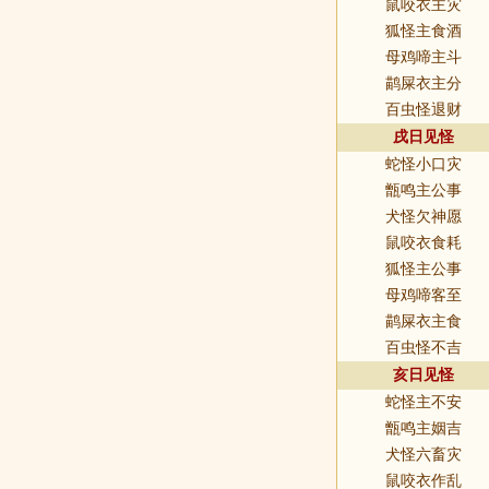
鼠咬衣主灾
狐怪主食酒
母鸡啼主斗
鹋屎衣主分
百虫怪退财
戌日见怪
蛇怪小口灾
甑鸣主公事
犬怪欠神愿
鼠咬衣食耗
狐怪主公事
母鸡啼客至
鹋屎衣主食
百虫怪不吉
亥日见怪
蛇怪主不安
甑鸣主姻吉
犬怪六畜灾
鼠咬衣作乱