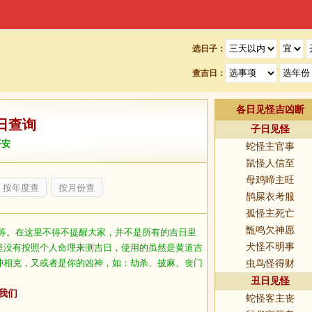
选日子：
查吉日：
各日见怪吉凶断
日查询
子日见怪
平安
蛇怪主官事
鼠怪人信至
母鸡啼主旺
按年度查
按月份查
鹊屎衣考服
孤怪主死亡
甑鸣欠神愿
等。在这里不得不提醒大家，并不是所有的吉日里
犬怪不明事
是没有按照个人命理来测吉日，使用的虽然是黄道吉
冲相克，又或者是你的凶神，如：劫杀、披麻、丧门
虫鸟怪得财
丑日见怪
我们
蛇怪客主丧