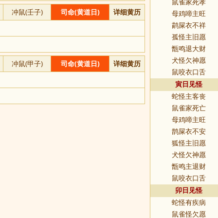
鼠雀家死孝
冲鼠(壬子)
司命(黄道日)
详细黄历
母鸡啼主旺
鹋屎衣不祥
孤怪主旧愿
甑鸣退大财
犬怪欠神愿
冲鼠(甲子)
司命(黄道日)
详细黄历
鼠咬衣口舌
寅日见怪
蛇怪主客丧
鼠雀家死亡
母鸡啼主旺
鹊屎衣不安
狐怪主旧愿
犬怪欠神愿
甑鸣主退财
鼠咬衣口舌
卯日见怪
蛇怪有疾病
鼠雀怪欠愿