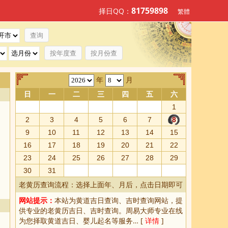
81759898
择日QQ：
繁體
按年度查
按月份查
年
月
日
一
二
三
四
五
六
1
2
3
4
5
6
7
8
9
10
11
12
13
14
15
16
17
18
19
20
21
22
23
24
25
26
27
28
29
30
31
老黄历查询流程：选择上面年、月后，点击日期即可
网站提示：
本站为
黄道吉日查询
、
吉时查询
网站，提
供专业的
老黄历吉日、吉时查询
。周易大师专业在线
为您择取
黄道吉日
、婴儿起名等服务… [
详情
]