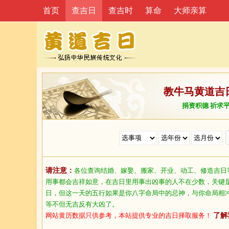
首页
查吉日
查吉时
算命
大师亲算
教牛马黄道吉
捐资积德 祈求
请注意：
各位查询结婚、嫁娶、搬家、开业、动工、修造吉日
用事都会吉祥如意，在吉日里用事出凶事的人不在少数，关键
日，但这一天的五行如果是你八字命局中的忌神，与你命局相
等不但无吉反有大凶了。
网站黄历数据只供参考，本站提供专业的吉日择取服务！
了解