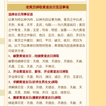
老黄历择取黄道吉日宜忌事项
选择吉日用事应该
以事为经以神为纬，以神为目以事为纲。黄历之中白虎，
天刑，朱雀，天牢，玄武，勾陈——为六黑道凶日；黄历
之中青龙，天德，玉堂，司命，明堂，金匮——为六黄道
吉日。黄历之中除日、危日、定日、执日、成日、开日为
吉；黄历之中建日、满日、平日、破日、收日、闭日为
凶。以下乃以事择日简明对照表，希望能为您选择黄道吉
日提供方便。
1、
嫁娶黄道吉日
，结婚黄道吉日择取
嫁娶结婚择日宜：天德、月德、天德合、月德合、天赦、
天愿、三合、天喜、六合、不将日。
2、
开业黄道吉日
、新张、开业黄道吉日择取
开业择日宜：天愿、民日、满日、成日、开日、五富日。
3、
求嗣黄道吉日
(祈求生男生女)择取
求嗣择日宜：天德、月德、天德合、月德合、天赦、天
愿、月恩、四相、时德、开日、益后、续世日。
4、
搬家黄道吉日
(搬家的黄道吉日)择取
移徙择日宜：天德、月德、天德合、月德合、天赦、天