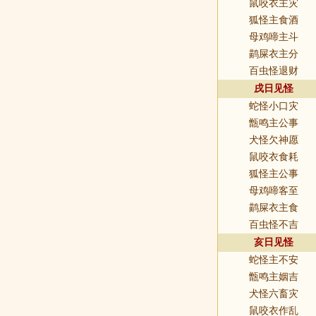
鼠咬衣主灾
狐怪主食酒
母鸡啼主斗
鹋屎衣主分
百虫怪退财
戌日见怪
蛇怪小口灾
甑鸣主公事
犬怪欠神愿
鼠咬衣食耗
狐怪主公事
母鸡啼客至
鹋屎衣主食
百虫怪不吉
亥日见怪
蛇怪主不安
甑鸣主姻吉
犬怪六畜灾
鼠咬衣作乱