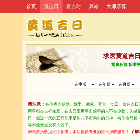
首页
查吉日
查吉时
算命
大师亲算
求医黄道吉
捐资积德 祈求
请注意：
各位查询结婚、嫁娶、搬家、开业、动工、修造吉日
用事都会吉祥如意，在吉日里用事出凶事的人不在少数，关键
日，但这一天的五行如果是你八字命局中的忌神，与你命局相
等不但无吉反有大凶了。
网站黄历数据只供参考，本站提供专业的吉日择取服务！
了解