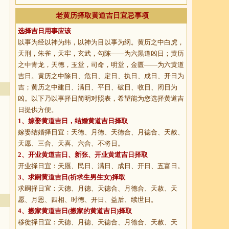
老黄历择取黄道吉日宜忌事项
选择吉日用事应该
以事为经以神为纬，以神为目以事为纲。黄历之中白虎，
天刑，朱雀，天牢，玄武，勾陈——为六黑道凶日；黄历
之中青龙，天德，玉堂，司命，明堂，金匮——为六黄道
吉日。黄历之中除日、危日、定日、执日、成日、开日为
吉；黄历之中建日、满日、平日、破日、收日、闭日为
凶。以下乃以事择日简明对照表，希望能为您选择黄道吉
日提供方便。
1、
嫁娶黄道吉日
，结婚黄道吉日择取
嫁娶结婚择日宜：天德、月德、天德合、月德合、天赦、
天愿、三合、天喜、六合、不将日。
2、
开业黄道吉日
、新张、开业黄道吉日择取
开业择日宜：天愿、民日、满日、成日、开日、五富日。
3、
求嗣黄道吉日
(祈求生男生女)择取
求嗣择日宜：天德、月德、天德合、月德合、天赦、天
愿、月恩、四相、时德、开日、益后、续世日。
4、
搬家黄道吉日
(搬家的黄道吉日)择取
移徙择日宜：天德、月德、天德合、月德合、天赦、天