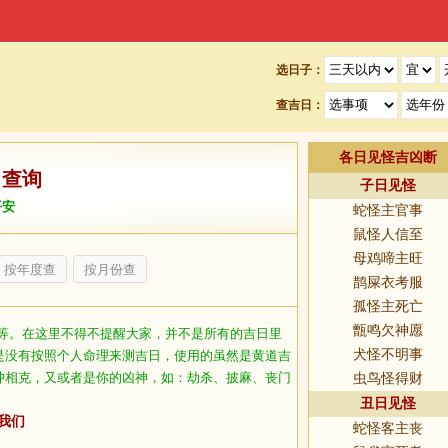
选日子：
查吉日：
各日见怪吉凶断
日查询
子日见怪
平安
蛇怪主官事
鼠怪人信至
母鸡啼主旺
按年度查
按月份查
鹊屎衣考服
孤怪主死亡
甑鸣欠神愿
等。在这里不得不提醒大家，并不是所有的吉日里
犬怪不明事
是没有按照个人命理来测吉日，使用的虽然是黄道吉
冲相克，又或者是你的凶神，如：劫杀、披麻、丧门
虫鸟怪得财
丑日见怪
我们
蛇怪客主丧