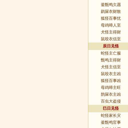
釜甑鸣欠愿
鹋屎衣财散
狐怪百事忧
母鸡啼人至
犬怪主得财
鼠咬衣信至
辰日见怪
蛇怪主亡服
甑鸣主得财
犬怪主信至
鼠咬衣主凶
狐怪百事凶
母鸡啼主旺
鹊屎衣主凶
百虫大盗侵
巳日见怪
蛇怪家长灾
釜甑鸣官事