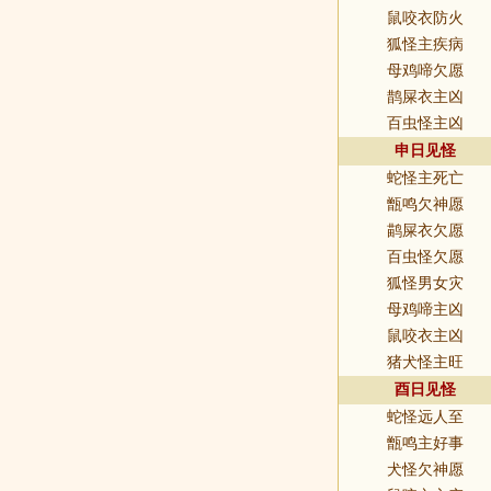
鼠咬衣防火
狐怪主疾病
母鸡啼欠愿
鹊屎衣主凶
百虫怪主凶
申日见怪
蛇怪主死亡
甑鸣欠神愿
鹋屎衣欠愿
百虫怪欠愿
狐怪男女灾
母鸡啼主凶
鼠咬衣主凶
猪犬怪主旺
酉日见怪
蛇怪远人至
甑鸣主好事
犬怪欠神愿