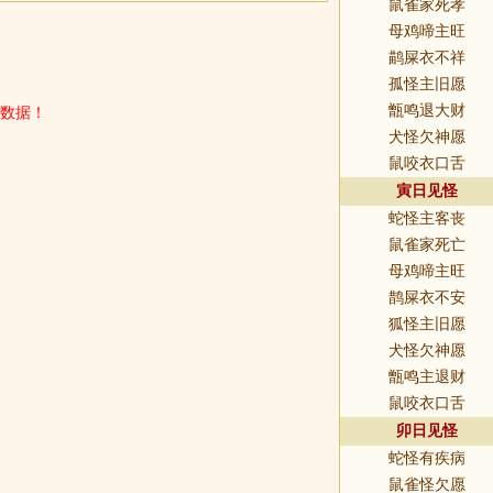
鼠雀家死孝
母鸡啼主旺
鹋屎衣不祥
孤怪主旧愿
数据！
甑鸣退大财
犬怪欠神愿
鼠咬衣口舌
寅日见怪
蛇怪主客丧
鼠雀家死亡
母鸡啼主旺
鹊屎衣不安
狐怪主旧愿
犬怪欠神愿
甑鸣主退财
鼠咬衣口舌
卯日见怪
蛇怪有疾病
鼠雀怪欠愿