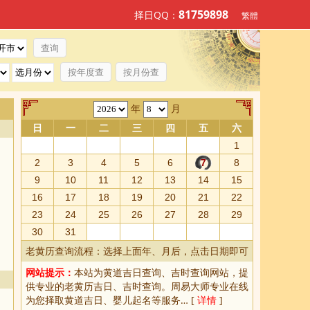
81759898
择日QQ：
繁體
按年度查
按月份查
年
月
日
一
二
三
四
五
六
1
2
3
4
5
6
7
8
9
10
11
12
13
14
15
16
17
18
19
20
21
22
23
24
25
26
27
28
29
30
31
老黄历查询流程：选择上面年、月后，点击日期即可
网站提示：
本站为
黄道吉日查询
、
吉时查询
网站，提
供专业的
老黄历吉日、吉时查询
。周易大师专业在线
为您择取
黄道吉日
、婴儿起名等服务… [
详情
]