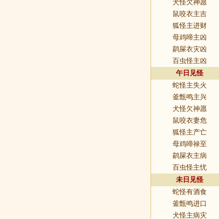
犬怪欠神愿
鼠咬衣主吉
狐怪主进财
母鸡啼主凶
鹋屎衣灾凶
百虫怪主凶
午日见怪
蛇怪主失火
釜甑鸣主兴
犬怪欠神愿
鼠咬衣妻危
狐怪主产亡
母鸡啼禄至
鹋屎衣主病
百虫怪主忧
未日见怪
蛇怪有酒食
釜甑鸣进口
犬怪主病灾