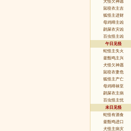
犬怪欠神愿
鼠咬衣主吉
狐怪主进财
母鸡啼主凶
鹋屎衣灾凶
百虫怪主凶
午日见怪
蛇怪主失火
釜甑鸣主兴
犬怪欠神愿
鼠咬衣妻危
狐怪主产亡
母鸡啼禄至
鹋屎衣主病
百虫怪主忧
未日见怪
蛇怪有酒食
釜甑鸣进口
犬怪主病灾