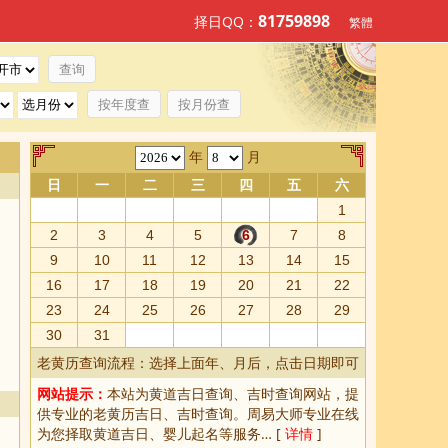
81759898
择日QQ：
繁體
按年度查
按月份查
年
月
日
一
二
三
四
五
六
1
2
3
4
5
6
7
8
9
10
11
12
13
14
15
16
17
18
19
20
21
22
23
24
25
26
27
28
29
30
31
老黄历查询流程：选择上面年、月后，点击日期即可
网站提示：
本站为
黄道吉日查询
、
吉时查询
网站，提
供专业的
老黄历吉日、吉时查询
。周易大师专业在线
为您择取
黄道吉日
、婴儿起名等服务… [
详情
]