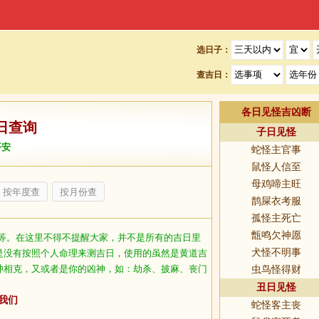
选日子：
查吉日：
各日见怪吉凶断
日查询
子日见怪
平安
蛇怪主官事
鼠怪人信至
母鸡啼主旺
按年度查
按月份查
鹊屎衣考服
孤怪主死亡
甑鸣欠神愿
等。在这里不得不提醒大家，并不是所有的吉日里
犬怪不明事
是没有按照个人命理来测吉日，使用的虽然是黄道吉
冲相克，又或者是你的凶神，如：劫杀、披麻、丧门
虫鸟怪得财
丑日见怪
我们
蛇怪客主丧