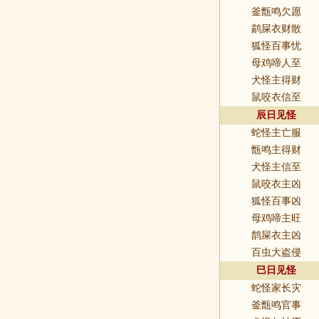
釜甑鸣欠愿
鹋屎衣财散
狐怪百事忧
母鸡啼人至
犬怪主得财
鼠咬衣信至
辰日见怪
蛇怪主亡服
甑鸣主得财
犬怪主信至
鼠咬衣主凶
狐怪百事凶
母鸡啼主旺
鹊屎衣主凶
百虫大盗侵
巳日见怪
蛇怪家长灾
釜甑鸣官事