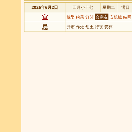
2026年6月2日
四月小十七
星期二
满日
宜
嫁娶 纳采 订盟
会亲友
安机械 结网
忌
开市 作灶 动土 行丧 安葬