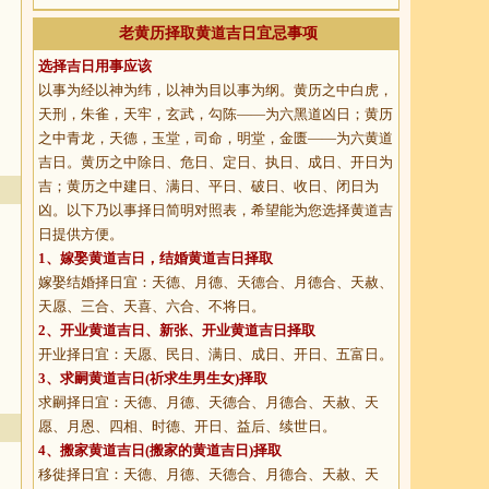
老黄历择取黄道吉日宜忌事项
选择吉日用事应该
以事为经以神为纬，以神为目以事为纲。黄历之中白虎，
天刑，朱雀，天牢，玄武，勾陈——为六黑道凶日；黄历
之中青龙，天德，玉堂，司命，明堂，金匮——为六黄道
吉日。黄历之中除日、危日、定日、执日、成日、开日为
吉；黄历之中建日、满日、平日、破日、收日、闭日为
凶。以下乃以事择日简明对照表，希望能为您选择黄道吉
日提供方便。
1、
嫁娶黄道吉日
，结婚黄道吉日择取
嫁娶结婚择日宜：天德、月德、天德合、月德合、天赦、
天愿、三合、天喜、六合、不将日。
2、
开业黄道吉日
、新张、开业黄道吉日择取
开业择日宜：天愿、民日、满日、成日、开日、五富日。
3、
求嗣黄道吉日
(祈求生男生女)择取
求嗣择日宜：天德、月德、天德合、月德合、天赦、天
愿、月恩、四相、时德、开日、益后、续世日。
4、
搬家黄道吉日
(搬家的黄道吉日)择取
移徙择日宜：天德、月德、天德合、月德合、天赦、天