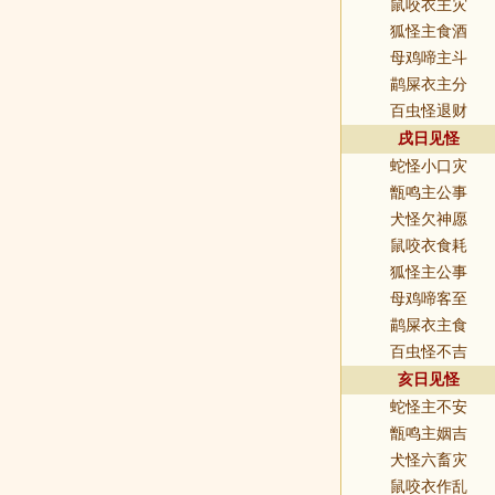
鼠咬衣主灾
狐怪主食酒
母鸡啼主斗
鹋屎衣主分
百虫怪退财
戌日见怪
蛇怪小口灾
甑鸣主公事
犬怪欠神愿
鼠咬衣食耗
狐怪主公事
母鸡啼客至
鹋屎衣主食
百虫怪不吉
亥日见怪
蛇怪主不安
甑鸣主姻吉
犬怪六畜灾
鼠咬衣作乱