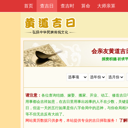
首页
查吉日
查吉时
算命
大师亲算
会亲友黄道吉
捐资积德 祈求
请注意：
各位查询结婚、嫁娶、搬家、开业、动工、修造吉日
用事都会吉祥如意，在吉日里用事出凶事的人不在少数，关键
日，但这一天的五行如果是你八字命局中的忌神，与你命局相
等不但无吉反有大凶了。
网站黄历数据只供参考，本站提供专业的吉日择取服务！
了解