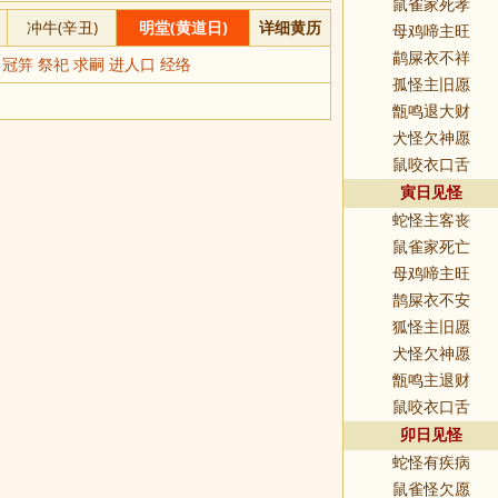
鼠雀家死孝
冲牛(辛丑)
明堂(黄道日)
详细黄历
母鸡啼主旺
鹋屎衣不祥
 冠笄 祭祀 求嗣 进人口 经络
孤怪主旧愿
甑鸣退大财
犬怪欠神愿
鼠咬衣口舌
寅日见怪
蛇怪主客丧
鼠雀家死亡
母鸡啼主旺
鹊屎衣不安
狐怪主旧愿
犬怪欠神愿
甑鸣主退财
鼠咬衣口舌
卯日见怪
蛇怪有疾病
鼠雀怪欠愿