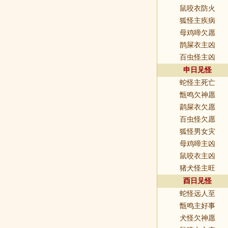
鼠咬衣防火
狐怪主疾病
母鸡啼欠愿
鹊屎衣主凶
百虫怪主凶
申日见怪
蛇怪主死亡
甑鸣欠神愿
鹋屎衣欠愿
百虫怪欠愿
狐怪男女灾
母鸡啼主凶
鼠咬衣主凶
猪犬怪主旺
酉日见怪
蛇怪远人至
甑鸣主好事
犬怪欠神愿