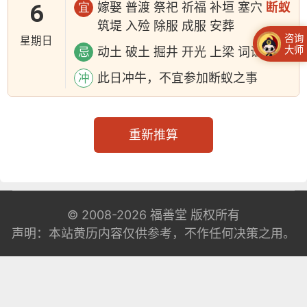
6
嫁娶 普渡 祭祀 祈福 补垣 塞穴
断蚁
宜
筑堤 入殓 除服 成服 安葬
咨询
星期日
大师
动土 破土 掘井 开光 上梁 词讼
忌
此日冲牛，不宜参加断蚁之事
冲
重新推算
© 2008-2026
福善堂
版权所有
声明：本站黄历内容仅供参考，不作任何决策之用。