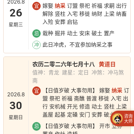
2026.8
嫁娶
纳采
订盟 祭祀 祈福 求嗣 出行
宜
26
解除 竖柱 入宅 移徙 纳财 上梁 纳畜
入殓 安葬 启钻
星期三
栽种 掘井 动土 安床 破土 置产
忌
此日冲虎，不宜参加纳采之事
冲
农历二零二六年七月十八
黄道日
值神：青龙
建星：定日
冲煞：冲马煞
南
【日值岁破 大事勿用】 嫁娶
纳采
订
宜
2026.8
盟 祭祀 祈福 斋醮 普渡 移徙 入宅 出
30
行 安机械 开光 修造 动土 竖柱 上梁
盖屋 起基 定磉 安门 安葬 破土
咨询
星期日
大师
【日值岁破 大事勿用】 开市 立券
忌