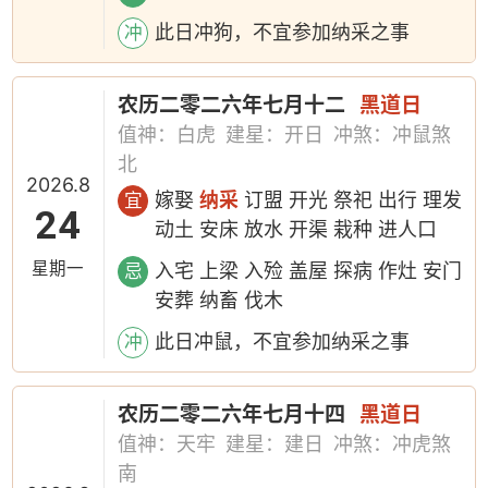
此日冲狗，不宜参加纳采之事
冲
农历二零二六年七月十二
黑道日
值神：白虎
建星：开日
冲煞：冲鼠煞
北
2026.8
嫁娶
纳采
订盟 开光 祭祀 出行 理发
宜
24
动土 安床 放水 开渠 栽种 进人口
星期一
入宅 上梁 入殓 盖屋 探病 作灶 安门
忌
安葬 纳畜 伐木
此日冲鼠，不宜参加纳采之事
冲
农历二零二六年七月十四
黑道日
值神：天牢
建星：建日
冲煞：冲虎煞
南