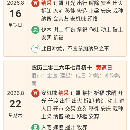
2026.8
纳采
订盟 开光 出行 解除 安香 出火
宜
16
拆卸 入宅 移徙 修造 上梁 安床 栽种
纳畜 会亲友 安机械 经络
星期日
伐木 谢土 行丧 祭祀 作灶 动土 破土
忌
安葬 祈福
此日冲龙，不宜参加纳采之事
冲
农历二零二六年七月初十
黄道日
值神：金匮
建星：成日
冲煞：冲狗煞
南
2026.8
安机械
纳采
订盟 祭祀 祈福 求嗣 开
宜
22
光 普渡 出行 出火 拆卸 修造 动土 进
人口 开市 交易 立券 移徙 安床 栽种
星期六
上梁 纳畜 破土 移柩 安葬
入宅 嫁娶 掘井 牧养
忌