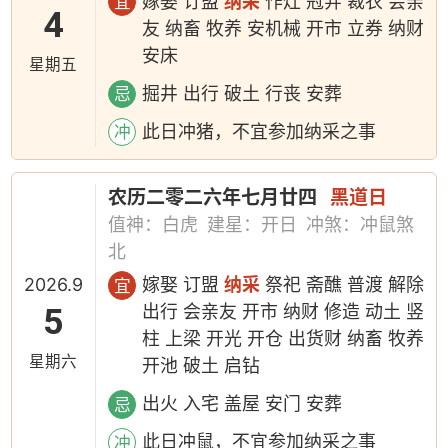
嫁娶 订盟
纳采
作灶 冠笄 裁衣 会亲
宜
4
友 纳畜 牧养 安机械 开市 立券 纳财
安床
星期五
掘井 出行 破土 行丧 安葬
忌
此日冲猪，不宜参加纳采之事
冲
农历二零二六年七月廿四
黑道日
值神：白虎
建星：开日
冲煞：冲鼠煞
北
2026.9
嫁娶 订盟
纳采
祭祀 斋醮 普渡 解除
宜
5
出行 会亲友 开市 纳财 修造 动土 竖
柱 上梁 开光 开仓 出货财 纳畜 牧养
星期六
开池 破土 启钻
出火 入宅 盖屋 安门 安葬
忌
此日冲鼠，不宜参加纳采之事
冲