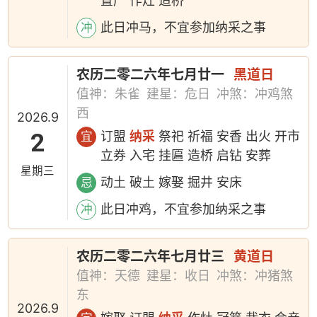
置产 作灶 造桥
此日冲马，不宜参加纳采之事
冲
农历二零二六年七月廿一
黑道日
值神：朱雀
建星：危日
冲煞：冲鸡煞
西
2026.9
2
订盟
纳采
祭祀 祈福 安香 出火 开市
宜
立券 入宅 挂匾 造桥 启钻 安葬
星期三
动土 破土 嫁娶 掘井 安床
忌
此日冲鸡，不宜参加纳采之事
冲
农历二零二六年七月廿三
黄道日
值神：天德
建星：收日
冲煞：冲猪煞
东
2026.9