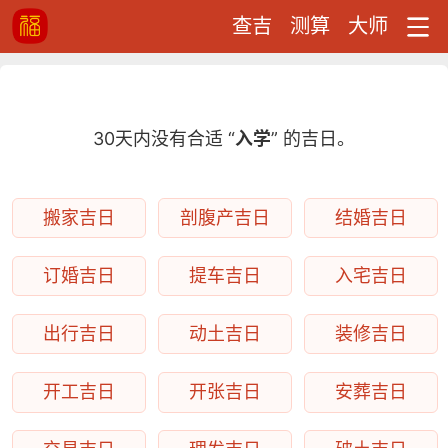
查吉
测算
大师
30天内没有合适 “
入学
” 的吉日。
搬家吉日
剖腹产吉日
结婚吉日
订婚吉日
提车吉日
入宅吉日
出行吉日
动土吉日
装修吉日
开工吉日
开张吉日
安葬吉日