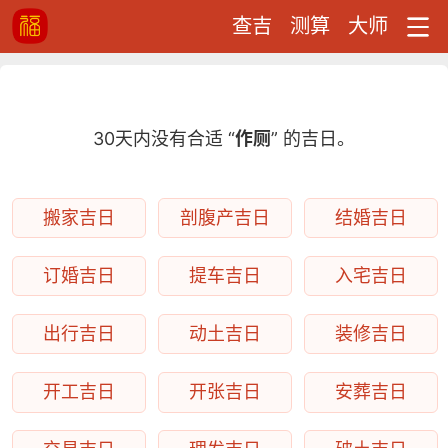
查吉
测算
大师
30天内没有合适 “
作厕
” 的吉日。
搬家吉日
剖腹产吉日
结婚吉日
订婚吉日
提车吉日
入宅吉日
出行吉日
动土吉日
装修吉日
开工吉日
开张吉日
安葬吉日