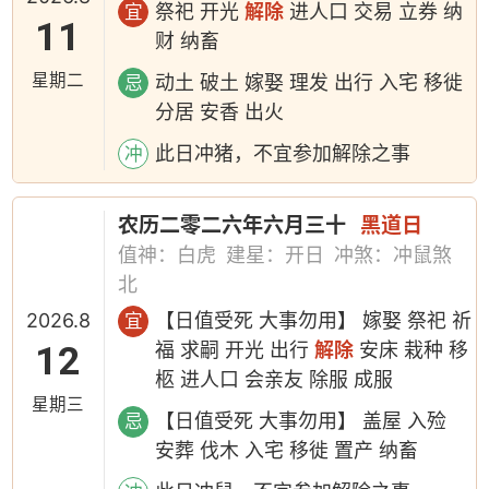
祭祀 开光
解除
进人口 交易 立券 纳
宜
11
财 纳畜
星期二
动土 破土 嫁娶 理发 出行 入宅 移徙
忌
分居 安香 出火
此日冲猪，不宜参加解除之事
冲
农历二零二六年六月三十
黑道日
值神：白虎
建星：开日
冲煞：冲鼠煞
北
2026.8
【日值受死 大事勿用】 嫁娶 祭祀 祈
宜
12
福 求嗣 开光 出行
解除
安床 栽种 移
柩 进人口 会亲友 除服 成服
星期三
【日值受死 大事勿用】 盖屋 入殓
忌
安葬 伐木 入宅 移徙 置产 纳畜