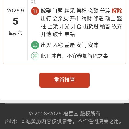
北
2026.9
嫁娶 订盟 纳采 祭祀 斋醮 普渡
解除
宜
5
出行 会亲友 开市 纳财 修造 动土 竖
柱 上梁 开光 开仓 出货财 纳畜 牧养
星期六
开池 破土 启钻
出火 入宅 盖屋 安门 安葬
忌
此日冲鼠，不宜参加解除之事
冲
重新推算
© 2008-2026
福善堂
版权所有
声明：本站黄历内容仅供参考，不作任何决策之用。