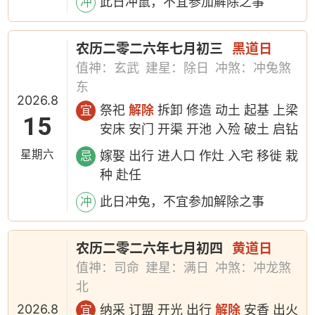
此日冲鼠，不宜参加解除之事
冲
农历二零二六年七月初三
黑道日
值神：玄武
建星：除日
冲煞：冲兔煞
东
2026.8
祭祀
解除
拆卸 修造 动土 起基 上梁
宜
15
安床 安门 开渠 开池 入殓 破土 启钻
星期六
嫁娶 出行 进人口 作灶 入宅 移徙 栽
忌
种 赴任
此日冲兔，不宜参加解除之事
冲
农历二零二六年七月初四
黄道日
值神：司命
建星：满日
冲煞：冲龙煞
北
2026.8
纳采 订盟 开光 出行
解除
安香 出火
宜