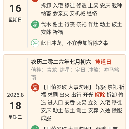
16
拆卸 入宅 移徙 修造 上梁 安床 栽种
纳畜 会亲友 安机械 经络
星期日
伐木 谢土 行丧 祭祀 作灶 动土 破土
忌
安葬 祈福
此日冲龙，不宜参加解除之事
冲
农历二零二六年七月初六
黄道日
值神：青龙
建星：定日
冲煞：冲马煞
南
【日值岁破 大事勿用】 嫁娶 祭祀 祈
宜
2026.8
福 求嗣 出火 出行 开光
解除
拆卸 修
18
造 进人口 安香 交易 立券 入宅 移徙
安床 动土 破土 谢土 安葬 入殓 除服
星期二
成服