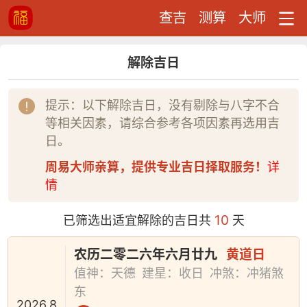
查吉
测算
大师
解除吉日
提示：以下解除吉日，没有剔除与八字不合
等相关因素，请综合参考各项因素再选用吉
日。
周易大师亲算，提供专业吉日择取服务！
详
情
10
已筛选出适宜解除的吉日共
天
农历二零二六年六月廿九
黄道日
值神：天德
建星：收日
冲煞：冲猪煞
东
2026.8