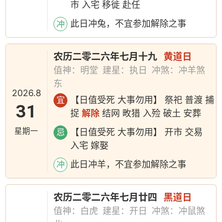
市 入宅 移徙 赴任
此日冲兔，不宜参加解除之事
冲
农历二零二六年七月十九
黄道日
值神：明堂
建星：执日
冲煞：冲羊煞
东
2026.8
【日值受死 大事勿用】 祭祀 普渡 捕
宜
31
捉
解除
结网 畋猎 入殓 破土 安葬
星期一
【日值受死 大事勿用】 开市 交易
忌
入宅 嫁娶
此日冲羊，不宜参加解除之事
冲
农历二零二六年七月廿四
黑道日
值神：白虎
建星：开日
冲煞：冲鼠煞