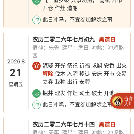
【日值岁破 大事勿用】 斋醮 开市
忌
开仓 作灶 造船
此日冲马，不宜参加解除之事
冲
农历二零二六年七月初九
黑道日
值神：朱雀
建星：危日
冲煞：冲鸡煞
西
2026.8
嫁娶 开光 祭祀 祈福 求嗣 安香 出火
宜
21
解除
伐木 入宅 移徙 安床 开市 交易
立券 栽种 出行 安葬
星期五
掘井 理发 作灶 动土 破土 开池
忌
咨询
大师
此日冲鸡，不宜参加解除之事
冲
农历二零二六年七月十四
黑道日
值神：天牢
建星：建日
冲煞：冲虎煞