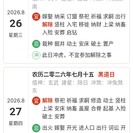
南
2026.8
嫁娶 纳采 订盟 祭祀 祈福 求嗣 出行
宜
26
解除
竖柱 入宅 移徙 纳财 上梁 纳畜
入殓 安葬 启钻
星期三
栽种 掘井 动土 安床 破土 置产
忌
此日冲虎，不宜参加解除之事
冲
农历二零二六年七月十五
黑道日
值神：玄武
建星：除日
冲煞：冲兔煞
东
2026.8
解除
祭祀 祈福 求嗣 修造 动土 竖柱
宜
27
上梁 安床 纳畜 盖屋 合脊 起基 入殓
破土 安葬
星期四
出火 嫁娶 开光 进人口 出行 词讼 开
忌