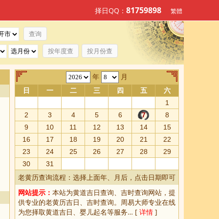
81759898
择日QQ：
繁體
按年度查
按月份查
年
月
日
一
二
三
四
五
六
1
2
3
4
5
6
7
8
9
10
11
12
13
14
15
16
17
18
19
20
21
22
23
24
25
26
27
28
29
30
31
老黄历查询流程：选择上面年、月后，点击日期即可
网站提示：
本站为
黄道吉日查询
、
吉时查询
网站，提
供专业的
老黄历吉日、吉时查询
。周易大师专业在线
为您择取
黄道吉日
、婴儿起名等服务… [
详情
]