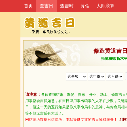
首页
查吉日
查吉时
算命
大师亲算
修造黄道吉
捐资积德 祈求
请注意：
各位查询结婚、嫁娶、搬家、开业、动工、修造吉日
用事都会吉祥如意，在吉日里用事出凶事的人不在少数，关键
日，但这一天的五行如果是你八字命局中的忌神，与你命局相
等不但无吉反有大凶了。
网站黄历数据只供参考，本站提供专业的吉日择取服务！
了解