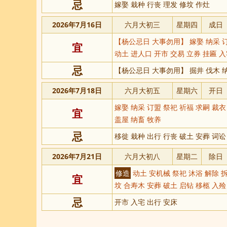
忌
嫁娶 栽种 行丧 理发 修坟 作灶
2026年7月16日
六月大初三
星期四
成日
【杨公忌日 大事勿用】 嫁娶 纳采 订
宜
动土 进人口 开市 交易 立券 挂匾 入
忌
【杨公忌日 大事勿用】 掘井 伐木 
2026年7月18日
六月大初五
星期六
开日
嫁娶 纳采 订盟 祭祀 祈福 求嗣 裁衣
宜
盖屋 纳畜 牧养
忌
移徙 栽种 出行 行丧 破土 安葬 词讼
2026年7月21日
六月大初八
星期二
除日
修造
动土 安机械 祭祀 沐浴 解除 拆
宜
坟 合寿木 安葬 破土 启钻 移柩 入殓
忌
开市 入宅 出行 安床