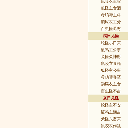
鼠咬衣主灾
狐怪主食酒
母鸡啼主斗
鹋屎衣主分
百虫怪退财
戌日见怪
蛇怪小口灾
甑鸣主公事
犬怪欠神愿
鼠咬衣食耗
狐怪主公事
母鸡啼客至
鹋屎衣主食
百虫怪不吉
亥日见怪
蛇怪主不安
甑鸣主姻吉
犬怪六畜灾
鼠咬衣作乱