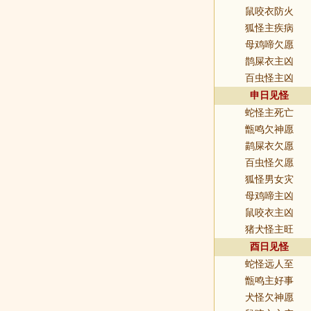
鼠咬衣防火
狐怪主疾病
母鸡啼欠愿
鹊屎衣主凶
百虫怪主凶
申日见怪
蛇怪主死亡
甑鸣欠神愿
鹋屎衣欠愿
百虫怪欠愿
狐怪男女灾
母鸡啼主凶
鼠咬衣主凶
猪犬怪主旺
酉日见怪
蛇怪远人至
甑鸣主好事
犬怪欠神愿