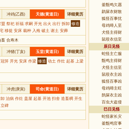
釜甑鸣欠愿
鹋屎衣财散
冲鸡(乙酉)
天德(黄道日)
详细黄历
狐怪百事忧
盟 祭祀 祈福 求嗣 开光 出火 出行 拆卸
修造
母鸡啼人至
宅 移徙 安床 栽种 入殓 破土 谢土 安葬
犬怪主得财
纳畜 合寿木
鼠咬衣信至
辰日见怪
冲猪(丁亥)
玉堂(黄道日)
详细黄历
蛇怪主亡服
 冠笄 开光 安床 作梁
修造
动土 作灶 起基 上梁
甑鸣主得财
犬怪主信至
鼠咬衣主凶
狐怪百事凶
冲虎(庚寅)
司命(黄道日)
详细黄历
母鸡啼主旺
鹊屎衣主凶
卸 治病 作灶 盖屋 起基 开池 扫舍 造畜稠 开生
百虫大盗侵
 立碑
巳日见怪
蛇怪家长灾
釜甑鸣官事