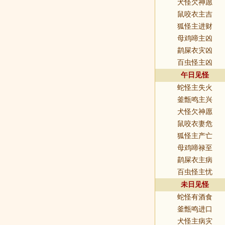
犬怪欠神愿
鼠咬衣主吉
狐怪主进财
母鸡啼主凶
鹋屎衣灾凶
百虫怪主凶
午日见怪
蛇怪主失火
釜甑鸣主兴
犬怪欠神愿
鼠咬衣妻危
狐怪主产亡
母鸡啼禄至
鹋屎衣主病
百虫怪主忧
未日见怪
蛇怪有酒食
釜甑鸣进口
犬怪主病灾