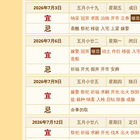
2026年7月3日
五月小十九
星期五
成日
宜
纳采 冠笄 求医 治病 开市 立券
修造
忌
斋醮 祭祀 移徙 入宅 上梁 嫁娶
2026年7月6日
五月小廿二
星期一
闭日
嫁娶 冠笄
修造
动土 作灶 移徙 入宅
宜
造船
忌
祈福 开光 掘井 开市 安葬
2026年7月9日
五月小廿五
星期四
除日
嫁娶 祭祀 祈福 求嗣 开光 出火 拆
宜
徙 栽种 纳畜 入殓 启钻 除服 成服
忌
余事勿取
2026年7月12日
五月小廿八
星期日
定日
宜
祭祀 祈福 求嗣 开光 伐木 出火 拆卸