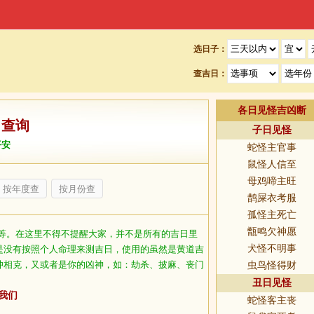
选日子：
查吉日：
各日见怪吉凶断
日查询
子日见怪
平安
蛇怪主官事
鼠怪人信至
母鸡啼主旺
按年度查
按月份查
鹊屎衣考服
孤怪主死亡
甑鸣欠神愿
等。在这里不得不提醒大家，并不是所有的吉日里
犬怪不明事
是没有按照个人命理来测吉日，使用的虽然是黄道吉
冲相克，又或者是你的凶神，如：劫杀、披麻、丧门
虫鸟怪得财
丑日见怪
我们
蛇怪客主丧