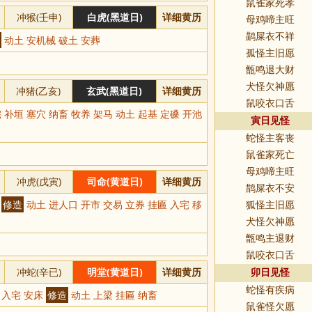
鼠雀家死孝
冲猴(壬申)
白虎(黑道日)
详细黄历
母鸡啼主旺
鹋屎衣不祥
动土 安机械 破土 安葬
孤怪主旧愿
甑鸣退大财
犬怪欠神愿
冲猪(乙亥)
玄武(黑道日)
详细黄历
鼠咬衣口舌
 补垣 塞穴 纳畜 牧养 架马 动土 起基 定磉 开池
寅日见怪
蛇怪主客丧
鼠雀家死亡
母鸡啼主旺
冲虎(戊寅)
司命(黄道日)
详细黄历
鹊屎衣不安
卸
修造
动土 进人口 开市 交易 立券 挂匾 入宅 移
狐怪主旧愿
犬怪欠神愿
甑鸣主退财
鼠咬衣口舌
冲蛇(辛已)
明堂(黄道日)
详细黄历
卯日见怪
蛇怪有疾病
 入宅 安床
修造
动土 上梁 挂匾 纳畜
鼠雀怪欠愿