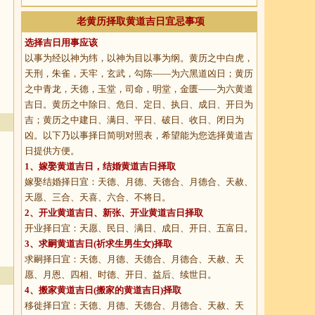
老黄历择取黄道吉日宜忌事项
选择吉日用事应该
以事为经以神为纬，以神为目以事为纲。黄历之中白虎，
天刑，朱雀，天牢，玄武，勾陈——为六黑道凶日；黄历
之中青龙，天德，玉堂，司命，明堂，金匮——为六黄道
吉日。黄历之中除日、危日、定日、执日、成日、开日为
吉；黄历之中建日、满日、平日、破日、收日、闭日为
凶。以下乃以事择日简明对照表，希望能为您选择黄道吉
日提供方便。
1、
嫁娶黄道吉日
，结婚黄道吉日择取
嫁娶结婚择日宜：天德、月德、天德合、月德合、天赦、
天愿、三合、天喜、六合、不将日。
2、
开业黄道吉日
、新张、开业黄道吉日择取
开业择日宜：天愿、民日、满日、成日、开日、五富日。
3、
求嗣黄道吉日
(祈求生男生女)择取
求嗣择日宜：天德、月德、天德合、月德合、天赦、天
愿、月恩、四相、时德、开日、益后、续世日。
4、
搬家黄道吉日
(搬家的黄道吉日)择取
移徙择日宜：天德、月德、天德合、月德合、天赦、天