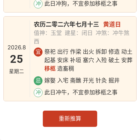
此日冲狗，不宜参加移柩之事
冲
农历二零二六年七月十三
黄道日
值神：玉堂
建星：闭日
冲煞：冲牛煞
西
2026.8
祭祀 出行 作梁 出火 拆卸 修造 动土
宜
25
起基 安床 补垣 塞穴 入殓 破土 安葬
移柩
造畜稠
星期二
嫁娶 入宅 斋醮 开光 针灸 掘井
忌
此日冲牛，不宜参加移柩之事
冲
重新推算