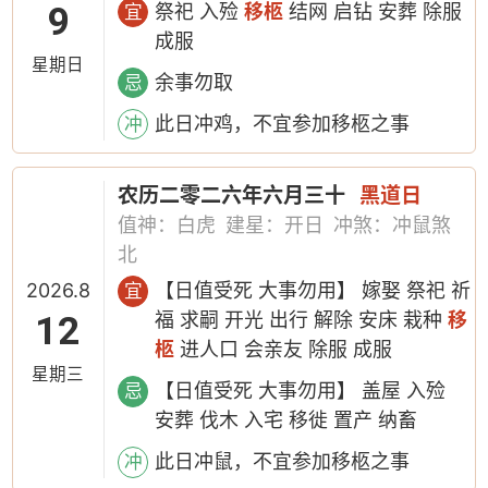
9
祭祀 入殓
移柩
结网 启钻 安葬 除服
宜
成服
星期日
余事勿取
忌
此日冲鸡，不宜参加移柩之事
冲
农历二零二六年六月三十
黑道日
值神：白虎
建星：开日
冲煞：冲鼠煞
北
2026.8
【日值受死 大事勿用】 嫁娶 祭祀 祈
宜
12
福 求嗣 开光 出行 解除 安床 栽种
移
柩
进人口 会亲友 除服 成服
星期三
【日值受死 大事勿用】 盖屋 入殓
忌
安葬 伐木 入宅 移徙 置产 纳畜
此日冲鼠，不宜参加移柩之事
冲