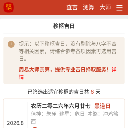
查吉
测算
大师
移柩吉日
提示：以下移柩吉日，没有剔除与八字不合
等相关因素，请综合参考各项因素再选用吉
日。
周易大师亲算，提供专业吉日择取服务！
详
情
6
已筛选出适宜移柩的吉日共
天
农历二零二六年六月廿七
黑道日
值神：朱雀
建星：危日
冲煞：冲鸡煞
西
2026.8