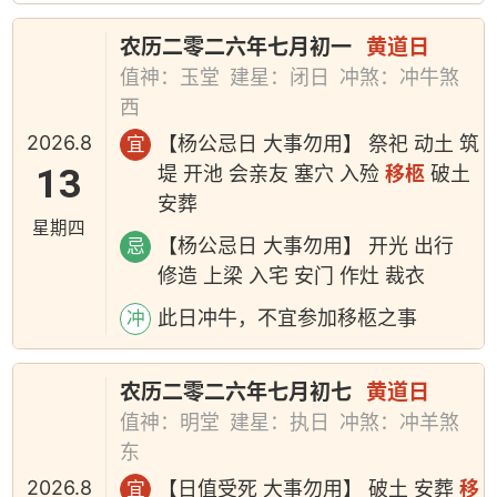
农历二零二六年七月初一
黄道日
值神：玉堂
建星：闭日
冲煞：冲牛煞
西
2026.8
【杨公忌日 大事勿用】 祭祀 动土 筑
宜
13
堤 开池 会亲友 塞穴 入殓
移柩
破土
安葬
星期四
【杨公忌日 大事勿用】 开光 出行
忌
修造 上梁 入宅 安门 作灶 裁衣
此日冲牛，不宜参加移柩之事
冲
农历二零二六年七月初七
黄道日
值神：明堂
建星：执日
冲煞：冲羊煞
东
2026.8
【日值受死 大事勿用】 破土 安葬
移
宜