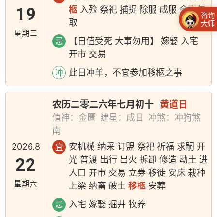
19
柩
入殓 祭祀 捕捉 除服 成服 余事勿
咨询
取
大师
星期三
【日值受死 大事勿用】 嫁娶 入宅
忌
开市 交易
此日冲羊，不宜参加移柩之事
冲
农历二零二六年七月初十
黄道日
值神：金匮
建星：成日
冲煞：冲狗煞
南
2026.8
安机械 纳采 订盟 祭祀 祈福 求嗣 开
宜
22
光 普渡 出行 出火 拆卸 修造 动土 进
人口 开市 交易 立券 移徙 安床 栽种
星期六
上梁 纳畜 破土
移柩
安葬
入宅 嫁娶 掘井 牧养
忌