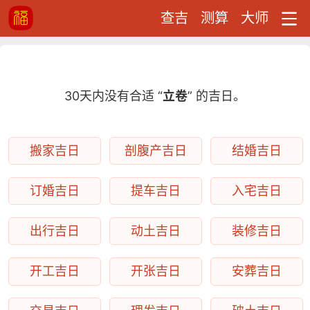
查吉
测算
大师
30天内没有合适 “
立卷
” 的吉日。
搬家吉日
剖腹产吉日
结婚吉日
订婚吉日
提车吉日
入宅吉日
出行吉日
动土吉日
装修吉日
开工吉日
开张吉日
安葬吉日