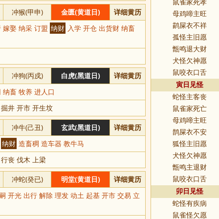
鼠雀家死孝
冲猴(甲申)
金匮(黄道日)
详细黄历
母鸡啼主旺
鹋屎衣不祥
 嫁娶 纳采 订盟
纳财
入学 开仓 出货财 纳畜
孤怪主旧愿
甑鸣退大财
犬怪欠神愿
鼠咬衣口舌
冲狗(丙戍)
白虎(黑道日)
详细黄历
寅日见怪
 纳畜 牧养 进人口
蛇怪主客丧
 掘井 开市 开生坟
鼠雀家死亡
母鸡啼主旺
冲牛(己丑)
玄武(黑道日)
详细黄历
鹊屎衣不安
刻
纳财
造畜稠 造车器 教牛马
狐怪主旧愿
犬怪欠神愿
 行丧 伐木 上梁
甑鸣主退财
冲蛇(癸已)
明堂(黄道日)
详细黄历
鼠咬衣口舌
卯日见怪
嗣 开光 出行 解除 理发 动土 起基 开市 交易 立
蛇怪有疾病
鼠雀怪欠愿