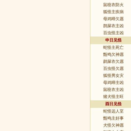
鼠咬衣防火
狐怪主疾病
母鸡啼欠愿
鹊屎衣主凶
百虫怪主凶
申日见怪
蛇怪主死亡
甑鸣欠神愿
鹋屎衣欠愿
百虫怪欠愿
狐怪男女灾
母鸡啼主凶
鼠咬衣主凶
猪犬怪主旺
酉日见怪
蛇怪远人至
甑鸣主好事
犬怪欠神愿