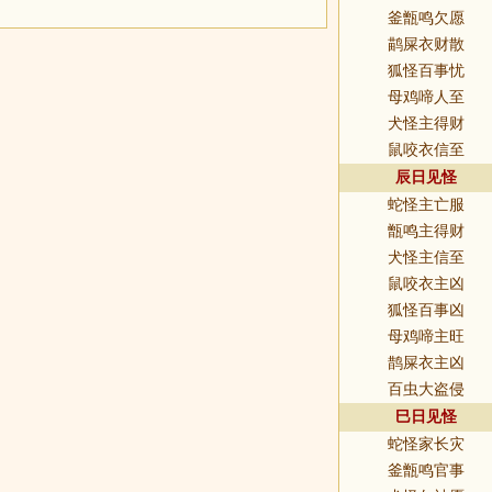
釜甑鸣欠愿
鹋屎衣财散
狐怪百事忧
母鸡啼人至
犬怪主得财
鼠咬衣信至
辰日见怪
蛇怪主亡服
甑鸣主得财
犬怪主信至
鼠咬衣主凶
狐怪百事凶
母鸡啼主旺
鹊屎衣主凶
百虫大盗侵
巳日见怪
蛇怪家长灾
釜甑鸣官事