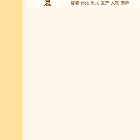
忌
嫁娶 作灶 出火 置产 入宅 安葬