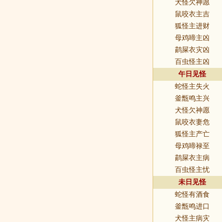
犬怪欠神愿
鼠咬衣主吉
狐怪主进财
母鸡啼主凶
鹋屎衣灾凶
百虫怪主凶
午日见怪
蛇怪主失火
釜甑鸣主兴
犬怪欠神愿
鼠咬衣妻危
狐怪主产亡
母鸡啼禄至
鹋屎衣主病
百虫怪主忧
未日见怪
蛇怪有酒食
釜甑鸣进口
犬怪主病灾