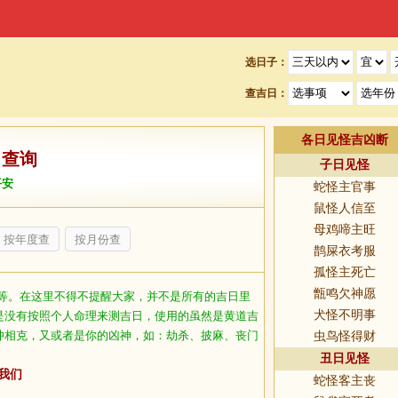
选日子：
查吉日：
各日见怪吉凶断
日查询
子日见怪
平安
蛇怪主官事
鼠怪人信至
母鸡啼主旺
按年度查
按月份查
鹊屎衣考服
孤怪主死亡
甑鸣欠神愿
等。在这里不得不提醒大家，并不是所有的吉日里
犬怪不明事
是没有按照个人命理来测吉日，使用的虽然是黄道吉
冲相克，又或者是你的凶神，如：劫杀、披麻、丧门
虫鸟怪得财
丑日见怪
我们
蛇怪客主丧