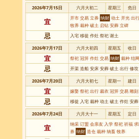
2026年7月15日
六月大初二
星期三
危日
开市 交易 立券
纳财
动土 开光 出行
宜
牧养 栽种 破土 启钻 安葬 立碑
忌
入宅 移徙 作灶 祭祀 谢土
2026年7月17日
六月大初四
星期五
收日
宜
祭祀 冠笄 作灶 交易
纳财
栽种 结网
忌
开渠 造船 安床 安葬 破土 出行 修坟
2026年7月20日
六月大初七
星期一
建日
宜
嫁娶 祭祀 出行 裁衣 冠笄 交易 雕
忌
移徙 入宅 栽种 动土 破土 作灶 安葬
2026年7月24日
六月大十一
星期五
定日
纳采 订盟 会亲友 入学 祭祀 祈福 求
宜
券
纳财
造仓 栽种 纳畜 牧养