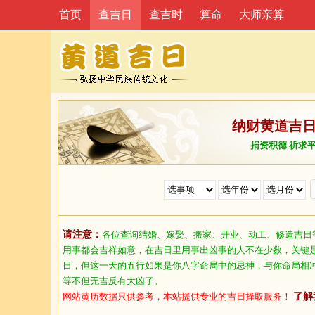
首页
查吉日
查吉时
算命
大师亲算
纳财黄道吉
捐资积德 祈求
请注意：
各位查询结婚、嫁娶、搬家、开业、动工、修造吉日
用事都会吉祥如意，在吉日里用事出凶事的人不在少数，关键
日，但这一天的五行如果是你八字命局中的忌神，与你命局相
等不但无吉反有大凶了。
网站黄历数据只供参考，本站提供专业的吉日择取服务！
了解