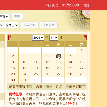
81759898
择日QQ：
繁體
按年度查
按月份查
年
月
日
一
二
三
四
五
六
1
2
3
4
5
6
7
8
9
10
11
12
13
14
15
16
17
18
19
20
21
22
23
24
25
26
27
28
29
30
31
老黄历查询流程：选择上面年、月后，点击日期即可
网站提示：
本站为
黄道吉日查询
、
吉时查询
网站，提
供专业的
老黄历吉日、吉时查询
。周易大师专业在线
为您择取
黄道吉日
、婴儿起名等服务… [
详情
]