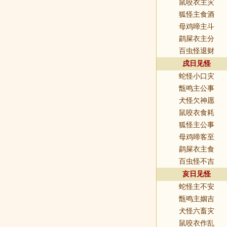
鼠咬衣主灾
狐怪主食酒
母鸡啼主斗
鹋屎衣主分
百虫怪退财
戌日见怪
蛇怪小口灾
甑鸣主公事
犬怪欠神愿
鼠咬衣食耗
狐怪主公事
母鸡啼客至
鹋屎衣主食
百虫怪不吉
亥日见怪
蛇怪主不安
甑鸣主姻吉
犬怪六畜灾
鼠咬衣作乱