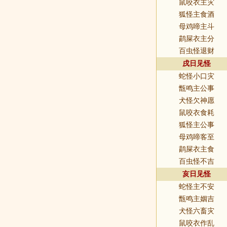
鼠咬衣主灾
狐怪主食酒
母鸡啼主斗
鹋屎衣主分
百虫怪退财
戌日见怪
蛇怪小口灾
甑鸣主公事
犬怪欠神愿
鼠咬衣食耗
狐怪主公事
母鸡啼客至
鹋屎衣主食
百虫怪不吉
亥日见怪
蛇怪主不安
甑鸣主姻吉
犬怪六畜灾
鼠咬衣作乱