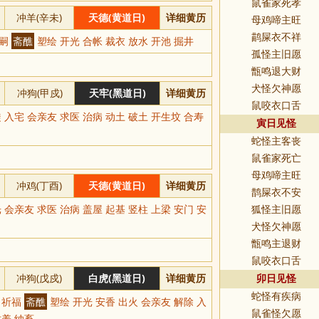
鼠雀家死孝
冲羊(辛未)
天德(黄道日)
详细黄历
母鸡啼主旺
鹋屎衣不祥
求嗣
斋醮
塑绘 开光 合帐 裁衣 放水 开池 掘井
孤怪主旧愿
甑鸣退大财
犬怪欠神愿
冲狗(甲戍)
天牢(黑道日)
详细黄历
鼠咬衣口舌
 入宅 会亲友 求医 治病 动土 破土 开生坟 合寿
寅日见怪
蛇怪主客丧
鼠雀家死亡
母鸡啼主旺
冲鸡(丁酉)
天德(黄道日)
详细黄历
鹊屎衣不安
 会亲友 求医 治病 盖屋 起基 竖柱 上梁 安门 安
狐怪主旧愿
犬怪欠神愿
甑鸣主退财
鼠咬衣口舌
冲狗(戊戍)
白虎(黑道日)
详细黄历
卯日见怪
蛇怪有疾病
祀 祈福
斋醮
塑绘 开光 安香 出火 会亲友 解除 入
鼠雀怪欠愿
牧养 纳畜