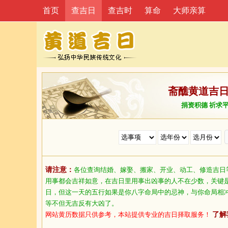
首页
查吉日
查吉时
算命
大师亲算
斋醮黄道吉
捐资积德 祈求
请注意：
各位查询结婚、嫁娶、搬家、开业、动工、修造吉日
用事都会吉祥如意，在吉日里用事出凶事的人不在少数，关键
日，但这一天的五行如果是你八字命局中的忌神，与你命局相
等不但无吉反有大凶了。
网站黄历数据只供参考，本站提供专业的吉日择取服务！
了解