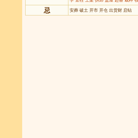
忌
安葬 破土 开市 开仓 出货财 启钻