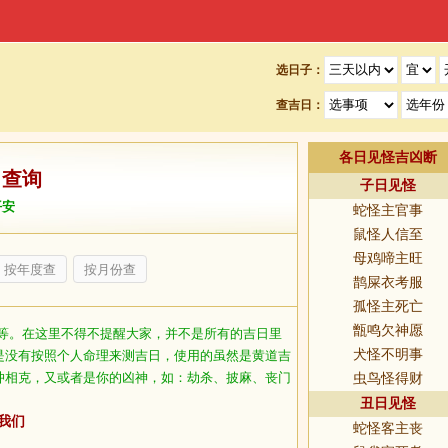
选日子：
查吉日：
各日见怪吉凶断
日查询
子日见怪
平安
蛇怪主官事
鼠怪人信至
母鸡啼主旺
按年度查
按月份查
鹊屎衣考服
孤怪主死亡
甑鸣欠神愿
等。在这里不得不提醒大家，并不是所有的吉日里
犬怪不明事
是没有按照个人命理来测吉日，使用的虽然是黄道吉
冲相克，又或者是你的凶神，如：劫杀、披麻、丧门
虫鸟怪得财
丑日见怪
我们
蛇怪客主丧