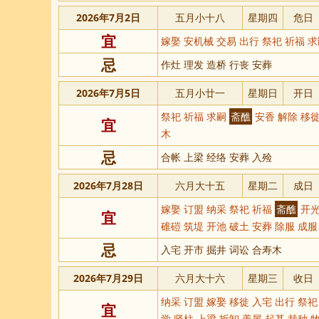
2026年7月2日
五月小十八
星期四
危日
宜
嫁娶 安机械 交易 出行 祭祀 祈福 
忌
作灶 理发 造桥 行丧 安葬
2026年7月5日
五月小廿一
星期日
开日
祭祀 祈福 求嗣
斋醮
安香 解除 移徙
宜
木
忌
合帐 上梁 经络 安葬 入殓
2026年7月28日
六月大十五
星期二
成日
嫁娶 订盟 纳采 祭祀 祈福
斋醮
开光
宜
碓磑 筑堤 开池 破土 安葬 除服 成服
忌
入宅 开市 掘井 词讼 合寿木
2026年7月29日
六月大十六
星期三
收日
纳采 订盟 嫁娶 移徙 入宅 出行 祭
宜
学 竖柱 上梁 拆卸 盖屋 起基 栽种 