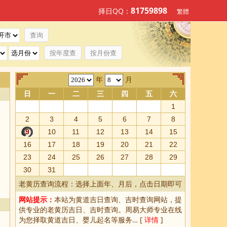
81759898
择日QQ：
繁體
按年度查
按月份查
年
月
日
一
二
三
四
五
六
1
2
3
4
5
6
7
8
9
10
11
12
13
14
15
16
17
18
19
20
21
22
23
24
25
26
27
28
29
30
31
老黄历查询流程：选择上面年、月后，点击日期即可
网站提示：
本站为
黄道吉日查询
、
吉时查询
网站，提
供专业的
老黄历吉日、吉时查询
。周易大师专业在线
为您择取
黄道吉日
、婴儿起名等服务… [
详情
]