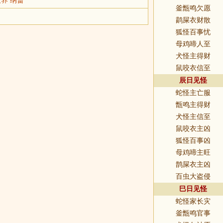
釜甑鸣欠愿
鹋屎衣财散
狐怪百事忧
母鸡啼人至
犬怪主得财
鼠咬衣信至
辰日见怪
蛇怪主亡服
甑鸣主得财
犬怪主信至
鼠咬衣主凶
狐怪百事凶
母鸡啼主旺
鹊屎衣主凶
百虫大盗侵
巳日见怪
蛇怪家长灾
釜甑鸣官事