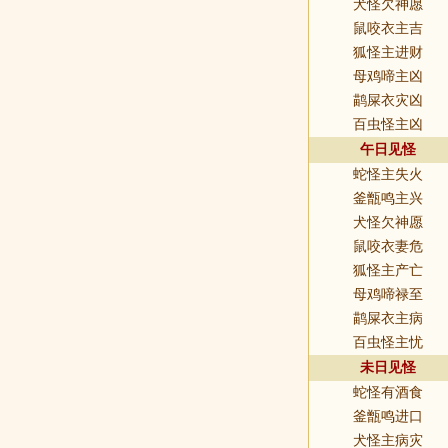
犬怪欠神愿
鼠咬衣主吉
狐怪主进财
母鸡啼主凶
鹋屎衣灾凶
百虫怪主凶
午日见怪
蛇怪主失火
釜甑鸣主兴
犬怪欠神愿
鼠咬衣妻危
狐怪主产亡
母鸡啼禄至
鹋屎衣主病
百虫怪主忧
未日见怪
蛇怪有酒食
釜甑鸣进口
犬怪主病灾