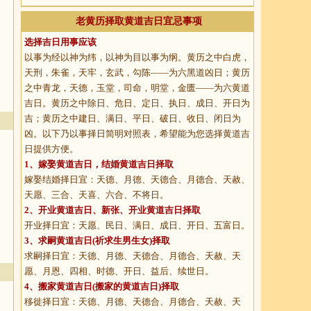
老黄历择取黄道吉日宜忌事项
选择吉日用事应该
以事为经以神为纬，以神为目以事为纲。黄历之中白虎，
天刑，朱雀，天牢，玄武，勾陈——为六黑道凶日；黄历
之中青龙，天德，玉堂，司命，明堂，金匮——为六黄道
吉日。黄历之中除日、危日、定日、执日、成日、开日为
吉；黄历之中建日、满日、平日、破日、收日、闭日为
凶。以下乃以事择日简明对照表，希望能为您选择黄道吉
日提供方便。
1、
嫁娶黄道吉日
，结婚黄道吉日择取
嫁娶结婚择日宜：天德、月德、天德合、月德合、天赦、
天愿、三合、天喜、六合、不将日。
2、
开业黄道吉日
、新张、开业黄道吉日择取
开业择日宜：天愿、民日、满日、成日、开日、五富日。
3、
求嗣黄道吉日
(祈求生男生女)择取
求嗣择日宜：天德、月德、天德合、月德合、天赦、天
愿、月恩、四相、时德、开日、益后、续世日。
4、
搬家黄道吉日
(搬家的黄道吉日)择取
移徙择日宜：天德、月德、天德合、月德合、天赦、天