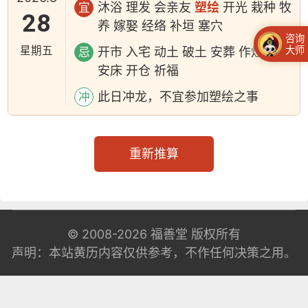
沐浴 理发 会亲友
塑绘
开光 栽种 牧
宜
28
养 嫁娶 经络 补垣 塞穴
咨询
星期五
大师
开市 入宅 动土 破土 安葬 作灶 上梁
忌
安床 开仓 祈福
此日冲龙，不宜参加塑绘之事
冲
重新推算
© 2008-2026
福善堂
版权所有
声明：本站黄历内容仅供参考，不作任何决策之用。