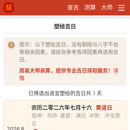
查吉
测算
大师
塑绘吉日
提示：以下塑绘吉日，没有剔除与八字不合
等相关因素，请综合参考各项因素再选用吉
日。
周易大师亲算，提供专业吉日择取服务！
详
情
1
已筛选出适宜塑绘的吉日共
天
农历二零二六年七月十六
黄道日
值神：司命
建星：满日
冲煞：冲龙煞
北
2026.8