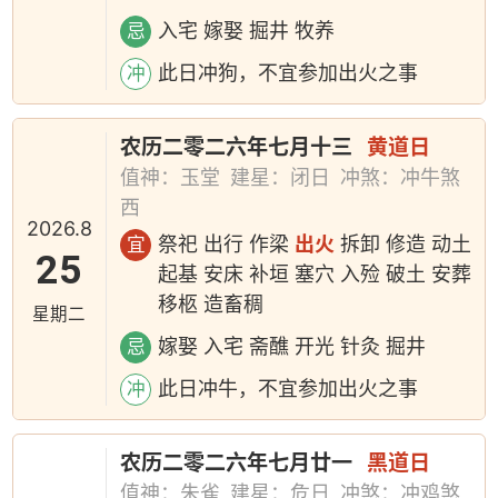
入宅 嫁娶 掘井 牧养
忌
此日冲狗，不宜参加出火之事
冲
农历二零二六年七月十三
黄道日
值神：玉堂
建星：闭日
冲煞：冲牛煞
西
2026.8
祭祀 出行 作梁
出火
拆卸 修造 动土
宜
25
起基 安床 补垣 塞穴 入殓 破土 安葬
移柩 造畜稠
星期二
嫁娶 入宅 斋醮 开光 针灸 掘井
忌
此日冲牛，不宜参加出火之事
冲
农历二零二六年七月廿一
黑道日
值神：朱雀
建星：危日
冲煞：冲鸡煞