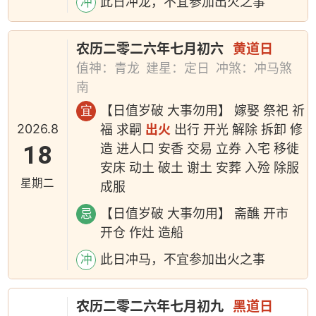
此日冲龙，不宜参加出火之事
冲
农历二零二六年七月初六
黄道日
值神：青龙
建星：定日
冲煞：冲马煞
南
【日值岁破 大事勿用】 嫁娶 祭祀 祈
宜
2026.8
福 求嗣
出火
出行 开光 解除 拆卸 修
18
造 进人口 安香 交易 立券 入宅 移徙
安床 动土 破土 谢土 安葬 入殓 除服
星期二
成服
【日值岁破 大事勿用】 斋醮 开市
忌
开仓 作灶 造船
此日冲马，不宜参加出火之事
冲
农历二零二六年七月初九
黑道日