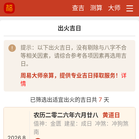
查吉
测算
大师
出火吉日
提示：以下出火吉日，没有剔除与八字不合
等相关因素，请综合参考各项因素再选用吉
日。
周易大师亲算，提供专业吉日择取服务！
详
情
7
已筛选出适宜出火的吉日共
天
农历二零二六年六月廿八
黄道日
值神：金匮
建星：成日
冲煞：冲狗煞
南
2026.8