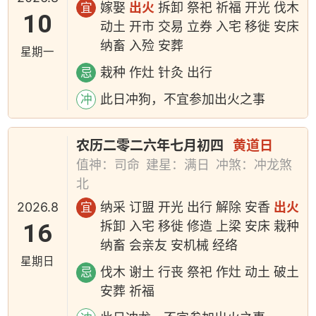
嫁娶
出火
拆卸 祭祀 祈福 开光 伐木
宜
10
动土 开市 交易 立券 入宅 移徙 安床
纳畜 入殓 安葬
星期一
栽种 作灶 针灸 出行
忌
此日冲狗，不宜参加出火之事
冲
农历二零二六年七月初四
黄道日
值神：司命
建星：满日
冲煞：冲龙煞
北
2026.8
纳采 订盟 开光 出行 解除 安香
出火
宜
16
拆卸 入宅 移徙 修造 上梁 安床 栽种
纳畜 会亲友 安机械 经络
星期日
伐木 谢土 行丧 祭祀 作灶 动土 破土
忌
安葬 祈福