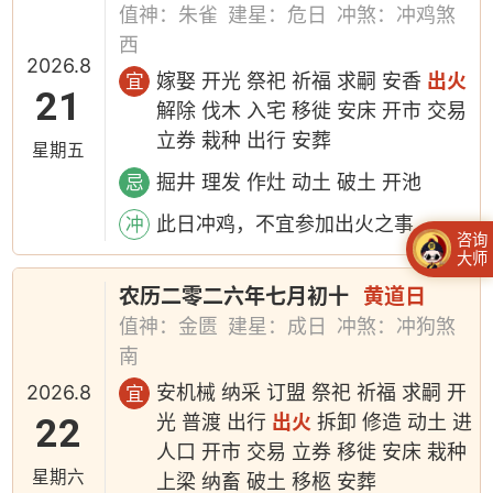
值神：朱雀
建星：危日
冲煞：冲鸡煞
西
2026.8
嫁娶 开光 祭祀 祈福 求嗣 安香
出火
宜
21
解除 伐木 入宅 移徙 安床 开市 交易
立券 栽种 出行 安葬
星期五
掘井 理发 作灶 动土 破土 开池
忌
此日冲鸡，不宜参加出火之事
冲
咨询
大师
农历二零二六年七月初十
黄道日
值神：金匮
建星：成日
冲煞：冲狗煞
南
2026.8
安机械 纳采 订盟 祭祀 祈福 求嗣 开
宜
22
光 普渡 出行
出火
拆卸 修造 动土 进
人口 开市 交易 立券 移徙 安床 栽种
星期六
上梁 纳畜 破土 移柩 安葬