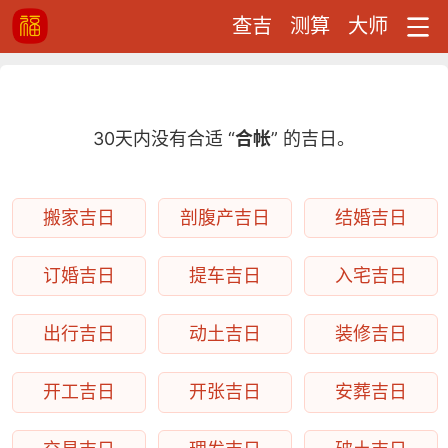
查吉
测算
大师
30天内没有合适 “
合帐
” 的吉日。
搬家吉日
剖腹产吉日
结婚吉日
订婚吉日
提车吉日
入宅吉日
出行吉日
动土吉日
装修吉日
开工吉日
开张吉日
安葬吉日