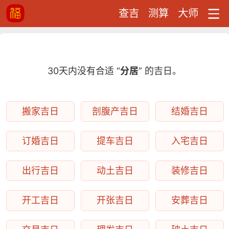
查吉
测算
大师
30天内没有合适 “
分居
” 的吉日。
搬家吉日
剖腹产吉日
结婚吉日
订婚吉日
提车吉日
入宅吉日
出行吉日
动土吉日
装修吉日
开工吉日
开张吉日
安葬吉日