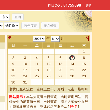
81759898
择日QQ：
繁體
按年度查
按月份查
年
月
日
一
二
三
四
五
六
1
2
3
4
5
6
7
8
9
10
11
12
13
14
15
16
17
18
19
20
21
22
23
24
25
26
27
28
29
30
31
老黄历查询流程：选择上面年、月后，点击日期即可
网站提示：
本站为
黄道吉日查询
、
吉时查询
网站，提
供专业的
老黄历吉日、吉时查询
。周易大师专业在线
为您择取
黄道吉日
、婴儿起名等服务… [
详情
]