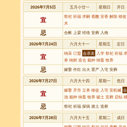
2026年7月5日
五月小廿一
星期日
开日
祭祀 祈福 求嗣 斋醮 安香 解除 移
宜
木
忌
合帐 上梁 经络 安葬 入殓
2026年7月24日
六月大十一
星期五
定日
纳采 订盟
会亲友
入学 祭祀 祈福 求
宜
券 纳财 造仓 栽种 纳畜 牧养
忌
嫁娶 作灶 出火 置产 入宅 安葬
2026年7月27日
六月大十四
星期一
危日
嫁娶 开市 立券 移徙 入宅 安机械
会
宜
池 栽种 纳畜 牧养 破土 安葬 启钻 
忌
祭祀 祈福 探病 谢土 造桥
2026年7月28日
六月大十五
星期二
成日
嫁娶 订盟 纳采 祭祀 祈福 斋醮 开