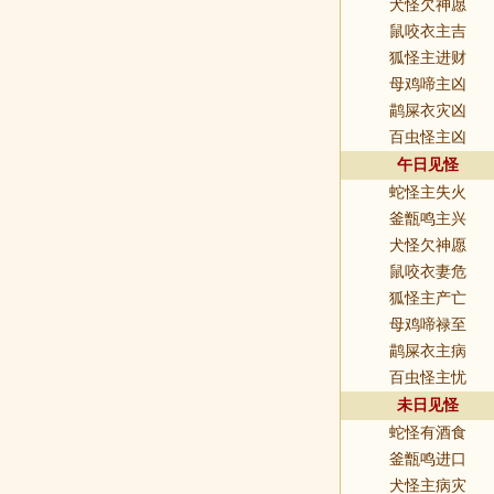
犬怪欠神愿
鼠咬衣主吉
狐怪主进财
母鸡啼主凶
鹋屎衣灾凶
百虫怪主凶
午日见怪
蛇怪主失火
釜甑鸣主兴
犬怪欠神愿
鼠咬衣妻危
狐怪主产亡
母鸡啼禄至
鹋屎衣主病
百虫怪主忧
未日见怪
蛇怪有酒食
釜甑鸣进口
犬怪主病灾