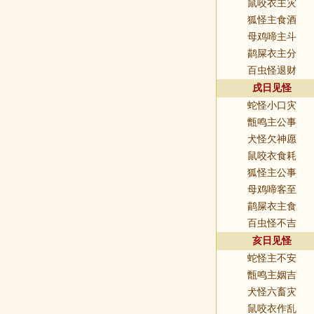
鼠咬衣主灾
狐怪主食酒
母鸡啼主斗
鹋屎衣主分
百虫怪退财
戌日见怪
蛇怪小口灾
甑鸣主公事
犬怪欠神愿
鼠咬衣食耗
狐怪主公事
母鸡啼客至
鹋屎衣主食
百虫怪不吉
亥日见怪
蛇怪主不安
甑鸣主姻吉
犬怪六畜灾
鼠咬衣作乱