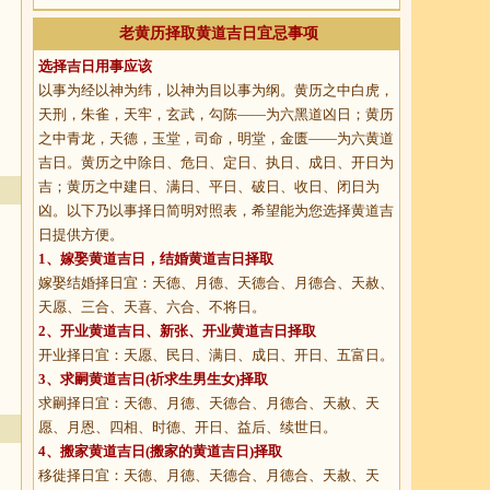
老黄历择取黄道吉日宜忌事项
选择吉日用事应该
以事为经以神为纬，以神为目以事为纲。黄历之中白虎，
天刑，朱雀，天牢，玄武，勾陈——为六黑道凶日；黄历
之中青龙，天德，玉堂，司命，明堂，金匮——为六黄道
吉日。黄历之中除日、危日、定日、执日、成日、开日为
吉；黄历之中建日、满日、平日、破日、收日、闭日为
凶。以下乃以事择日简明对照表，希望能为您选择黄道吉
日提供方便。
1、
嫁娶黄道吉日
，结婚黄道吉日择取
嫁娶结婚择日宜：天德、月德、天德合、月德合、天赦、
天愿、三合、天喜、六合、不将日。
2、
开业黄道吉日
、新张、开业黄道吉日择取
开业择日宜：天愿、民日、满日、成日、开日、五富日。
3、
求嗣黄道吉日
(祈求生男生女)择取
求嗣择日宜：天德、月德、天德合、月德合、天赦、天
愿、月恩、四相、时德、开日、益后、续世日。
4、
搬家黄道吉日
(搬家的黄道吉日)择取
移徙择日宜：天德、月德、天德合、月德合、天赦、天