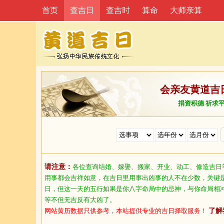
首页
查吉日
查吉时
算命
大师亲算
会亲友黄道吉
捐资积德 祈求
请注意：
各位查询结婚、嫁娶、搬家、开业、动工、修造吉日
用事都会吉祥如意，在吉日里用事出凶事的人不在少数，关键
日，但这一天的五行如果是你八字命局中的忌神，与你命局相
等不但无吉反有大凶了。
网站黄历数据只供参考，本站提供专业的吉日择取服务！
了解