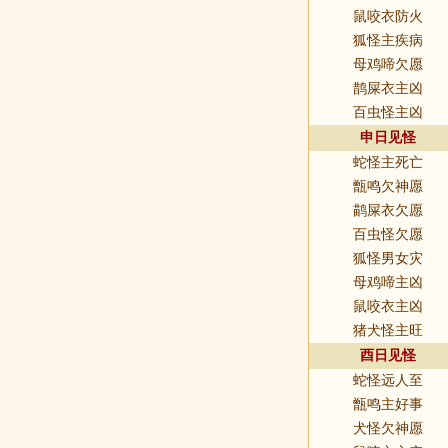
鼠咬衣防火
狐怪主疾病
母鸡啼欠愿
鹊屎衣主凶
百虫怪主凶
申日见怪
蛇怪主死亡
甑鸣欠神愿
鹋屎衣欠愿
百虫怪欠愿
狐怪男女灾
母鸡啼主凶
鼠咬衣主凶
猪犬怪主旺
酉日见怪
蛇怪远人至
甑鸣主好事
犬怪欠神愿