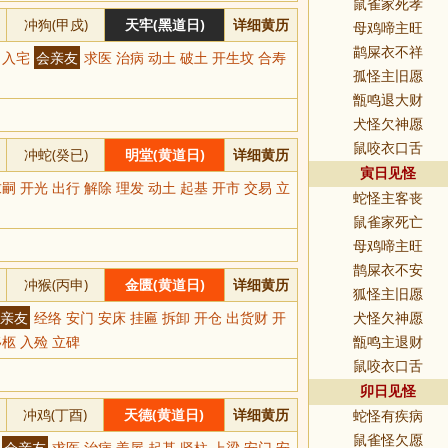
鼠雀家死孝
冲狗(甲戍)
天牢(黑道日)
详细黄历
母鸡啼主旺
鹋屎衣不祥
徙 入宅
会亲友
求医 治病 动土 破土 开生坟 合寿
孤怪主旧愿
甑鸣退大财
犬怪欠神愿
鼠咬衣口舌
冲蛇(癸已)
明堂(黄道日)
详细黄历
寅日见怪
嗣 开光 出行 解除 理发 动土 起基 开市 交易 立
蛇怪主客丧
鼠雀家死亡
母鸡啼主旺
鹊屎衣不安
冲猴(丙申)
金匮(黄道日)
详细黄历
狐怪主旧愿
亲友
经络 安门 安床 挂匾 拆卸 开仓 出货财 开
犬怪欠神愿
移柩 入殓 立碑
甑鸣主退财
鼠咬衣口舌
卯日见怪
冲鸡(丁酉)
天德(黄道日)
详细黄历
蛇怪有疾病
鼠雀怪欠愿
光
会亲友
求医 治病 盖屋 起基 竖柱 上梁 安门 安