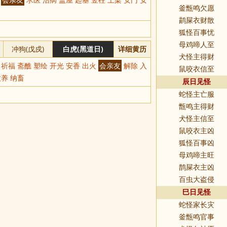
釜甑鸣欠愿
鹋屎衣财散
狐怪百事忧
母鸡啼人至
冲狗(戊戍)
白虎(黑道日)
详细黄历
犬怪主得财
 祈福 斋醮 塑绘 开光 安香 出火
会亲友
解除 入
鼠咬衣信至
牧养 纳畜
辰日见怪
蛇怪主亡服
甑鸣主得财
犬怪主信至
鼠咬衣主凶
狐怪百事凶
母鸡啼主旺
鹊屎衣主凶
百虫大盗侵
巳日见怪
蛇怪家长灾
釜甑鸣官事