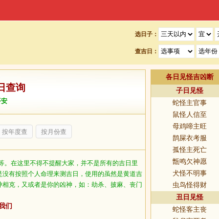
选日子：
查吉日：
各日见怪吉凶断
日查询
子日见怪
平安
蛇怪主官事
鼠怪人信至
母鸡啼主旺
按年度查
按月份查
鹊屎衣考服
孤怪主死亡
甑鸣欠神愿
等。在这里不得不提醒大家，并不是所有的吉日里
犬怪不明事
是没有按照个人命理来测吉日，使用的虽然是黄道吉
冲相克，又或者是你的凶神，如：劫杀、披麻、丧门
虫鸟怪得财
丑日见怪
我们
蛇怪客主丧