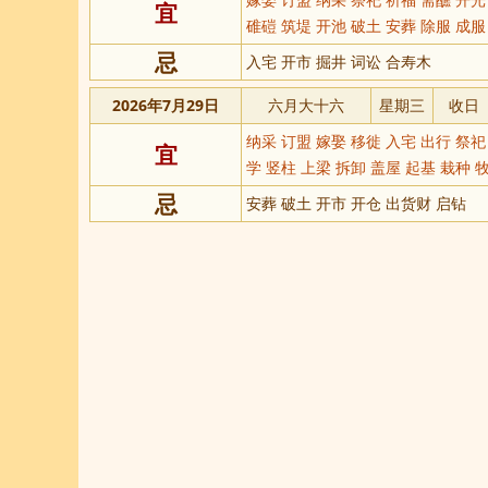
宜
碓磑 筑堤 开池 破土 安葬 除服 成服
忌
入宅 开市 掘井 词讼 合寿木
2026年7月29日
六月大十六
星期三
收日
纳采 订盟 嫁娶 移徙 入宅 出行 祭祀
宜
学 竖柱 上梁 拆卸 盖屋 起基 栽种 
忌
安葬 破土 开市 开仓 出货财 启钻