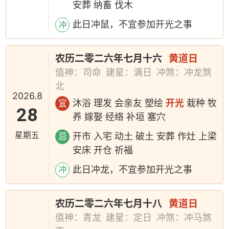
安葬 纳畜 伐木
此日冲鼠，不宜参加开光之事
冲
农历二零二六年七月十六
黄道日
值神：司命
建星：满日
冲煞：冲龙煞
北
2026.8
沐浴 理发 会亲友 塑绘
开光
栽种 牧
宜
28
养 嫁娶 经络 补垣 塞穴
星期五
开市 入宅 动土 破土 安葬 作灶 上梁
忌
安床 开仓 祈福
此日冲龙，不宜参加开光之事
冲
农历二零二六年七月十八
黄道日
值神：青龙
建星：定日
冲煞：冲马煞