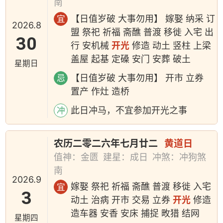
南
【日值岁破 大事勿用】 嫁娶 纳采 订
宜
2026.8
盟 祭祀 祈福 斋醮 普渡 移徙 入宅 出
30
行 安机械
开光
修造 动土 竖柱 上梁
盖屋 起基 定磉 安门 安葬 破土
星期日
【日值岁破 大事勿用】 开市 立券
忌
置产 作灶 造桥
此日冲马，不宜参加开光之事
冲
农历二零二六年七月廿二
黄道日
值神：金匮
建星：成日
冲煞：冲狗煞
南
2026.9
嫁娶 祭祀 祈福 斋醮 普渡 移徙 入宅
宜
3
动土 治病 开市 交易 立券
开光
修造
造车器 安香 安床 捕捉 畋猎 结网
星期四