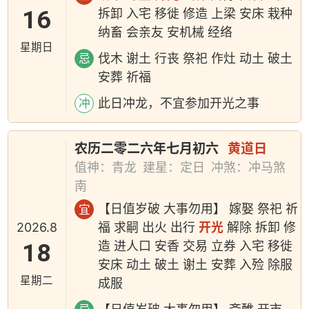
16
拆卸 入宅 移徙 修造 上梁 安床 栽种
纳畜 会亲友 安机械 经络
星期日
伐木 谢土 行丧 祭祀 作灶 动土 破土
忌
安葬 祈福
此日冲龙，不宜参加开光之事
冲
农历二零二六年七月初六
黄道日
值神：青龙
建星：定日
冲煞：冲马煞
南
【日值岁破 大事勿用】 嫁娶 祭祀 祈
宜
2026.8
福 求嗣 出火 出行
开光
解除 拆卸 修
18
造 进人口 安香 交易 立券 入宅 移徙
安床 动土 破土 谢土 安葬 入殓 除服
星期二
成服