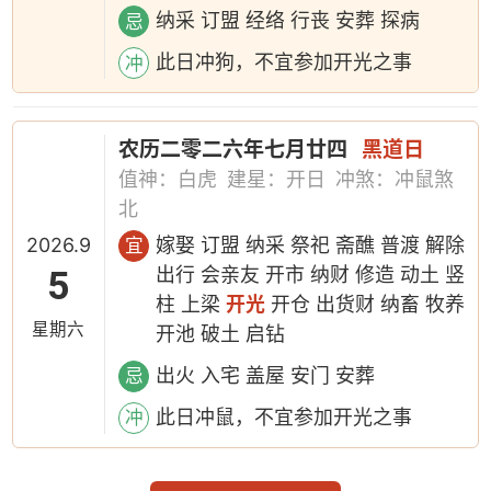
纳采 订盟 经络 行丧 安葬 探病
忌
此日冲狗，不宜参加开光之事
冲
农历二零二六年七月廿四
黑道日
值神：白虎
建星：开日
冲煞：冲鼠煞
北
2026.9
嫁娶 订盟 纳采 祭祀 斋醮 普渡 解除
宜
5
出行 会亲友 开市 纳财 修造 动土 竖
柱 上梁
开光
开仓 出货财 纳畜 牧养
星期六
开池 破土 启钻
出火 入宅 盖屋 安门 安葬
忌
此日冲鼠，不宜参加开光之事
冲