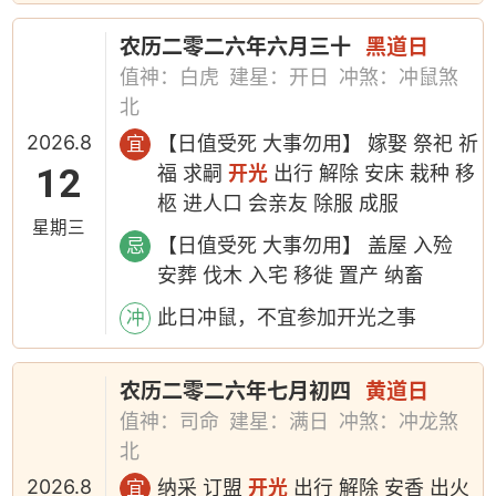
农历二零二六年六月三十
黑道日
值神：白虎
建星：开日
冲煞：冲鼠煞
北
2026.8
【日值受死 大事勿用】 嫁娶 祭祀 祈
宜
12
福 求嗣
开光
出行 解除 安床 栽种 移
柩 进人口 会亲友 除服 成服
星期三
【日值受死 大事勿用】 盖屋 入殓
忌
安葬 伐木 入宅 移徙 置产 纳畜
此日冲鼠，不宜参加开光之事
冲
农历二零二六年七月初四
黄道日
值神：司命
建星：满日
冲煞：冲龙煞
北
2026.8
纳采 订盟
开光
出行 解除 安香 出火
宜