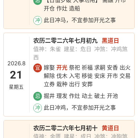
【日值岁破 大事勿用】 斋醮 开市
忌
开仓 作灶 造船
此日冲马，不宜参加开光之事
冲
农历二零二六年七月初九
黑道日
值神：朱雀
建星：危日
冲煞：冲鸡煞
西
2026.8
嫁娶
开光
祭祀 祈福 求嗣 安香 出火
宜
21
解除 伐木 入宅 移徙 安床 开市 交易
立券 栽种 出行 安葬
星期五
掘井 理发 作灶 动土 破土 开池
忌
此日冲鸡，不宜参加开光之事
冲
农历二零二六年七月初十
黄道日
值神：金匮
建星：成日
冲煞：冲狗煞