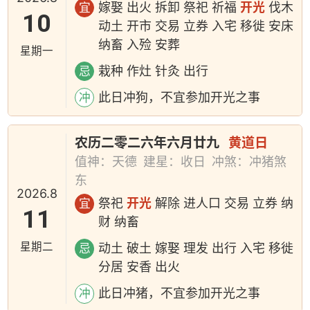
嫁娶 出火 拆卸 祭祀 祈福
开光
伐木
宜
10
动土 开市 交易 立券 入宅 移徙 安床
纳畜 入殓 安葬
星期一
栽种 作灶 针灸 出行
忌
此日冲狗，不宜参加开光之事
冲
农历二零二六年六月廿九
黄道日
值神：天德
建星：收日
冲煞：冲猪煞
东
2026.8
祭祀
开光
解除 进人口 交易 立券 纳
宜
11
财 纳畜
星期二
动土 破土 嫁娶 理发 出行 入宅 移徙
忌
分居 安香 出火
此日冲猪，不宜参加开光之事
冲