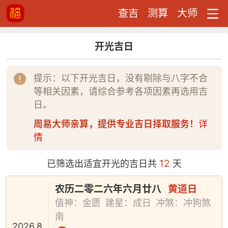
查吉
测算
大师
开光吉日
提示：以下开光吉日，没有剔除与八字不合
等相关因素，请综合参考各项因素再选用吉
日。
周易大师亲算，提供专业吉日择取服务！
详
情
12
已筛选出适宜开光的吉日共
天
农历二零二六年六月廿八
黄道日
值神：金匮
建星：成日
冲煞：冲狗煞
南
2026.8