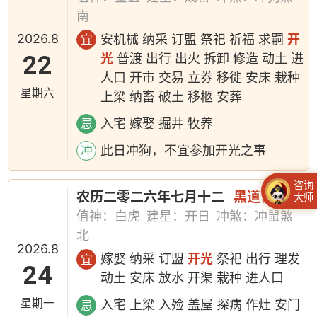
南
2026.8
安机械 纳采 订盟 祭祀 祈福 求嗣
开
宜
22
光
普渡 出行 出火 拆卸 修造 动土 进
人口 开市 交易 立券 移徙 安床 栽种
星期六
上梁 纳畜 破土 移柩 安葬
入宅 嫁娶 掘井 牧养
忌
此日冲狗，不宜参加开光之事
冲
咨询
农历二零二六年七月十二
黑道日
大师
值神：白虎
建星：开日
冲煞：冲鼠煞
北
2026.8
嫁娶 纳采 订盟
开光
祭祀 出行 理发
宜
24
动土 安床 放水 开渠 栽种 进人口
星期一
入宅 上梁 入殓 盖屋 探病 作灶 安门
忌