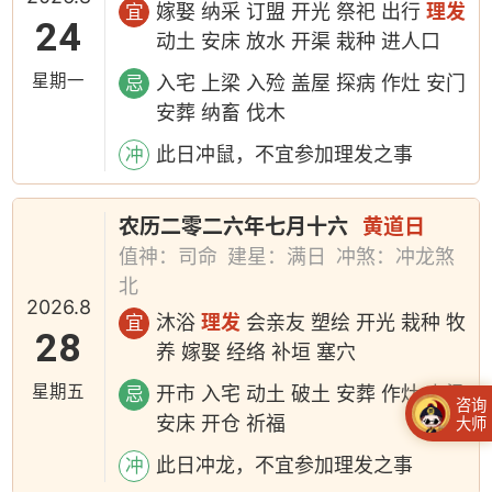
嫁娶 纳采 订盟 开光 祭祀 出行
理发
宜
24
动土 安床 放水 开渠 栽种 进人口
星期一
入宅 上梁 入殓 盖屋 探病 作灶 安门
忌
安葬 纳畜 伐木
此日冲鼠，不宜参加理发之事
冲
农历二零二六年七月十六
黄道日
值神：司命
建星：满日
冲煞：冲龙煞
北
2026.8
沐浴
理发
会亲友 塑绘 开光 栽种 牧
宜
28
养 嫁娶 经络 补垣 塞穴
星期五
开市 入宅 动土 破土 安葬 作灶 上梁
忌
咨询
安床 开仓 祈福
大师
此日冲龙，不宜参加理发之事
冲