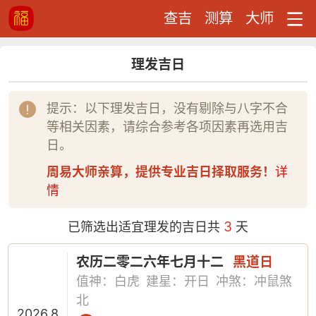
查吉
测算
大师
理发吉日
提示：以下理发吉日，没有剔除与八字不合
等相关因素，请综合参考各项因素再选用吉
日。
周易大师亲算，提供专业吉日择取服务！
详
情
3
已筛选出适宜理发的吉日共
天
农历二零二六年七月十二
黑道日
值神：白虎
建星：开日
冲煞：冲鼠煞
北
2026.8