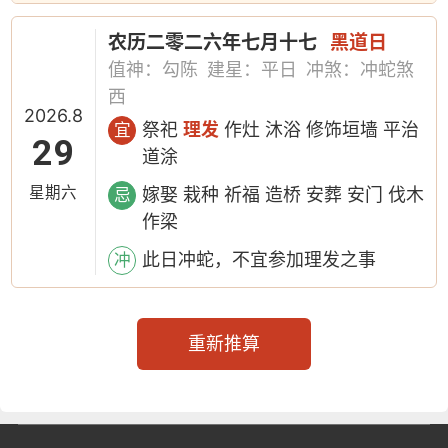
农历二零二六年七月十七
黑道日
值神：勾陈
建星：平日
冲煞：冲蛇煞
西
2026.8
祭祀
理发
作灶 沐浴 修饰垣墙 平治
宜
29
道涂
星期六
嫁娶 栽种 祈福 造桥 安葬 安门 伐木
忌
作梁
此日冲蛇，不宜参加理发之事
冲
重新推算