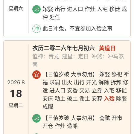
星期六
嫁娶 出行 进人口 作灶 入宅 移徙 栽
忌
种 赴任
此日冲兔，不宜参加入殓之事
冲
农历二零二六年七月初六
黄道日
值神：青龙
建星：定日
冲煞：冲马煞
南
【日值岁破 大事勿用】 嫁娶 祭祀 祈
宜
2026.8
福 求嗣 出火 出行 开光 解除 拆卸 修
18
造 进人口 安香 交易 立券 入宅 移徙
安床 动土 破土 谢土 安葬
入殓
除服
星期二
成服
【日值岁破 大事勿用】 斋醮 开市
忌
开仓 作灶 造船