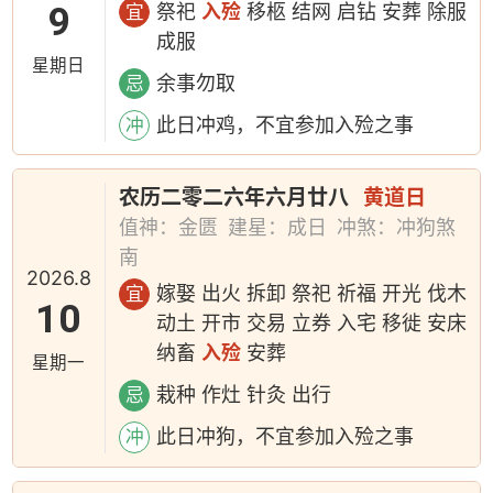
9
祭祀
入殓
移柩 结网 启钻 安葬 除服
宜
成服
星期日
余事勿取
忌
此日冲鸡，不宜参加入殓之事
冲
农历二零二六年六月廿八
黄道日
值神：金匮
建星：成日
冲煞：冲狗煞
南
2026.8
嫁娶 出火 拆卸 祭祀 祈福 开光 伐木
宜
10
动土 开市 交易 立券 入宅 移徙 安床
纳畜
入殓
安葬
星期一
栽种 作灶 针灸 出行
忌
此日冲狗，不宜参加入殓之事
冲