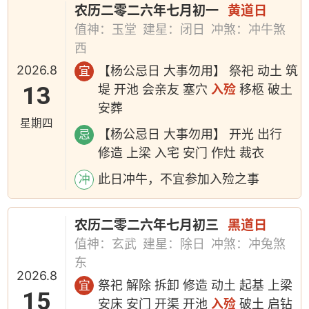
农历二零二六年七月初一
黄道日
值神：玉堂
建星：闭日
冲煞：冲牛煞
西
2026.8
【杨公忌日 大事勿用】 祭祀 动土 筑
宜
13
堤 开池 会亲友 塞穴
入殓
移柩 破土
安葬
星期四
【杨公忌日 大事勿用】 开光 出行
忌
修造 上梁 入宅 安门 作灶 裁衣
此日冲牛，不宜参加入殓之事
冲
农历二零二六年七月初三
黑道日
值神：玄武
建星：除日
冲煞：冲兔煞
东
2026.8
祭祀 解除 拆卸 修造 动土 起基 上梁
宜
15
安床 安门 开渠 开池
入殓
破土 启钻