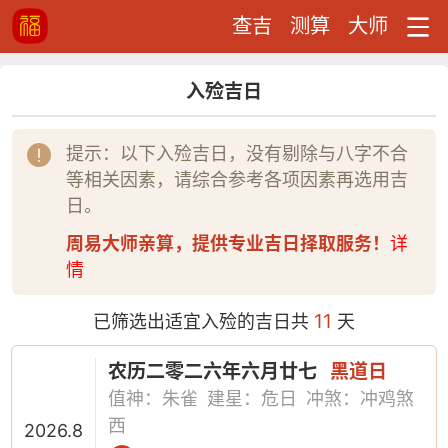
查吉
测算
大师
入殓吉日
提示：以下入殓吉日，没有剔除与八字不合
等相关因素，请综合参考各项因素再选用吉
日。
周易大师亲算，提供专业吉日择取服务！
详
情
11
已筛选出适宜入殓的吉日共
天
农历二零二六年六月廿七
黑道日
值神：朱雀
建星：危日
冲煞：冲鸡煞
西
2026.8