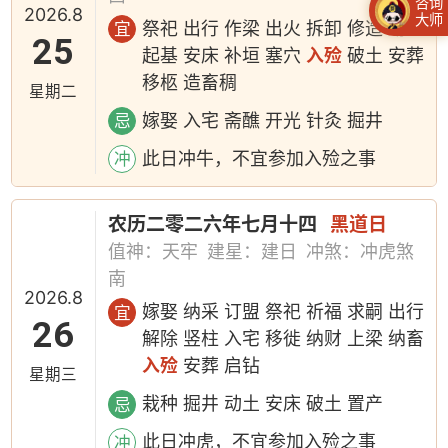
咨询
2026.8
大师
祭祀 出行 作梁 出火 拆卸 修造 动土
宜
25
起基 安床 补垣 塞穴
入殓
破土 安葬
移柩 造畜稠
星期二
嫁娶 入宅 斋醮 开光 针灸 掘井
忌
此日冲牛，不宜参加入殓之事
冲
农历二零二六年七月十四
黑道日
值神：天牢
建星：建日
冲煞：冲虎煞
南
2026.8
嫁娶 纳采 订盟 祭祀 祈福 求嗣 出行
宜
26
解除 竖柱 入宅 移徙 纳财 上梁 纳畜
入殓
安葬 启钻
星期三
栽种 掘井 动土 安床 破土 置产
忌
此日冲虎，不宜参加入殓之事
冲