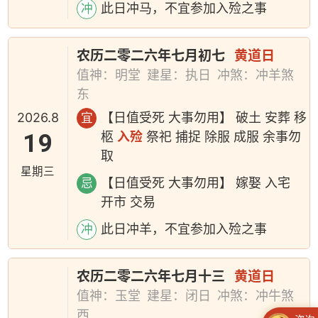
此日冲马，不宜参加入殓之事
冲
农历二零二六年七月初七
黄道日
值神：明堂
建星：执日
冲煞：冲羊煞
东
2026.8
【日值受死 大事勿用】 破土 安葬 移
宜
19
柩
入殓
祭祀 捕捉 除服 成服 余事勿
取
星期三
【日值受死 大事勿用】 嫁娶 入宅
忌
开市 交易
此日冲羊，不宜参加入殓之事
冲
农历二零二六年七月十三
黄道日
值神：玉堂
建星：闭日
冲煞：冲牛煞
西