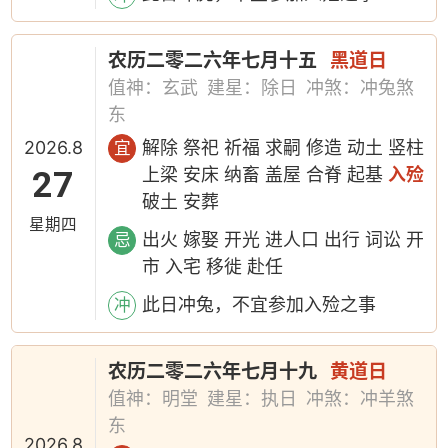
农历二零二六年七月十五
黑道日
值神：玄武
建星：除日
冲煞：冲兔煞
东
2026.8
解除 祭祀 祈福 求嗣 修造 动土 竖柱
宜
27
上梁 安床 纳畜 盖屋 合脊 起基
入殓
破土 安葬
星期四
出火 嫁娶 开光 进人口 出行 词讼 开
忌
市 入宅 移徙 赴任
此日冲兔，不宜参加入殓之事
冲
农历二零二六年七月十九
黄道日
值神：明堂
建星：执日
冲煞：冲羊煞
东
2026.8