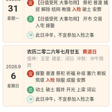
【日值受死 大事勿用】 祭祀 普渡 捕
宜
31
捉 解除 结网 畋猎
入殓
破土 安葬
星期一
【日值受死 大事勿用】 开市 交易
忌
入宅 嫁娶
此日冲羊，不宜参加入殓之事
冲
农历二零二六年七月廿五
黄道日
值神：玉堂
建星：闭日
冲煞：冲牛煞
西
2026.9
6
嫁娶 普渡 祭祀 祈福 补垣 塞穴 断蚁
宜
筑堤
入殓
除服 成服 安葬
星期日
动土 破土 掘井 开光 上梁 词讼
忌
此日冲牛，不宜参加入殓之事
冲