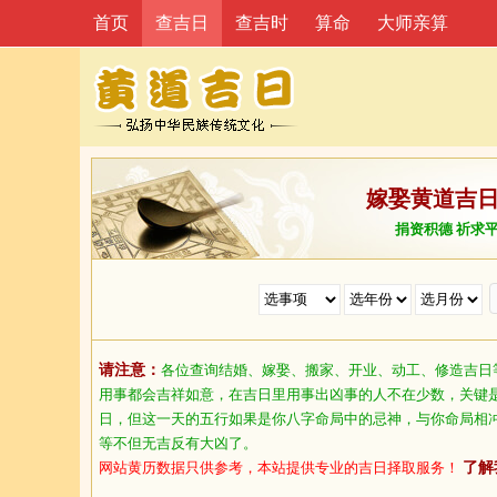
首页
查吉日
查吉时
算命
大师亲算
嫁娶黄道吉
捐资积德 祈求
请注意：
各位查询结婚、嫁娶、搬家、开业、动工、修造吉日
用事都会吉祥如意，在吉日里用事出凶事的人不在少数，关键
日，但这一天的五行如果是你八字命局中的忌神，与你命局相
等不但无吉反有大凶了。
网站黄历数据只供参考，本站提供专业的吉日择取服务！
了解