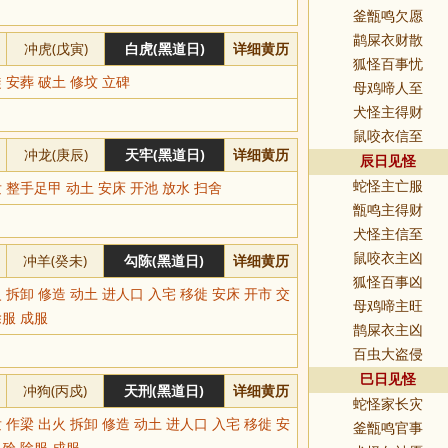
釜甑鸣欠愿
鹋屎衣财散
冲虎(戊寅)
白虎(黑道日)
详细黄历
狐怪百事忧
 安葬 破土 修坟 立碑
母鸡啼人至
犬怪主得财
鼠咬衣信至
冲龙(庚辰)
天牢(黑道日)
详细黄历
辰日见怪
 整手足甲 动土 安床 开池 放水 扫舍
蛇怪主亡服
甑鸣主得财
犬怪主信至
冲羊(癸未)
勾陈(黑道日)
详细黄历
鼠咬衣主凶
狐怪百事凶
 拆卸 修造 动土 进人口 入宅 移徙 安床 开市 交
母鸡啼主旺
除服 成服
鹊屎衣主凶
百虫大盗侵
巳日见怪
冲狗(丙戍)
天刑(黑道日)
详细黄历
蛇怪家长灾
 作梁 出火 拆卸 修造 动土 进人口 入宅 移徙 安
釜甑鸣官事
入殓 除服 成服