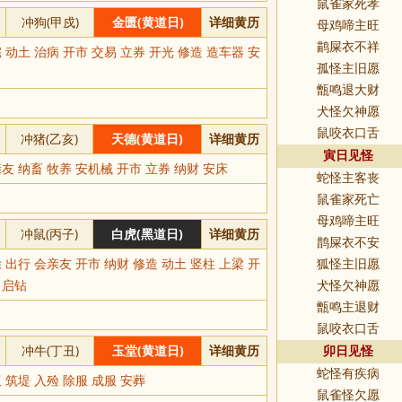
鼠雀家死孝
冲狗(甲戍)
金匮(黄道日)
详细黄历
母鸡啼主旺
鹋屎衣不祥
 动土 治病 开市 交易 立券 开光 修造 造车器 安
孤怪主旧愿
甑鸣退大财
犬怪欠神愿
鼠咬衣口舌
冲猪(乙亥)
天德(黄道日)
详细黄历
寅日见怪
友 纳畜 牧养 安机械 开市 立券 纳财 安床
蛇怪主客丧
鼠雀家死亡
母鸡啼主旺
冲鼠(丙子)
白虎(黑道日)
详细黄历
鹊屎衣不安
 出行 会亲友 开市 纳财 修造 动土 竖柱 上梁 开
狐怪主旧愿
 启钻
犬怪欠神愿
甑鸣主退财
鼠咬衣口舌
冲牛(丁丑)
玉堂(黄道日)
详细黄历
卯日见怪
蛇怪有疾病
 筑堤 入殓 除服 成服 安葬
鼠雀怪欠愿