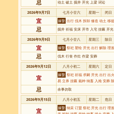
忌
动土 破土 掘井 开光 上梁 词讼
2026年9月7日
七月小廿六
星期一
闭日
宜
嫁娶
出行 伐木 拆卸 修造 动土 移徙
忌
掘井 祈福 安床 开市 入宅 挂匾 开光
2026年9月9日
七月小廿八
星期三
除日
宜
嫁娶
祭祀 塑绘 开光 出行 解除 理发
忌
伐木 行丧 作灶 作梁 安葬
2026年9月12日
八月小初二
星期六
定日
嫁娶
祭祀 祈福 求嗣 开光 出行 出火
宜
易 立券 挂匾 栽种 纳畜 入殓 安葬 
忌
余事勿取
2026年9月15日
八月小初五
星期二
危日
嫁娶
纳采 订盟 祭祀 开光 出行 理发
宜
床 拆卸 挂匾 栽种 纳畜 破土 安葬 