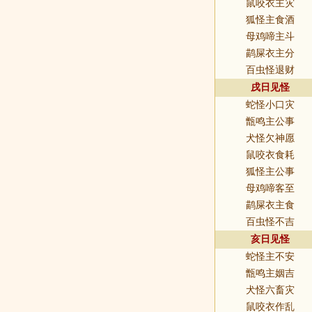
鼠咬衣主灾
狐怪主食酒
母鸡啼主斗
鹋屎衣主分
百虫怪退财
戌日见怪
蛇怪小口灾
甑鸣主公事
犬怪欠神愿
鼠咬衣食耗
狐怪主公事
母鸡啼客至
鹋屎衣主食
百虫怪不吉
亥日见怪
蛇怪主不安
甑鸣主姻吉
犬怪六畜灾
鼠咬衣作乱