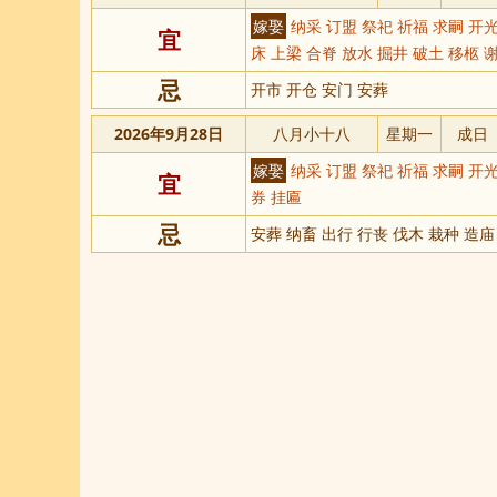
嫁娶
纳采 订盟 祭祀 祈福 求嗣 开光
宜
床 上梁 合脊 放水 掘井 破土 移柩 
忌
开市 开仓 安门 安葬
2026年9月28日
八月小十八
星期一
成日
嫁娶
纳采 订盟 祭祀 祈福 求嗣 开光
宜
券 挂匾
忌
安葬 纳畜 出行 行丧 伐木 栽种 造庙