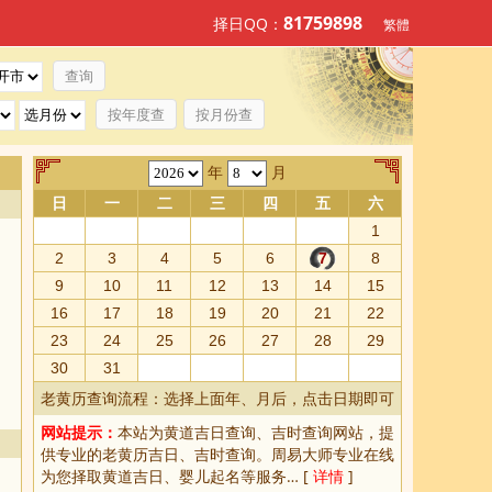
81759898
择日QQ：
繁體
按年度查
按月份查
年
月
日
一
二
三
四
五
六
1
2
3
4
5
6
7
8
9
10
11
12
13
14
15
16
17
18
19
20
21
22
23
24
25
26
27
28
29
30
31
老黄历查询流程：选择上面年、月后，点击日期即可
网站提示：
本站为
黄道吉日查询
、
吉时查询
网站，提
供专业的
老黄历吉日、吉时查询
。周易大师专业在线
为您择取
黄道吉日
、婴儿起名等服务… [
详情
]