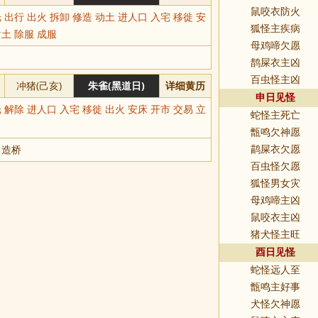
鼠咬衣防火
 出行 出火 拆卸 修造 动土 进人口 入宅 移徙 安
狐怪主疾病
谢土 除服 成服
母鸡啼欠愿
鹊屎衣主凶
百虫怪主凶
冲猪(己亥)
朱雀(黑道日)
详细黄历
申日见怪
 解除 进人口 入宅 移徙 出火 安床 开市 交易 立
蛇怪主死亡
甑鸣欠神愿
 造桥
鹋屎衣欠愿
百虫怪欠愿
狐怪男女灾
母鸡啼主凶
鼠咬衣主凶
猪犬怪主旺
酉日见怪
蛇怪远人至
甑鸣主好事
犬怪欠神愿