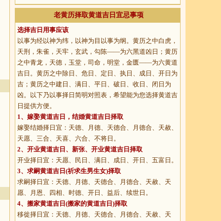
老黄历择取黄道吉日宜忌事项
选择吉日用事应该
以事为经以神为纬，以神为目以事为纲。黄历之中白虎，
天刑，朱雀，天牢，玄武，勾陈——为六黑道凶日；黄历
之中青龙，天德，玉堂，司命，明堂，金匮——为六黄道
吉日。黄历之中除日、危日、定日、执日、成日、开日为
吉；黄历之中建日、满日、平日、破日、收日、闭日为
凶。以下乃以事择日简明对照表，希望能为您选择黄道吉
日提供方便。
1、
嫁娶黄道吉日
，结婚黄道吉日择取
嫁娶结婚择日宜：天德、月德、天德合、月德合、天赦、
天愿、三合、天喜、六合、不将日。
2、
开业黄道吉日
、新张、开业黄道吉日择取
开业择日宜：天愿、民日、满日、成日、开日、五富日。
3、
求嗣黄道吉日
(祈求生男生女)择取
求嗣择日宜：天德、月德、天德合、月德合、天赦、天
愿、月恩、四相、时德、开日、益后、续世日。
4、
搬家黄道吉日
(搬家的黄道吉日)择取
移徙择日宜：天德、月德、天德合、月德合、天赦、天