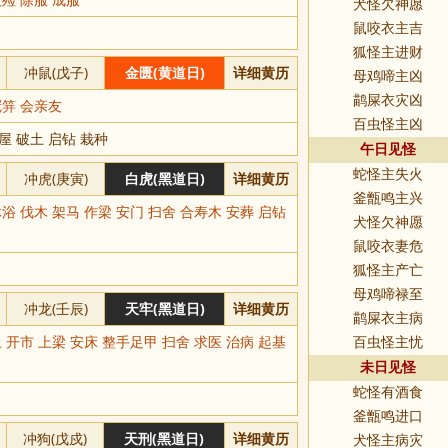
犬怪欠神愿
鼠咬衣主吉
狐怪主进财
冲鼠(戊子)
金匮(黄道日)
详细黄历
母鸡啼主凶
鹋屎衣灾凶
冠笄 会亲友
百虫怪主凶
屋 破土 启钻 栽种
午日见怪
蛇怪主失火
冲虎(庚寅)
白虎(黑道日)
详细黄历
釜甑鸣主兴
浴 伐木 架马 作梁 安门 扫舍 合寿木 安葬 启钻
犬怪欠神愿
鼠咬衣妻危
狐怪主产亡
母鸡啼禄至
冲龙(壬辰)
天牢(黑道日)
详细黄历
鹋屎衣主病
 开市 上梁 安床 整手足甲 扫舍 求医 治病 起基
百虫怪主忧
未日见怪
蛇怪有酒食
釜甑鸣进口
冲狗(戊戍)
天刑(黑道日)
详细黄历
犬怪主病灾