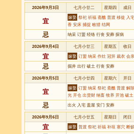
2026年9月3日
七月小廿二
星期四
成日
嫁娶
祭祀 祈福 斋醮 普渡 移徙 入宅
宜
香 安床 捕捉 畋猎 结网
忌
纳采 订盟 经络 行丧 安葬 探病
2026年9月4日
七月小廿三
星期五
收日
宜
嫁娶
订盟 纳采 作灶 冠笄 裁衣 会亲
忌
掘井 出行 破土 行丧 安葬
2026年9月5日
七月小廿四
星期六
开日
嫁娶
订盟 纳采 祭祀 斋醮 普渡 解除
宜
光 开仓 出货财 纳畜 牧养 开池 破土
忌
出火 入宅 盖屋 安门 安葬
2026年9月6日
七月小廿五
星期日
闭日
宜
嫁娶
普渡 祭祀 祈福 补垣 塞穴 断蚁