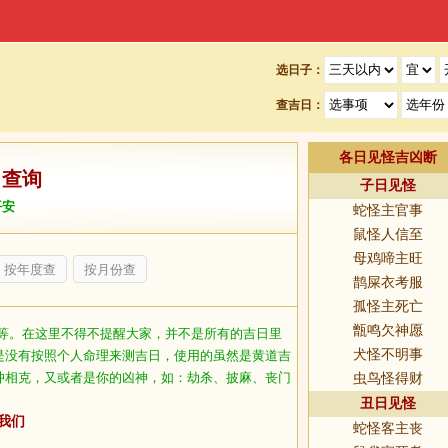
选日子：
查吉日：
各日见怪吉凶断
日查询
子日见怪
平安
蛇怪主官事
鼠怪人信至
母鸡啼主旺
按年度查
按月份查
鹊屎衣考服
孤怪主死亡
甑鸣欠神愿
等。在这里不得不提醒大家，并不是所有的吉日里
犬怪不明事
是没有按照个人命理来测吉日，使用的虽然是黄道吉
冲相克，又或者是你的凶神，如：劫杀、披麻、丧门
虫鸟怪得财
丑日见怪
我们
蛇怪客主丧