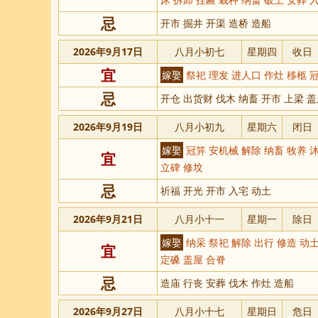
忌
开市 掘井 开渠 造桥 造船
2026年9月17日
八月小初七
星期四
收日
宜
嫁娶
祭祀 理发 进人口 作灶 移柩 
忌
开仓 出货财 伐木 纳畜 开市 上梁 盖
2026年9月19日
八月小初九
星期六
闭日
嫁娶
冠笄 安机械 解除 纳畜 牧养 沐
宜
立碑 修坟
忌
祈福 开光 开市 入宅 动土
2026年9月21日
八月小十一
星期一
除日
嫁娶
纳采 祭祀 解除 出行 修造 动土
宜
定磉 盖屋 合脊
忌
造庙 行丧 安葬 伐木 作灶 造船
2026年9月27日
八月小十七
星期日
危日