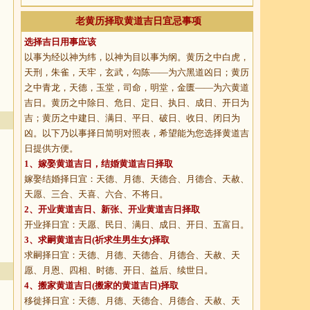
老黄历择取黄道吉日宜忌事项
选择吉日用事应该
以事为经以神为纬，以神为目以事为纲。黄历之中白虎，
天刑，朱雀，天牢，玄武，勾陈——为六黑道凶日；黄历
之中青龙，天德，玉堂，司命，明堂，金匮——为六黄道
吉日。黄历之中除日、危日、定日、执日、成日、开日为
吉；黄历之中建日、满日、平日、破日、收日、闭日为
凶。以下乃以事择日简明对照表，希望能为您选择黄道吉
日提供方便。
1、
嫁娶黄道吉日
，结婚黄道吉日择取
嫁娶结婚择日宜：天德、月德、天德合、月德合、天赦、
天愿、三合、天喜、六合、不将日。
2、
开业黄道吉日
、新张、开业黄道吉日择取
开业择日宜：天愿、民日、满日、成日、开日、五富日。
3、
求嗣黄道吉日
(祈求生男生女)择取
求嗣择日宜：天德、月德、天德合、月德合、天赦、天
愿、月恩、四相、时德、开日、益后、续世日。
4、
搬家黄道吉日
(搬家的黄道吉日)择取
移徙择日宜：天德、月德、天德合、月德合、天赦、天