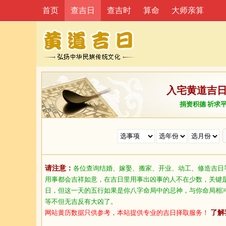
首页
查吉日
查吉时
算命
大师亲算
入宅黄道吉
捐资积德 祈求
请注意：
各位查询结婚、嫁娶、搬家、开业、动工、修造吉日
用事都会吉祥如意，在吉日里用事出凶事的人不在少数，关键
日，但这一天的五行如果是你八字命局中的忌神，与你命局相
等不但无吉反有大凶了。
网站黄历数据只供参考，本站提供专业的吉日择取服务！
了解