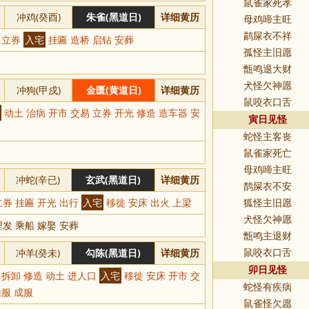
鼠雀家死孝
冲鸡(癸酉)
朱雀(黑道日)
详细黄历
母鸡啼主旺
鹋屎衣不祥
市 立券
入宅
挂匾 造桥 启钻 安葬
孤怪主旧愿
甑鸣退大财
犬怪欠神愿
冲狗(甲戍)
金匮(黄道日)
详细黄历
鼠咬衣口舌
动土 治病 开市 交易 立券 开光 修造 造车器 安
寅日见怪
蛇怪主客丧
鼠雀家死亡
母鸡啼主旺
冲蛇(辛已)
玄武(黑道日)
详细黄历
鹊屎衣不安
立券 挂匾 开光 出行
入宅
移徙 安床 出火 上梁
狐怪主旧愿
犬怪欠神愿
发 乘船 嫁娶 安葬
甑鸣主退财
冲羊(癸未)
勾陈(黑道日)
详细黄历
鼠咬衣口舌
卯日见怪
 拆卸 修造 动土 进人口
入宅
移徙 安床 开市 交
蛇怪有疾病
除服 成服
鼠雀怪欠愿