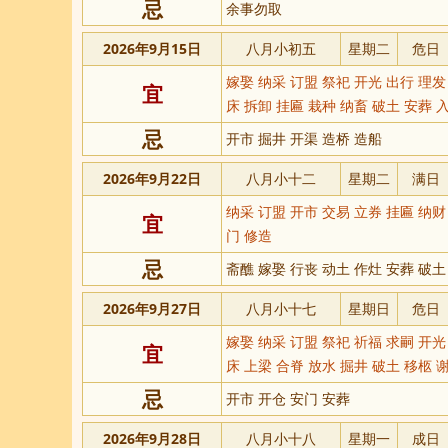
忌
余事勿取
2026年9月15日
八月小初五
星期二
危日
嫁娶 纳采 订盟 祭祀 开光 出行 理发
宜
床 拆卸 挂匾 栽种 纳畜 破土 安葬 
忌
开市 掘井 开渠 造桥 造船
2026年9月22日
八月小十二
星期二
满日
纳采 订盟 开市 交易 立券 挂匾 纳
宜
门 修造
忌
斋醮 嫁娶 行丧 动土 作灶 安葬 破土
2026年9月27日
八月小十七
星期日
危日
嫁娶 纳采 订盟 祭祀 祈福 求嗣 开光
宜
床 上梁 合脊 放水 掘井 破土 移柩 
忌
开市 开仓 安门 安葬
2026年9月28日
八月小十八
星期一
成日