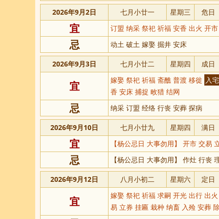
2026年9月2日
七月小廿一
星期三
危日
宜
订盟 纳采 祭祀 祈福 安香 出火 开
忌
动土 破土 嫁娶 掘井 安床
2026年9月3日
七月小廿二
星期四
成日
嫁娶 祭祀 祈福 斋醮 普渡 移徙
入宅
宜
香 安床 捕捉 畋猎 结网
忌
纳采 订盟 经络 行丧 安葬 探病
2026年9月10日
七月小廿九
星期四
满日
宜
【杨公忌日 大事勿用】 开市 交易 
忌
【杨公忌日 大事勿用】 作灶 行丧 理
2026年9月12日
八月小初二
星期六
定日
嫁娶 祭祀 祈福 求嗣 开光 出行 出火
宜
易 立券 挂匾 栽种 纳畜 入殓 安葬 