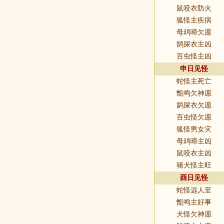
鼠咬衣防火
狐怪主疾病
母鸡啼欠愿
鹊屎衣主凶
百虫怪主凶
申日见怪
蛇怪主死亡
甑鸣欠神愿
鹋屎衣欠愿
百虫怪欠愿
狐怪男女灾
母鸡啼主凶
鼠咬衣主凶
猪犬怪主旺
酉日见怪
蛇怪远人至
甑鸣主好事
犬怪欠神愿