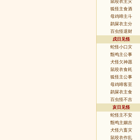
鼠咬衣主灾
狐怪主食酒
母鸡啼主斗
鹋屎衣主分
百虫怪退财
戌日见怪
蛇怪小口灾
甑鸣主公事
犬怪欠神愿
鼠咬衣食耗
狐怪主公事
母鸡啼客至
鹋屎衣主食
百虫怪不吉
亥日见怪
蛇怪主不安
甑鸣主姻吉
犬怪六畜灾
鼠咬衣作乱