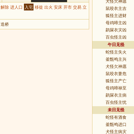
犬怪欠神愿
光 解除 进人口
入宅
移徙 出火 安床 开市 交易 立
鼠咬衣主吉
狐怪主进财
母鸡啼主凶
 造桥
鹋屎衣灾凶
百虫怪主凶
午日见怪
蛇怪主失火
釜甑鸣主兴
犬怪欠神愿
鼠咬衣妻危
狐怪主产亡
母鸡啼禄至
鹋屎衣主病
百虫怪主忧
未日见怪
蛇怪有酒食
釜甑鸣进口
犬怪主病灾