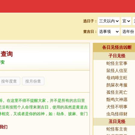
选日子：
查吉日：
各日见怪吉凶断
日查询
子日见怪
平安
蛇怪主官事
鼠怪人信至
母鸡啼主旺
按年度查
按月份查
鹊屎衣考服
孤怪主死亡
甑鸣欠神愿
等。在这里不得不提醒大家，并不是所有的吉日里
犬怪不明事
是没有按照个人命理来测吉日，使用的虽然是黄道吉
冲相克，又或者是你的凶神，如：劫杀、披麻、丧门
虫鸟怪得财
丑日见怪
我们
蛇怪客主丧