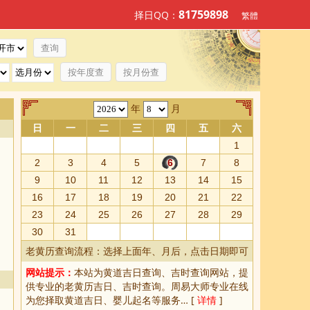
81759898
择日QQ：
繁體
按年度查
按月份查
年
月
日
一
二
三
四
五
六
1
2
3
4
5
6
7
8
9
10
11
12
13
14
15
16
17
18
19
20
21
22
23
24
25
26
27
28
29
30
31
老黄历查询流程：选择上面年、月后，点击日期即可
网站提示：
本站为
黄道吉日查询
、
吉时查询
网站，提
供专业的
老黄历吉日、吉时查询
。周易大师专业在线
为您择取
黄道吉日
、婴儿起名等服务… [
详情
]