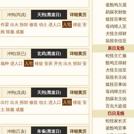
釜甑鸣欠愿
鹋屎衣财散
冲狗(丙戍)
天刑(黑道日)
详细黄历
狐怪百事忧
 作梁 出火 拆卸 修造 动土 进人口
入宅
移徙 安
母鸡啼人至
入殓 除服 成服
犬怪主得财
鼠咬衣信至
辰日见怪
冲蛇(癸已)
玄武(黑道日)
详细黄历
蛇怪主亡服
财 栽种 进人口
入宅
移徙 安床 开光 出火 拆卸 安
甑鸣主得财
犬怪主信至
鼠咬衣主凶
狐怪百事凶
冲狗(戊戍)
天刑(黑道日)
详细黄历
母鸡啼主旺
鹊屎衣主凶
 出行 出火 拆卸 修造 动土 进人口
入宅
移徙 安
百虫大盗侵
谢土 除服 成服
巳日见怪
蛇怪家长灾
釜甑鸣官事
冲猪(己亥)
朱雀(黑道日)
详细黄历