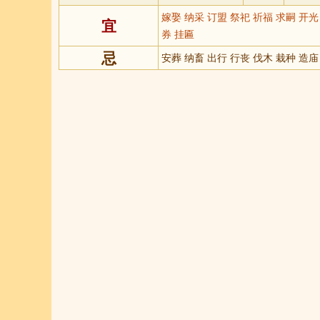
嫁娶 纳采 订盟 祭祀 祈福 求嗣 开
宜
券 挂匾
忌
安葬 纳畜 出行 行丧 伐木 栽种 造庙