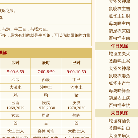
犬怪欠神愿
鼠咬衣主吉
败诉之果。
狐怪主进财
物。
母鸡啼主凶
，与鸡、牛三合，与猴六合。
鹋屎衣灾凶
不多，最为有利的就是生肖兔，可以借助属兔的力量
百虫怪主凶
午日见怪
详解
蛇怪主失火
釜甑鸣主兴
卯时
辰时
巳时
犬怪欠神愿
5:00-6:59
7:00-8:59
9:00-10:59
鼠咬衣妻危
乙卯
丙辰
丁巳
狐怪主产亡
大溪水
沙中土
沙中土
母鸡啼禄至
鸡
狗
猪
鹋屎衣主病
己酉
庚戌
庚戌
百虫怪主忧
1969,2029
1970,2030
1970,2030
未日见怪
玄武
司命
勾陈
蛇怪有酒食
凶
吉
凶
釜甑鸣进口
长生 贵人
喜神 司命
天赦 贵人
犬怪主病灾