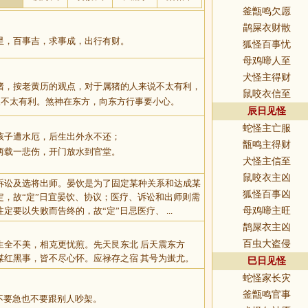
釜甑鸣欠愿
鹋屎衣财散
星，百事吉，求事成，出行有财。
狐怪百事忧
母鸡啼人至
犬怪主得财
猪，按老黄历的观点，对于属猪的人来说不太有利，
鼠咬衣信至
人不太有利。煞神在东方，向东方行事要小心。
辰日见怪
蛇怪主亡服
孩子遭水厄，后生出外永不还；
甑鸣主得财
两载一悲伤，开门放水到官堂。
犬怪主信至
鼠咬衣主凶
诉讼及选将出师。晏饮是为了固定某种关系和达成某
狐怪百事凶
定，故“定”日宜晏饮、协议；医疗、诉讼和出师则需
要以失败而告终的，故“定”日忌医疗、 ...
母鸡啼主旺
鹊屎衣主凶
百虫大盗侵
生全不美，相克更忧煎。先天艮东北 后天震东方
谋红黑事，皆不尽心怀。应禄存之宿 其号为蚩尤。
巳日见怪
蛇怪家长灾
釜甑鸣官事
不要急也不要跟别人吵架。