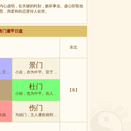
内心虚弱，在关键的时刻，败坏事业。虚心听取他
思，用柔和的态度待人处世。
排奇门遁甲日盘
东北
景门
 ...
小吉，亦为中平。宜于 ...
杜门
【东】
小凶，也为中平。在人 ...
伤门
 ...
为凶门，主人遭疾病刑 ...