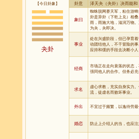
【今日卦象】
卦意
泽天夬（夬卦）决而能和
蜘蛛脱网赛天军，粘住游蜂
卦是异卦（下乾上兑）相叠
象曰
雨，雨施大地，滋润万物。
为夬，夬即决。
处在兴盛阶段，但已孕育着
事业
动团结他人，不干冒险的事
夬卦
应持和缓的手段去决断小人
市场正在走向衰落的状态，
经商
强同他人的合作。但务必充
虚心求教，充实自身实力。
求名
流，徒虚名而败坏事业。
外出
不宜过于频繁，以逸待劳最
婚恋
防止上介绍人的当，也应注