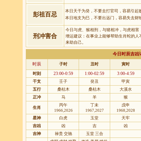
本日天干为癸，不要去打官司，容易引起
彭祖百忌
本日地支为巳，不要出远门，容易失去财
今日与虎、猴相刑，与猪相冲，与虎相害
刑冲害合
增运建议：在事业上能够帮助生肖蛇的人
来助自己。
今日时辰吉凶
时辰
子时
丑时
寅时
时刻
23:00-0:59
1:00-02:59
3:00-4:59
干支
壬子
癸丑
甲寅
五行
桑枯木
桑枯木
大溪水
正冲
马
羊
猴
丙午
丁未
戊申
生肖
1966,2026
1967,2027
1968,2028
星神
白虎
玉堂
天牢
吉凶
凶
吉
凶
吉神
禄贵 交驰
玉堂 三合