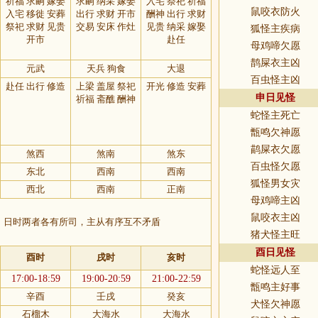
祈福 求嗣 嫁娶
求嗣 纳采 嫁娶
入宅 祭祀 祈福
鼠咬衣防火
入宅 移徙 安葬
出行 求财 开市
酬神 出行 求财
祭祀 求财 见贵
交易 安床 作灶
见贵 纳采 嫁娶
狐怪主疾病
开市
赴任
母鸡啼欠愿
鹊屎衣主凶
元武
天兵 狗食
大退
百虫怪主凶
赴任 出行 修造
上梁 盖屋 祭祀
开光 修造 安葬
申日见怪
祈福 斋醮 酬神
蛇怪主死亡
甑鸣欠神愿
鹋屎衣欠愿
煞西
煞南
煞东
百虫怪欠愿
东北
西南
西南
狐怪男女灾
西北
西南
正南
母鸡啼主凶
鼠咬衣主凶
，日时两者各有所司，主从有序互不矛盾
猪犬怪主旺
酉日见怪
酉时
戌时
亥时
蛇怪远人至
17:00-18:59
19:00-20:59
21:00-22:59
甑鸣主好事
辛酉
壬戌
癸亥
犬怪欠神愿
石榴木
大海水
大海水