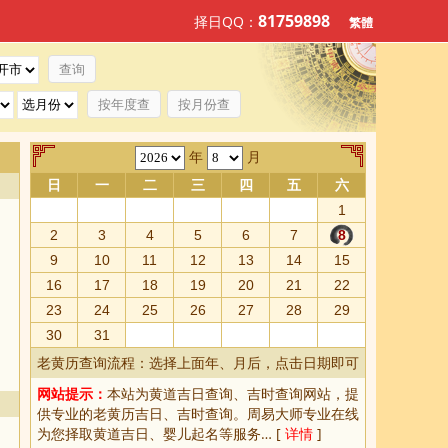
81759898
择日QQ：
繁體
按年度查
按月份查
年
月
日
一
二
三
四
五
六
1
2
3
4
5
6
7
8
9
10
11
12
13
14
15
16
17
18
19
20
21
22
23
24
25
26
27
28
29
30
31
老黄历查询流程：选择上面年、月后，点击日期即可
网站提示：
本站为
黄道吉日查询
、
吉时查询
网站，提
供专业的
老黄历吉日、吉时查询
。周易大师专业在线
为您择取
黄道吉日
、婴儿起名等服务… [
详情
]