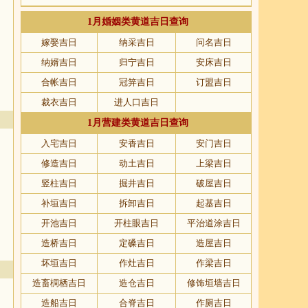
1月婚姻类黄道吉日查询
嫁娶吉日
纳采吉日
问名吉日
纳婿吉日
归宁吉日
安床吉日
合帐吉日
冠笄吉日
订盟吉日
裁衣吉日
进人口吉日
1月营建类黄道吉日查询
入宅吉日
安香吉日
安门吉日
修造吉日
动土吉日
上梁吉日
竖柱吉日
掘井吉日
破屋吉日
补垣吉日
拆卸吉日
起基吉日
开池吉日
开柱眼吉日
平治道涂吉日
造桥吉日
定磉吉日
造屋吉日
坏垣吉日
作灶吉日
作梁吉日
造畜椆栖吉日
造仓吉日
修饰垣墙吉日
造船吉日
合脊吉日
作厕吉日