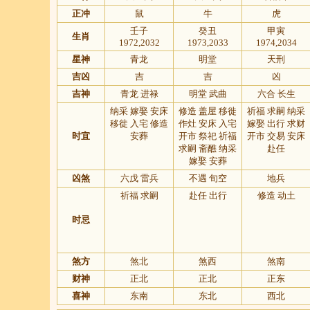
正冲
鼠
牛
虎
壬子
癸丑
甲寅
生肖
1972,2032
1973,2033
1974,2034
星神
青龙
明堂
天刑
吉凶
吉
吉
凶
吉神
青龙 进禄
明堂 武曲
六合 长生
纳采 嫁娶 安床
修造 盖屋 移徙
祈福 求嗣 纳采
移徙 入宅 修造
作灶 安床 入宅
嫁娶 出行 求财
时宜
安葬
开市 祭祀 祈福
开市 交易 安床
求嗣 斋醮 纳采
赴任
嫁娶 安葬
凶煞
六戊 雷兵
不遇 旬空
地兵
祈福 求嗣
赴任 出行
修造 动土
时忌
煞方
煞北
煞西
煞南
财神
正北
正北
正东
喜神
东南
东北
西北