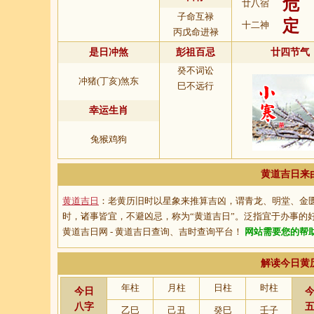
危
廿八宿
子命互禄
定
十二神
丙戊命进禄
是日冲煞
彭祖百忌
廿四节气
癸不词讼
冲猪(丁亥)煞东
巳不远行
幸运生肖
兔猴鸡狗
黄道吉日来
黄道吉日
：老黄历旧时以星象来推算吉凶，谓青龙、明堂、金
时，诸事皆宜，不避凶忌，称为“
黄道吉日
”。泛指宜于办事的
黄道吉日网 - 黄道吉日查询、吉时查询平台！
网站需要您的帮
解读今日黄
年柱
月柱
日柱
时柱
今日
八字
乙巳
己丑
癸巳
壬子