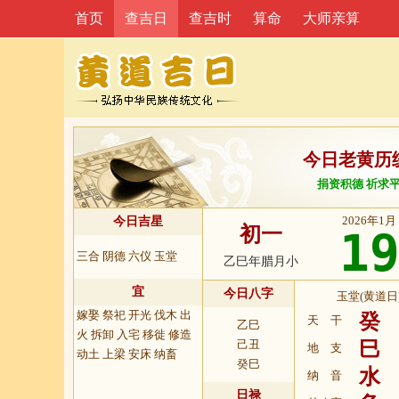
首页
查吉日
查吉时
算命
大师亲算
今日老黄历
捐资积德 祈求
2026年1月
今日吉星
初一
1
三合 阴德 六仪 玉堂
乙巳年腊月小
宜
今日八字
玉堂(黄道日
嫁娶 祭祀 开光 伐木 出
癸
天 干
乙巳
火 拆卸 入宅 移徙 修造
己丑
巳
地 支
动土 上梁 安床 纳畜
癸巳
水
纳 音
日禄