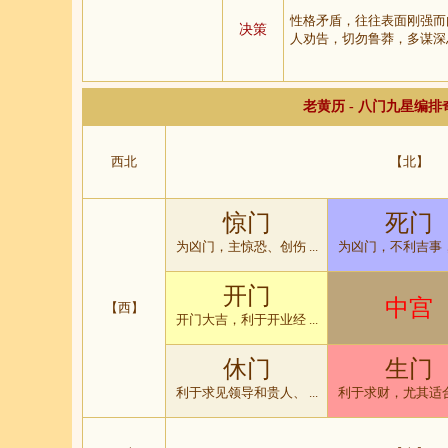
性格矛盾，往往表面刚强而
决策
人劝告，切勿鲁莽，多谋深
老黄历 - 八门九星编
西北
【北】
惊门
死门
为凶门，主惊恐、创伤 ...
为凶门，不利吉事，只
开门
中宫
【西】
开门大吉，利于开业经 ...
休门
生门
利于求见领导和贵人、 ...
利于求财，尤其适合搞