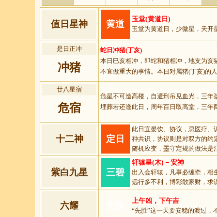
玉堂(黄道日)
值日星神
黄道
玉堂为黄道日，少微星，天开
是日正冲
蛇日冲猪(丁亥)
本日巳亥相冲，即蛇和猪相冲，地支为亥
冲猪
不宜做重大的事情。本日对属猪(丁亥)的
廿八星宿
危星不可造高楼，自遭刑吊见血光，三年
危宿
埋葬若还逢此日，周年百日取高堂，三年
此日宜晏饮、协议，忌医疗、
十二神
定日
种共识，协议则是对双方的约
随机应变，墨守定规的做法是注定
轩辕星(木)－安神
紫白九星
三碧
出入会轩辕，凡事必缠牵，相
远行多不利，博彩散家财，求
上午凶，下午吉
六耀
先负
“先胜”这一天要安稳的渡过，