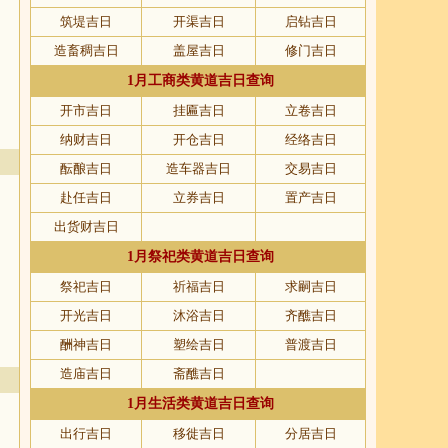
筑堤吉日
开渠吉日
启钻吉日
造畜稠吉日
盖屋吉日
修门吉日
1月工商类黄道吉日查询
开市吉日
挂匾吉日
立卷吉日
纳财吉日
开仓吉日
经络吉日
酝酿吉日
造车器吉日
交易吉日
赴任吉日
立券吉日
置产吉日
出货财吉日
1月祭祀类黄道吉日查询
祭祀吉日
祈福吉日
求嗣吉日
开光吉日
沐浴吉日
齐醮吉日
酬神吉日
塑绘吉日
普渡吉日
造庙吉日
斋醮吉日
1月生活类黄道吉日查询
出行吉日
移徙吉日
分居吉日