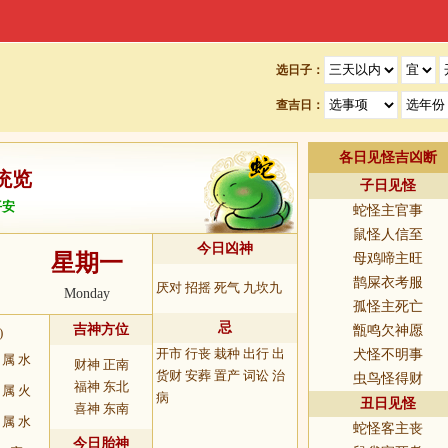
选日子：
查吉日：
各日见怪吉凶断
统览
子日见怪
平安
蛇怪主官事
鼠怪人信至
今日凶神
星期一
母鸡啼主旺
9
鹊屎衣考服
厌对 招摇 死气 九坎九
Monday
孤怪主死亡
忌
吉神方位
甑鸣欠神愿
)
开市 行丧 栽种 出行 出
犬怪不明事
属 水
财神 正南
货财 安葬 置产 词讼 治
虫鸟怪得财
福神 东北
属 火
病
丑日见怪
喜神 东南
属 水
蛇怪客主丧
今日胎神