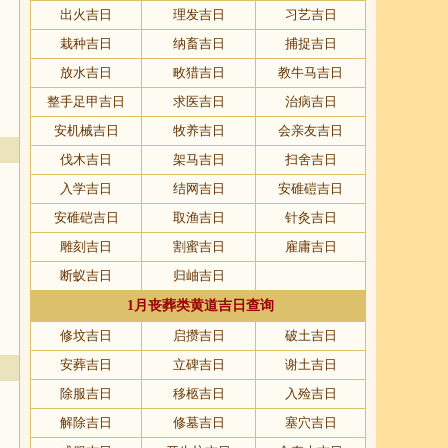
出火吉日
理发吉日
习艺吉日
栽种吉日
纳畜吉日
捕捉吉日
放水吉日
畋猎吉日
教牛马吉日
整手足甲吉日
求医吉日
治病吉日
安机械吉日
牧养吉日
会亲友吉日
伐木吉日
架马吉日
扫舍吉日
入学吉日
结网吉日
安碓磑吉日
安碓硙吉日
取渔吉日
针灸吉日
雕刻吉日
割蜜吉日
雇庸吉日
断蚁吉日
归岫吉日
1月丧葬类黄道吉日查询
修坟吉日
启攒吉日
破土吉日
安葬吉日
立碑吉日
谢土吉日
除服吉日
移柩吉日
入殓吉日
解除吉日
修墓吉日
塞穴吉日