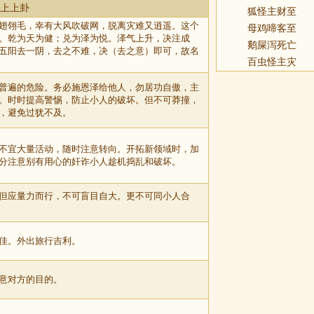
 上上卦
狐怪主财至
翅翎毛，幸有大风吹破网，脱离灾难又逍遥。这个
母鸡啼客至
。乾为天为健；兑为泽为悦。泽气上升，决注成
鹅屎泻死亡
五阳去一阴，去之不难，决（去之意）即可，故名
百虫怪主灾
普遍的危险。务必施恩泽给他人，勿居功自傲，主
。时时提高警惕，防止小人的破坏。但不可莽撞，
，避免过犹不及。
不宜大量活动，随时注意转向。开拓新领域时，加
分注意别有用心的奸诈小人趁机捣乱和破坏。
但应量力而行，不可盲目自大。更不可同小人合
佳。外出旅行吉利。
意对方的目的。