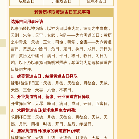
成服吉日
开生坟吉日
合寿木吉日
老黄历择取黄道吉日宜忌事项
选择吉日用事应该
以事为经以神为纬，以神为目以事为纲。黄历之中白虎，
天刑，朱雀，天牢，玄武，勾陈——为六黑道凶日；黄历
之中青龙，天德，玉堂，司命，明堂，金匮——为六黄道
吉日。黄历之中除日、危日、定日、执日、成日、开日为
吉；黄历之中建日、满日、平日、破日、收日、闭日为
凶。以下乃以事择日简明对照表，希望能为您选择黄道吉
日提供方便。
1、
嫁娶黄道吉日
，结婚黄道吉日择取
嫁娶结婚择日宜：天德、月德、天德合、月德合、天赦、
天愿、三合、天喜、六合、不将日。
2、
开业黄道吉日
、新张、开业黄道吉日择取
开业择日宜：天愿、民日、满日、成日、开日、五富日。
3、
求嗣黄道吉日
(祈求生男生女)择取
求嗣择日宜：天德、月德、天德合、月德合、天赦、天
愿、月恩、四相、时德、开日、益后、续世日。
4、
搬家黄道吉日
(搬家的黄道吉日)择取
移徙择日宜：天德、月德、天德合、月德合、天赦、天