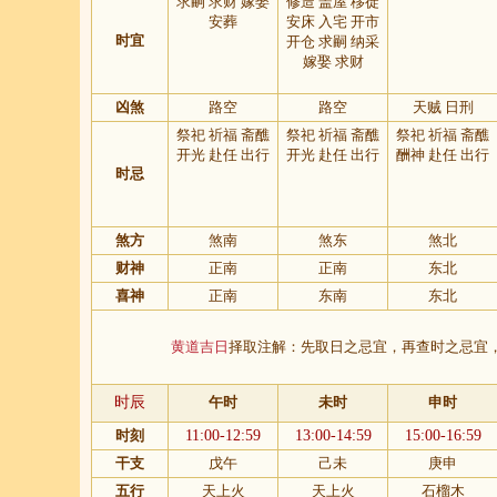
求嗣 求财 嫁娶
修造 盖屋 移徙
安葬
安床 入宅 开市
时宜
开仓 求嗣 纳采
嫁娶 求财
凶煞
路空
路空
天贼 日刑
祭祀 祈福 斋醮
祭祀 祈福 斋醮
祭祀 祈福 斋醮
开光 赴任 出行
开光 赴任 出行
酬神 赴任 出行
时忌
煞方
煞南
煞东
煞北
财神
正南
正南
东北
喜神
正南
东南
东北
黄道吉日
择取注解：先取日之忌宜，再查时之忌宜
时辰
午时
未时
申时
时刻
11:00-12:59
13:00-14:59
15:00-16:59
干支
戊午
己未
庚申
五行
天上火
天上火
石榴木