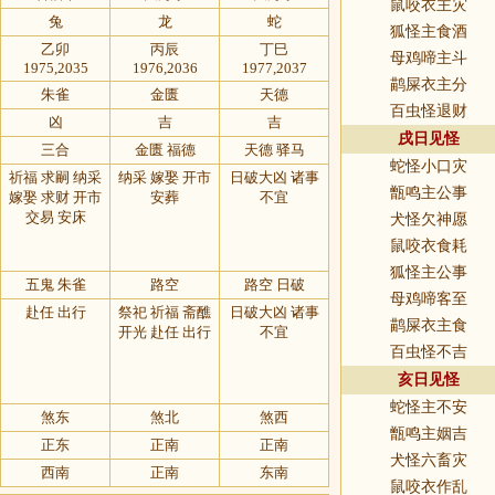
鼠咬衣主灾
兔
龙
蛇
狐怪主食酒
乙卯
丙辰
丁巳
母鸡啼主斗
1975,2035
1976,2036
1977,2037
鹋屎衣主分
朱雀
金匮
天德
百虫怪退财
凶
吉
吉
戌日见怪
三合
金匮 福德
天德 驿马
蛇怪小口灾
祈福 求嗣 纳采
纳采 嫁娶 开市
日破大凶 诸事
甑鸣主公事
嫁娶 求财 开市
安葬
不宜
交易 安床
犬怪欠神愿
鼠咬衣食耗
狐怪主公事
五鬼 朱雀
路空
路空 日破
母鸡啼客至
赴任 出行
祭祀 祈福 斋醮
日破大凶 诸事
鹋屎衣主食
开光 赴任 出行
不宜
百虫怪不吉
亥日见怪
蛇怪主不安
煞东
煞北
煞西
甑鸣主姻吉
正东
正南
正南
犬怪六畜灾
西南
正南
东南
鼠咬衣作乱