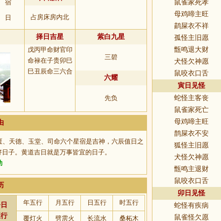
宿
鼠雀家死孝
母鸡啼主旺
占房床房内北
日
鹋屎衣不祥
择日吉星
紫白九星
孤怪主旧愿
戊丙甲命财官印
甑鸣退大财
三碧
命禄在子贵卯巳
犬怪欠神愿
巳丑辰命三六合
鼠咬衣口舌
六耀
寅日见怪
先负
蛇怪主客丧
鼠雀家死亡
母鸡啼主旺
由
鹊屎衣不安
匮、天德、玉堂、司命六个星宿是吉神，六辰值日之
狐怪主旧愿
好日子。黄道吉日就是万事皆宜的日子。
犬怪欠神愿
助
甑鸣主退财
鼠咬衣口舌
历
卯日见怪
年五行
月五行
日五行
时五行
今日
蛇怪有疾病
五行
鼠雀怪欠愿
覆灯火
劈雳火
长流水
桑柘木