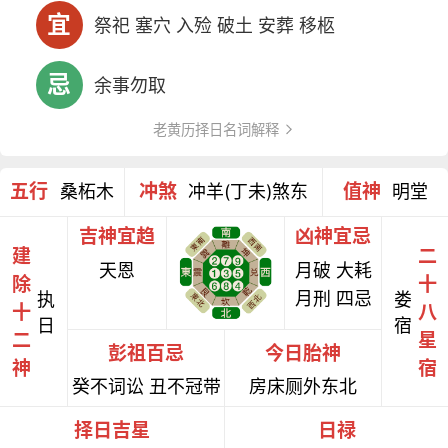
宜
祭祀 塞穴 入殓 破土 安葬 移柩
忌
余事勿取
老黄历择日名词解释
五行
冲煞
值神
桑柘木
冲羊(丁未)煞东
明堂
吉神宜趋
凶神宜忌
建
二
天恩
月破 大耗
除
十
月刑 四忌
执
娄
十
八
日
宿
二
星
彭祖百忌
今日胎神
神
宿
癸不词讼 丑不冠带
房床厕外东北
择日吉星
日禄