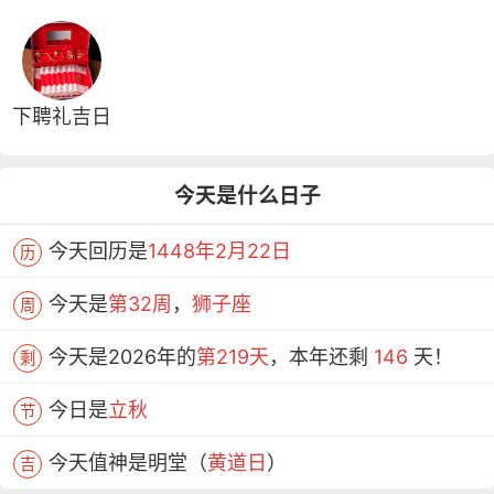
下聘礼吉日
今天是什么日子
今天回历是
1448年2月22日
历
今天是
第32周
，
狮子座
周
今天是2026年的
第219天
，本年还剩
146
天！
剩
今日是
立秋
节
今天值神是明堂（
黄道日
）
吉