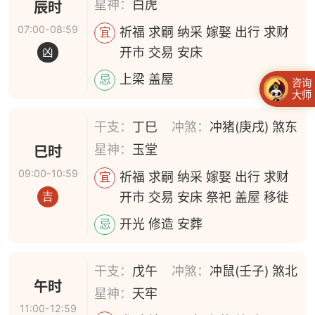
星神：
白虎
辰时
07:00-08:59
祈福 求嗣 纳采 嫁娶 出行 求财
宜
开市 交易 安床
凶
上梁 盖屋
忌
咨询
大师
干支：
丁巳
冲煞：
冲猪(庚戌) 煞东
星神：
玉堂
巳时
09:00-10:59
祈福 求嗣 纳采 嫁娶 出行 求财
宜
开市 交易 安床 祭祀 盖屋 移徙
吉
开光 修造 安葬
忌
干支：
戊午
冲煞：
冲鼠(壬子) 煞北
午时
星神：
天牢
11:00-12:59