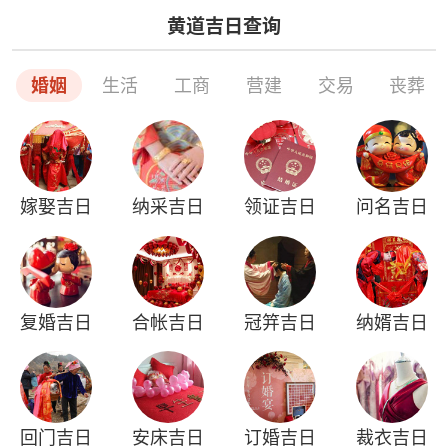
黄道吉日查询
婚姻
生活
工商
营建
交易
丧葬
嫁娶吉日
纳采吉日
领证吉日
问名吉日
复婚吉日
合帐吉日
冠笄吉日
纳婿吉日
回门吉日
安床吉日
订婚吉日
裁衣吉日