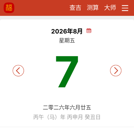
查吉
测算
大师
2026年8月
星期五
7
二零二六年六月廿五
丙午（马）年 丙申月 癸丑日