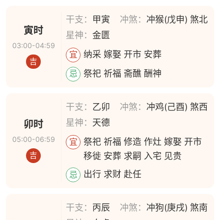
干支：
甲寅
冲煞：
冲猴(戊申) 煞北
寅时
星神：
金匮
03:00-04:59
纳采 嫁娶 开市 安葬
宜
吉
祭祀 祈福 斋醮 酬神
忌
干支：
乙卯
冲煞：
冲鸡(己酉) 煞西
星神：
天德
卯时
05:00-06:59
祭祀 祈福 修造 作灶 嫁娶 开市
宜
移徙 安葬 求嗣 入宅 见贵
吉
出行 求财 赴任
忌
干支：
丙辰
冲煞：
冲狗(庚戌) 煞南