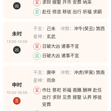
求财 嫁娶 开市 安葬 纳采
宜
凶
赴任 修造 移徙 出行 祈福 求嗣
忌
干支：
己未
冲煞：
冲牛(癸丑) 煞西
未时
星神：
玄武
13:00-14:59
日破大凶 诸事不宜
宜
凶
日破大凶 诸事不宜
忌
干支：
庚申
冲煞：
冲虎(甲寅) 煞南
星神：
司命
申时
作灶 祭祀 祈福 斋醮 酬神 赴任
宜
15:00-16:59
出行 求财 见贵 嫁娶 认养 移徙
吉
安葬