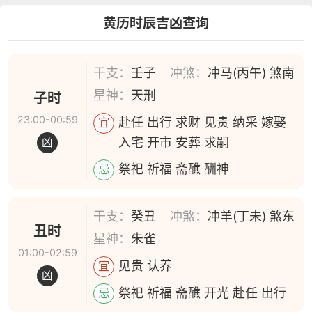
黄历时辰吉凶查询
干支：
壬子
冲煞：
冲马(丙午) 煞南
星神：
天刑
子时
23:00-00:59
赴任 出行 求财 见贵 纳采 嫁娶
宜
入宅 开市 安葬 求嗣
凶
祭祀 祈福 斋醮 酬神
忌
干支：
癸丑
冲煞：
冲羊(丁未) 煞东
丑时
星神：
朱雀
01:00-02:59
见贵 认养
宜
凶
祭祀 祈福 斋醮 开光 赴任 出行
忌