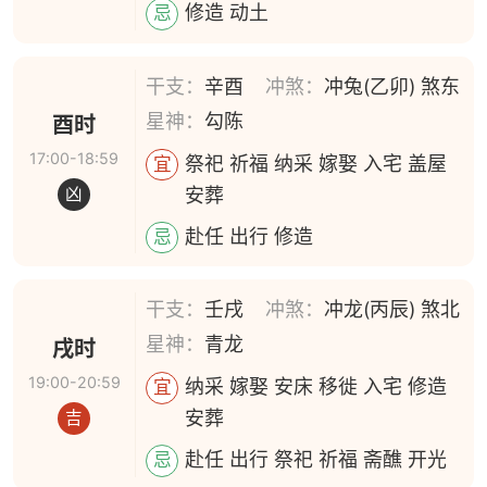
修造 动土
忌
干支：
辛酉
冲煞：
冲兔(乙卯) 煞东
星神：
勾陈
酉时
17:00-18:59
祭祀 祈福 纳采 嫁娶 入宅 盖屋
宜
安葬
凶
赴任 出行 修造
忌
干支：
壬戌
冲煞：
冲龙(丙辰) 煞北
星神：
青龙
戌时
19:00-20:59
纳采 嫁娶 安床 移徙 入宅 修造
宜
安葬
吉
赴任 出行 祭祀 祈福 斋醮 开光
忌