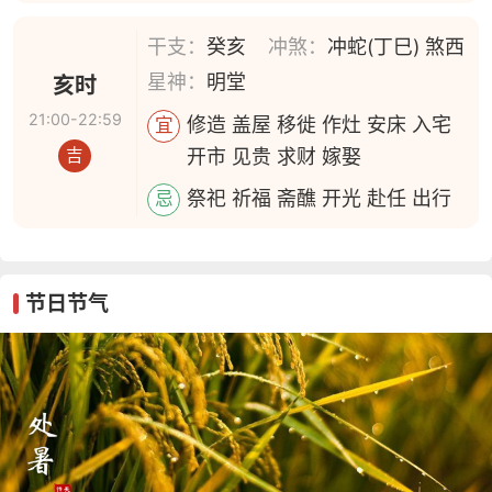
干支：
癸亥
冲煞：
冲蛇(丁巳) 煞西
星神：
明堂
亥时
21:00-22:59
修造 盖屋 移徙 作灶 安床 入宅
宜
开市 见贵 求财 嫁娶
吉
祭祀 祈福 斋醮 开光 赴任 出行
忌
节日节气