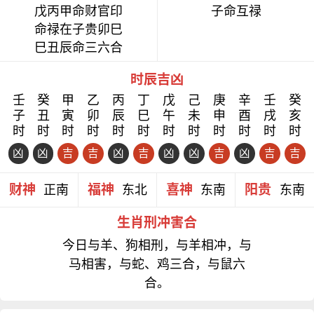
戊丙甲命财官印
子命互禄
命禄在子贵卯巳
巳丑辰命三六合
时辰吉凶
壬
癸
甲
乙
丙
丁
戊
己
庚
辛
壬
癸
子
丑
寅
卯
辰
巳
午
未
申
酉
戌
亥
时
时
时
时
时
时
时
时
时
时
时
时
凶
凶
吉
吉
凶
吉
凶
凶
吉
凶
吉
吉
财神
福神
喜神
阳贵
正南
东北
东南
东南
生肖刑冲害合
今日与羊、狗相刑，与羊相冲，与
马相害，与蛇、鸡三合，与鼠六
合。