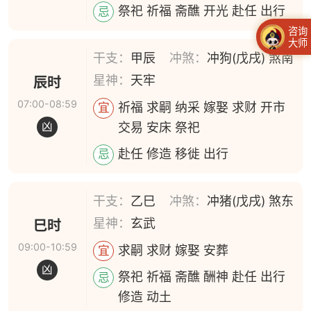
祭祀 祈福 斋醮 开光 赴任 出行
忌
咨询
大师
干支：
甲辰
冲煞：
冲狗(戊戌) 煞南
星神：
天牢
辰时
07:00-08:59
祈福 求嗣 纳采 嫁娶 求财 开市
宜
交易 安床 祭祀
凶
赴任 修造 移徙 出行
忌
干支：
乙巳
冲煞：
冲猪(戊戌) 煞东
星神：
玄武
巳时
09:00-10:59
求嗣 求财 嫁娶 安葬
宜
凶
祭祀 祈福 斋醮 酬神 赴任 出行
忌
修造 动土