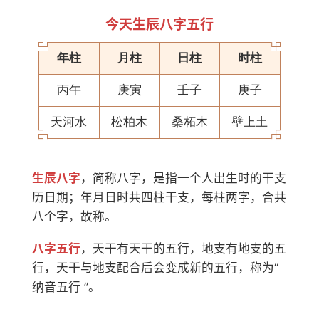
今天生辰八字五行
年柱
月柱
日柱
时柱
丙午
庚寅
壬子
庚子
天河水
松柏木
桑柘木
壁上土
生辰八字
，简称八字，是指一个人出生时的干支
历日期；年月日时共四柱干支，每柱两字，合共
八个字，故称。
八字五行
，天干有天干的五行，地支有地支的五
行，天干与地支配合后会变成新的五行，称为“
纳音五行 ”。