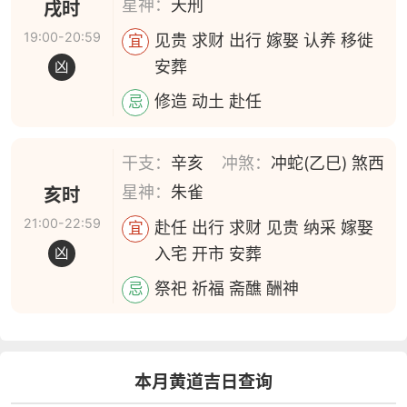
星神：
天刑
戌时
19:00-20:59
见贵 求财 出行 嫁娶 认养 移徙
宜
安葬
凶
修造 动土 赴任
忌
干支：
辛亥
冲煞：
冲蛇(乙巳) 煞西
星神：
朱雀
亥时
21:00-22:59
赴任 出行 求财 见贵 纳采 嫁娶
宜
入宅 开市 安葬
凶
祭祀 祈福 斋醮 酬神
忌
本月黄道吉日查询