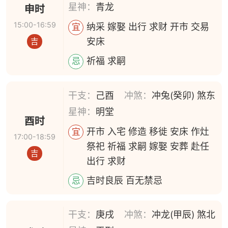
星神：
青龙
申时
15:00-16:59
纳采 嫁娶 出行 求财 开市 交易
宜
安床
吉
祈福 求嗣
忌
干支：
己酉
冲煞：
冲兔(癸卯) 煞东
星神：
明堂
酉时
开市 入宅 修造 移徙 安床 作灶
宜
17:00-18:59
祭祀 祈福 求嗣 嫁娶 安葬 赴任
吉
出行 求财
吉时良辰 百无禁忌
忌
干支：
庚戌
冲煞：
冲龙(甲辰) 煞北