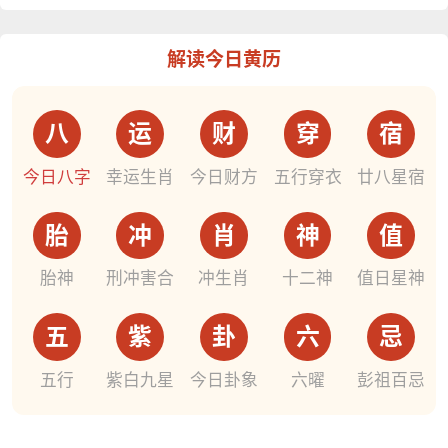
解读今日黄历
八
运
财
穿
宿
今日八字
幸运生肖
今日财方
五行穿衣
廿八星宿
胎
冲
肖
神
值
胎神
刑冲害合
冲生肖
十二神
值日星神
五
紫
卦
六
忌
五行
紫白九星
今日卦象
六曜
彭祖百忌