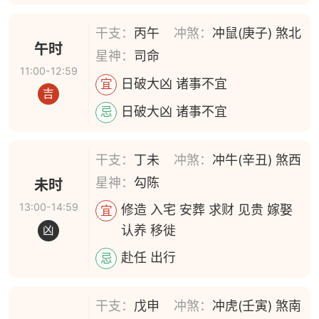
干支：
丙午
冲煞：
冲鼠(庚子) 煞北
午时
星神：
司命
11:00-12:59
日破大凶 诸事不宜
宜
吉
日破大凶 诸事不宜
忌
干支：
丁未
冲煞：
冲牛(辛丑) 煞西
星神：
勾陈
未时
13:00-14:59
修造 入宅 安葬 求财 见贵 嫁娶
宜
认养 移徙
凶
赴任 出行
忌
干支：
戊申
冲煞：
冲虎(壬寅) 煞南