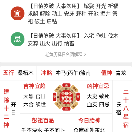
【日值岁破 大事勿用】 嫁娶 开光 祈福
宜
求嗣 解除 动土 安床 栽种 开池 掘井 祭
祀 破土 启钻
【日值岁破 大事勿用】 入宅 作灶 伐木
忌
安葬 出火 出行 纳畜
老黄历择日名词解释
五行
冲煞
值神
桑柘木
冲马(丙午)煞南
青龙
吉神宜趋
凶神宜忌
建
二
天恩 官日
天吏 致死
除
十
六合 续世
血支 四忌
开
氐
十
八
日
宿
二
星
彭祖百忌
今日胎神
神
宿
壬不泱水 子不问卜
仓库碓外东北