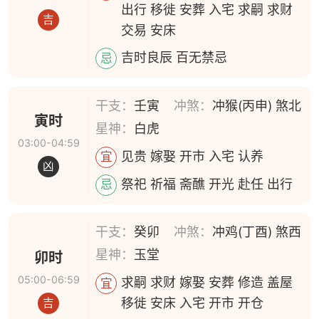
出行 移徙 安葬 入宅 求嗣 求财
吉
交易 安床
吉时良辰 百无禁忌
忌
干支：
壬寅
冲煞：
冲猴(丙申) 煞北
寅时
星神：
白虎
03:00-04:59
见贵 嫁娶 开市 入宅 认养
宜
凶
祭祀 祈福 斋醮 开光 赴任 出行
忌
干支：
癸卯
冲煞：
冲鸡(丁酉) 煞西
星神：
玉堂
卯时
05:00-06:59
求嗣 求财 嫁娶 安葬 修造 盖屋
宜
移徙 安床 入宅 开市 开仓
吉