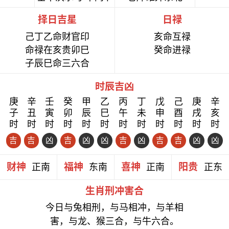
择日吉星
日禄
己丁乙命财官印
亥命互禄
命禄在亥贵卯巳
癸命进禄
子辰巳命三六合
时辰吉凶
庚
辛
壬
癸
甲
乙
丙
丁
戊
己
庚
辛
子
丑
寅
卯
辰
巳
午
未
申
酉
戌
亥
时
时
时
时
时
时
时
时
时
时
时
时
吉
吉
凶
吉
凶
凶
吉
凶
吉
吉
凶
凶
财神
福神
喜神
阳贵
正南
东南
正南
正东
生肖刑冲害合
今日与兔相刑，与马相冲，与羊相
害，与龙、猴三合，与牛六合。