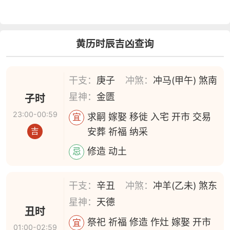
黄历时辰吉凶查询
干支：
庚子
冲煞：
冲马(甲午) 煞南
星神：
金匮
子时
23:00-00:59
求嗣 嫁娶 移徙 入宅 开市 交易
宜
安葬 祈福 纳采
吉
修造 动土
忌
干支：
辛丑
冲煞：
冲羊(乙未) 煞东
星神：
天德
丑时
祭祀 祈福 修造 作灶 嫁娶 开市
宜
01:00-02:59