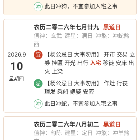
此日冲狗，不宜参加入宅之事
冲
农历二零二六年七月廿九
黑道日
值神：玄武
建星：满日
冲煞：冲蛇煞
西
2026.9
【杨公忌日 大事勿用】 开市 交易 立
宜
10
券 挂匾 开光 出行
入宅
移徙 安床 出
火 上梁
星期四
【杨公忌日 大事勿用】 作灶 行丧
忌
理发 乘船 嫁娶 安葬
此日冲蛇，不宜参加入宅之事
冲
农历二零二六年八月初二
黑道日
值神：勾陈
建星：定日
冲煞：冲羊煞