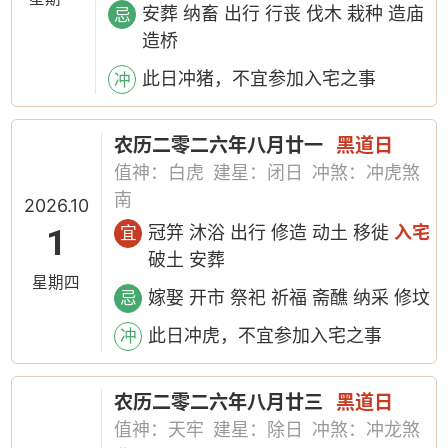
安葬 纳畜 出行 行丧 伐木 栽种 造庙
忌
造桥
此日冲猪，不宜参加入宅之事
冲
农历二零二六年八月廿一
黑道日
值神：白虎
建星：闭日
冲煞：冲虎煞
南
2026.10
1
冠笄 沐浴 出行 修造 动土 移徙
入宅
宜
破土 安葬
星期四
嫁娶 开市 祭祀 祈福 斋醮 纳采 修坟
忌
此日冲虎，不宜参加入宅之事
冲
农历二零二六年八月廿三
黑道日
值神：天牢
建星：除日
冲煞：冲龙煞