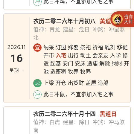
此日冲鸡，不宜参加入宅之事
冲
咨询
农历二零二六年十月初八
黄道日
大师
值神：青龙
建星：危日
冲煞：冲鼠煞
北
2026.11
纳采 订盟 嫁娶 祭祀 祈福 雕刻 移徙
宜
16
开市
入宅
出行 动土 会亲友 入学 修
造 起基 安门 安床 造庙 解除 纳财 开
星期一
池 造畜稠 牧养 牧养
上梁 开仓 出货财 盖屋 造船
忌
此日冲鼠，不宜参加入宅之事
冲
农历二零二六年十月十四
黑道日
值神：白虎
建星：除日
冲煞：冲马煞
南