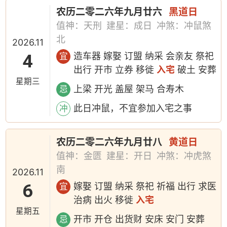
农历二零二六年九月廿六
黑道日
值神：天刑
建星：成日
冲煞：冲鼠煞
北
2026.11
4
造车器 嫁娶 订盟 纳采 会亲友 祭祀
宜
出行 开市 立券 移徙
入宅
破土 安葬
星期三
上梁 开光 盖屋 架马 合寿木
忌
此日冲鼠，不宜参加入宅之事
冲
农历二零二六年九月廿八
黄道日
值神：金匮
建星：开日
冲煞：冲虎煞
南
2026.11
6
嫁娶 订盟 纳采 祭祀 祈福 出行 求医
宜
治病 出火 移徙
入宅
星期五
开市 开仓 出货财 安床 安门 安葬
忌