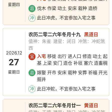
星期四
伐木 作梁 动土 安床 栽种 造桥
忌
此日冲虎，不宜参加入宅之事
冲
农历二零二六年冬月十九
黑道日
值神：朱雀
建星：闭日
冲煞：冲蛇煞
西
2026.12
入宅
移徙 出行 进人口 修造 动土 起
宜
27
基 上梁 安门 造仓 补垣 塞穴 造畜稠
星期日
嫁娶 开市 安床 栽种 安葬 祈福 开光
忌
掘井
此日冲蛇，不宜参加入宅之事
冲
农历二零二六年冬月廿一
黄道日