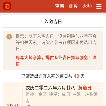
查吉
测算
大师
入宅吉日
提示：以下入宅吉日，没有剔除与八字不合
等相关因素，请综合参考各项因素再选用吉
日。
周易大师亲算，提供专业吉日择取服务！
详
情
48
已筛选出适宜入宅的吉日共
天
农历二零二六年六月廿八
黄道日
值神：金匮
建星：成日
冲煞：冲狗煞
南
2026.8