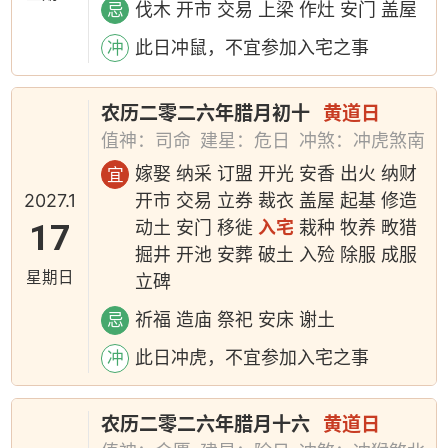
伐木 开市 交易 上梁 作灶 安门 盖屋
忌
此日冲鼠，不宜参加入宅之事
冲
农历二零二六年腊月初十
黄道日
值神：司命
建星：危日
冲煞：冲虎煞南
嫁娶 纳采 订盟 开光 安香 出火 纳财
宜
2027.1
开市 交易 立券 裁衣 盖屋 起基 修造
17
动土 安门 移徙
入宅
栽种 牧养 畋猎
掘井 开池 安葬 破土 入殓 除服 成服
星期日
立碑
祈福 造庙 祭祀 安床 谢土
忌
此日冲虎，不宜参加入宅之事
冲
农历二零二六年腊月十六
黄道日