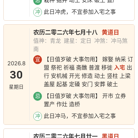
栽种 掘井 动土 安床 破土 置产
忌
此日冲虎，不宜参加入宅之事
冲
农历二零二六年七月十八
黄道日
值神：青龙
建星：定日
冲煞：冲马煞
南
【日值岁破 大事勿用】 嫁娶 纳采 订
宜
2026.8
盟 祭祀 祈福 斋醮 普渡 移徙
入宅
出
30
行 安机械 开光 修造 动土 竖柱 上梁
盖屋 起基 定磉 安门 安葬 破土
星期日
【日值岁破 大事勿用】 开市 立券
忌
置产 作灶 造桥
此日冲马，不宜参加入宅之事
冲
农历二零二六年七月廿一
黑道日