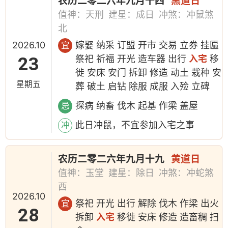
农历二零二六年九月十四
黑道日
值神：天刑
建星：成日
冲煞：冲鼠煞
北
2026.10
嫁娶 纳采 订盟 开市 交易 立券 挂匾
宜
23
祭祀 祈福 开光 造车器 出行
入宅
移
徙 安床 安门 拆卸 修造 动土 栽种 安
星期五
葬 破土 启钻 除服 成服 入殓 立碑
探病 纳畜 伐木 起基 作梁 盖屋
忌
此日冲鼠，不宜参加入宅之事
冲
农历二零二六年九月十九
黄道日
值神：玉堂
建星：除日
冲煞：冲蛇煞
西
2026.10
祭祀 开光 出行 解除 伐木 作梁 出火
宜
28
拆卸
入宅
移徙 安床 修造 造畜稠 扫