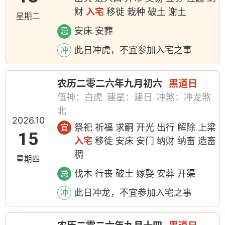
财
入宅
移徙 栽种 破土 谢土
星期二
安床 安葬
忌
此日冲虎，不宜参加入宅之事
冲
农历二零二六年九月初六
黑道日
值神：白虎
建星：建日
冲煞：冲龙煞
北
2026.10
祭祀 祈福 求嗣 开光 出行 解除 上梁
宜
15
入宅
移徙 安床 安门 纳财 纳畜 造畜
稠
星期四
伐木 行丧 破土 嫁娶 安葬 开渠
忌
此日冲龙，不宜参加入宅之事
冲