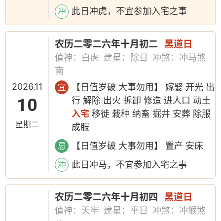
此日冲虎，不宜参加入宅之事
冲
农历二零二六年十月初二
黑道日
值神：白虎
建星：除日
冲煞：冲马煞
南
2026.11
【日值岁破 大事勿用】 嫁娶 开光 出
宜
10
行 解除 出火 拆卸 修造 进人口 动土
入宅
移徙 栽种 纳畜 掘井 安葬 除服
星期二
成服
【日值岁破 大事勿用】 置产 安床
忌
此日冲马，不宜参加入宅之事
冲
农历二零二六年十月初四
黑道日
值神：天牢
建星：平日
冲煞：冲猴煞