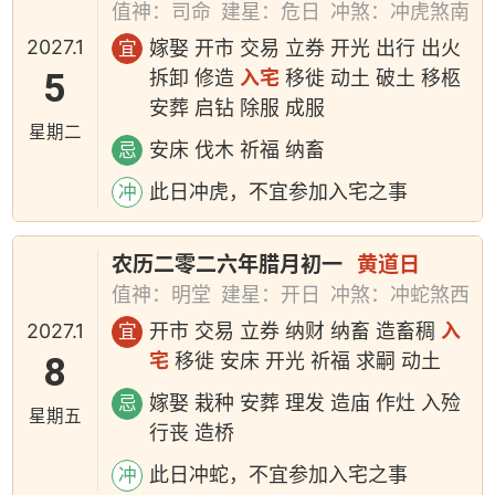
值神：司命
建星：危日
冲煞：冲虎煞南
2027.1
嫁娶 开市 交易 立券 开光 出行 出火
宜
5
拆卸 修造
入宅
移徙 动土 破土 移柩
安葬 启钻 除服 成服
星期二
安床 伐木 祈福 纳畜
忌
此日冲虎，不宜参加入宅之事
冲
农历二零二六年腊月初一
黄道日
值神：明堂
建星：开日
冲煞：冲蛇煞西
2027.1
开市 交易 立券 纳财 纳畜 造畜稠
入
宜
8
宅
移徙 安床 开光 祈福 求嗣 动土
嫁娶 栽种 安葬 理发 造庙 作灶 入殓
忌
星期五
行丧 造桥
此日冲蛇，不宜参加入宅之事
冲