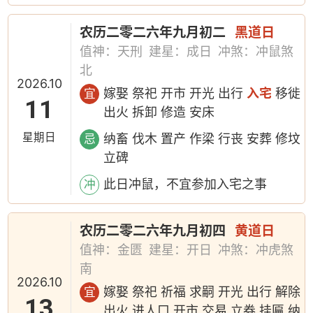
农历二零二六年九月初二
黑道日
值神：天刑
建星：成日
冲煞：冲鼠煞
北
2026.10
嫁娶 祭祀 开市 开光 出行
入宅
移徙
宜
11
出火 拆卸 修造 安床
星期日
纳畜 伐木 置产 作梁 行丧 安葬 修坟
忌
立碑
此日冲鼠，不宜参加入宅之事
冲
农历二零二六年九月初四
黄道日
值神：金匮
建星：开日
冲煞：冲虎煞
南
2026.10
嫁娶 祭祀 祈福 求嗣 开光 出行 解除
宜
13
出火 进人口 开市 交易 立券 挂匾 纳