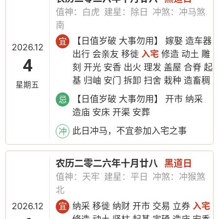
值神：白虎
建星：除日
冲煞：冲马煞
南
【日值岁破 大事勿用】 嫁娶 造车器
宜
2026.12
出行 会亲友 移徙
入宅
修造 动土 雕
4
刻 开光 安香 出火 理发 盖屋 合脊 起
基 归岫 安门 拆卸 扫舍 栽种 造畜稠
星期五
【日值岁破 大事勿用】 开市 纳采
忌
造庙 安床 开渠 安葬
此日冲马，不宜参加入宅之事
冲
农历二零二六年十月廿八
黑道日
值神：天牢
建星：平日
冲煞：冲猴煞
北
2026.12
纳采 移徙 纳财 开市 交易 立券
入宅
宜