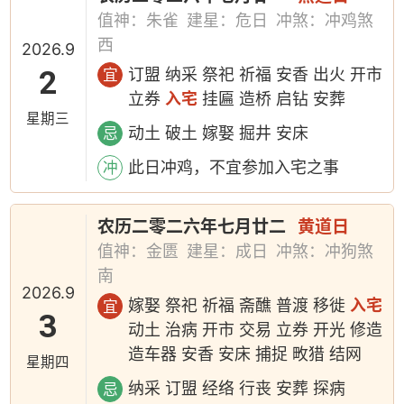
值神：朱雀
建星：危日
冲煞：冲鸡煞
西
2026.9
2
订盟 纳采 祭祀 祈福 安香 出火 开市
宜
立券
入宅
挂匾 造桥 启钻 安葬
星期三
动土 破土 嫁娶 掘井 安床
忌
此日冲鸡，不宜参加入宅之事
冲
农历二零二六年七月廿二
黄道日
值神：金匮
建星：成日
冲煞：冲狗煞
南
2026.9
嫁娶 祭祀 祈福 斋醮 普渡 移徙
入宅
宜
3
动土 治病 开市 交易 立券 开光 修造
造车器 安香 安床 捕捉 畋猎 结网
星期四
纳采 订盟 经络 行丧 安葬 探病
忌