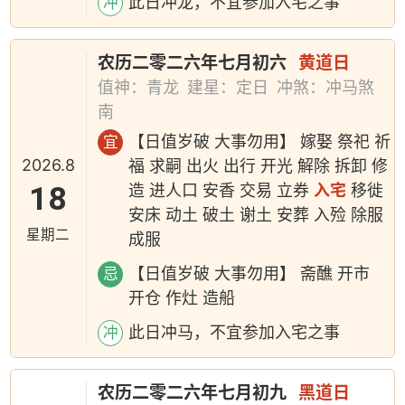
此日冲龙，不宜参加入宅之事
冲
农历二零二六年七月初六
黄道日
值神：青龙
建星：定日
冲煞：冲马煞
南
【日值岁破 大事勿用】 嫁娶 祭祀 祈
宜
2026.8
福 求嗣 出火 出行 开光 解除 拆卸 修
18
造 进人口 安香 交易 立券
入宅
移徙
安床 动土 破土 谢土 安葬 入殓 除服
星期二
成服
【日值岁破 大事勿用】 斋醮 开市
忌
开仓 作灶 造船
此日冲马，不宜参加入宅之事
冲
农历二零二六年七月初九
黑道日