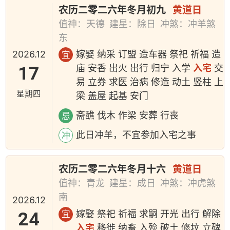
农历二零二六年冬月初九
黄道日
值神：天德
建星：除日
冲煞：冲羊煞
东
2026.12
嫁娶 纳采 订盟 造车器 祭祀 祈福 造
宜
17
庙 安香 出火 出行 归宁 入学
入宅
交
易 立券 求医 治病 修造 动土 竖柱 上
星期四
梁 盖屋 起基 安门
斋醮 伐木 作梁 安葬 行丧
忌
此日冲羊，不宜参加入宅之事
冲
农历二零二六年冬月十六
黄道日
值神：青龙
建星：成日
冲煞：冲虎煞
南
2026.12
24
嫁娶 祭祀 祈福 求嗣 开光 出行 解除
宜
入宅
移徙 纳畜 入殓 破土 修坟 立碑