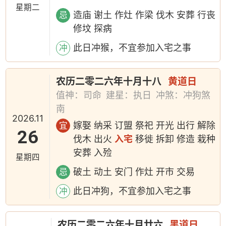
星期二
造庙 谢土 作灶 作梁 伐木 安葬 行丧
忌
修坟 探病
此日冲猴，不宜参加入宅之事
冲
农历二零二六年十月十八
黄道日
值神：司命
建星：执日
冲煞：冲狗煞
南
2026.11
嫁娶 纳采 订盟 祭祀 开光 出行 解除
宜
26
伐木 出火
入宅
移徙 拆卸 修造 栽种
安葬 入殓
星期四
破土 动土 安门 作灶 开市 交易
忌
此日冲狗，不宜参加入宅之事
冲
农历二零二六年十月廿六
黑道日