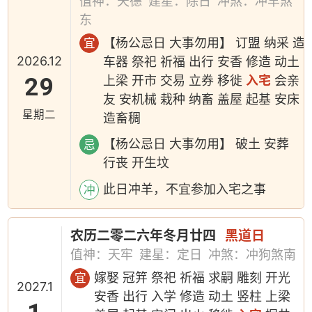
值神：天德
建星：除日
冲煞：冲羊煞
东
【杨公忌日 大事勿用】 订盟 纳采 造
宜
2026.12
车器 祭祀 祈福 出行 安香 修造 动土
29
上梁 开市 交易 立券 移徙
入宅
会亲
友 安机械 栽种 纳畜 盖屋 起基 安床
星期二
造畜稠
【杨公忌日 大事勿用】 破土 安葬
忌
行丧 开生坟
此日冲羊，不宜参加入宅之事
冲
农历二零二六年冬月廿四
黑道日
值神：天牢
建星：定日
冲煞：冲狗煞南
嫁娶 冠笄 祭祀 祈福 求嗣 雕刻 开光
宜
2027.1
安香 出行 入学 修造 动土 竖柱 上梁