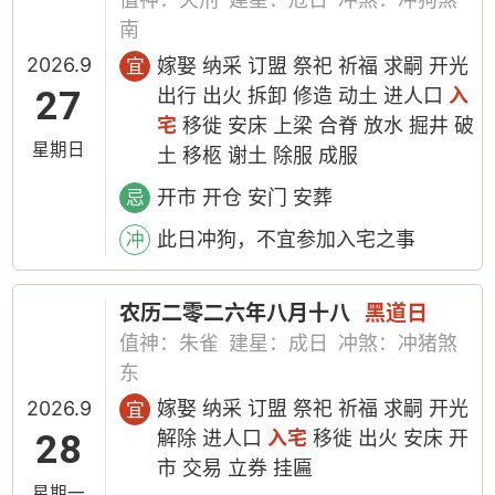
南
2026.9
嫁娶 纳采 订盟 祭祀 祈福 求嗣 开光
宜
27
出行 出火 拆卸 修造 动土 进人口
入
宅
移徙 安床 上梁 合脊 放水 掘井 破
星期日
土 移柩 谢土 除服 成服
开市 开仓 安门 安葬
忌
此日冲狗，不宜参加入宅之事
冲
农历二零二六年八月十八
黑道日
值神：朱雀
建星：成日
冲煞：冲猪煞
东
2026.9
嫁娶 纳采 订盟 祭祀 祈福 求嗣 开光
宜
28
解除 进人口
入宅
移徙 出火 安床 开
市 交易 立券 挂匾
星期一