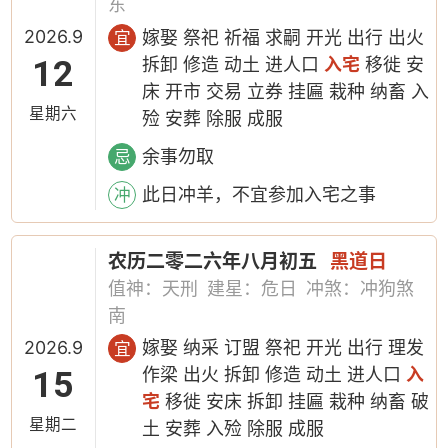
东
2026.9
嫁娶 祭祀 祈福 求嗣 开光 出行 出火
宜
12
拆卸 修造 动土 进人口
入宅
移徙 安
床 开市 交易 立券 挂匾 栽种 纳畜 入
星期六
殓 安葬 除服 成服
余事勿取
忌
此日冲羊，不宜参加入宅之事
冲
农历二零二六年八月初五
黑道日
值神：天刑
建星：危日
冲煞：冲狗煞
南
2026.9
嫁娶 纳采 订盟 祭祀 开光 出行 理发
宜
15
作梁 出火 拆卸 修造 动土 进人口
入
宅
移徙 安床 拆卸 挂匾 栽种 纳畜 破
星期二
土 安葬 入殓 除服 成服