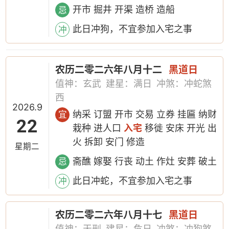
开市 掘井 开渠 造桥 造船
忌
此日冲狗，不宜参加入宅之事
冲
农历二零二六年八月十二
黑道日
值神：玄武
建星：满日
冲煞：冲蛇煞
西
2026.9
纳采 订盟 开市 交易 立券 挂匾 纳财
宜
22
栽种 进人口
入宅
移徙 安床 开光 出
火 拆卸 安门 修造
星期二
斋醮 嫁娶 行丧 动土 作灶 安葬 破土
忌
此日冲蛇，不宜参加入宅之事
冲
农历二零二六年八月十七
黑道日
值神：天刑
建星：危日
冲煞：冲狗煞