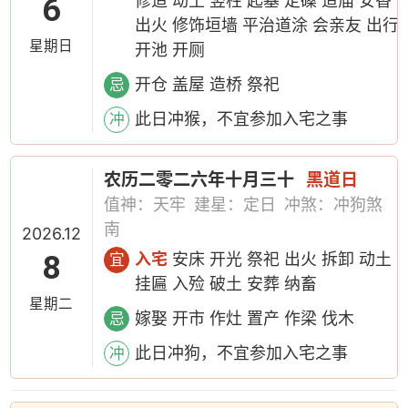
6
修造 动土 竖柱 起基 定磉 造庙 安香
出火 修饰垣墙 平治道涂 会亲友 出行
星期日
开池 开厕
开仓 盖屋 造桥 祭祀
忌
此日冲猴，不宜参加入宅之事
冲
农历二零二六年十月三十
黑道日
值神：天牢
建星：定日
冲煞：冲狗煞
南
2026.12
8
入宅
安床 开光 祭祀 出火 拆卸 动土
宜
挂匾 入殓 破土 安葬 纳畜
星期二
嫁娶 开市 作灶 置产 作梁 伐木
忌
此日冲狗，不宜参加入宅之事
冲