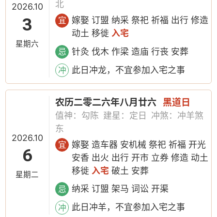
北
2026.10
3
嫁娶 订盟 纳采 祭祀 祈福 出行 修造
宜
动土 移徙
入宅
星期六
针灸 伐木 作梁 造庙 行丧 安葬
忌
此日冲龙，不宜参加入宅之事
冲
农历二零二六年八月廿六
黑道日
值神：勾陈
建星：定日
冲煞：冲羊煞
东
2026.10
嫁娶 造车器 安机械 祭祀 祈福 开光
宜
6
安香 出火 出行 开市 立券 修造 动土
移徙
入宅
破土 安葬
星期二
纳采 订盟 架马 词讼 开渠
忌
此日冲羊，不宜参加入宅之事
冲