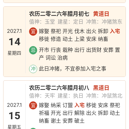
农历二零二六年腊月初七
黄道日
值神：玉堂
建星：定日
冲煞：冲猪煞东
2027.1
嫁娶 祭祀 开光 伐木 出火 拆卸
入宅
宜
14
移徙 修造 动土 上梁 安床 纳畜
开市 行丧 栽种 出行 出货财 安葬 置
忌
星期四
产 词讼 治病
此日冲猪，不宜参加入宅之事
冲
农历二零二六年腊月初八
黑道日
值神：天牢
建星：执日
冲煞：冲鼠煞北
2027.1
嫁娶 纳采 订盟
入宅
移徙 安床 祭祀
宜
15
祈福 开光 出行 解除 出火 拆卸 动土
纳畜 谢土 安葬 破土
星期五