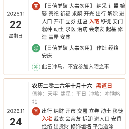
【日值岁破 大事勿用】 纳采 订盟 嫁
宜
2026.11
娶 祭祀 祈福 求嗣 开光 出行 解除 进
22
人口 开市 立券 挂匾
入宅
移徙 安门
栽种 动土 求医 治病 会亲友 起基 修
星期日
造 盖屋 安葬
【日值岁破 大事勿用】 作灶 经络
忌
安床
此日冲马，不宜参加入宅之事
冲
农历二零二六年十月十六
黑道日
值神：天牢
建星：平日
冲煞：冲猴煞
北
2026.11
出行 纳财 开市 交易 立券 动土 移徙
宜
24
入宅
裁衣 会亲友 拆卸 进人口 安香
经络 出货财 修饰垣墙 平治道涂