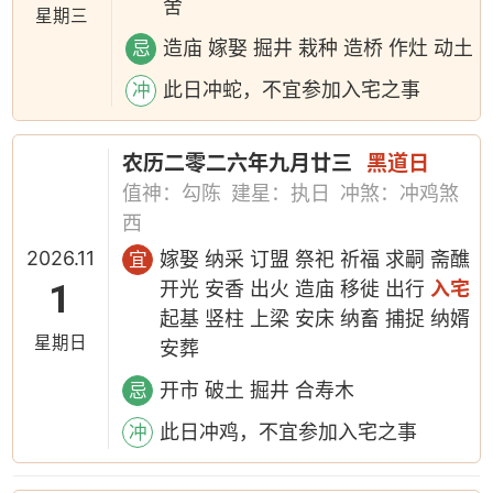
舍
星期三
造庙 嫁娶 掘井 栽种 造桥 作灶 动土
忌
此日冲蛇，不宜参加入宅之事
冲
农历二零二六年九月廿三
黑道日
值神：勾陈
建星：执日
冲煞：冲鸡煞
西
2026.11
嫁娶 纳采 订盟 祭祀 祈福 求嗣 斋醮
宜
1
开光 安香 出火 造庙 移徙 出行
入宅
起基 竖柱 上梁 安床 纳畜 捕捉 纳婿
星期日
安葬
开市 破土 掘井 合寿木
忌
此日冲鸡，不宜参加入宅之事
冲