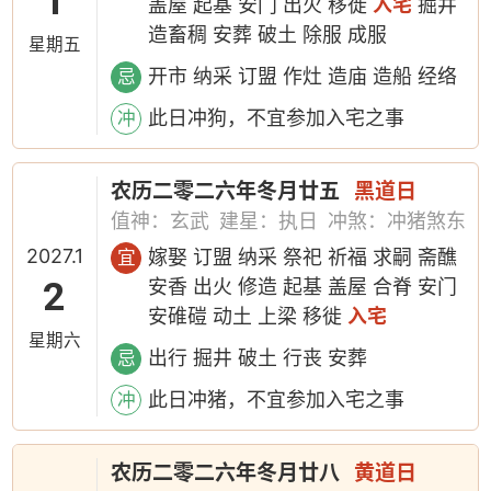
1
盖屋 起基 安门 出火 移徙
入宅
掘井
造畜稠 安葬 破土 除服 成服
星期五
开市 纳采 订盟 作灶 造庙 造船 经络
忌
此日冲狗，不宜参加入宅之事
冲
农历二零二六年冬月廿五
黑道日
值神：玄武
建星：执日
冲煞：冲猪煞东
2027.1
嫁娶 订盟 纳采 祭祀 祈福 求嗣 斋醮
宜
2
安香 出火 修造 起基 盖屋 合脊 安门
安碓磑 动土 上梁 移徙
入宅
星期六
出行 掘井 破土 行丧 安葬
忌
此日冲猪，不宜参加入宅之事
冲
农历二零二六年冬月廿八
黄道日