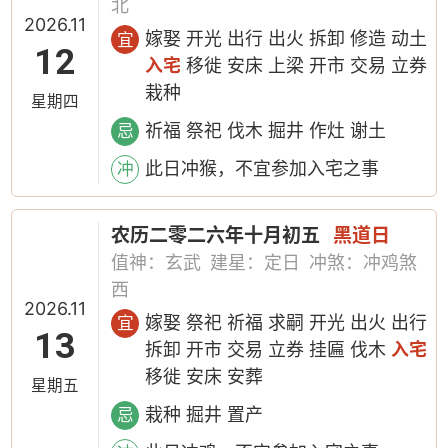
北
2026.11
嫁娶 开光 出行 出火 拆卸 修造 动土
宜
12
入宅
移徙 安床 上梁 开市 交易 立券
栽种
星期四
祈福 祭祀 伐木 掘井 作灶 谢土
忌
此日冲猴，不宜参加入宅之事
冲
农历二零二六年十月初五
黑道日
值神：玄武
建星：定日
冲煞：冲鸡煞
西
2026.11
嫁娶 祭祀 祈福 求嗣 开光 出火 出行
宜
13
拆卸 开市 交易 立券 挂匾 伐木
入宅
移徙 安床 安葬
星期五
栽种 掘井 置产
忌