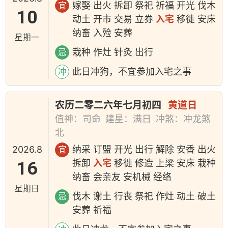
嫁娶 出火 拆卸 祭祀 祈福 开光 伐木
宜
10
动土 开市 交易 立券
入宅
移徙 安床
纳畜 入殓 安葬
星期一
栽种 作灶 针灸 出行
忌
此日冲狗，不宜参加入宅之事
冲
农历二零二六年七月初四
黄道日
值神：司命
建星：满日
冲煞：冲龙煞
北
2026.8
纳采 订盟 开光 出行 解除 安香 出火
宜
16
拆卸
入宅
移徙 修造 上梁 安床 栽种
纳畜 会亲友 安机械 经络
星期日
伐木 谢土 行丧 祭祀 作灶 动土 破土
忌
安葬 祈福