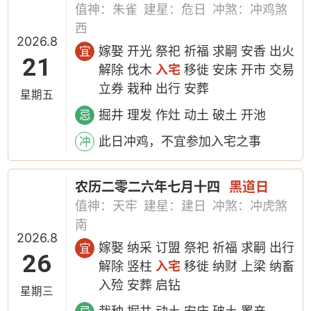
值神：朱雀
建星：危日
冲煞：冲鸡煞
西
2026.8
嫁娶 开光 祭祀 祈福 求嗣 安香 出火
宜
21
解除 伐木
入宅
移徙 安床 开市 交易
立券 栽种 出行 安葬
星期五
掘井 理发 作灶 动土 破土 开池
忌
此日冲鸡，不宜参加入宅之事
冲
农历二零二六年七月十四
黑道日
值神：天牢
建星：建日
冲煞：冲虎煞
南
2026.8
嫁娶 纳采 订盟 祭祀 祈福 求嗣 出行
宜
26
解除 竖柱
入宅
移徙 纳财 上梁 纳畜
入殓 安葬 启钻
星期三