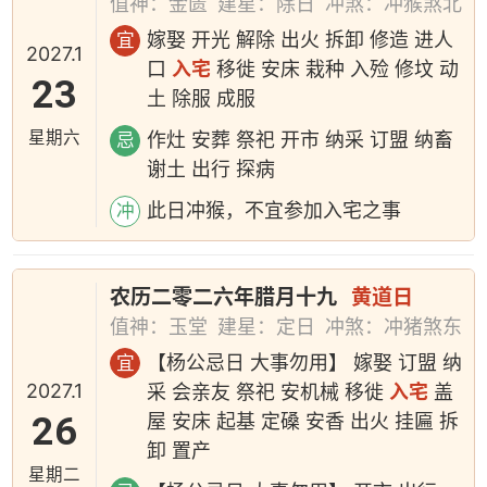
值神：金匮
建星：除日
冲煞：冲猴煞北
嫁娶 开光 解除 出火 拆卸 修造 进人
宜
2027.1
口
入宅
移徙 安床 栽种 入殓 修坟 动
23
土 除服 成服
星期六
作灶 安葬 祭祀 开市 纳采 订盟 纳畜
忌
谢土 出行 探病
此日冲猴，不宜参加入宅之事
冲
农历二零二六年腊月十九
黄道日
值神：玉堂
建星：定日
冲煞：冲猪煞东
【杨公忌日 大事勿用】 嫁娶 订盟 纳
宜
2027.1
采 会亲友 祭祀 安机械 移徙
入宅
盖
26
屋 安床 起基 定磉 安香 出火 挂匾 拆
卸 置产
星期二