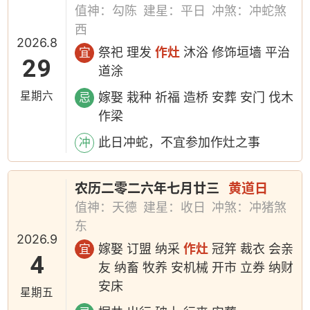
值神：勾陈
建星：平日
冲煞：冲蛇煞
西
2026.8
祭祀 理发
作灶
沐浴 修饰垣墙 平治
宜
29
道涂
星期六
嫁娶 栽种 祈福 造桥 安葬 安门 伐木
忌
作梁
此日冲蛇，不宜参加作灶之事
冲
农历二零二六年七月廿三
黄道日
值神：天德
建星：收日
冲煞：冲猪煞
东
2026.9
嫁娶 订盟 纳采
作灶
冠笄 裁衣 会亲
宜
4
友 纳畜 牧养 安机械 开市 立券 纳财
安床
星期五