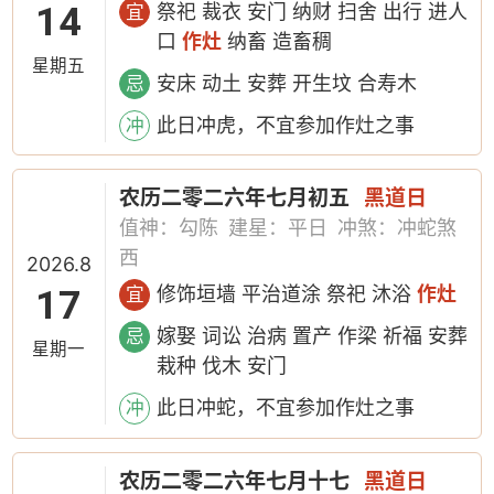
14
祭祀 裁衣 安门 纳财 扫舍 出行 进人
宜
口
作灶
纳畜 造畜稠
星期五
安床 动土 安葬 开生坟 合寿木
忌
此日冲虎，不宜参加作灶之事
冲
农历二零二六年七月初五
黑道日
值神：勾陈
建星：平日
冲煞：冲蛇煞
西
2026.8
17
修饰垣墙 平治道涂 祭祀 沐浴
作灶
宜
嫁娶 词讼 治病 置产 作梁 祈福 安葬
忌
星期一
栽种 伐木 安门
此日冲蛇，不宜参加作灶之事
冲
农历二零二六年七月十七
黑道日