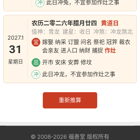
此日冲兔，不宜参加作灶之事
冲
农历二零二六年腊月廿四
黄道日
值神：青龙
建星：收日
冲煞：冲龙煞北
2027.1
嫁娶 纳采 订盟 问名 祭祀 冠笄 裁衣
宜
31
会亲友 进人口 纳财 捕捉
作灶
星期日
开市 安床 安葬 修坟
忌
此日冲龙，不宜参加作灶之事
冲
重新推算
© 2008-2026
福善堂
版权所有