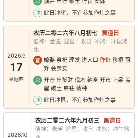
掘井 出行 破土 行丧 安葬
忌
此日冲猪，不宜参加作灶之事
冲
农历二零二六年八月初七
黄道日
值神：金匮
建星：收日
冲煞：冲鼠煞
北
2026.9
嫁娶 祭祀 理发 进人口
作灶
移柩 冠
宜
17
笄 会亲友
星期四
开仓 出货财 伐木 纳畜 开市 上梁 盖
忌
屋 破土 启钻 栽种
此日冲鼠，不宜参加作灶之事
冲
农历二零二六年九月初三
黑道日
值神：朱雀
建星：收日
冲煞：冲牛煞
2026.10
西