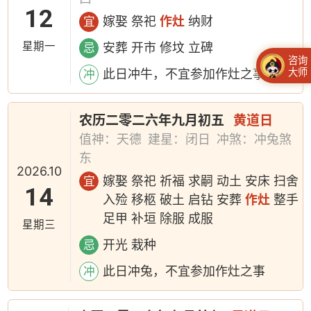
12
嫁娶 祭祀
作灶
纳财
宜
星期一
安葬 开市 修坟 立碑
忌
咨询
大师
此日冲牛，不宜参加作灶之事
冲
农历二零二六年九月初五
黄道日
值神：天德
建星：闭日
冲煞：冲兔煞
东
2026.10
嫁娶 祭祀 祈福 求嗣 动土 安床 扫舍
宜
14
入殓 移柩 破土 启钻 安葬
作灶
整手
足甲 补垣 除服 成服
星期三
开光 栽种
忌
此日冲兔，不宜参加作灶之事
冲