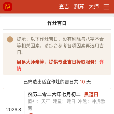
查吉
测算
大师
作灶吉日
提示：以下作灶吉日，没有剔除与八字不合
等相关因素，请综合参考各项因素再选用吉
日。
周易大师亲算，提供专业吉日择取服务！
详
情
10
已筛选出适宜作灶的吉日共
天
农历二零二六年七月初二
黑道日
值神：天牢
建星：建日
冲煞：冲虎煞
南
2026.8