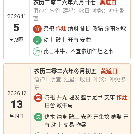
农历二零二六年九月廿七
黑道日
值神：朱雀
建星：收日
冲煞：冲牛煞
2026.11
西
5
祭祀
作灶
纳财 捕捉 畋猎 余事勿取
宜
星期四
动土 破土 开市 安葬
忌
此日冲牛，不宜参加作灶之事
冲
农历二零二六年冬月初五
黄道日
值神：明堂
建星：收日
冲煞：冲兔煞
东
2026.12
祭祀 开光 理发 整手足甲 安床
作灶
宜
13
扫舍 教牛马
星期日
伐木 纳畜 破土 安葬 开生坟 嫁娶 开
忌
市 动土 交易 作梁