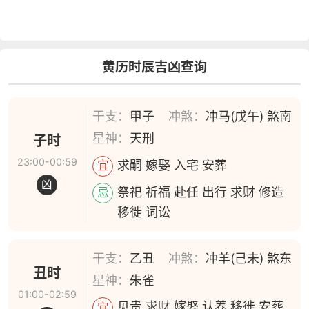
黄历时辰吉凶查询
干支：
甲子
冲煞：
冲马(戊午) 煞南
星神：
天刑
子时
23:00-00:59
求嗣 嫁娶 入宅 安葬
宜
凶
祭祀 祈福 赴任 出行 求财 修造
忌
移徙 词讼
干支：
乙丑
冲煞：
冲羊(己未) 煞东
丑时
星神：
朱雀
01:00-02:59
见贵 求财 嫁娶 认养 移徙 安葬
宜