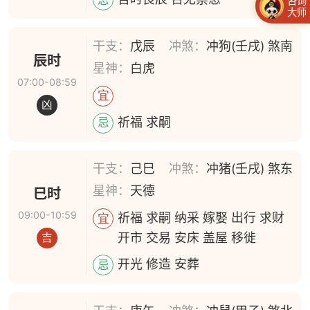
咨询
大师
干支：
戊辰
冲煞：
冲狗(壬戌) 煞南
辰时
星神：
白虎
07:00-08:59
宜
凶
祈福 求嗣
忌
干支：
己巳
冲煞：
冲猪(壬戌) 煞东
星神：
天德
巳时
09:00-10:59
祈福 求嗣 纳采 嫁娶 出行 求财
宜
开市 交易 安床 盖屋 移徙
吉
开光 修造 安葬
忌