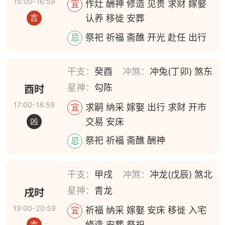
15:00-16:59
作灶 酬神 修造 见贵 求财 嫁娶
宜
认养 移徙 安葬
吉
祭祀 祈福 斋醮 开光 赴任 出行
忌
干支：
癸酉
冲煞：
冲兔(丁卯) 煞东
星神：
勾陈
酉时
17:00-18:59
求嗣 纳采 嫁娶 出行 求财 开市
宜
交易 安床
凶
祭祀 祈福 斋醮 酬神
忌
干支：
甲戌
冲煞：
冲龙(戊辰) 煞北
星神：
青龙
戌时
19:00-20:59
祈福 纳采 嫁娶 安床 移徙 入宅
宜
修造 安葬 祭祀
吉