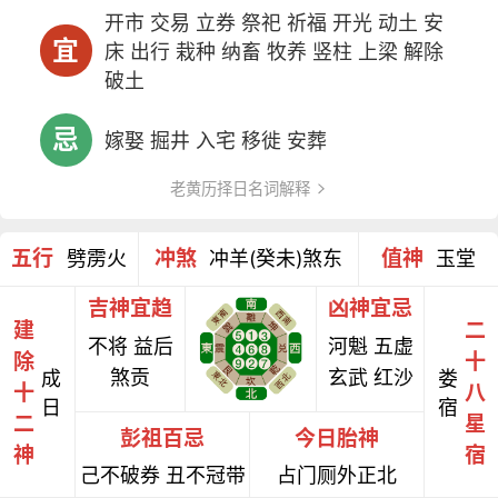
开市 交易 立券 祭祀 祈福 开光 动土 安
宜
床 出行 栽种 纳畜 牧养 竖柱 上梁 解除
破土
忌
嫁娶 掘井 入宅 移徙 安葬
老黄历择日名词解释
五行
冲煞
值神
劈雳火
冲羊(癸未)煞东
玉堂
吉神宜趋
凶神宜忌
建
二
不将 益后
河魁 五虚
除
十
煞贡
玄武 红沙
成
娄
十
八
日
宿
二
星
彭祖百忌
今日胎神
神
宿
己不破券 丑不冠带
占门厕外正北