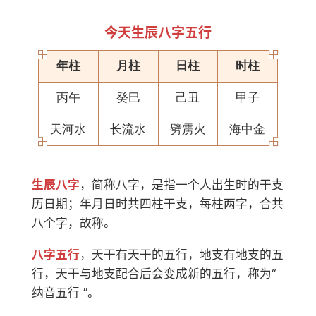
今天生辰八字五行
年柱
月柱
日柱
时柱
丙午
癸巳
己丑
甲子
天河水
长流水
劈雳火
海中金
生辰八字
，简称八字，是指一个人出生时的干支
历日期；年月日时共四柱干支，每柱两字，合共
八个字，故称。
八字五行
，天干有天干的五行，地支有地支的五
行，天干与地支配合后会变成新的五行，称为“
纳音五行 ”。