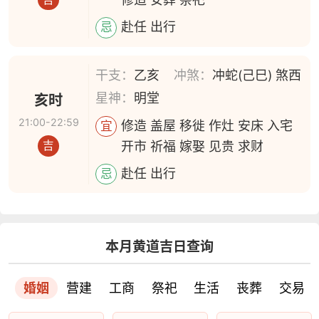
赴任 出行
忌
干支：
乙亥
冲煞：
冲蛇(己巳) 煞西
星神：
明堂
亥时
21:00-22:59
修造 盖屋 移徙 作灶 安床 入宅
宜
开市 祈福 嫁娶 见贵 求财
吉
赴任 出行
忌
本月黄道吉日查询
婚姻
营建
工商
祭祀
生活
丧葬
交易