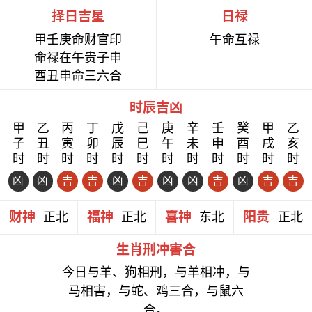
择日吉星
日禄
甲壬庚命财官印
午命互禄
命禄在午贵子申
酉丑申命三六合
时辰吉凶
甲
乙
丙
丁
戊
己
庚
辛
壬
癸
甲
乙
子
丑
寅
卯
辰
巳
午
未
申
酉
戌
亥
时
时
时
时
时
时
时
时
时
时
时
时
凶
凶
吉
吉
凶
吉
凶
凶
吉
凶
吉
吉
财神
福神
喜神
阳贵
正北
正北
东北
正北
生肖刑冲害合
今日与羊、狗相刑，与羊相冲，与
马相害，与蛇、鸡三合，与鼠六
合。