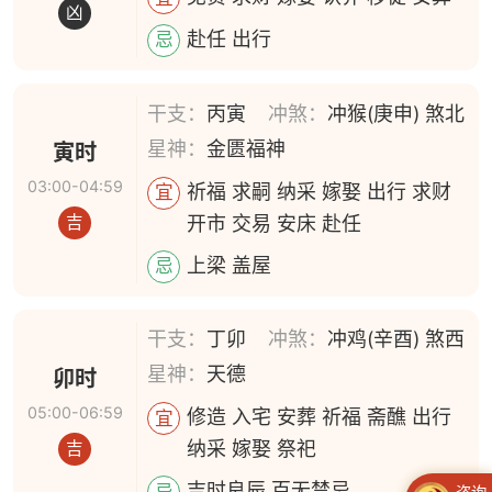
凶
赴任 出行
忌
干支：
丙寅
冲煞：
冲猴(庚申) 煞北
星神：
金匮福神
寅时
03:00-04:59
祈福 求嗣 纳采 嫁娶 出行 求财
宜
开市 交易 安床 赴任
吉
上梁 盖屋
忌
干支：
丁卯
冲煞：
冲鸡(辛酉) 煞西
星神：
天德
卯时
05:00-06:59
修造 入宅 安葬 祈福 斋醮 出行
宜
纳采 嫁娶 祭祀
吉
吉时良辰 百无禁忌
忌