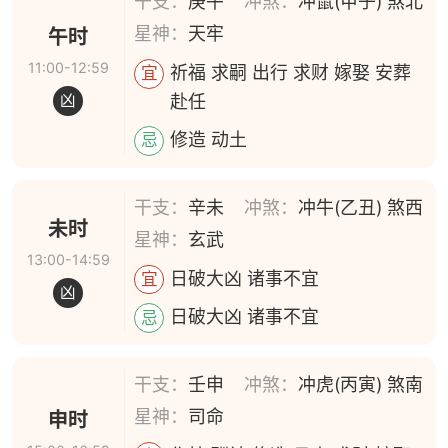
干支：
庚午
冲煞：
冲鼠(甲子) 煞北
星神：
天牢
午时
11:00-12:59
祈福 求嗣 出行 求财 嫁娶 安葬
宜
赴任
凶
修造 动土
忌
干支：
辛未
冲煞：
冲牛(乙丑) 煞西
未时
星神：
玄武
13:00-14:59
日破大凶 诸事不宜
宜
凶
日破大凶 诸事不宜
忌
干支：
壬申
冲煞：
冲虎(丙寅) 煞南
星神：
司命
申时