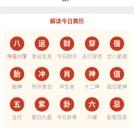
解读今日黄历
八
运
财
穿
宿
今日八字
幸运生肖
今日财方
五行穿衣
廿八星宿
胎
冲
肖
神
值
胎神
刑冲害合
冲生肖
十二神
值日星神
五
紫
卦
六
忌
五行
紫白九星
今日卦象
六曜
彭祖百忌