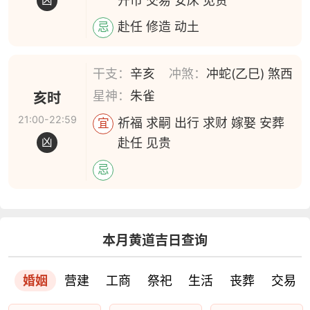
开市 交易 安床 见贵
凶
赴任 修造 动土
忌
干支：
辛亥
冲煞：
冲蛇(乙巳) 煞西
星神：
朱雀
亥时
21:00-22:59
祈福 求嗣 出行 求财 嫁娶 安葬
宜
赴任 见贵
凶
忌
本月黄道吉日查询
婚姻
营建
工商
祭祀
生活
丧葬
交易