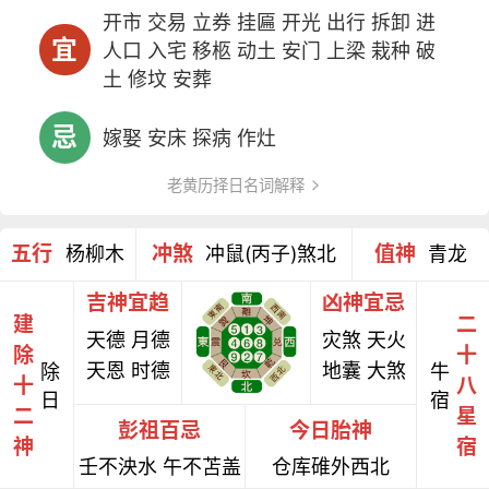
开市 交易 立券 挂匾 开光 出行 拆卸 进
宜
人口 入宅 移柩 动土 安门 上梁 栽种 破
土 修坟 安葬
忌
嫁娶 安床 探病 作灶
老黄历择日名词解释
五行
冲煞
值神
杨柳木
冲鼠(丙子)煞北
青龙
吉神宜趋
凶神宜忌
建
二
天德 月德
灾煞 天火
除
十
天恩 时德
地囊 大煞
除
牛
十
八
日
宿
二
星
彭祖百忌
今日胎神
神
宿
壬不泱水 午不苫盖
仓库碓外西北