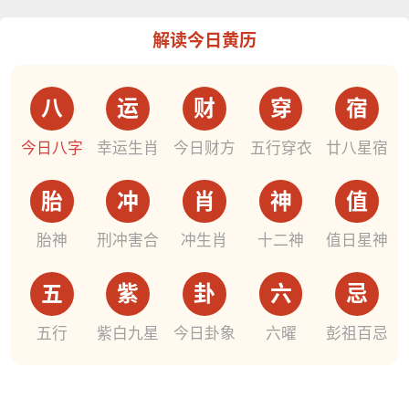
解读今日黄历
八
运
财
穿
宿
今日八字
幸运生肖
今日财方
五行穿衣
廿八星宿
胎
冲
肖
神
值
胎神
刑冲害合
冲生肖
十二神
值日星神
五
紫
卦
六
忌
五行
紫白九星
今日卦象
六曜
彭祖百忌