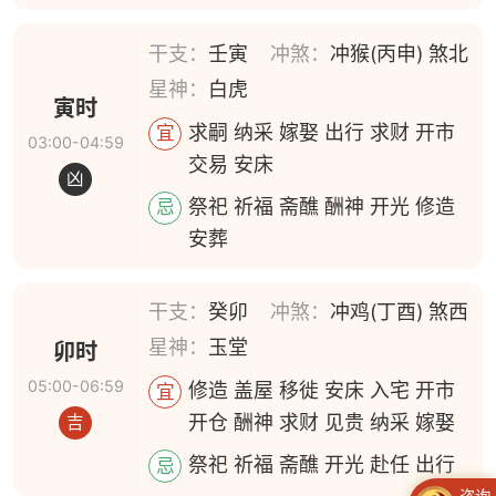
干支：
壬寅
冲煞：
冲猴(丙申) 煞北
星神：
白虎
寅时
求嗣 纳采 嫁娶 出行 求财 开市
宜
03:00-04:59
交易 安床
凶
祭祀 祈福 斋醮 酬神 开光 修造
忌
安葬
干支：
癸卯
冲煞：
冲鸡(丁酉) 煞西
星神：
玉堂
卯时
05:00-06:59
修造 盖屋 移徙 安床 入宅 开市
宜
开仓 酬神 求财 见贵 纳采 嫁娶
吉
祭祀 祈福 斋醮 开光 赴任 出行
忌