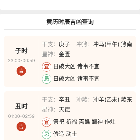
黄历时辰吉凶查询
干支：
庚子
冲煞：
冲马(甲午) 煞南
子时
星神：
金匮
23:00-00:59
日破大凶 诸事不宜
宜
吉
日破大凶 诸事不宜
忌
干支：
辛丑
冲煞：
冲羊(乙未) 煞东
丑时
星神：
天德
01:00-02:59
祭祀 祈福 斋醮 酬神 作灶
宜
吉
修造 动土
忌