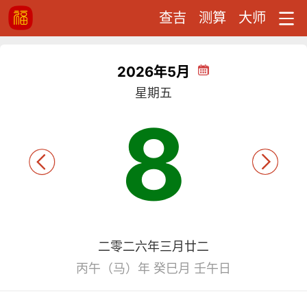
查吉
测算
大师
2026年5月
星期五
8
二零二六年三月廿二
丙午（马）年 癸巳月 壬午日