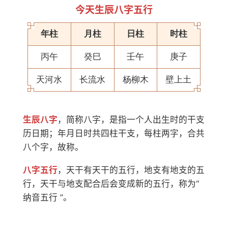
今天生辰八字五行
年柱
月柱
日柱
时柱
丙午
癸巳
壬午
庚子
天河水
长流水
杨柳木
壁上土
生辰八字
，简称八字，是指一个人出生时的干支
历日期；年月日时共四柱干支，每柱两字，合共
八个字，故称。
八字五行
，天干有天干的五行，地支有地支的五
行，天干与地支配合后会变成新的五行，称为“
纳音五行 ”。