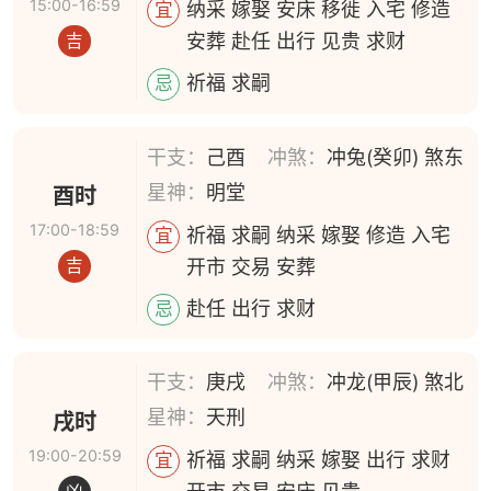
15:00-16:59
纳采 嫁娶 安床 移徙 入宅 修造
宜
安葬 赴任 出行 见贵 求财
吉
祈福 求嗣
忌
干支：
己酉
冲煞：
冲兔(癸卯) 煞东
星神：
明堂
酉时
17:00-18:59
祈福 求嗣 纳采 嫁娶 修造 入宅
宜
开市 交易 安葬
吉
赴任 出行 求财
忌
干支：
庚戌
冲煞：
冲龙(甲辰) 煞北
星神：
天刑
戌时
19:00-20:59
祈福 求嗣 纳采 嫁娶 出行 求财
宜