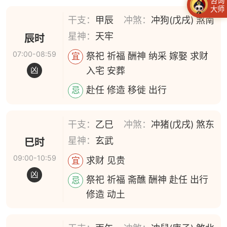
咨询
大师
干支：
甲辰
冲煞：
冲狗(戊戌) 煞南
星神：
天牢
辰时
07:00-08:59
祭祀 祈福 酬神 纳采 嫁娶 求财
宜
入宅 安葬
凶
赴任 修造 移徙 出行
忌
干支：
乙巳
冲煞：
冲猪(戊戌) 煞东
星神：
玄武
巳时
09:00-10:59
求财 见贵
宜
凶
祭祀 祈福 斋醮 酬神 赴任 出行
忌
修造 动土