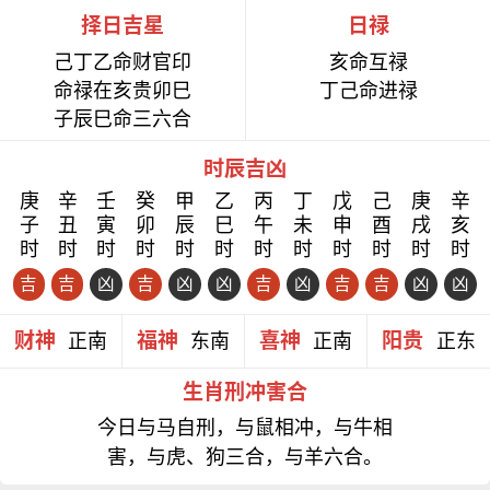
择日吉星
日禄
己丁乙命财官印
亥命互禄
命禄在亥贵卯巳
丁己命进禄
子辰巳命三六合
时辰吉凶
庚
辛
壬
癸
甲
乙
丙
丁
戊
己
庚
辛
子
丑
寅
卯
辰
巳
午
未
申
酉
戌
亥
时
时
时
时
时
时
时
时
时
时
时
时
吉
吉
凶
吉
凶
凶
吉
凶
吉
吉
凶
凶
财神
福神
喜神
阳贵
正南
东南
正南
正东
生肖刑冲害合
今日与马自刑，与鼠相冲，与牛相
害，与虎、狗三合，与羊六合。