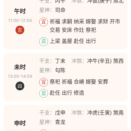
干支：
丙午
冲煞：
冲鼠(庚子) 煞北
星神：
司命
午时
11:00-12:59
祈福 求嗣 纳采 嫁娶 求财 开市
宜
交易 安床 作灶 祭祀
吉
上梁 盖屋 赴任 出行
忌
干支：
丁未
冲煞：
冲牛(辛丑) 煞西
未时
星神：
勾陈
13:00-14:59
祭祀 祈福 合嵴 嫁娶 安葬
宜
凶
赴任 出行 修造
忌
干支：
戊申
冲煞：
冲虎(壬寅) 煞南
星神：
青龙
申时