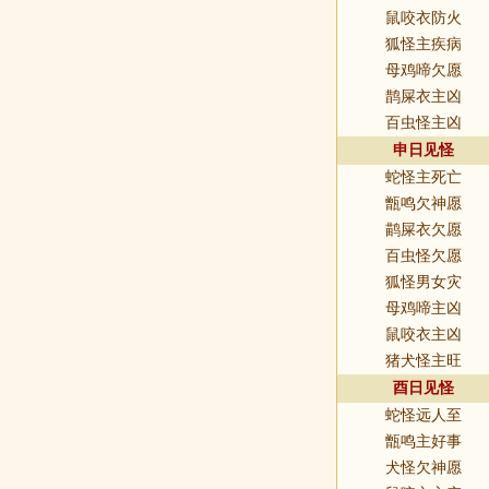
鼠咬衣防火
狐怪主疾病
母鸡啼欠愿
鹊屎衣主凶
百虫怪主凶
申日见怪
蛇怪主死亡
甑鸣欠神愿
鹋屎衣欠愿
百虫怪欠愿
狐怪男女灾
母鸡啼主凶
鼠咬衣主凶
猪犬怪主旺
酉日见怪
蛇怪远人至
甑鸣主好事
犬怪欠神愿