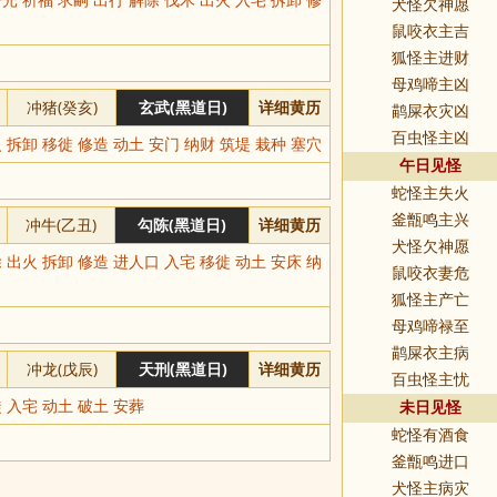
犬怪欠神愿
鼠咬衣主吉
狐怪主进财
母鸡啼主凶
冲猪(癸亥)
玄武(黑道日)
详细黄历
鹋屎衣灾凶
百虫怪主凶
 拆卸 移徙 修造 动土 安门 纳财 筑堤 栽种 塞穴
午日见怪
蛇怪主失火
釜甑鸣主兴
冲牛(乙丑)
勾陈(黑道日)
详细黄历
犬怪欠神愿
 出火 拆卸 修造 进人口 入宅 移徙 动土 安床 纳
鼠咬衣妻危
狐怪主产亡
母鸡啼禄至
鹋屎衣主病
冲龙(戊辰)
天刑(黑道日)
详细黄历
百虫怪主忧
 入宅 动土 破土 安葬
未日见怪
蛇怪有酒食
釜甑鸣进口
犬怪主病灾