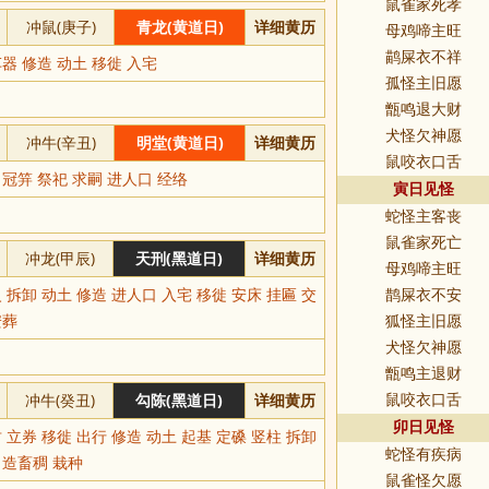
鼠雀家死孝
冲鼠(庚子)
青龙(黄道日)
详细黄历
母鸡啼主旺
鹋屎衣不祥
器 修造 动土 移徙 入宅
孤怪主旧愿
甑鸣退大财
犬怪欠神愿
冲牛(辛丑)
明堂(黄道日)
详细黄历
鼠咬衣口舌
 冠笄 祭祀 求嗣 进人口 经络
寅日见怪
蛇怪主客丧
鼠雀家死亡
冲龙(甲辰)
天刑(黑道日)
详细黄历
母鸡啼主旺
 拆卸 动土 修造 进人口 入宅 移徙 安床 挂匾 交
鹊屎衣不安
安葬
狐怪主旧愿
犬怪欠神愿
甑鸣主退财
冲牛(癸丑)
勾陈(黑道日)
详细黄历
鼠咬衣口舌
卯日见怪
 立券 移徙 出行 修造 动土 起基 定磉 竖柱 拆卸
蛇怪有疾病
 造畜稠 栽种
鼠雀怪欠愿