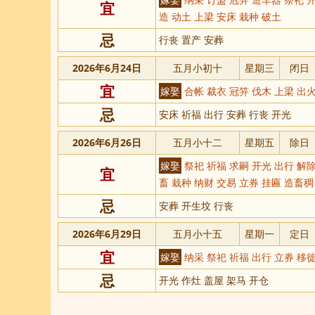
宜
造 动土 上梁 安床 栽种 破土
忌
行丧 置产 安葬
2026年6月24日
五月小初十
星期三
闭日
宜
嫁娶
合帐 裁衣 冠笄 伐木 上梁 出火
忌
安床 祈福 出行 安葬 行丧 开光
2026年6月26日
五月小十二
星期五
除日
嫁娶
祭祀 祈福 求嗣 开光 出行 解除
宜
畜 栽种 纳财 交易 立券 挂匾 造畜稠
忌
安葬 开生坟 行丧
2026年6月29日
五月小十五
星期一
定日
宜
嫁娶
纳采 祭祀 祈福 出行 立券 移徙
忌
开光 作灶 盖屋 架马 开仓