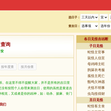
选日子：
查吉日：
各日见怪吉凶断
日查询
子日见怪
平安
蛇怪主官事
鼠怪人信至
母鸡啼主旺
按年度查
按月份查
鹊屎衣考服
孤怪主死亡
甑鸣欠神愿
等。在这里不得不提醒大家，并不是所有的吉日里
犬怪不明事
是没有按照个人命理来测吉日，使用的虽然是黄道吉
冲相克，又或者是你的凶神，如：劫杀、披麻、丧门
虫鸟怪得财
丑日见怪
我们
蛇怪客主丧