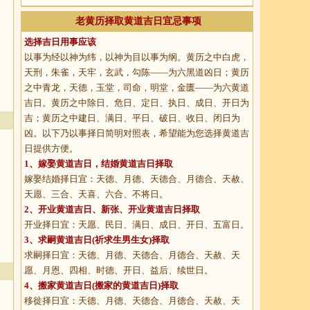
老黄历择取黄道吉日宜忌事项
选择吉日用事应该
以事为经以神为纬，以神为目以事为纲。黄历之中白虎，
天刑，朱雀，天牢，玄武，勾陈——为六黑道凶日；黄历
之中青龙，天德，玉堂，司命，明堂，金匮——为六黄道
吉日。黄历之中除日、危日、定日、执日、成日、开日为
吉；黄历之中建日、满日、平日、破日、收日、闭日为
凶。以下乃以事择日简明对照表，希望能为您选择黄道吉
日提供方便。
1、
嫁娶黄道吉日
，结婚黄道吉日择取
嫁娶结婚择日宜：天德、月德、天德合、月德合、天赦、
天愿、三合、天喜、六合、不将日。
2、
开业黄道吉日
、新张、开业黄道吉日择取
开业择日宜：天愿、民日、满日、成日、开日、五富日。
3、
求嗣黄道吉日
(祈求生男生女)择取
求嗣择日宜：天德、月德、天德合、月德合、天赦、天
愿、月恩、四相、时德、开日、益后、续世日。
4、
搬家黄道吉日
(搬家的黄道吉日)择取
移徙择日宜：天德、月德、天德合、月德合、天赦、天