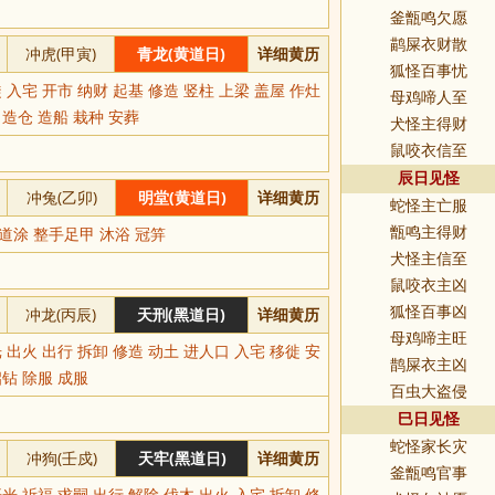
釜甑鸣欠愿
鹋屎衣财散
冲虎(甲寅)
青龙(黄道日)
详细黄历
狐怪百事忧
 入宅 开市 纳财 起基 修造 竖柱 上梁 盖屋 作灶
母鸡啼人至
 造仓 造船 栽种 安葬
犬怪主得财
鼠咬衣信至
辰日见怪
冲兔(乙卯)
明堂(黄道日)
详细黄历
蛇怪主亡服
道涂 整手足甲 沐浴 冠笄
甑鸣主得财
犬怪主信至
鼠咬衣主凶
冲龙(丙辰)
天刑(黑道日)
详细黄历
狐怪百事凶
母鸡啼主旺
 出火 出行 拆卸 修造 动土 进人口 入宅 移徙 安
鹊屎衣主凶
启钻 除服 成服
百虫大盗侵
巳日见怪
蛇怪家长灾
冲狗(壬戍)
天牢(黑道日)
详细黄历
釜甑鸣官事
光 祈福 求嗣 出行 解除 伐木 出火 入宅 拆卸 修