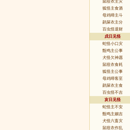
鼠咬衣主灾
狐怪主食酒
母鸡啼主斗
鹋屎衣主分
百虫怪退财
戌日见怪
蛇怪小口灾
甑鸣主公事
犬怪欠神愿
鼠咬衣食耗
狐怪主公事
母鸡啼客至
鹋屎衣主食
百虫怪不吉
亥日见怪
蛇怪主不安
甑鸣主姻吉
犬怪六畜灾
鼠咬衣作乱