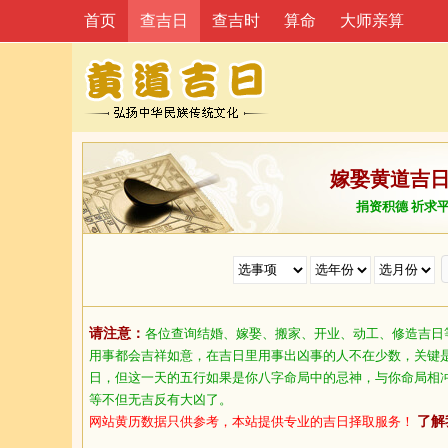
首页
查吉日
查吉时
算命
大师亲算
嫁娶黄道吉
捐资积德 祈求
请注意：
各位查询结婚、嫁娶、搬家、开业、动工、修造吉日
用事都会吉祥如意，在吉日里用事出凶事的人不在少数，关键
日，但这一天的五行如果是你八字命局中的忌神，与你命局相
等不但无吉反有大凶了。
网站黄历数据只供参考，本站提供专业的吉日择取服务！
了解