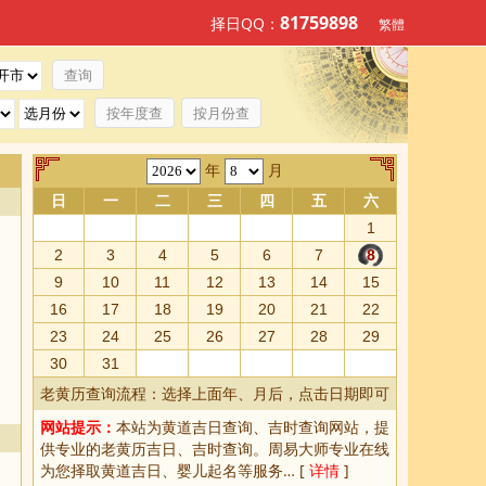
81759898
择日QQ：
繁體
按年度查
按月份查
年
月
日
一
二
三
四
五
六
1
2
3
4
5
6
7
8
9
10
11
12
13
14
15
16
17
18
19
20
21
22
23
24
25
26
27
28
29
30
31
老黄历查询流程：选择上面年、月后，点击日期即可
网站提示：
本站为
黄道吉日查询
、
吉时查询
网站，提
供专业的
老黄历吉日、吉时查询
。周易大师专业在线
为您择取
黄道吉日
、婴儿起名等服务… [
详情
]