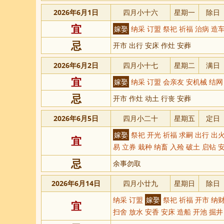
2026年6月1日
四月小十六
星期一
除日
宜
嫁娶
纳采 订盟 祭祀 祈福 治病 造车
忌
开市 出行 安床 作灶 安葬
2026年6月2日
四月小十七
星期二
满日
宜
嫁娶
纳采 订盟 会亲友 安机械 结网
忌
开市 作灶 动土 行丧 安葬
2026年6月5日
四月小二十
星期五
定日
嫁娶
祭祀 开光 祈福 求嗣 出行 出火
宜
易 立券 栽种 纳畜 入殓 破土 启钻 
忌
余事勿取
2026年6月14日
四月小廿九
星期日
除日
纳采 订盟
嫁娶
祭祀 祈福 开市 纳财
宜
扫舍 放水 安香 安床 造船 开池 掘井