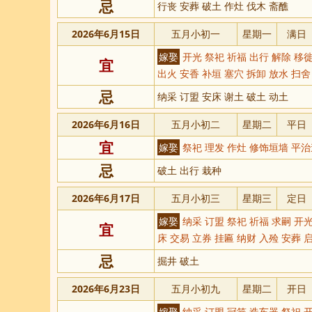
忌
行丧 安葬 破土 作灶 伐木 斋醮
2026年6月15日
五月小初一
星期一
满日
嫁娶
开光 祭祀 祈福 出行 解除 移徙
宜
出火 安香 补垣 塞穴 拆卸 放水 扫舍
忌
纳采 订盟 安床 谢土 破土 动土
2026年6月16日
五月小初二
星期二
平日
宜
嫁娶
祭祀 理发 作灶 修饰垣墙 平治
忌
破土 出行 栽种
2026年6月17日
五月小初三
星期三
定日
嫁娶
纳采 订盟 祭祀 祈福 求嗣 开光
宜
床 交易 立券 挂匾 纳财 入殓 安葬 
忌
掘井 破土
2026年6月23日
五月小初九
星期二
开日
嫁娶
纳采 订盟 冠笄 造车器 祭祀 开