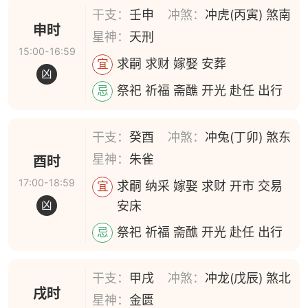
干支：
壬申
冲煞：
冲虎(丙寅) 煞南
申时
星神：
天刑
15:00-16:59
求嗣 求财 嫁娶 安葬
宜
凶
祭祀 祈福 斋醮 开光 赴任 出行
忌
干支：
癸酉
冲煞：
冲兔(丁卯) 煞东
星神：
朱雀
酉时
17:00-18:59
求嗣 纳采 嫁娶 求财 开市 交易
宜
安床
凶
祭祀 祈福 斋醮 开光 赴任 出行
忌
干支：
甲戌
冲煞：
冲龙(戊辰) 煞北
戌时
星神：
金匮