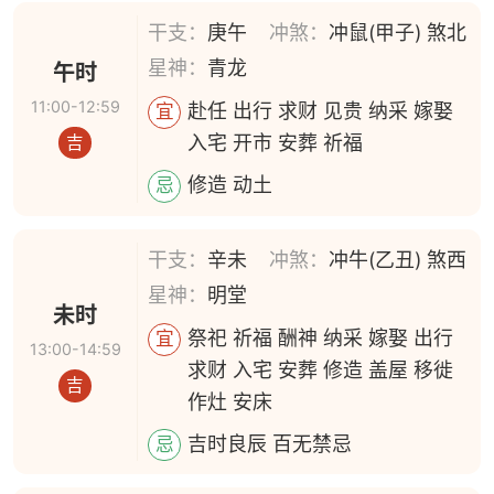
干支：
庚午
冲煞：
冲鼠(甲子) 煞北
星神：
青龙
午时
11:00-12:59
赴任 出行 求财 见贵 纳采 嫁娶
宜
入宅 开市 安葬 祈福
吉
修造 动土
忌
干支：
辛未
冲煞：
冲牛(乙丑) 煞西
星神：
明堂
未时
祭祀 祈福 酬神 纳采 嫁娶 出行
宜
13:00-14:59
求财 入宅 安葬 修造 盖屋 移徙
吉
作灶 安床
吉时良辰 百无禁忌
忌