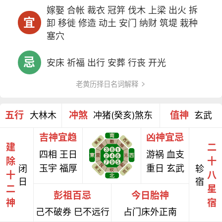
嫁娶 合帐 裁衣 冠笄 伐木 上梁 出火 拆
宜
卸 移徙 修造 动土 安门 纳财 筑堤 栽种
塞穴
忌
安床 祈福 出行 安葬 行丧 开光
老黄历择日名词解释
五行
冲煞
值神
大林木
冲猪(癸亥)煞东
玄武
吉神宜趋
凶神宜忌
建
二
四相 王日
游祸 血支
除
十
玉宇 福厚
重日 玄武
闭
轸
十
八
日
宿
二
星
彭祖百忌
今日胎神
神
宿
己不破券 巳不远行
占门床外正南