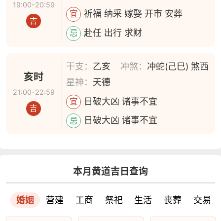
19:00-20:59
祈福 纳采 嫁娶 开市 安葬
宜
吉
赴任 出行 求财
忌
干支：
乙亥
冲煞：
冲蛇(己巳) 煞西
亥时
星神：
天德
21:00-22:59
日破大凶 诸事不宜
宜
吉
日破大凶 诸事不宜
忌
本月黄道吉日查询
婚姻
营建
工商
祭祀
生活
丧葬
交易