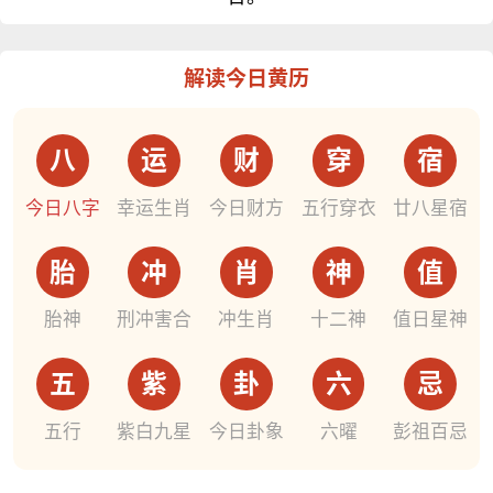
解读今日黄历
八
运
财
穿
宿
今日八字
幸运生肖
今日财方
五行穿衣
廿八星宿
胎
冲
肖
神
值
胎神
刑冲害合
冲生肖
十二神
值日星神
五
紫
卦
六
忌
五行
紫白九星
今日卦象
六曜
彭祖百忌