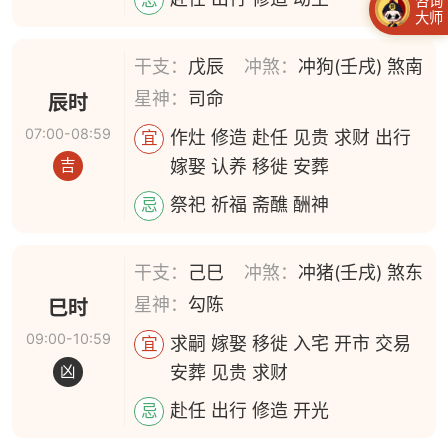
咨询
大师
干支：
戊辰
冲煞：
冲狗(壬戌) 煞南
星神：
司命
辰时
07:00-08:59
作灶 修造 赴任 见贵 求财 出行
宜
嫁娶 认养 移徙 安葬
吉
祭祀 祈福 斋醮 酬神
忌
干支：
己巳
冲煞：
冲猪(壬戌) 煞东
星神：
勾陈
巳时
09:00-10:59
求嗣 嫁娶 移徙 入宅 开市 交易
宜
安葬 见贵 求财
凶
赴任 出行 修造 开光
忌