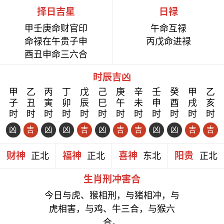
择日吉星
日禄
甲壬庚命财官印
午命互禄
命禄在午贵子申
丙戊命进禄
酉丑申命三六合
时辰吉凶
甲
乙
丙
丁
戊
己
庚
辛
壬
癸
甲
乙
子
丑
寅
卯
辰
巳
午
未
申
酉
戌
亥
时
时
时
时
时
时
时
时
时
时
时
时
凶
吉
凶
凶
吉
凶
吉
吉
凶
凶
吉
吉
财神
福神
喜神
阳贵
正北
正北
东北
正北
生肖刑冲害合
今日与虎、猴相刑，与猪相冲，与
虎相害，与鸡、牛三合，与猴六
合。