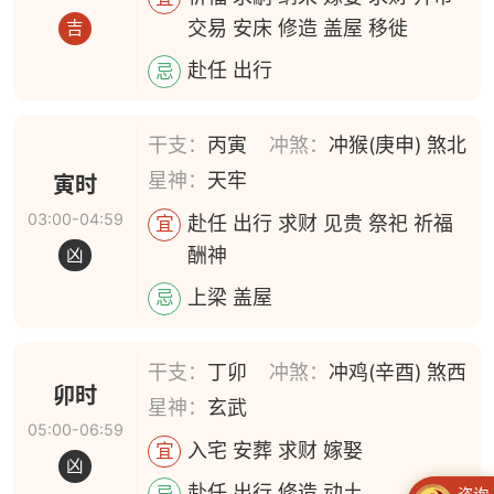
交易 安床 修造 盖屋 移徙
吉
赴任 出行
忌
干支：
丙寅
冲煞：
冲猴(庚申) 煞北
星神：
天牢
寅时
03:00-04:59
赴任 出行 求财 见贵 祭祀 祈福
宜
酬神
凶
上梁 盖屋
忌
干支：
丁卯
冲煞：
冲鸡(辛酉) 煞西
卯时
星神：
玄武
05:00-06:59
入宅 安葬 求财 嫁娶
宜
凶
赴任 出行 修造 动土
忌