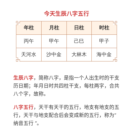
今天生辰八字五行
年柱
月柱
日柱
时柱
丙午
甲午
己巳
甲子
天河水
沙中金
大林木
海中金
生辰八字
，简称八字，是指一个人出生时的干支
历日期；年月日时共四柱干支，每柱两字，合共
八个字，故称。
八字五行
，天干有天干的五行，地支有地支的五
行，天干与地支配合后会变成新的五行，称为“
纳音五行 ”。