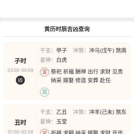
黄历时辰吉凶查询
干支：
甲子
冲煞：
冲马(戊午) 煞南
星神：
白虎
子时
23:00-00:59
祭祀 祈福 酬神 出行 求财 见贵
宜
纳采 嫁娶 修造 安葬 赴任
凶
忌
干支：
乙丑
冲煞：
冲羊(己未) 煞东
星神：
玉堂
丑时
01:00-02:59
祈福 求嗣 纳采 嫁娶 求财 开市
宜