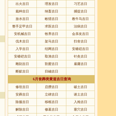
出火吉日
理发吉日
习艺吉日
栽种吉日
纳畜吉日
捕捉吉日
放水吉日
畋猎吉日
教牛马吉日
整手足甲吉日
求医吉日
治病吉日
安机械吉日
牧养吉日
会亲友吉日
伐木吉日
架马吉日
扫舍吉日
入学吉日
结网吉日
安碓磑吉日
安碓硙吉日
取渔吉日
针灸吉日
雕刻吉日
割蜜吉日
雇庸吉日
断蚁吉日
归岫吉日
6月丧葬类黄道吉日查询
修坟吉日
启攒吉日
破土吉日
安葬吉日
立碑吉日
谢土吉日
除服吉日
移柩吉日
入殓吉日
解除吉日
修墓吉日
塞穴吉日