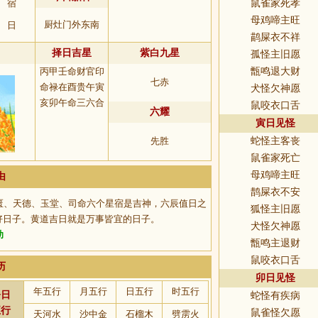
宿
鼠雀家死孝
母鸡啼主旺
厨灶门外东南
日
鹋屎衣不祥
择日吉星
紫白九星
孤怪主旧愿
丙甲壬命财官印
甑鸣退大财
七赤
命禄在酉贵午寅
犬怪欠神愿
亥卯午命三六合
鼠咬衣口舌
六耀
寅日见怪
先胜
蛇怪主客丧
鼠雀家死亡
母鸡啼主旺
由
鹊屎衣不安
匮、天德、玉堂、司命六个星宿是吉神，六辰值日之
狐怪主旧愿
好日子。黄道吉日就是万事皆宜的日子。
犬怪欠神愿
助
甑鸣主退财
鼠咬衣口舌
历
卯日见怪
年五行
月五行
日五行
时五行
今日
蛇怪有疾病
五行
鼠雀怪欠愿
天河水
沙中金
石榴木
劈雳火