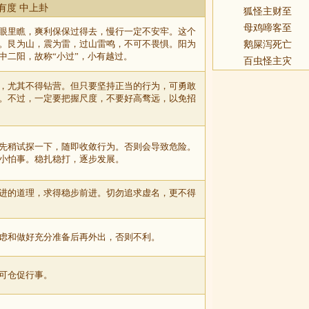
有度 中上卦
狐怪主财至
母鸡啼客至
眼里瞧，爽利保保过得去，慢行一定不安牢。这个
。艮为山，震为雷，过山雷鸣，不可不畏惧。阳为
鹅屎泻死亡
中二阳，故称“小过”，小有越过。
百虫怪主灾
，尤其不得钻营。但只要坚持正当的行为，可勇敢
。不过，一定要把握尺度，不要好高骛远，以免招
先稍试探一下，随即收敛行为。否则会导致危险。
小怕事。稳扎稳打，逐步发展。
进的道理，求得稳步前进。切勿追求虚名，更不得
虑和做好充分准备后再外出，否则不利。
可仓促行事。