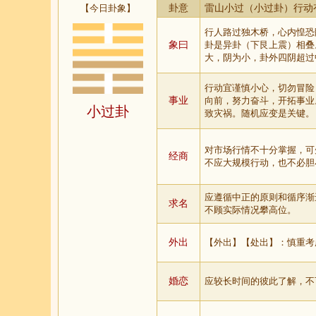
【今日卦象】
卦意
雷山小过（小过卦）行动
行人路过独木桥，心内惶恐
象曰
卦是异卦（下艮上震）相叠
大，阴为小，卦外四阴超过
行动宜谨慎小心，切勿冒险
事业
向前，努力奋斗，开拓事业
小过卦
致灾祸。随机应变是关键。
对市场行情不十分掌握，可
经商
不应大规模行动，也不必胆
应遵循中正的原则和循序渐
求名
不顾实际情况攀高位。
外出
【外出】【处出】：慎重考
婚恋
应较长时间的彼此了解，不