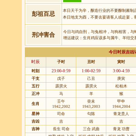
本日天干为辛，酿造行业的不要酿制酱制
彭祖百忌
本日地支为酉，不要去宴请客人或赴宴，
今日与鸡自刑，与兔相冲，与狗相害，与
刑冲害合
增运建议：生肖鸡应该多与属牛、羊结交
今日时辰吉凶
时辰
子时
丑时
寅时
时刻
23:00-0:59
1:00-02:59
3:00-4:59
干支
戊子
己丑
庚寅
五行
霹雳火
霹雳火
松柏木
正冲
马
羊
猴
壬午
癸未
甲申
生肖
1942,2002
1943,2003
1944,2004
星神
司命
勾陈
青龙贵人
吉凶
吉
凶
吉
吉神
長生 司命
三合 武曲
青龙 功曹