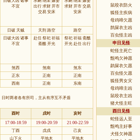
日破大凶 诸事
求嗣 纳采 嫁娶
求嗣 纳采 嫁娶
鼠咬衣防火
不宜
出行 求财 开市
求财 开市 交易
交易 安床
安床
狐怪主疾病
母鸡啼欠愿
鹊屎衣主凶
日破 天贼
天刑 路空
路空
百虫怪主凶
日破大凶 诸事
赴任 祭祀 祈福
祭祀 祈福 斋醮
申日见怪
不宜
斋醮 开光
开光 赴任 出行
蛇怪主死亡
甑鸣欠神愿
鹋屎衣欠愿
煞西
煞南
煞东
百虫怪欠愿
正东
正南
正南
狐怪男女灾
西南
正南
东南
母鸡啼主凶
鼠咬衣主凶
，日时两者各有所司，主从有序互不矛盾
猪犬怪主旺
酉日见怪
酉时
戌时
亥时
蛇怪远人至
17:00-18:59
19:00-20:59
21:00-22:59
甑鸣主好事
丁酉
戊戌
己亥
犬怪欠神愿
山下火
平地木
平地木