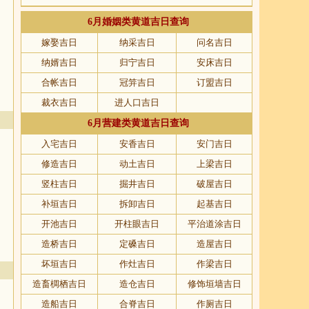
6月婚姻类黄道吉日查询
嫁娶吉日
纳采吉日
问名吉日
纳婿吉日
归宁吉日
安床吉日
合帐吉日
冠笄吉日
订盟吉日
裁衣吉日
进人口吉日
6月营建类黄道吉日查询
入宅吉日
安香吉日
安门吉日
修造吉日
动土吉日
上梁吉日
竖柱吉日
掘井吉日
破屋吉日
补垣吉日
拆卸吉日
起基吉日
开池吉日
开柱眼吉日
平治道涂吉日
造桥吉日
定磉吉日
造屋吉日
坏垣吉日
作灶吉日
作梁吉日
造畜椆栖吉日
造仓吉日
修饰垣墙吉日
造船吉日
合脊吉日
作厕吉日