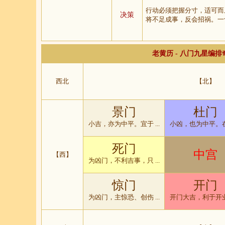
行动必须把握分寸，适可而
决策
将不足成事，反会招祸。一
老黄历 - 八门九星编
西北
【北】
景门
杜门
小吉，亦为中平。宜于 ...
小凶，也为中平。在人
死门
中宫
【西】
为凶门，不利吉事，只 ...
惊门
开门
为凶门，主惊恐、创伤 ...
开门大吉，利于开业经