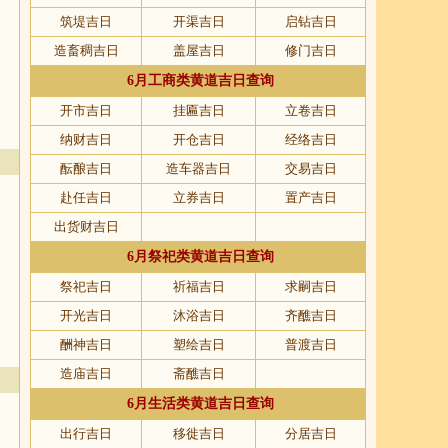
筑堤吉日
开渠吉日
启钻吉日
造畜稠吉日
盖屋吉日
修门吉日
6月工商类黄道吉日查询
开市吉日
挂匾吉日
立卷吉日
纳财吉日
开仓吉日
经络吉日
酝酿吉日
造车器吉日
交易吉日
赴任吉日
立券吉日
置产吉日
出货财吉日
6月祭祀类黄道吉日查询
祭祀吉日
祈福吉日
求嗣吉日
开光吉日
沐浴吉日
齐醮吉日
酬神吉日
塑绘吉日
普渡吉日
造庙吉日
斋醮吉日
6月生活类黄道吉日查询
出行吉日
移徙吉日
分居吉日