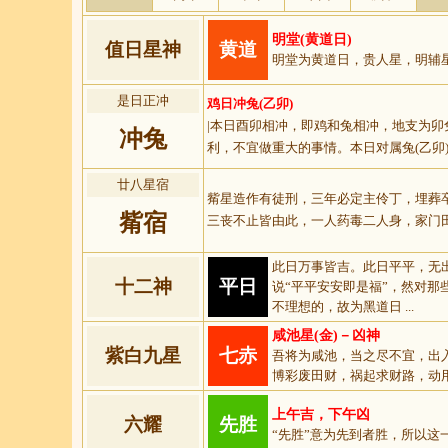
明堂(黄道日)
值日星神
黄道
明堂为黄道日，贵人星，明辅
是日正冲
鸡日冲兔(乙卯)
|本日酉卯相冲，即鸡和兔相冲，地支为
冲兔
利，不宜做重大的事情。本日对属兔(乙卯
廿八星宿
觜星造作有徒刑，三年必定主伶丁，埋葬
觜宿
三丧不止皆由此，一人药毒二人身，家门
此日万事皆吉。此日平平，无
十二神
平日
说“平平安安即是福”，然对
不理想的，故为黑道日 ...
咸池星(金)－凶神
紫白九星
七赤
吾将为咸池，当之尽不宜，出
博彩废田财，祸起求财路，动
上午吉，下午凶
六耀
先胜
“先胜”意为先到者胜，所以这