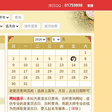
81759898
择日QQ：
繁體
按年度查
按月份查
年
月
日
一
二
三
四
五
六
1
2
3
4
5
6
7
8
9
10
11
12
13
14
15
16
17
18
19
20
21
22
23
24
25
26
27
28
29
30
31
老黄历查询流程：选择上面年、月后，点击日期即可
网站提示：
本站为
黄道吉日查询
、
吉时查询
网站，提
供专业的
老黄历吉日、吉时查询
。周易大师专业在线
为您择取
黄道吉日
、婴儿起名等服务… [
详情
]