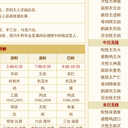
犬怪欠神愿
鼠咬衣主吉
品，否则主人没福品尝。
狐怪主进财
客人容易借酒生事。
母鸡啼主凶
鹋屎衣灾凶
蛇、羊三合，与龙六合。
朋友，因为牛和羊会是属鸡在感情中的桃花贵人。
百虫怪主凶
午日见怪
详解
蛇怪主失火
釜甑鸣主兴
卯时
辰时
巳时
犬怪欠神愿
5:00-6:59
7:00-8:59
9:00-10:59
鼠咬衣妻危
辛卯
壬辰
癸巳
狐怪主产亡
松柏木
长流水
长流水
母鸡啼禄至
鸡
狗
猪
鹋屎衣主病
乙酉
丙戌
丙戌
百虫怪主忧
1945,2005
1946,2006
1946,2006
未日见怪
明堂
天刑
朱雀
蛇怪有酒食
吉
凶
凶
釜甑鸣进口
明堂 比肩
六合 唐符
三合 福星
犬怪主病灾