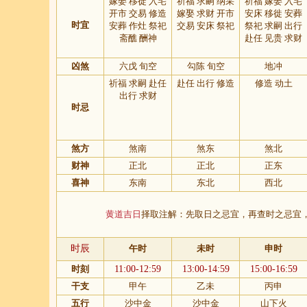
嫁娶 移徙 入宅
祈福 求嗣 纳采
祈福 嫁娶 入宅
开市 交易 修造
嫁娶 求财 开市
安床 移徙 安葬
时宜
安葬 作灶 祭祀
交易 安床 祭祀
祭祀 求嗣 出行
斋醮 酬神
赴任 见贵 求财
凶煞
六戊 旬空
勾陈 旬空
地冲
祈福 求嗣 赴任
赴任 出行 修造
修造 动土
出行 求财
时忌
煞方
煞南
煞东
煞北
财神
正北
正北
正东
喜神
东南
东北
西北
黄道吉日
择取注解：先取日之忌宜，再查时之忌宜
时辰
午时
未时
申时
时刻
11:00-12:59
13:00-14:59
15:00-16:59
干支
甲午
乙未
丙申
五行
沙中金
沙中金
山下火