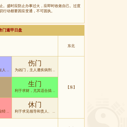
止。盛时应防止办事过火，应即时收敛自己。过度
切行动都要因应变通，不可固执。
排奇门遁甲日盘
东北
伤门
 ...
为凶门，主人遭疾病刑 ...
生门
【东】
利于求财，尤其适合搞 ...
休门
 ...
利于求见领导和贵人、 ...