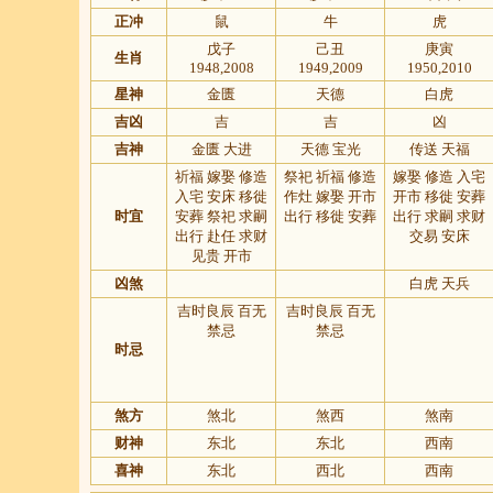
正冲
鼠
牛
虎
戊子
己丑
庚寅
生肖
1948,2008
1949,2009
1950,2010
星神
金匮
天德
白虎
吉凶
吉
吉
凶
吉神
金匮 大进
天德 宝光
传送 天福
祈福 嫁娶 修造
祭祀 祈福 修造
嫁娶 修造 入宅
入宅 安床 移徙
作灶 嫁娶 开市
开市 移徙 安葬
时宜
安葬 祭祀 求嗣
出行 移徙 安葬
出行 求嗣 求财
出行 赴任 求财
交易 安床
见贵 开市
凶煞
白虎 天兵
吉时良辰 百无
吉时良辰 百无
禁忌
禁忌
时忌
煞方
煞北
煞西
煞南
财神
东北
东北
西南
喜神
东北
西北
西南