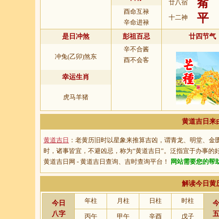
觜
廿八宿
酉命互禄
平
十二神
辛命进禄
是日冲煞
彭祖百忌
廿四节气
辛不合酱
冲兔(乙卯)煞东
酉不会客
幸运生肖
虎马羊猪
黄道吉日来
黄道吉日
：老黄历旧时以星象来推算吉凶，谓青龙、明堂、金
时，诸事皆宜，不避凶忌，称为“
黄道吉日
”。泛指宜于办事的
黄道吉日网 - 黄道吉日查询、吉时查询平台！
网站需要您的帮
解读今日黄
年柱
月柱
日柱
时柱
今日
八字
丙午
甲午
辛酉
戊子