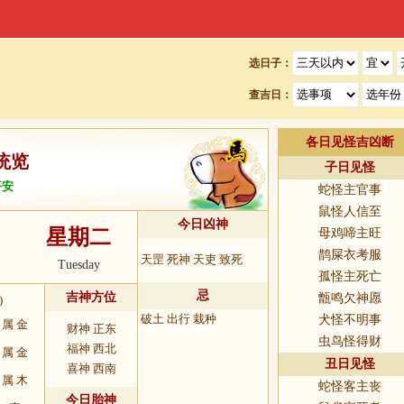
选日子：
查吉日：
各日见怪吉凶断
统览
子日见怪
平安
蛇怪主官事
鼠怪人信至
今日凶神
星期二
母鸡啼主旺
6
鹊屎衣考服
天罡 死神 天吏 致死
Tuesday
孤怪主死亡
忌
吉神方位
甑鸣欠神愿
)
破土 出行 栽种
犬怪不明事
属 金
财神 正东
虫鸟怪得财
福神 西北
属 金
丑日见怪
喜神 西南
属 木
蛇怪客主丧
今日胎神