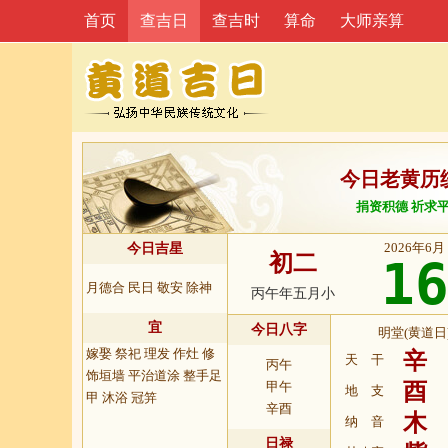
首页
查吉日
查吉时
算命
大师亲算
今日老黄历
捐资积德 祈求
2026年6月
今日吉星
初二
1
月德合 民日 敬安 除神
丙午年五月小
宜
今日八字
明堂(黄道日
嫁娶 祭祀 理发 作灶 修
辛
天 干
丙午
饰垣墙 平治道涂 整手足
甲午
酉
地 支
甲 沐浴 冠笄
辛酉
木
纳 音
日禄