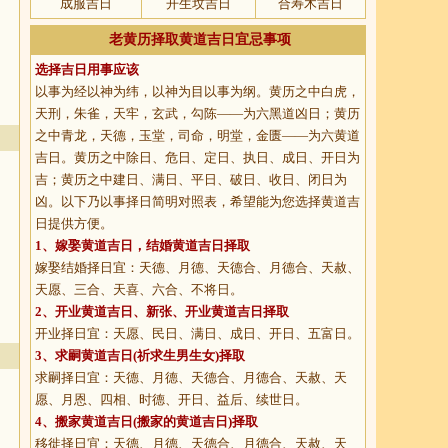
成服吉日
开生坟吉日
合寿木吉日
老黄历择取黄道吉日宜忌事项
选择吉日用事应该
以事为经以神为纬，以神为目以事为纲。黄历之中白虎，
天刑，朱雀，天牢，玄武，勾陈——为六黑道凶日；黄历
之中青龙，天德，玉堂，司命，明堂，金匮——为六黄道
吉日。黄历之中除日、危日、定日、执日、成日、开日为
吉；黄历之中建日、满日、平日、破日、收日、闭日为
凶。以下乃以事择日简明对照表，希望能为您选择黄道吉
日提供方便。
1、
嫁娶黄道吉日
，结婚黄道吉日择取
嫁娶结婚择日宜：天德、月德、天德合、月德合、天赦、
天愿、三合、天喜、六合、不将日。
2、
开业黄道吉日
、新张、开业黄道吉日择取
开业择日宜：天愿、民日、满日、成日、开日、五富日。
3、
求嗣黄道吉日
(祈求生男生女)择取
求嗣择日宜：天德、月德、天德合、月德合、天赦、天
愿、月恩、四相、时德、开日、益后、续世日。
4、
搬家黄道吉日
(搬家的黄道吉日)择取
移徙择日宜：天德、月德、天德合、月德合、天赦、天