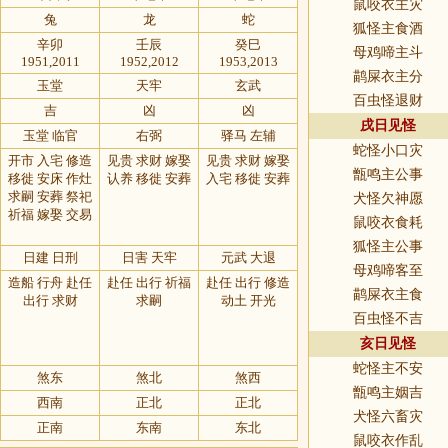
鼠咬衣主灾
兔
龙
蛇
狐怪主食酒
辛卯
壬辰
癸巳
母鸡啼主斗
1951,2011
1952,2012
1953,2013
鹋屎衣主分
玉堂
天牢
玄武
百虫怪退财
吉
凶
凶
戌日见怪
玉堂 临官
右弼
驿马 左辅
蛇怪小口灾
开市 入宅 修造
见贵 求财 嫁娶
见贵 求财 嫁娶
甑鸣主公事
移徙 安床 作灶
认养 移徙 安葬
入宅 移徙 安葬
求嗣 安葬 祭祀
犬怪欠神愿
祈福 嫁娶 交易
鼠咬衣食耗
狐怪主公事
日建 日刑
日害 天牢
元武 大退
母鸡啼客至
造船 行舟 赴任
赴任 出行 祈福
赴任 出行 修造
鹋屎衣主食
出行 求财
求嗣
动土 开光
百虫怪不吉
亥日见怪
蛇怪主不安
煞东
煞北
煞西
甑鸣主姻吉
西南
正北
正北
犬怪六畜灾
正南
东南
东北
鼠咬衣作乱