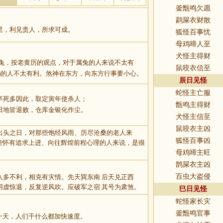
釜甑鸣欠愿
鹋屎衣财散
星，利见贵人，所求可成。
狐怪百事忧
母鸡啼人至
犬怪主得财
卯兔，按老黄历的观点，对于属兔的人来说不太有
鼠咬衣信至
)的人不太有利。煞神在东方，向东方行事要小心。
辰日见怪
蛇怪主亡服
卒死多因此，取定寅年使杀人；
甑鸣主得财
田地皆退败，仓库金银化作尘。
犬怪主信至
鼠咬衣主凶
出头之日，对那些饱经风雨、历尽沧桑的老人来
狐怪百事凶
那些怀有追求上进、向往辉煌前程心理的人来说，是很
母鸡啼主旺
鹊屎衣主凶
百虫大盗侵
入多不利，相克有灾情。先天巽东南 后天兑正西
用虚惊退，反复逆风吹。应破军之宿 其号为肃煞。
巳日见怪
蛇怪家长灾
釜甑鸣官事
一天，人们干什么都加快速度。