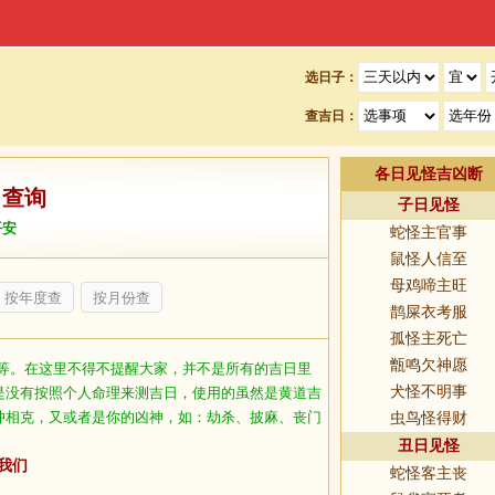
选日子：
查吉日：
各日见怪吉凶断
日查询
子日见怪
平安
蛇怪主官事
鼠怪人信至
母鸡啼主旺
按年度查
按月份查
鹊屎衣考服
孤怪主死亡
甑鸣欠神愿
等。在这里不得不提醒大家，并不是所有的吉日里
犬怪不明事
是没有按照个人命理来测吉日，使用的虽然是黄道吉
冲相克，又或者是你的凶神，如：劫杀、披麻、丧门
虫鸟怪得财
丑日见怪
我们
蛇怪客主丧