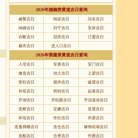
2026年婚姻类黄道吉日查询
嫁娶吉日
纳采吉日
问名吉日
纳婿吉日
归宁吉日
安床吉日
合帐吉日
冠笄吉日
订盟吉日
裁衣吉日
进人口吉日
2026年营建类黄道吉日查询
入宅吉日
安香吉日
安门吉日
修造吉日
动土吉日
上梁吉日
竖柱吉日
掘井吉日
破屋吉日
补垣吉日
拆卸吉日
起基吉日
开池吉日
开柱眼吉日
平治道涂吉日
造桥吉日
定磉吉日
造屋吉日
坏垣吉日
作灶吉日
作梁吉日
造畜椆栖吉日
造仓吉日
修饰垣墙吉日
造船吉日
合脊吉日
作厕吉日