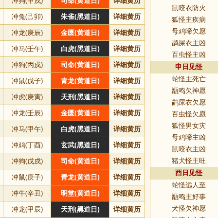
冲狗(甲戍)
司命(黄道日)
详细黄历
鼠咬衣防火
冲兔(己卯)
朱雀(黑道日)
详细黄历
狐怪主疾病
冲龙(庚辰)
金匮(黄道日)
详细黄历
母鸡啼欠愿
鹊屎衣主凶
冲马(壬午)
白虎(黑道日)
详细黄历
百虫怪主凶
冲狗(丙戍)
司命(黄道日)
详细黄历
申日见怪
蛇怪主死亡
冲鼠(戊子)
青龙(黄道日)
详细黄历
甑鸣欠神愿
冲虎(庚寅)
天刑(黑道日)
详细黄历
鹋屎衣欠愿
冲龙(壬辰)
金匮(黄道日)
详细黄历
百虫怪欠愿
狐怪男女灾
冲马(甲午)
白虎(黑道日)
详细黄历
母鸡啼主凶
冲鸡(丁酉)
玄武(黑道日)
详细黄历
鼠咬衣主凶
冲狗(戊戍)
司命(黄道日)
详细黄历
猪犬怪主旺
酉日见怪
冲鼠(庚子)
青龙(黄道日)
详细黄历
蛇怪远人至
冲牛(辛丑)
明堂(黄道日)
详细黄历
甑鸣主好事
冲龙(甲辰)
天刑(黑道日)
详细黄历
犬怪欠神愿