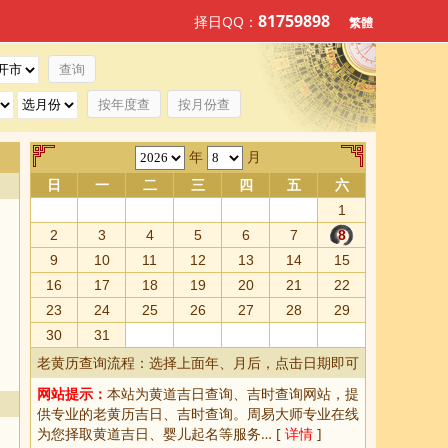
81759898
择日QQ：
繁體
按年度查
按月份查
年
月
日
一
二
三
四
五
六
1
2
3
4
5
6
7
8
9
10
11
12
13
14
15
16
17
18
19
20
21
22
23
24
25
26
27
28
29
30
31
老黄历查询流程：选择上面年、月后，点击日期即可
网站提示：
本站为
黄道吉日查询
、
吉时查询
网站，提
供专业的
老黄历吉日、吉时查询
。周易大师专业在线
为您择取
黄道吉日
、婴儿起名等服务… [
详情
]