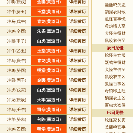
冲狗(庚戍)
金匮(黄道日)
详细黄历
釜甑鸣欠愿
冲牛(癸丑)
玉堂(黄道日)
详细黄历
鹋屎衣财散
狐怪百事忧
冲马(戊午)
青龙(黄道日)
详细黄历
母鸡啼人至
冲鸡(辛酉)
朱雀(黑道日)
详细黄历
犬怪主得财
冲鼠(甲子)
白虎(黑道日)
详细黄历
鼠咬衣信至
辰日见怪
冲牛(乙丑)
玉堂(黄道日)
详细黄历
蛇怪主亡服
冲马(庚午)
青龙(黄道日)
详细黄历
甑鸣主得财
冲鸡(癸酉)
明堂(黄道日)
详细黄历
犬怪主信至
鼠咬衣主凶
冲鼠(丙子)
金匮(黄道日)
详细黄历
狐怪百事凶
冲虎(戊寅)
白虎(黑道日)
详细黄历
母鸡啼主旺
鹊屎衣主凶
冲龙(庚辰)
天牢(黑道日)
详细黄历
百虫大盗侵
冲马(壬午)
司命(黄道日)
详细黄历
巳日见怪
冲羊(癸未)
勾陈(黑道日)
详细黄历
蛇怪家长灾
釜甑鸣官事
冲鸡(乙酉)
明堂(黄道日)
详细黄历