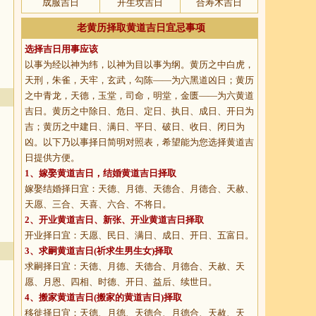
成服吉日
开生坟吉日
合寿木吉日
老黄历择取黄道吉日宜忌事项
选择吉日用事应该
以事为经以神为纬，以神为目以事为纲。黄历之中白虎，
天刑，朱雀，天牢，玄武，勾陈——为六黑道凶日；黄历
之中青龙，天德，玉堂，司命，明堂，金匮——为六黄道
吉日。黄历之中除日、危日、定日、执日、成日、开日为
吉；黄历之中建日、满日、平日、破日、收日、闭日为
凶。以下乃以事择日简明对照表，希望能为您选择黄道吉
日提供方便。
1、
嫁娶黄道吉日
，结婚黄道吉日择取
嫁娶结婚择日宜：天德、月德、天德合、月德合、天赦、
天愿、三合、天喜、六合、不将日。
2、
开业黄道吉日
、新张、开业黄道吉日择取
开业择日宜：天愿、民日、满日、成日、开日、五富日。
3、
求嗣黄道吉日
(祈求生男生女)择取
求嗣择日宜：天德、月德、天德合、月德合、天赦、天
愿、月恩、四相、时德、开日、益后、续世日。
4、
搬家黄道吉日
(搬家的黄道吉日)择取
移徙择日宜：天德、月德、天德合、月德合、天赦、天