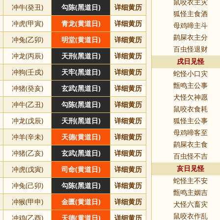
鼠咬衣主灾
冲牛(癸丑)
勾陈(黑道日)
详细黄历
狐怪主食酒
冲虎(甲寅)
青龙(黄道日)
详细黄历
母鸡啼主斗
鹋屎衣主分
冲兔(乙卯)
明堂(黄道日)
详细黄历
百虫怪退财
冲龙(丙辰)
天刑(黑道日)
详细黄历
戌日见怪
冲狗(壬戍)
天牢(黑道日)
详细黄历
蛇怪小口灾
甑鸣主公事
冲猪(癸亥)
玄武(黑道日)
详细黄历
犬怪欠神愿
冲牛(乙丑)
勾陈(黑道日)
详细黄历
鼠咬衣食耗
冲龙(戊辰)
天刑(黑道日)
详细黄历
狐怪主公事
母鸡啼客至
冲羊(辛未)
天德(黄道日)
详细黄历
鹋屎衣主食
冲猪(乙亥)
玄武(黑道日)
详细黄历
百虫怪不吉
冲虎(戊寅)
司命(黄道日)
详细黄历
亥日见怪
蛇怪主不安
冲兔(己卯)
勾陈(黑道日)
详细黄历
甑鸣主姻吉
冲猴(甲申)
金匮(黄道日)
详细黄历
犬怪六畜灾
鼠咬衣作乱
冲鸡(乙酉)
天德(黄道日)
详细黄历