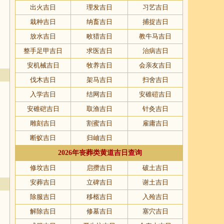
出火吉日
理发吉日
习艺吉日
栽种吉日
纳畜吉日
捕捉吉日
放水吉日
畋猎吉日
教牛马吉日
整手足甲吉日
求医吉日
治病吉日
安机械吉日
牧养吉日
会亲友吉日
伐木吉日
架马吉日
扫舍吉日
入学吉日
结网吉日
安碓磑吉日
安碓硙吉日
取渔吉日
针灸吉日
雕刻吉日
割蜜吉日
雇庸吉日
断蚁吉日
归岫吉日
2026年丧葬类黄道吉日查询
修坟吉日
启攒吉日
破土吉日
安葬吉日
立碑吉日
谢土吉日
除服吉日
移柩吉日
入殓吉日
解除吉日
修墓吉日
塞穴吉日