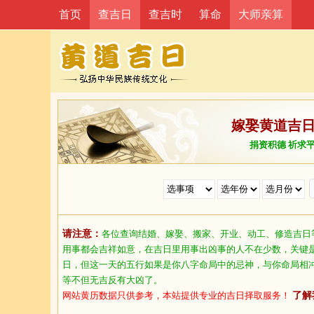
首页
查吉日
查吉时
算命
大师亲算
嫁娶黄道吉
捐资积德 祈求
请注意：
各位查询结婚、嫁娶、搬家、开业、动工、修造吉日
用事都会吉祥如意，在吉日里用事出凶事的人不在少数，关键
日，但这一天的五行如果是你八字命局中的忌神，与你命局相
等不但无吉反有大凶了。
网站黄历数据只供参考，本站提供专业的吉日择取服务！
了解