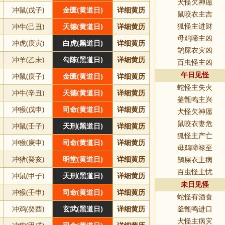
犬怪欠神愿
冲鼠(戊子)
金匮(黄道日)
详细黄历
鼠咬衣主吉
冲牛(己丑)
天德(黄道日)
详细黄历
狐怪主进财
母鸡啼主凶
冲虎(庚寅)
白虎(黑道日)
详细黄历
鹋屎衣灾凶
冲羊(乙未)
勾陈(黑道日)
详细黄历
百虫怪主凶
冲鼠(庚子)
金匮(黄道日)
详细黄历
午日见怪
蛇怪主失火
冲牛(辛丑)
天德(黄道日)
详细黄历
釜甑鸣主兴
冲猴(戊申)
司命(黄道日)
详细黄历
犬怪欠神愿
鼠咬衣妻危
冲鼠(壬子)
天刑(黑道日)
详细黄历
狐怪主产亡
冲猴(庚申)
司命(黄道日)
详细黄历
母鸡啼禄至
冲猪(癸亥)
明堂(黄道日)
详细黄历
鹋屎衣主病
百虫怪主忧
冲鼠(甲子)
天刑(黑道日)
详细黄历
未日见怪
冲猴(壬申)
司命(黄道日)
详细黄历
蛇怪有酒食
冲鸡(癸酉)
玄武(黑道日)
详细黄历
釜甑鸣进口
犬怪主病灾