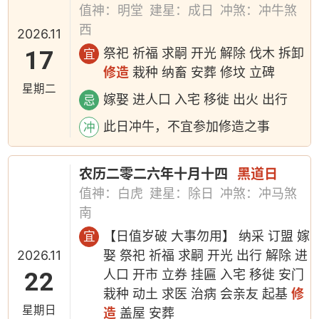
值神：明堂
建星：成日
冲煞：冲牛煞
西
2026.11
17
祭祀 祈福 求嗣 开光 解除 伐木 拆卸
宜
修造
栽种 纳畜 安葬 修坟 立碑
星期二
嫁娶 进人口 入宅 移徙 出火 出行
忌
此日冲牛，不宜参加修造之事
冲
农历二零二六年十月十四
黑道日
值神：白虎
建星：除日
冲煞：冲马煞
南
【日值岁破 大事勿用】 纳采 订盟 嫁
宜
2026.11
娶 祭祀 祈福 求嗣 开光 出行 解除 进
22
人口 开市 立券 挂匾 入宅 移徙 安门
栽种 动土 求医 治病 会亲友 起基
修
星期日
造
盖屋 安葬