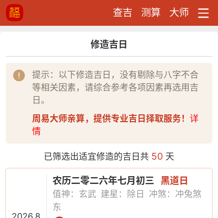
查吉
测算
大师
修造吉日
提示：以下修造吉日，没有剔除与八字不合
等相关因素，请综合参考各项因素再选用吉
日。
周易大师亲算，提供专业吉日择取服务！
详
情
50
已筛选出适宜修造的吉日共
天
农历二零二六年七月初三
黑道日
值神：玄武
建星：除日
冲煞：冲兔煞
东
2026.8