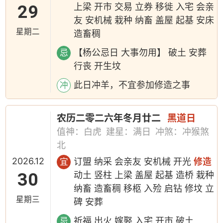
29
上梁 开市 交易 立券 移徙 入宅 会亲
友 安机械 栽种 纳畜 盖屋 起基 安床
星期二
造畜稠
【杨公忌日 大事勿用】 破土 安葬
忌
行丧 开生坟
此日冲羊，不宜参加修造之事
冲
农历二零二六年冬月廿二
黑道日
值神：白虎
建星：满日
冲煞：冲猴煞
北
2026.12
订盟 纳采 会亲友 安机械 开光
修造
宜
30
动土 竖柱 上梁 盖屋 起基 造桥 栽种
纳畜 造畜稠 移柩 入殓 启钻 修坟 立
星期三
碑 安葬
祈福 出火 嫁娶 入宅 开市 破土
忌