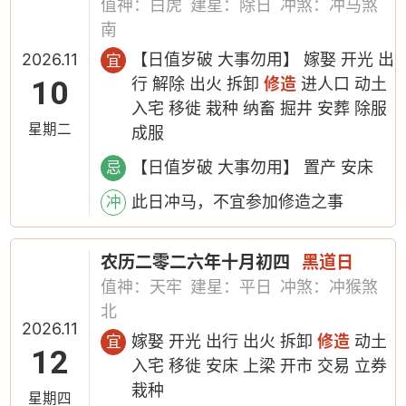
值神：白虎
建星：除日
冲煞：冲马煞
南
2026.11
【日值岁破 大事勿用】 嫁娶 开光 出
宜
10
行 解除 出火 拆卸
修造
进人口 动土
入宅 移徙 栽种 纳畜 掘井 安葬 除服
星期二
成服
【日值岁破 大事勿用】 置产 安床
忌
此日冲马，不宜参加修造之事
冲
农历二零二六年十月初四
黑道日
值神：天牢
建星：平日
冲煞：冲猴煞
北
2026.11
嫁娶 开光 出行 出火 拆卸
修造
动土
宜
12
入宅 移徙 安床 上梁 开市 交易 立券
栽种
星期四