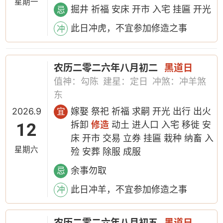
星期一
掘井 祈福 安床 开市 入宅 挂匾 开光
忌
此日冲虎，不宜参加修造之事
冲
农历二零二六年八月初二
黑道日
值神：勾陈
建星：定日
冲煞：冲羊煞
东
2026.9
嫁娶 祭祀 祈福 求嗣 开光 出行 出火
宜
12
拆卸
修造
动土 进人口 入宅 移徙 安
床 开市 交易 立券 挂匾 栽种 纳畜 入
星期六
殓 安葬 除服 成服
余事勿取
忌
此日冲羊，不宜参加修造之事
冲
农历二零二六年八月初五
黑道日