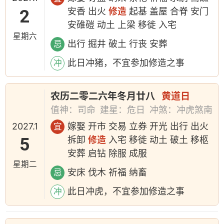
2
安香 出火
修造
起基 盖屋 合脊 安门
安碓磑 动土 上梁 移徙 入宅
星期六
出行 掘井 破土 行丧 安葬
忌
此日冲猪，不宜参加修造之事
冲
农历二零二六年冬月廿八
黄道日
值神：司命
建星：危日
冲煞：冲虎煞南
2027.1
嫁娶 开市 交易 立券 开光 出行 出火
宜
5
拆卸
修造
入宅 移徙 动土 破土 移柩
安葬 启钻 除服 成服
星期二
安床 伐木 祈福 纳畜
忌
此日冲虎，不宜参加修造之事
冲