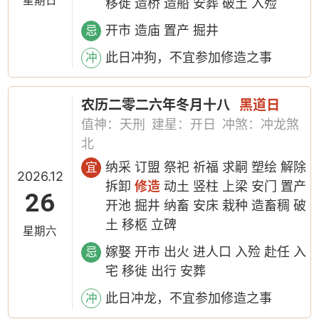
星期日
移徙 造桥 造船 安葬 破土 入殓
开市 造庙 置产 掘井
忌
此日冲狗，不宜参加修造之事
冲
农历二零二六年冬月十八
黑道日
值神：天刑
建星：开日
冲煞：冲龙煞
北
纳采 订盟 祭祀 祈福 求嗣 塑绘 解除
宜
2026.12
拆卸
修造
动土 竖柱 上梁 安门 置产
26
开池 掘井 纳畜 安床 栽种 造畜稠 破
土 移柩 立碑
星期六
嫁娶 开市 出火 进人口 入殓 赴任 入
忌
宅 移徙 出行 安葬
此日冲龙，不宜参加修造之事
冲