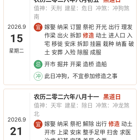
值神：天刑
建星：危日
冲煞：冲狗煞
南
2026.9
嫁娶 纳采 订盟 祭祀 开光 出行 理发
宜
15
作梁 出火 拆卸
修造
动土 进人口 入
宅 移徙 安床 拆卸 挂匾 栽种 纳畜 破
星期二
土 安葬 入殓 除服 成服
开市 掘井 开渠 造桥 造船
忌
此日冲狗，不宜参加修造之事
冲
农历二零二六年八月十一
黑道日
值神：天牢
建星：除日
冲煞：冲龙煞
北
2026.9
嫁娶 纳采 祭祀 解除 出行
修造
动土
宜
21
开市 上梁 安床 整手足甲 扫舍 求医