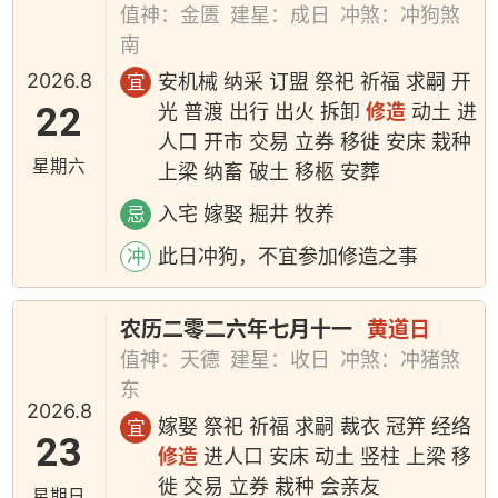
值神：金匮
建星：成日
冲煞：冲狗煞
南
2026.8
安机械 纳采 订盟 祭祀 祈福 求嗣 开
宜
22
光 普渡 出行 出火 拆卸
修造
动土 进
人口 开市 交易 立券 移徙 安床 栽种
星期六
上梁 纳畜 破土 移柩 安葬
入宅 嫁娶 掘井 牧养
忌
此日冲狗，不宜参加修造之事
冲
农历二零二六年七月十一
黄道日
值神：天德
建星：收日
冲煞：冲猪煞
东
2026.8
嫁娶 祭祀 祈福 求嗣 裁衣 冠笄 经络
宜
23
修造
进人口 安床 动土 竖柱 上梁 移
徙 交易 立券 栽种 会亲友
星期日