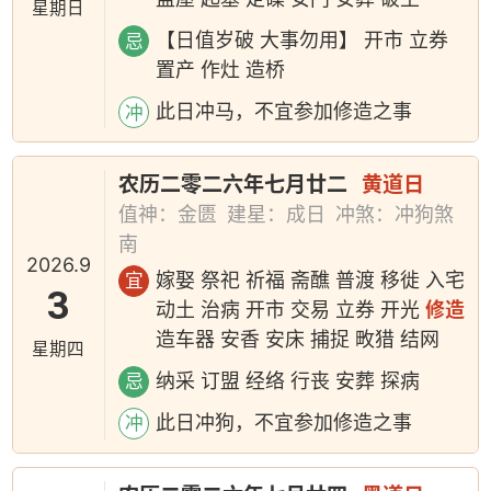
星期日
【日值岁破 大事勿用】 开市 立券
忌
置产 作灶 造桥
此日冲马，不宜参加修造之事
冲
农历二零二六年七月廿二
黄道日
值神：金匮
建星：成日
冲煞：冲狗煞
南
2026.9
嫁娶 祭祀 祈福 斋醮 普渡 移徙 入宅
宜
3
动土 治病 开市 交易 立券 开光
修造
造车器 安香 安床 捕捉 畋猎 结网
星期四
纳采 订盟 经络 行丧 安葬 探病
忌
此日冲狗，不宜参加修造之事
冲