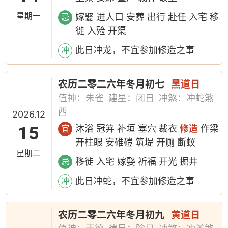
星期一
嫁娶 进人口 安葬 出行 赴任 入宅 移
忌
徙 入殓 开渠
此日冲龙，不宜参加修造之事
冲
农历二零二六年冬月初七
黑道日
值神：朱雀
建星：闭日
冲煞：冲蛇煞
西
2026.12
15
沐浴 冠笄 补垣 塞穴 裁衣
修造
作梁
宜
开柱眼 安碓磑 筑堤 开厕 断蚁
星期二
移徙 入宅 嫁娶 祈福 开光 掘井
忌
此日冲蛇，不宜参加修造之事
冲
农历二零二六年冬月初九
黄道日