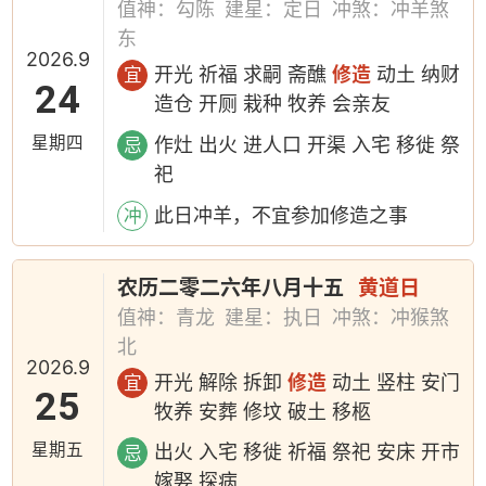
值神：勾陈
建星：定日
冲煞：冲羊煞
东
2026.9
开光 祈福 求嗣 斋醮
修造
动土 纳财
宜
24
造仓 开厕 栽种 牧养 会亲友
星期四
作灶 出火 进人口 开渠 入宅 移徙 祭
忌
祀
此日冲羊，不宜参加修造之事
冲
农历二零二六年八月十五
黄道日
值神：青龙
建星：执日
冲煞：冲猴煞
北
2026.9
开光 解除 拆卸
修造
动土 竖柱 安门
宜
25
牧养 安葬 修坟 破土 移柩
星期五
出火 入宅 移徙 祈福 祭祀 安床 开市
忌
嫁娶 探病