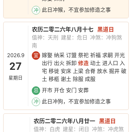
此日冲猴，不宜参加修造之事
冲
农历二零二六年八月十七
黑道日
值神：天刑
建星：危日
冲煞：冲狗煞
南
2026.9
嫁娶 纳采 订盟 祭祀 祈福 求嗣 开光
宜
27
出行 出火 拆卸
修造
动土 进人口 入
宅 移徙 安床 上梁 合脊 放水 掘井 破
星期日
土 移柩 谢土 除服 成服
开市 开仓 安门 安葬
忌
此日冲狗，不宜参加修造之事
冲
农历二零二六年八月廿一
黑道日
值神：白虎
建星：闭日
冲煞：冲虎煞