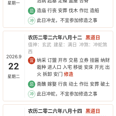
治病 起基 定磉 盖屋 合脊
星期一
造庙 行丧 安葬 伐木 作灶 造船
忌
此日冲龙，不宜参加修造之事
冲
农历二零二六年八月十二
黑道日
值神：玄武
建星：满日
冲煞：冲蛇煞
西
2026.9
纳采 订盟 开市 交易 立券 挂匾 纳财
宜
22
栽种 进人口 入宅 移徙 安床 开光 出
火 拆卸 安门
修造
星期二
斋醮 嫁娶 行丧 动土 作灶 安葬 破土
忌
此日冲蛇，不宜参加修造之事
冲
农历二零二六年八月十四
黑道日