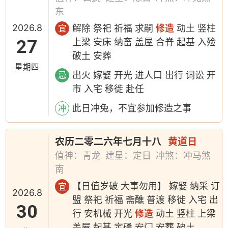
东
2026.8
解除 祭祀 祈福 求嗣
修造
动土 竖柱
宜
27
上梁 安床 纳畜 盖屋 合脊 起基 入殓
破土 安葬
星期四
出火 嫁娶 开光 进人口 出行 词讼 开
忌
市 入宅 移徙 赴任
此日冲兔，不宜参加修造之事
冲
农历二零二六年七月十八
黄道日
值神：青龙
建星：定日
冲煞：冲马煞
南
【日值岁破 大事勿用】 嫁娶 纳采 订
宜
2026.8
盟 祭祀 祈福 斋醮 普渡 移徙 入宅 出
30
行 安机械 开光
修造
动土 竖柱 上梁
盖屋 起基 定磉 安门 安葬 破土