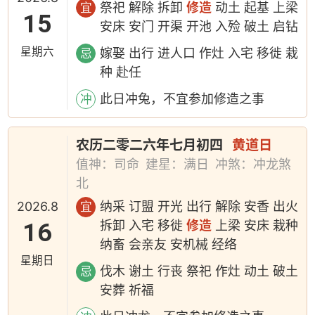
祭祀 解除 拆卸
修造
动土 起基 上梁
宜
15
安床 安门 开渠 开池 入殓 破土 启钻
星期六
嫁娶 出行 进人口 作灶 入宅 移徙 栽
忌
种 赴任
此日冲兔，不宜参加修造之事
冲
农历二零二六年七月初四
黄道日
值神：司命
建星：满日
冲煞：冲龙煞
北
2026.8
纳采 订盟 开光 出行 解除 安香 出火
宜
16
拆卸 入宅 移徙
修造
上梁 安床 栽种
纳畜 会亲友 安机械 经络
星期日
伐木 谢土 行丧 祭祀 作灶 动土 破土
忌
安葬 祈福