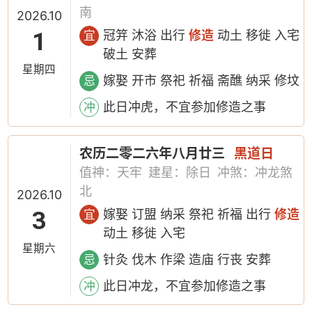
南
2026.10
1
冠笄 沐浴 出行
修造
动土 移徙 入宅
宜
破土 安葬
星期四
嫁娶 开市 祭祀 祈福 斋醮 纳采 修坟
忌
此日冲虎，不宜参加修造之事
冲
农历二零二六年八月廿三
黑道日
值神：天牢
建星：除日
冲煞：冲龙煞
北
2026.10
3
嫁娶 订盟 纳采 祭祀 祈福 出行
修造
宜
动土 移徙 入宅
星期六
针灸 伐木 作梁 造庙 行丧 安葬
忌
此日冲龙，不宜参加修造之事
冲