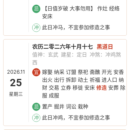
【日值岁破 大事勿用】 作灶 经络
忌
安床
此日冲马，不宜参加修造之事
冲
农历二零二六年十月十七
黑道日
值神：玄武
建星：定日
冲煞：冲鸡煞
西
2026.11
嫁娶 纳采 订盟 祭祀 斋醮 开光 安香
宜
25
出火 出行 拆卸 动土 祈福 进人口 纳
财 交易 立券 移徙 安床
修造
安葬 除
星期三
服 成服
置产 掘井 词讼 栽种
忌
此日冲鸡，不宜参加修造之事
冲