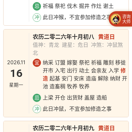
祈福 祭祀 伐木 掘井 作灶 谢土
忌
咨询
此日冲猴，不宜参加修造之事
冲
大师
农历二零二六年十月初八
黄道日
值神：青龙
建星：危日
冲煞：冲鼠煞
北
2026.11
纳采 订盟 嫁娶 祭祀 祈福 雕刻 移徙
宜
16
开市 入宅 出行 动土 会亲友 入学
修
造
起基 安门 安床 造庙 解除 纳财 开
星期一
池 造畜稠 牧养 牧养
上梁 开仓 出货财 盖屋 造船
忌
此日冲鼠，不宜参加修造之事
冲
农历二零二六年十月初九
黄道日