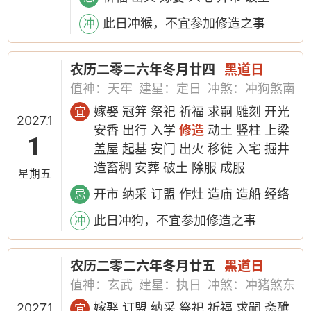
此日冲猴，不宜参加修造之事
冲
农历二零二六年冬月廿四
黑道日
值神：天牢
建星：定日
冲煞：冲狗煞南
嫁娶 冠笄 祭祀 祈福 求嗣 雕刻 开光
宜
2027.1
安香 出行 入学
修造
动土 竖柱 上梁
1
盖屋 起基 安门 出火 移徙 入宅 掘井
造畜稠 安葬 破土 除服 成服
星期五
开市 纳采 订盟 作灶 造庙 造船 经络
忌
此日冲狗，不宜参加修造之事
冲
农历二零二六年冬月廿五
黑道日
值神：玄武
建星：执日
冲煞：冲猪煞东
2027.1
嫁娶 订盟 纳采 祭祀 祈福 求嗣 斋醮
宜