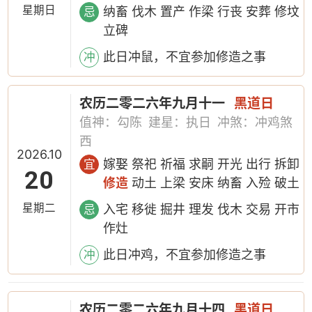
星期日
纳畜 伐木 置产 作梁 行丧 安葬 修坟
忌
立碑
此日冲鼠，不宜参加修造之事
冲
农历二零二六年九月十一
黑道日
值神：勾陈
建星：执日
冲煞：冲鸡煞
西
2026.10
嫁娶 祭祀 祈福 求嗣 开光 出行 拆卸
宜
20
修造
动土 上梁 安床 纳畜 入殓 破土
星期二
入宅 移徙 掘井 理发 伐木 交易 开市
忌
作灶
此日冲鸡，不宜参加修造之事
冲
农历二零二六年九月十四
黑道日