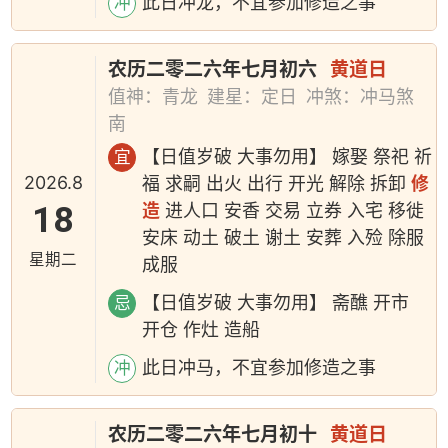
此日冲龙，不宜参加修造之事
冲
农历二零二六年七月初六
黄道日
值神：青龙
建星：定日
冲煞：冲马煞
南
【日值岁破 大事勿用】 嫁娶 祭祀 祈
宜
2026.8
福 求嗣 出火 出行 开光 解除 拆卸
修
18
造
进人口 安香 交易 立券 入宅 移徙
安床 动土 破土 谢土 安葬 入殓 除服
星期二
成服
【日值岁破 大事勿用】 斋醮 开市
忌
开仓 作灶 造船
此日冲马，不宜参加修造之事
冲
农历二零二六年七月初十
黄道日