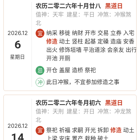
农历二零二六年十月廿八
黑道日
值神：天牢
建星：平日
冲煞：冲猴煞
北
2026.12
纳采 移徙 纳财 开市 交易 立券 入宅
宜
6
修造
动土 竖柱 起基 定磉 造庙 安香
出火 修饰垣墙 平治道涂 会亲友 出行
星期日
开池 开厕
开仓 盖屋 造桥 祭祀
忌
此日冲猴，不宜参加修造之事
冲
农历二零二六年冬月初六
黑道日
值神：天刑
建星：开日
冲煞：冲龙煞
北
2026.12
祭祀 祈福 求嗣 开光 拆卸
修造
动土
宜
14
上梁 安床 置产 栽种 破土