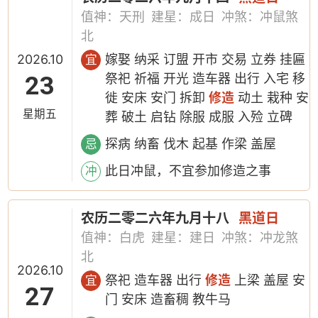
值神：天刑
建星：成日
冲煞：冲鼠煞
北
2026.10
嫁娶 纳采 订盟 开市 交易 立券 挂匾
宜
23
祭祀 祈福 开光 造车器 出行 入宅 移
徙 安床 安门 拆卸
修造
动土 栽种 安
星期五
葬 破土 启钻 除服 成服 入殓 立碑
探病 纳畜 伐木 起基 作梁 盖屋
忌
此日冲鼠，不宜参加修造之事
冲
农历二零二六年九月十八
黑道日
值神：白虎
建星：建日
冲煞：冲龙煞
北
2026.10
祭祀 造车器 出行
修造
上梁 盖屋 安
宜
27
门 安床 造畜稠 教牛马