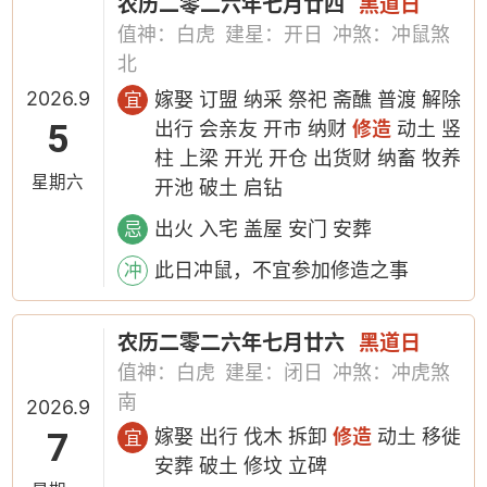
农历二零二六年七月廿四
黑道日
值神：白虎
建星：开日
冲煞：冲鼠煞
北
2026.9
嫁娶 订盟 纳采 祭祀 斋醮 普渡 解除
宜
5
出行 会亲友 开市 纳财
修造
动土 竖
柱 上梁 开光 开仓 出货财 纳畜 牧养
星期六
开池 破土 启钻
出火 入宅 盖屋 安门 安葬
忌
此日冲鼠，不宜参加修造之事
冲
农历二零二六年七月廿六
黑道日
值神：白虎
建星：闭日
冲煞：冲虎煞
南
2026.9
7
嫁娶 出行 伐木 拆卸
修造
动土 移徙
宜
安葬 破土 修坟 立碑