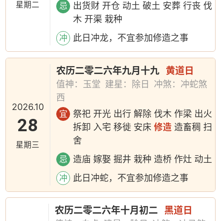
星期二
出货财 开仓 动土 破土 安葬 行丧 伐
忌
木 开渠 栽种
此日冲龙，不宜参加修造之事
冲
农历二零二六年九月十九
黄道日
值神：玉堂
建星：除日
冲煞：冲蛇煞
西
2026.10
祭祀 开光 出行 解除 伐木 作梁 出火
宜
28
拆卸 入宅 移徙 安床
修造
造畜稠 扫
舍
星期三
造庙 嫁娶 掘井 栽种 造桥 作灶 动土
忌
此日冲蛇，不宜参加修造之事
冲
农历二零二六年十月初二
黑道日