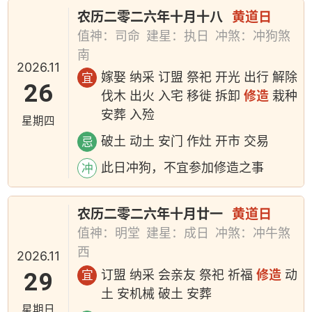
农历二零二六年十月十八
黄道日
值神：司命
建星：执日
冲煞：冲狗煞
南
2026.11
嫁娶 纳采 订盟 祭祀 开光 出行 解除
宜
26
伐木 出火 入宅 移徙 拆卸
修造
栽种
安葬 入殓
星期四
破土 动土 安门 作灶 开市 交易
忌
此日冲狗，不宜参加修造之事
冲
农历二零二六年十月廿一
黄道日
值神：明堂
建星：成日
冲煞：冲牛煞
西
2026.11
29
订盟 纳采 会亲友 祭祀 祈福
修造
动
宜
土 安机械 破土 安葬
星期日