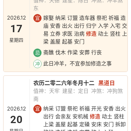
值神：天德
建星：除日
冲煞：冲羊煞
东
2026.12
嫁娶 纳采 订盟 造车器 祭祀 祈福 造
宜
17
庙 安香 出火 出行 归宁 入学 入宅 交
易 立券 求医 治病
修造
动土 竖柱 上
星期四
梁 盖屋 起基 安门
斋醮 伐木 作梁 安葬 行丧
忌
此日冲羊，不宜参加修造之事
冲
农历二零二六年冬月十二
黑道日
值神：天牢
建星：定日
冲煞：冲狗煞
南
2026.12
纳采 订盟 祭祀 祈福 开光 安香 出火
宜
20
出行 会亲友 安机械
修造
动土 竖柱
上梁 盖屋 起基 定磉 安床 安门 拆卸