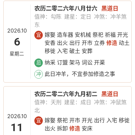
农历二零二六年八月廿六
黑道日
值神：勾陈
建星：定日
冲煞：冲羊煞
东
2026.10
嫁娶 造车器 安机械 祭祀 祈福 开光
宜
6
安香 出火 出行 开市 立券
修造
动土
移徙 入宅 破土 安葬
星期二
纳采 订盟 架马 词讼 开渠
忌
此日冲羊，不宜参加修造之事
冲
农历二零二六年九月初二
黑道日
值神：天刑
建星：成日
冲煞：冲鼠煞
北
2026.10
嫁娶 祭祀 开市 开光 出行 入宅 移徙
宜
11
出火 拆卸
修造
安床