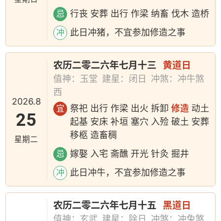
行丧 安葬 出行 作梁 纳畜 伐木 造桥
忌
此日冲猪，不宜参加修造之事
冲
农历二零二六年七月十三
黄道日
值神：玉堂
建星：闭日
冲煞：冲牛煞
西
2026.8
祭祀 出行 作梁 出火 拆卸
修造
动土
宜
25
起基 安床 补垣 塞穴 入殓 破土 安葬
移柩 造畜稠
星期二
嫁娶 入宅 斋醮 开光 针灸 掘井
忌
此日冲牛，不宜参加修造之事
冲
农历二零二六年七月十五
黑道日
值神：玄武
建星：除日
冲煞：冲兔煞