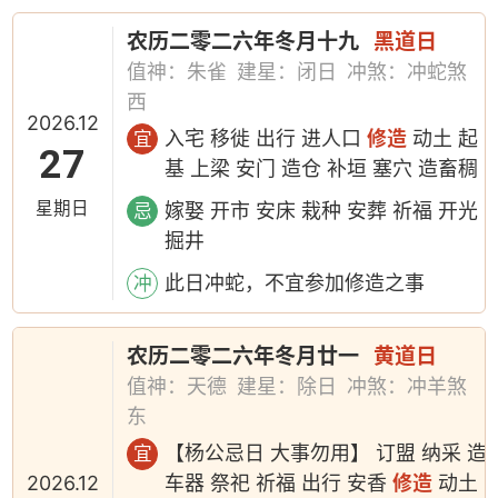
农历二零二六年冬月十九
黑道日
值神：朱雀
建星：闭日
冲煞：冲蛇煞
西
2026.12
入宅 移徙 出行 进人口
修造
动土 起
宜
27
基 上梁 安门 造仓 补垣 塞穴 造畜稠
星期日
嫁娶 开市 安床 栽种 安葬 祈福 开光
忌
掘井
此日冲蛇，不宜参加修造之事
冲
农历二零二六年冬月廿一
黄道日
值神：天德
建星：除日
冲煞：冲羊煞
东
【杨公忌日 大事勿用】 订盟 纳采 造
宜
2026.12
车器 祭祀 祈福 出行 安香
修造
动土