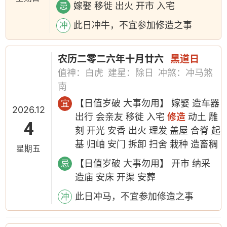
嫁娶 移徙 出火 开市 入宅
忌
此日冲牛，不宜参加修造之事
冲
农历二零二六年十月廿六
黑道日
值神：白虎
建星：除日
冲煞：冲马煞
南
【日值岁破 大事勿用】 嫁娶 造车器
宜
2026.12
出行 会亲友 移徙 入宅
修造
动土 雕
4
刻 开光 安香 出火 理发 盖屋 合脊 起
基 归岫 安门 拆卸 扫舍 栽种 造畜稠
星期五
【日值岁破 大事勿用】 开市 纳采
忌
造庙 安床 开渠 安葬
此日冲马，不宜参加修造之事
冲