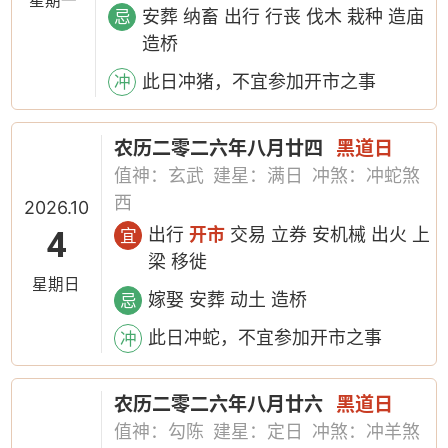
星期一
安葬 纳畜 出行 行丧 伐木 栽种 造庙
忌
造桥
此日冲猪，不宜参加开市之事
冲
农历二零二六年八月廿四
黑道日
值神：玄武
建星：满日
冲煞：冲蛇煞
西
2026.10
4
出行
开市
交易 立券 安机械 出火 上
宜
梁 移徙
星期日
嫁娶 安葬 动土 造桥
忌
此日冲蛇，不宜参加开市之事
冲
农历二零二六年八月廿六
黑道日
值神：勾陈
建星：定日
冲煞：冲羊煞