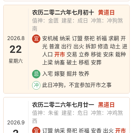
农历二零二六年七月初十
黄道日
值神：金匮
建星：成日
冲煞：冲狗煞
南
2026.8
安机械 纳采 订盟 祭祀 祈福 求嗣 开
宜
22
光 普渡 出行 出火 拆卸 修造 动土 进
人口
开市
交易 立券 移徙 安床 栽种
星期六
上梁 纳畜 破土 移柩 安葬
入宅 嫁娶 掘井 牧养
忌
此日冲狗，不宜参加开市之事
冲
农历二零二六年七月廿一
黑道日
值神：朱雀
建星：危日
冲煞：冲鸡煞
西
2026.9
订盟 纳采 祭祀 祈福 安香 出火
开市
宜