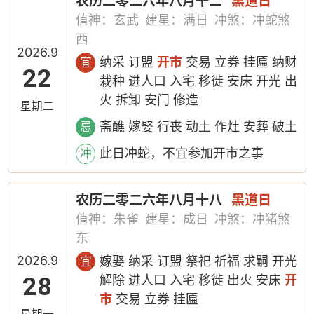
农历二零二六年八月十二
黑道日
值神：玄武
建星：满日
冲煞：冲蛇煞
西
2026.9
纳采 订盟
开市
交易 立券 挂匾 纳财
宜
22
栽种 进人口 入宅 移徙 安床 开光 出
火 拆卸 安门 修造
星期二
斋醮 嫁娶 行丧 动土 作灶 安葬 破土
忌
此日冲蛇，不宜参加开市之事
冲
农历二零二六年八月十八
黑道日
值神：朱雀
建星：成日
冲煞：冲猪煞
东
2026.9
嫁娶 纳采 订盟 祭祀 祈福 求嗣 开光
宜
28
解除 进人口 入宅 移徙 出火 安床
开
市
交易 立券 挂匾