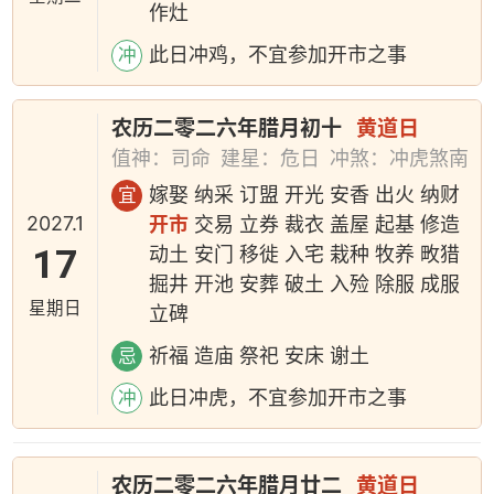
作灶
此日冲鸡，不宜参加开市之事
冲
农历二零二六年腊月初十
黄道日
值神：司命
建星：危日
冲煞：冲虎煞南
嫁娶 纳采 订盟 开光 安香 出火 纳财
宜
2027.1
开市
交易 立券 裁衣 盖屋 起基 修造
17
动土 安门 移徙 入宅 栽种 牧养 畋猎
掘井 开池 安葬 破土 入殓 除服 成服
星期日
立碑
祈福 造庙 祭祀 安床 谢土
忌
此日冲虎，不宜参加开市之事
冲
农历二零二六年腊月廿二
黄道日