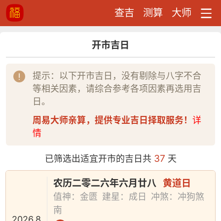
查吉
测算
大师
开市吉日
提示：以下开市吉日，没有剔除与八字不合
等相关因素，请综合参考各项因素再选用吉
日。
周易大师亲算，提供专业吉日择取服务！
详
情
37
已筛选出适宜开市的吉日共
天
农历二零二六年六月廿八
黄道日
值神：金匮
建星：成日
冲煞：冲狗煞
南
2026.8