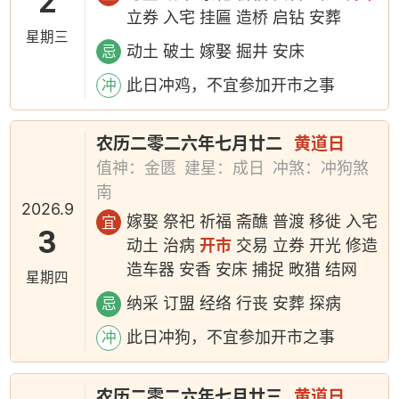
2
立券 入宅 挂匾 造桥 启钻 安葬
星期三
动土 破土 嫁娶 掘井 安床
忌
此日冲鸡，不宜参加开市之事
冲
农历二零二六年七月廿二
黄道日
值神：金匮
建星：成日
冲煞：冲狗煞
南
2026.9
嫁娶 祭祀 祈福 斋醮 普渡 移徙 入宅
宜
3
动土 治病
开市
交易 立券 开光 修造
造车器 安香 安床 捕捉 畋猎 结网
星期四
纳采 订盟 经络 行丧 安葬 探病
忌
此日冲狗，不宜参加开市之事
冲
农历二零二六年七月廿三
黄道日