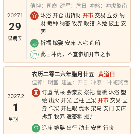
值神：司命
建星：危日
冲煞：冲虎煞南
2027.1
沐浴 开仓 出货财
开市
交易 立券 纳
宜
29
财 栽种 纳畜 牧养 畋猎 入殓 破土 安
葬
星期五
祈福 嫁娶 安床 入宅 造船
忌
此日冲虎，不宜参加开市之事
冲
农历二零二六年腊月廿五
黄道日
值神：明堂
建星：开日
冲煞：冲蛇煞西
订盟 纳采 会亲友 祭祀 斋醮 沐浴 塑
宜
2027.2
绘 出火 开光 竖柱 上梁
开市
交易 立
1
券 作梁 开柱眼 伐木 架马 安门 安床
拆卸 牧养 造畜稠 掘井
星期一
造庙 嫁娶 出行 动土 安葬 行丧
忌