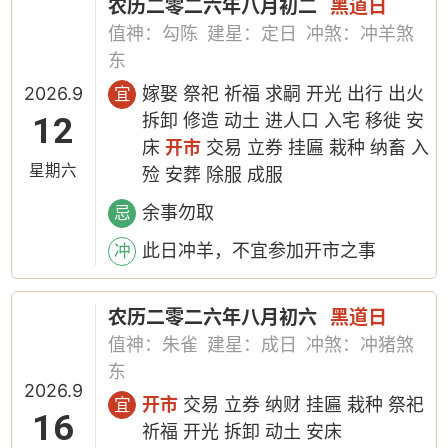
农历二零二六年八月初二
黑道日
值神：勾陈
建星：定日
冲煞：冲羊煞
东
2026.9
嫁娶 祭祀 祈福 求嗣 开光 出行 出火
宜
12
拆卸 修造 动土 进人口 入宅 移徙 安
床
开市
交易 立券 挂匾 栽种 纳畜 入
星期六
殓 安葬 除服 成服
余事勿取
忌
此日冲羊，不宜参加开市之事
冲
农历二零二六年八月初六
黑道日
值神：朱雀
建星：成日
冲煞：冲猪煞
东
2026.9
开市
交易 立券 纳财 挂匾 栽种 祭祀
宜
16
祈福 开光 拆卸 动土 安床