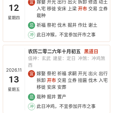
嫁娶 开光 出行 出火 拆卸 修造 动土
宜
12
入宅 移徙 安床 上梁
开市
交易 立券
栽种
星期四
祈福 祭祀 伐木 掘井 作灶 谢土
忌
此日冲猴，不宜参加开市之事
冲
农历二零二六年十月初五
黑道日
值神：玄武
建星：定日
冲煞：冲鸡煞
西
2026.11
嫁娶 祭祀 祈福 求嗣 开光 出火 出行
宜
13
拆卸
开市
交易 立券 挂匾 伐木 入宅
移徙 安床 安葬
星期五
栽种 掘井 置产
忌
此日冲鸡，不宜参加开市之事
冲