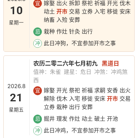
嫁娶 出火 拆卸 祭祀 祈福 开光 伐木
宜
10
动土
开市
交易 立券 入宅 移徙 安床
纳畜 入殓 安葬
星期一
栽种 作灶 针灸 出行
忌
此日冲狗，不宜参加开市之事
冲
农历二零二六年七月初九
黑道日
值神：朱雀
建星：危日
冲煞：冲鸡煞
西
2026.8
嫁娶 开光 祭祀 祈福 求嗣 安香 出火
宜
21
解除 伐木 入宅 移徙 安床
开市
交易
立券 栽种 出行 安葬
星期五
掘井 理发 作灶 动土 破土 开池
忌
此日冲鸡，不宜参加开市之事
冲