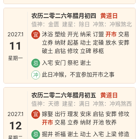
农历二零二六年腊月初四
黄道日
值神：金匮
建星：除日
冲煞：冲猴煞北
2027.1
沐浴 塑绘 开光 纳采 订盟
开市
交易
宜
11
立券 纳财 起基 动土 定磉 放水 安葬
破土 启钻 修坟 立碑 移柩
星期一
入宅 安门 祭祀 谢土
忌
此日冲猴，不宜参加开市之事
冲
农历二零二六年腊月初五
黄道日
值神：天德
建星：满日
冲煞：冲鸡煞西
2027.1
嫁娶 出行 理发 安床 启钻 安葬 修坟
宜
12
开市
交易 立券 纳财 开池 牧养
掘井 祈福 谢土 动土 入宅 上梁 修造
忌
星期二