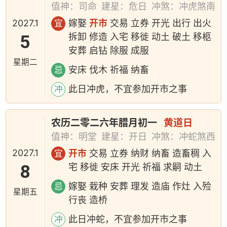
值神：司命
建星：危日
冲煞：冲虎煞南
2027.1
嫁娶
开市
交易 立券 开光 出行 出火
宜
5
拆卸 修造 入宅 移徙 动土 破土 移柩
安葬 启钻 除服 成服
星期二
安床 伐木 祈福 纳畜
忌
此日冲虎，不宜参加开市之事
冲
农历二零二六年腊月初一
黄道日
值神：明堂
建星：开日
冲煞：冲蛇煞西
2027.1
开市
交易 立券 纳财 纳畜 造畜稠 入
宜
8
宅 移徙 安床 开光 祈福 求嗣 动土
嫁娶 栽种 安葬 理发 造庙 作灶 入殓
忌
星期五
行丧 造桥
此日冲蛇，不宜参加开市之事
冲