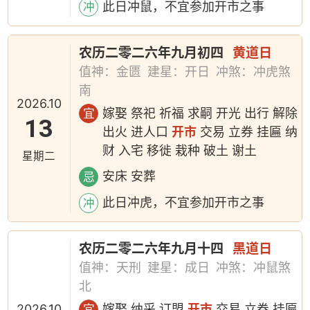
此日冲鼠，不宜参加开市之事
冲
农历二零二六年九月初四
黄道日
值神：金匮
建星：开日
冲煞：冲虎煞
南
2026.10
嫁娶 祭祀 祈福 求嗣 开光 出行 解除
宜
13
出火 进人口
开市
交易 立券 挂匾 纳
财 入宅 移徙 栽种 破土 谢土
星期二
安床 安葬
忌
此日冲虎，不宜参加开市之事
冲
农历二零二六年九月十四
黑道日
值神：天刑
建星：成日
冲煞：冲鼠煞
北
2026.10
嫁娶 纳采 订盟
开市
交易 立券 挂匾
宜