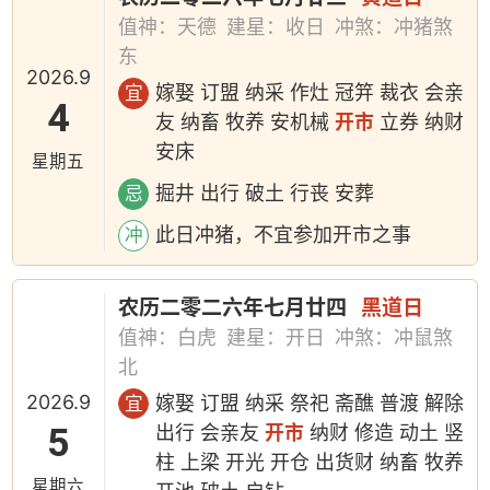
值神：天德
建星：收日
冲煞：冲猪煞
东
2026.9
嫁娶 订盟 纳采 作灶 冠笄 裁衣 会亲
宜
4
友 纳畜 牧养 安机械
开市
立券 纳财
安床
星期五
掘井 出行 破土 行丧 安葬
忌
此日冲猪，不宜参加开市之事
冲
农历二零二六年七月廿四
黑道日
值神：白虎
建星：开日
冲煞：冲鼠煞
北
2026.9
嫁娶 订盟 纳采 祭祀 斋醮 普渡 解除
宜
5
出行 会亲友
开市
纳财 修造 动土 竖
柱 上梁 开光 开仓 出货财 纳畜 牧养
星期六