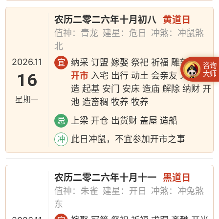
农历二零二六年十月初八
黄道日
值神：青龙
建星：危日
冲煞：冲鼠煞
北
2026.11
纳采 订盟 嫁娶 祭祀 祈福 雕刻 移徙
宜
咨询
大师
16
开市
入宅 出行 动土 会亲友 入学 修
造 起基 安门 安床 造庙 解除 纳财 开
星期一
池 造畜稠 牧养 牧养
上梁 开仓 出货财 盖屋 造船
忌
此日冲鼠，不宜参加开市之事
冲
农历二零二六年十月十一
黑道日
值神：朱雀
建星：开日
冲煞：冲兔煞
东