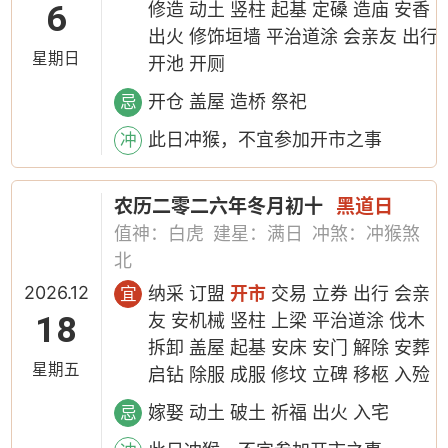
6
修造 动土 竖柱 起基 定磉 造庙 安香
出火 修饰垣墙 平治道涂 会亲友 出行
星期日
开池 开厕
开仓 盖屋 造桥 祭祀
忌
此日冲猴，不宜参加开市之事
冲
农历二零二六年冬月初十
黑道日
值神：白虎
建星：满日
冲煞：冲猴煞
北
2026.12
纳采 订盟
开市
交易 立券 出行 会亲
宜
18
友 安机械 竖柱 上梁 平治道涂 伐木
拆卸 盖屋 起基 安床 安门 解除 安葬
星期五
启钻 除服 成服 修坟 立碑 移柩 入殓
嫁娶 动土 破土 祈福 出火 入宅
忌