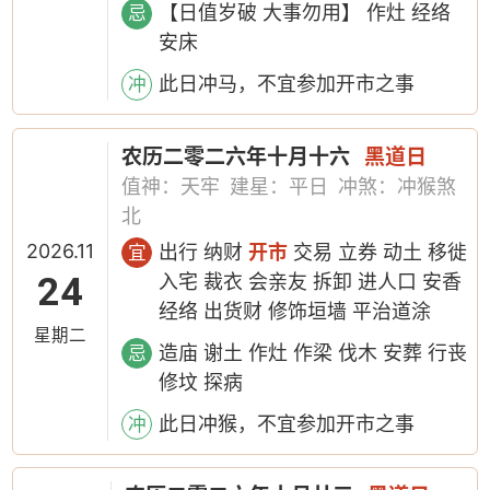
【日值岁破 大事勿用】 作灶 经络
忌
安床
此日冲马，不宜参加开市之事
冲
农历二零二六年十月十六
黑道日
值神：天牢
建星：平日
冲煞：冲猴煞
北
2026.11
出行 纳财
开市
交易 立券 动土 移徙
宜
24
入宅 裁衣 会亲友 拆卸 进人口 安香
经络 出货财 修饰垣墙 平治道涂
星期二
造庙 谢土 作灶 作梁 伐木 安葬 行丧
忌
修坟 探病
此日冲猴，不宜参加开市之事
冲