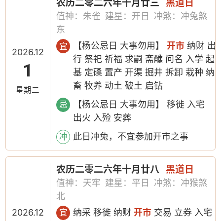
农历二零二六年十月廿三
黑道日
值神：朱雀
建星：开日
冲煞：冲兔煞
东
【杨公忌日 大事勿用】
开市
纳财 出
宜
2026.12
行 祭祀 祈福 求嗣 斋醮 问名 入学 起
1
基 定磉 置产 开渠 掘井 拆卸 栽种 纳
畜 牧养 动土 破土 启钻
星期二
【杨公忌日 大事勿用】 移徙 入宅
忌
出火 入殓 安葬
此日冲兔，不宜参加开市之事
冲
农历二零二六年十月廿八
黑道日
值神：天牢
建星：平日
冲煞：冲猴煞
北
2026.12
纳采 移徙 纳财
开市
交易 立券 入宅
宜