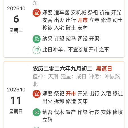
东
2026.10
嫁娶 造车器 安机械 祭祀 祈福 开光
宜
6
安香 出火 出行
开市
立券 修造 动土
移徙 入宅 破土 安葬
星期二
纳采 订盟 架马 词讼 开渠
忌
此日冲羊，不宜参加开市之事
冲
农历二零二六年九月初二
黑道日
值神：天刑
建星：成日
冲煞：冲鼠煞
北
2026.10
嫁娶 祭祀
开市
开光 出行 入宅 移徙
宜
11
出火 拆卸 修造 安床
星期日
纳畜 伐木 置产 作梁 行丧 安葬 修坟
忌
立碑