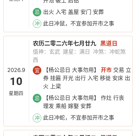
开池 破土 启钻
出火 入宅 盖屋 安门 安葬
忌
此日冲鼠，不宜参加开市之事
冲
农历二零二六年七月廿九
黑道日
值神：玄武
建星：满日
冲煞：冲蛇煞
西
2026.9
【杨公忌日 大事勿用】
开市
交易 立
宜
10
券 挂匾 开光 出行 入宅 移徙 安床 出
火 上梁
星期四
【杨公忌日 大事勿用】 作灶 行丧
忌
理发 乘船 嫁娶 安葬
此日冲蛇，不宜参加开市之事
冲