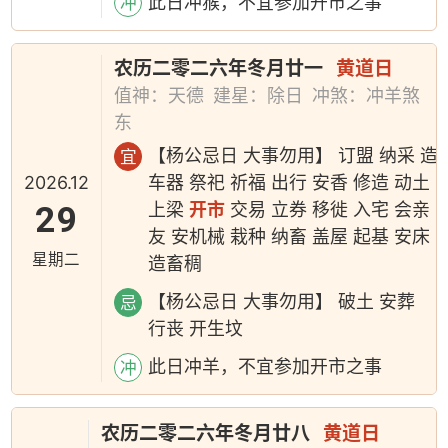
此日冲猴，不宜参加开市之事
冲
农历二零二六年冬月廿一
黄道日
值神：天德
建星：除日
冲煞：冲羊煞
东
【杨公忌日 大事勿用】 订盟 纳采 造
宜
2026.12
车器 祭祀 祈福 出行 安香 修造 动土
29
上梁
开市
交易 立券 移徙 入宅 会亲
友 安机械 栽种 纳畜 盖屋 起基 安床
星期二
造畜稠
【杨公忌日 大事勿用】 破土 安葬
忌
行丧 开生坟
此日冲羊，不宜参加开市之事
冲
农历二零二六年冬月廿八
黄道日