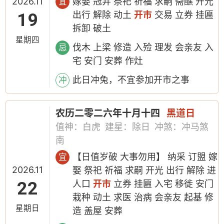
2026.11
嫁娶 冠笄 祭祀 祈福 求嗣 斋醮 开光
宜
19
出行 解除 动土
开市
交易 立券 挂匾
拆卸 破土
星期四
伐木 上梁 修造 入殓 理发 会亲友 入
忌
宅 安门 安葬 作灶
此日冲兔，不宜参加开市之事
冲
农历二零二六年十月十四
黑道日
值神：白虎
建星：除日
冲煞：冲马煞
南
【日值岁破 大事勿用】 纳采 订盟 嫁
宜
2026.11
娶 祭祀 祈福 求嗣 开光 出行 解除 进
22
人口
开市
立券 挂匾 入宅 移徙 安门
栽种 动土 求医 治病 会亲友 起基 修
星期日
造 盖屋 安葬