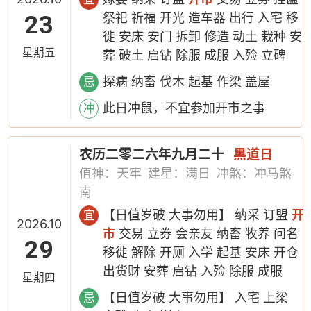
23
祭祀 祈福 开光 造车器 出行 入宅 移
徙 安床 安门 拆卸 修造 动土 栽种 安
星期五
葬 破土 启钻 除服 成服 入殓 立碑
探病 纳畜 伐木 起基 作梁 盖屋
忌
此日冲鼠，不宜参加开市之事
冲
农历二零二六年九月二十
黑道日
值神：天牢
建星：满日
冲煞：冲马煞
南
【日值岁破 大事勿用】 纳采 订盟
开
宜
2026.10
市
交易 立券 会亲友 纳畜 牧养 问名
29
移徙 解除 开厕 入学 起基 安床 开仓
出货财 安葬 启钻 入殓 除服 成服
星期四
【日值岁破 大事勿用】 入宅 上梁
忌