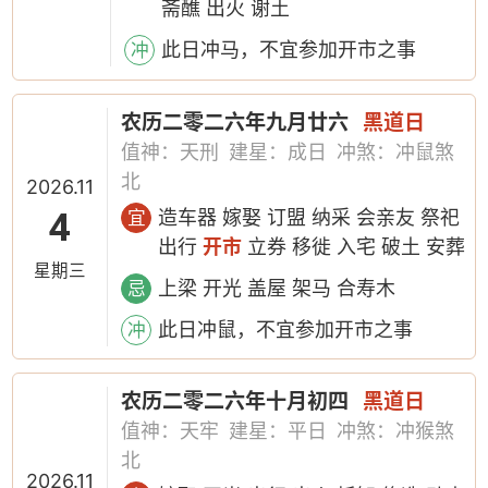
斋醮 出火 谢土
此日冲马，不宜参加开市之事
冲
农历二零二六年九月廿六
黑道日
值神：天刑
建星：成日
冲煞：冲鼠煞
北
2026.11
4
造车器 嫁娶 订盟 纳采 会亲友 祭祀
宜
出行
开市
立券 移徙 入宅 破土 安葬
星期三
上梁 开光 盖屋 架马 合寿木
忌
此日冲鼠，不宜参加开市之事
冲
农历二零二六年十月初四
黑道日
值神：天牢
建星：平日
冲煞：冲猴煞
北
2026.11