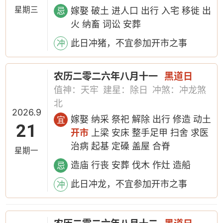
星期三
嫁娶 破土 进人口 出行 入宅 移徙 出
忌
火 纳畜 词讼 安葬
此日冲猪，不宜参加开市之事
冲
农历二零二六年八月十一
黑道日
值神：天牢
建星：除日
冲煞：冲龙煞
北
2026.9
嫁娶 纳采 祭祀 解除 出行 修造 动土
宜
21
开市
上梁 安床 整手足甲 扫舍 求医
治病 起基 定磉 盖屋 合脊
星期一
造庙 行丧 安葬 伐木 作灶 造船
忌
此日冲龙，不宜参加开市之事
冲