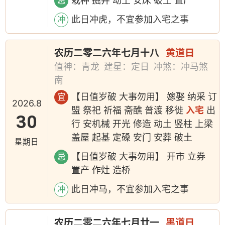
栽种 掘井 动土 安床 破土 置产
忌
此日冲虎，不宜参加入宅之事
冲
农历二零二六年七月十八
黄道日
值神：青龙
建星：定日
冲煞：冲马煞
南
【日值岁破 大事勿用】 嫁娶 纳采 订
宜
2026.8
盟 祭祀 祈福 斋醮 普渡 移徙
入宅
出
30
行 安机械 开光 修造 动土 竖柱 上梁
盖屋 起基 定磉 安门 安葬 破土
星期日
【日值岁破 大事勿用】 开市 立券
忌
置产 作灶 造桥
此日冲马，不宜参加入宅之事
冲
农历二零二六年七月廿一
黑道日