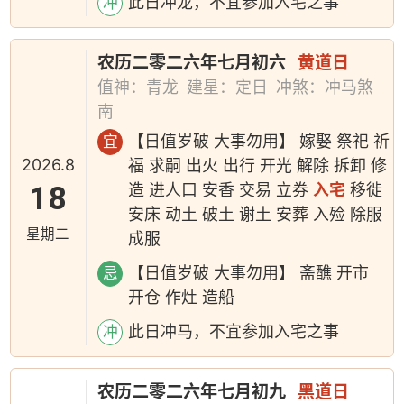
此日冲龙，不宜参加入宅之事
冲
农历二零二六年七月初六
黄道日
值神：青龙
建星：定日
冲煞：冲马煞
南
【日值岁破 大事勿用】 嫁娶 祭祀 祈
宜
2026.8
福 求嗣 出火 出行 开光 解除 拆卸 修
18
造 进人口 安香 交易 立券
入宅
移徙
安床 动土 破土 谢土 安葬 入殓 除服
星期二
成服
【日值岁破 大事勿用】 斋醮 开市
忌
开仓 作灶 造船
此日冲马，不宜参加入宅之事
冲
农历二零二六年七月初九
黑道日