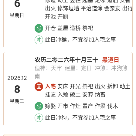
6
修造 动土 竖柱 起基 定磉 造庙 安香
出火 修饰垣墙 平治道涂 会亲友 出行
星期日
开池 开厕
开仓 盖屋 造桥 祭祀
忌
此日冲猴，不宜参加入宅之事
冲
农历二零二六年十月三十
黑道日
值神：天牢
建星：定日
冲煞：冲狗煞
南
2026.12
8
入宅
安床 开光 祭祀 出火 拆卸 动土
宜
挂匾 入殓 破土 安葬 纳畜
星期二
嫁娶 开市 作灶 置产 作梁 伐木
忌
此日冲狗，不宜参加入宅之事
冲