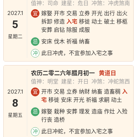
值神：司命
建星：危日
冲煞：冲虎煞南
2027.1
嫁娶 开市 交易 立券 开光 出行 出火
宜
5
拆卸 修造
入宅
移徙 动土 破土 移柩
安葬 启钻 除服 成服
星期二
安床 伐木 祈福 纳畜
忌
此日冲虎，不宜参加入宅之事
冲
农历二零二六年腊月初一
黄道日
值神：明堂
建星：开日
冲煞：冲蛇煞西
2027.1
开市 交易 立券 纳财 纳畜 造畜稠
入
宜
8
宅
移徙 安床 开光 祈福 求嗣 动土
嫁娶 栽种 安葬 理发 造庙 作灶 入殓
忌
星期五
行丧 造桥
此日冲蛇，不宜参加入宅之事
冲