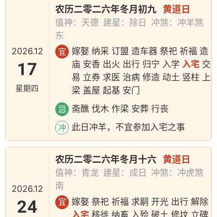
农历二零二六年冬月初九
黄道日
值神：天德
建星：除日
冲煞：冲羊煞
东
2026.12
嫁娶 纳采 订盟 造车器 祭祀 祈福 造
宜
17
庙 安香 出火 出行 归宁 入学
入宅
交
易 立券 求医 治病 修造 动土 竖柱 上
星期四
梁 盖屋 起基 安门
斋醮 伐木 作梁 安葬 行丧
忌
此日冲羊，不宜参加入宅之事
冲
农历二零二六年冬月十六
黄道日
值神：青龙
建星：成日
冲煞：冲虎煞
南
2026.12
24
嫁娶 祭祀 祈福 求嗣 开光 出行 解除
宜
入宅
移徙 纳畜 入殓 破土 修坟 立碑