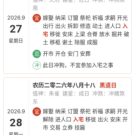
南
2026.9
嫁娶 纳采 订盟 祭祀 祈福 求嗣 开光
宜
27
出行 出火 拆卸 修造 动土 进人口
入
宅
移徙 安床 上梁 合脊 放水 掘井 破
星期日
土 移柩 谢土 除服 成服
开市 开仓 安门 安葬
忌
此日冲狗，不宜参加入宅之事
冲
农历二零二六年八月十八
黑道日
值神：朱雀
建星：成日
冲煞：冲猪煞
东
2026.9
嫁娶 纳采 订盟 祭祀 祈福 求嗣 开光
宜
28
解除 进人口
入宅
移徙 出火 安床 开
市 交易 立券 挂匾
星期一