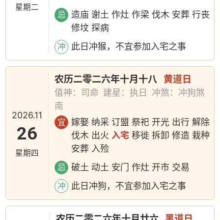
星期二
造庙 谢土 作灶 作梁 伐木 安葬 行丧
忌
修坟 探病
此日冲猴，不宜参加入宅之事
冲
农历二零二六年十月十八
黄道日
值神：司命
建星：执日
冲煞：冲狗煞
南
2026.11
嫁娶 纳采 订盟 祭祀 开光 出行 解除
宜
26
伐木 出火
入宅
移徙 拆卸 修造 栽种
安葬 入殓
星期四
破土 动土 安门 作灶 开市 交易
忌
此日冲狗，不宜参加入宅之事
冲
农历二零二六年十月廿六
黑道日