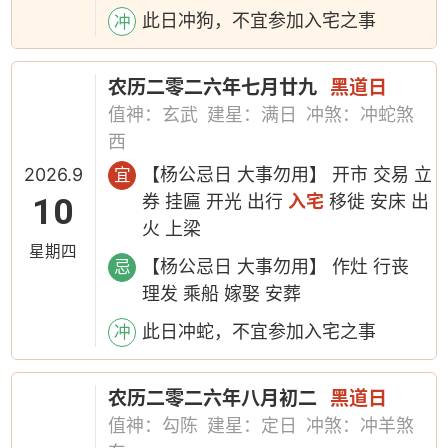
此日冲狗，不宜参加入宅之事
冲
农历二零二六年七月廿九
黑道日
值神：玄武
建星：满日
冲煞：冲蛇煞
西
2026.9
【杨公忌日 大事勿用】 开市 交易 立
宜
10
券 挂匾 开光 出行
入宅
移徙 安床 出
火 上梁
星期四
【杨公忌日 大事勿用】 作灶 行丧
忌
理发 乘船 嫁娶 安葬
此日冲蛇，不宜参加入宅之事
冲
农历二零二六年八月初二
黑道日
值神：勾陈
建星：定日
冲煞：冲羊煞