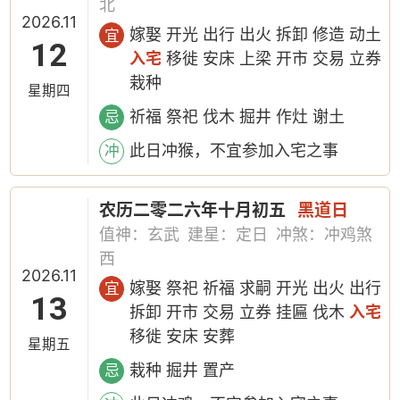
北
2026.11
嫁娶 开光 出行 出火 拆卸 修造 动土
宜
12
入宅
移徙 安床 上梁 开市 交易 立券
栽种
星期四
祈福 祭祀 伐木 掘井 作灶 谢土
忌
此日冲猴，不宜参加入宅之事
冲
农历二零二六年十月初五
黑道日
值神：玄武
建星：定日
冲煞：冲鸡煞
西
2026.11
嫁娶 祭祀 祈福 求嗣 开光 出火 出行
宜
13
拆卸 开市 交易 立券 挂匾 伐木
入宅
移徙 安床 安葬
星期五
栽种 掘井 置产
忌