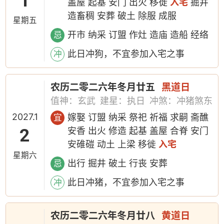
1
盖屋 起基 安门 出火 移徙
入宅
掘井
造畜稠 安葬 破土 除服 成服
星期五
开市 纳采 订盟 作灶 造庙 造船 经络
忌
此日冲狗，不宜参加入宅之事
冲
农历二零二六年冬月廿五
黑道日
值神：玄武
建星：执日
冲煞：冲猪煞东
2027.1
嫁娶 订盟 纳采 祭祀 祈福 求嗣 斋醮
宜
2
安香 出火 修造 起基 盖屋 合脊 安门
安碓磑 动土 上梁 移徙
入宅
星期六
出行 掘井 破土 行丧 安葬
忌
此日冲猪，不宜参加入宅之事
冲
农历二零二六年冬月廿八
黄道日