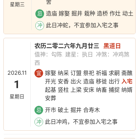
舍
星期三
造庙 嫁娶 掘井 栽种 造桥 作灶 动土
忌
此日冲蛇，不宜参加入宅之事
冲
农历二零二六年九月廿三
黑道日
值神：勾陈
建星：执日
冲煞：冲鸡煞
西
2026.11
嫁娶 纳采 订盟 祭祀 祈福 求嗣 斋醮
宜
1
开光 安香 出火 造庙 移徙 出行
入宅
起基 竖柱 上梁 安床 纳畜 捕捉 纳婿
星期日
安葬
开市 破土 掘井 合寿木
忌
此日冲鸡，不宜参加入宅之事
冲