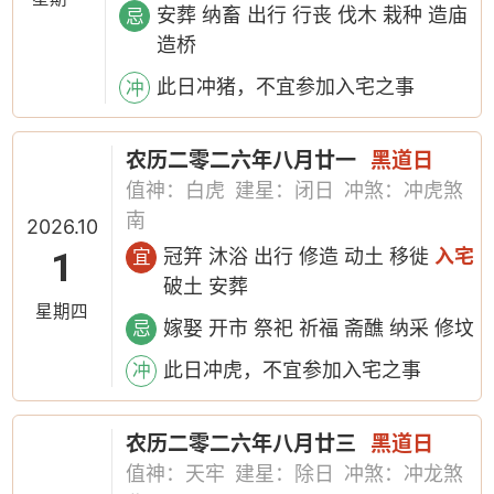
安葬 纳畜 出行 行丧 伐木 栽种 造庙
忌
造桥
此日冲猪，不宜参加入宅之事
冲
农历二零二六年八月廿一
黑道日
值神：白虎
建星：闭日
冲煞：冲虎煞
南
2026.10
1
冠笄 沐浴 出行 修造 动土 移徙
入宅
宜
破土 安葬
星期四
嫁娶 开市 祭祀 祈福 斋醮 纳采 修坟
忌
此日冲虎，不宜参加入宅之事
冲
农历二零二六年八月廿三
黑道日
值神：天牢
建星：除日
冲煞：冲龙煞