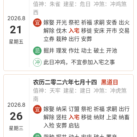
值神：朱雀
建星：危日
冲煞：冲鸡煞
西
2026.8
嫁娶 开光 祭祀 祈福 求嗣 安香 出火
宜
21
解除 伐木
入宅
移徙 安床 开市 交易
立券 栽种 出行 安葬
星期五
掘井 理发 作灶 动土 破土 开池
忌
此日冲鸡，不宜参加入宅之事
冲
农历二零二六年七月十四
黑道日
值神：天牢
建星：建日
冲煞：冲虎煞
南
2026.8
嫁娶 纳采 订盟 祭祀 祈福 求嗣 出行
宜
26
解除 竖柱
入宅
移徙 纳财 上梁 纳畜
入殓 安葬 启钻
星期三