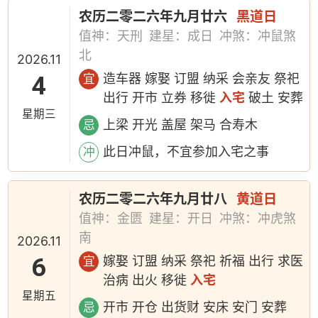
农历二零二六年九月廿六
黑道日
值神：天刑
建星：成日
冲煞：冲鼠煞
北
2026.11
4
造车器 嫁娶 订盟 纳采 会亲友 祭祀
宜
出行 开市 立券 移徙
入宅
破土 安葬
星期三
上梁 开光 盖屋 架马 合寿木
忌
此日冲鼠，不宜参加入宅之事
冲
农历二零二六年九月廿八
黄道日
值神：金匮
建星：开日
冲煞：冲虎煞
南
2026.11
6
嫁娶 订盟 纳采 祭祀 祈福 出行 求医
宜
治病 出火 移徙
入宅
星期五
开市 开仓 出货财 安床 安门 安葬
忌