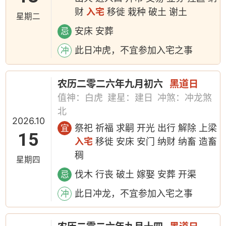
财
入宅
移徙 栽种 破土 谢土
星期二
安床 安葬
忌
此日冲虎，不宜参加入宅之事
冲
农历二零二六年九月初六
黑道日
值神：白虎
建星：建日
冲煞：冲龙煞
北
2026.10
祭祀 祈福 求嗣 开光 出行 解除 上梁
宜
15
入宅
移徙 安床 安门 纳财 纳畜 造畜
稠
星期四
伐木 行丧 破土 嫁娶 安葬 开渠
忌
此日冲龙，不宜参加入宅之事
冲