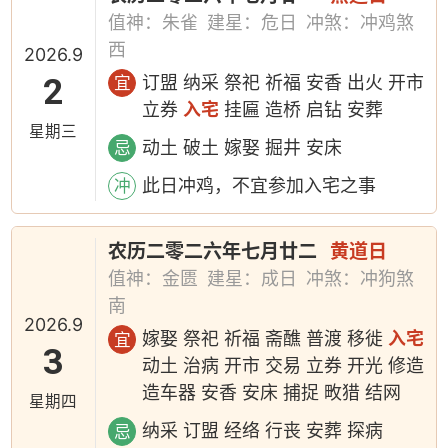
值神：朱雀
建星：危日
冲煞：冲鸡煞
西
2026.9
2
订盟 纳采 祭祀 祈福 安香 出火 开市
宜
立券
入宅
挂匾 造桥 启钻 安葬
星期三
动土 破土 嫁娶 掘井 安床
忌
此日冲鸡，不宜参加入宅之事
冲
农历二零二六年七月廿二
黄道日
值神：金匮
建星：成日
冲煞：冲狗煞
南
2026.9
嫁娶 祭祀 祈福 斋醮 普渡 移徙
入宅
宜
3
动土 治病 开市 交易 立券 开光 修造
造车器 安香 安床 捕捉 畋猎 结网
星期四
纳采 订盟 经络 行丧 安葬 探病
忌