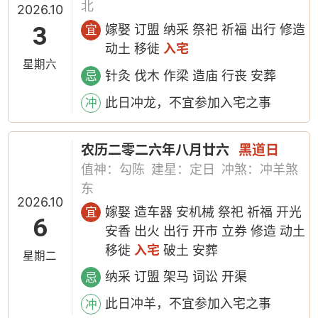
北
2026.10
3
嫁娶 订盟 纳采 祭祀 祈福 出行 修造
宜
动土 移徙
入宅
星期六
针灸 伐木 作梁 造庙 行丧 安葬
忌
此日冲龙，不宜参加入宅之事
冲
农历二零二六年八月廿六
黑道日
值神：勾陈
建星：定日
冲煞：冲羊煞
东
2026.10
嫁娶 造车器 安机械 祭祀 祈福 开光
宜
6
安香 出火 出行 开市 立券 修造 动土
移徙
入宅
破土 安葬
星期二
纳采 订盟 架马 词讼 开渠
忌
此日冲羊，不宜参加入宅之事
冲