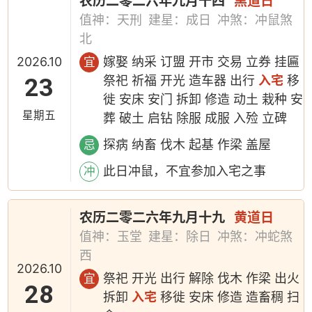
农历二零二六年九月十四
黑道日
值神：天刑
建星：成日
冲煞：冲鼠煞
北
2026.10
嫁娶 纳采 订盟 开市 交易 立券 挂匾
宜
23
祭祀 祈福 开光 造车器 出行
入宅
移
徙 安床 安门 拆卸 修造 动土 栽种 安
星期五
葬 破土 启钻 除服 成服 入殓 立碑
探病 纳畜 伐木 起基 作梁 盖屋
忌
此日冲鼠，不宜参加入宅之事
冲
农历二零二六年九月十九
黄道日
值神：玉堂
建星：除日
冲煞：冲蛇煞
西
2026.10
祭祀 开光 出行 解除 伐木 作梁 出火
宜
28
拆卸
入宅
移徙 安床 修造 造畜稠 扫