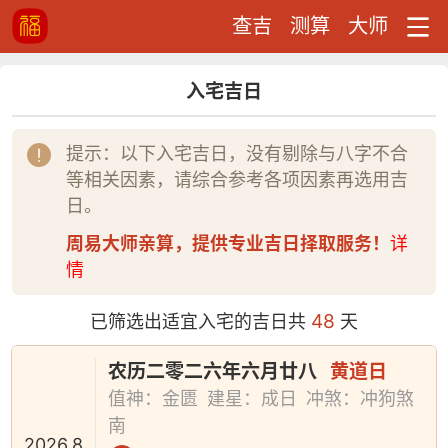
查吉
测算
大师
入宅吉日
提示：以下入宅吉日，没有剔除与八字不合
等相关因素，请综合参考各项因素再选用吉
日。
周易大师亲算，提供专业吉日择取服务！
详
情
48
已筛选出适宜入宅的吉日共
天
农历二零二六年六月廿八
黄道日
值神：金匮
建星：成日
冲煞：冲狗煞
南
2026.8