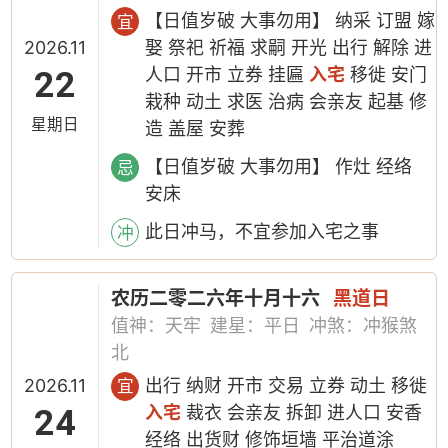
【日值岁破 大事勿用】 纳采 订盟 嫁
宜
2026.11
娶 祭祀 祈福 求嗣 开光 出行 解除 进
22
人口 开市 立券 挂匾
入宅
移徙 安门
栽种 动土 求医 治病 会亲友 起基 修
星期日
造 盖屋 安葬
【日值岁破 大事勿用】 作灶 经络
忌
安床
此日冲马，不宜参加入宅之事
冲
农历二零二六年十月十六
黑道日
值神：天牢
建星：平日
冲煞：冲猴煞
北
2026.11
出行 纳财 开市 交易 立券 动土 移徙
宜
24
入宅
裁衣 会亲友 拆卸 进人口 安香
经络 出货财 修饰垣墙 平治道涂