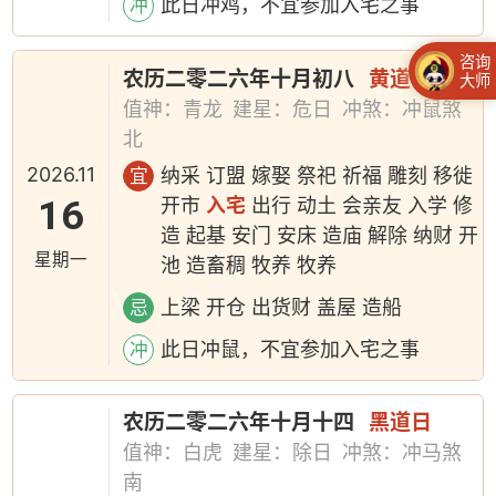
此日冲鸡，不宜参加入宅之事
冲
咨询
农历二零二六年十月初八
黄道日
大师
值神：青龙
建星：危日
冲煞：冲鼠煞
北
2026.11
纳采 订盟 嫁娶 祭祀 祈福 雕刻 移徙
宜
16
开市
入宅
出行 动土 会亲友 入学 修
造 起基 安门 安床 造庙 解除 纳财 开
星期一
池 造畜稠 牧养 牧养
上梁 开仓 出货财 盖屋 造船
忌
此日冲鼠，不宜参加入宅之事
冲
农历二零二六年十月十四
黑道日
值神：白虎
建星：除日
冲煞：冲马煞
南