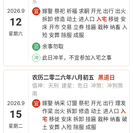
东
2026.9
嫁娶 祭祀 祈福 求嗣 开光 出行 出火
宜
12
拆卸 修造 动土 进人口
入宅
移徙 安
床 开市 交易 立券 挂匾 栽种 纳畜 入
星期六
殓 安葬 除服 成服
余事勿取
忌
此日冲羊，不宜参加入宅之事
冲
农历二零二六年八月初五
黑道日
值神：天刑
建星：危日
冲煞：冲狗煞
南
2026.9
嫁娶 纳采 订盟 祭祀 开光 出行 理发
宜
15
作梁 出火 拆卸 修造 动土 进人口
入
宅
移徙 安床 拆卸 挂匾 栽种 纳畜 破
星期二
土 安葬 入殓 除服 成服