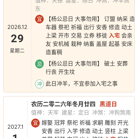
值神：天德
建星：除日
冲煞：冲羊煞
东
【杨公忌日 大事勿用】 订盟 纳采 造
宜
2026.12
车器 祭祀 祈福 出行 安香 修造 动土
29
上梁 开市 交易 立券 移徙
入宅
会亲
友 安机械 栽种 纳畜 盖屋 起基 安床
星期二
造畜稠
【杨公忌日 大事勿用】 破土 安葬
忌
行丧 开生坟
此日冲羊，不宜参加入宅之事
冲
农历二零二六年冬月廿四
黑道日
值神：天牢
建星：定日
冲煞：冲狗煞南
嫁娶 冠笄 祭祀 祈福 求嗣 雕刻 开光
宜
2027.1
安香 出行 入学 修造 动土 竖柱 上梁