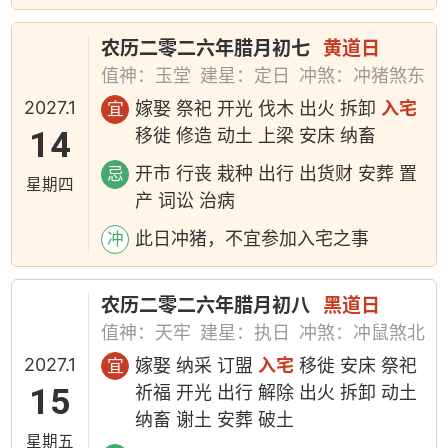
农历二零二六年腊月初七
黄道日
值神：玉堂
建星：定日
冲煞：冲猪煞东
2027.1
嫁娶 祭祀 开光 伐木 出火 拆卸
入宅
宜
14
移徙 修造 动土 上梁 安床 纳畜
开市 行丧 栽种 出行 出货财 安葬 置
忌
星期四
产 词讼 治病
此日冲猪，不宜参加入宅之事
冲
农历二零二六年腊月初八
黑道日
值神：天牢
建星：执日
冲煞：冲鼠煞北
2027.1
嫁娶 纳采 订盟
入宅
移徙 安床 祭祀
宜
15
祈福 开光 出行 解除 出火 拆卸 动土
纳畜 谢土 安葬 破土
星期五