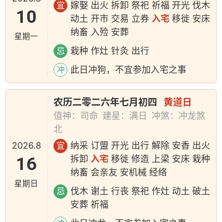
嫁娶 出火 拆卸 祭祀 祈福 开光 伐木
宜
10
动土 开市 交易 立券
入宅
移徙 安床
纳畜 入殓 安葬
星期一
栽种 作灶 针灸 出行
忌
此日冲狗，不宜参加入宅之事
冲
农历二零二六年七月初四
黄道日
值神：司命
建星：满日
冲煞：冲龙煞
北
2026.8
纳采 订盟 开光 出行 解除 安香 出火
宜
16
拆卸
入宅
移徙 修造 上梁 安床 栽种
纳畜 会亲友 安机械 经络
星期日
伐木 谢土 行丧 祭祀 作灶 动土 破土
忌
安葬 祈福