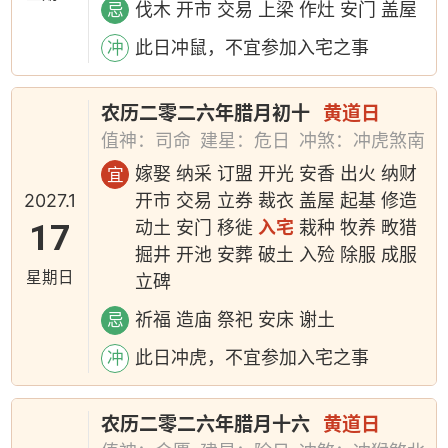
伐木 开市 交易 上梁 作灶 安门 盖屋
忌
此日冲鼠，不宜参加入宅之事
冲
农历二零二六年腊月初十
黄道日
值神：司命
建星：危日
冲煞：冲虎煞南
嫁娶 纳采 订盟 开光 安香 出火 纳财
宜
2027.1
开市 交易 立券 裁衣 盖屋 起基 修造
17
动土 安门 移徙
入宅
栽种 牧养 畋猎
掘井 开池 安葬 破土 入殓 除服 成服
星期日
立碑
祈福 造庙 祭祀 安床 谢土
忌
此日冲虎，不宜参加入宅之事
冲
农历二零二六年腊月十六
黄道日