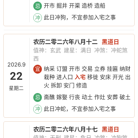
开市 掘井 开渠 造桥 造船
忌
此日冲狗，不宜参加入宅之事
冲
农历二零二六年八月十二
黑道日
值神：玄武
建星：满日
冲煞：冲蛇煞
西
2026.9
纳采 订盟 开市 交易 立券 挂匾 纳财
宜
22
栽种 进人口
入宅
移徙 安床 开光 出
火 拆卸 安门 修造
星期二
斋醮 嫁娶 行丧 动土 作灶 安葬 破土
忌
此日冲蛇，不宜参加入宅之事
冲
农历二零二六年八月十七
黑道日
值神：天刑
建星：危日
冲煞：冲狗煞