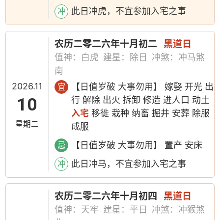
此日冲虎，不宜参加入宅之事
冲
农历二零二六年十月初二
黑道日
值神：白虎
建星：除日
冲煞：冲马煞
南
2026.11
【日值岁破 大事勿用】 嫁娶 开光 出
宜
10
行 解除 出火 拆卸 修造 进人口 动土
入宅
移徙 栽种 纳畜 掘井 安葬 除服
星期二
成服
【日值岁破 大事勿用】 置产 安床
忌
此日冲马，不宜参加入宅之事
冲
农历二零二六年十月初四
黑道日
值神：天牢
建星：平日
冲煞：冲猴煞