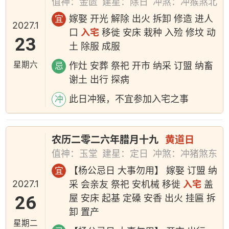
值神：金匮
建星：除日
冲煞：冲猴煞北
嫁娶 开光 解除 出火 拆卸 修造 进人
宜
2027.1
口
入宅
移徙 安床 栽种 入殓 修坟 动
23
土 除服 成服
星期六
作灶 安葬 祭祀 开市 纳采 订盟 纳畜
忌
谢土 出行 探病
此日冲猴，不宜参加入宅之事
冲
农历二零二六年腊月十九
黄道日
值神：玉堂
建星：定日
冲煞：冲猪煞东
【杨公忌日 大事勿用】 嫁娶 订盟 纳
宜
2027.1
采 会亲友 祭祀 安机械 移徙
入宅
盖
26
屋 安床 起基 定磉 安香 出火 挂匾 拆
卸 置产
星期二