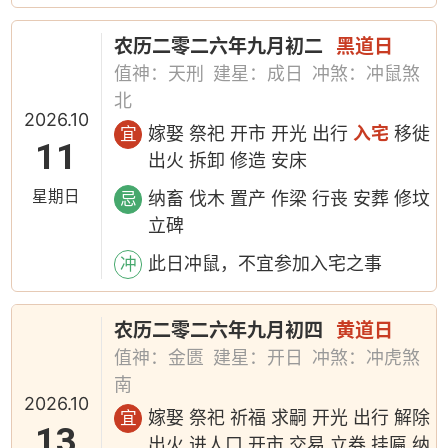
农历二零二六年九月初二
黑道日
值神：天刑
建星：成日
冲煞：冲鼠煞
北
2026.10
嫁娶 祭祀 开市 开光 出行
入宅
移徙
宜
11
出火 拆卸 修造 安床
星期日
纳畜 伐木 置产 作梁 行丧 安葬 修坟
忌
立碑
此日冲鼠，不宜参加入宅之事
冲
农历二零二六年九月初四
黄道日
值神：金匮
建星：开日
冲煞：冲虎煞
南
2026.10
嫁娶 祭祀 祈福 求嗣 开光 出行 解除
宜
13
出火 进人口 开市 交易 立券 挂匾 纳