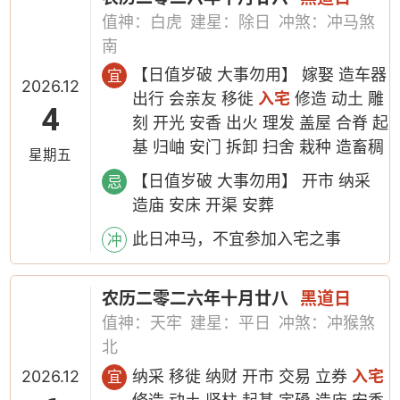
值神：白虎
建星：除日
冲煞：冲马煞
南
【日值岁破 大事勿用】 嫁娶 造车器
宜
2026.12
出行 会亲友 移徙
入宅
修造 动土 雕
4
刻 开光 安香 出火 理发 盖屋 合脊 起
基 归岫 安门 拆卸 扫舍 栽种 造畜稠
星期五
【日值岁破 大事勿用】 开市 纳采
忌
造庙 安床 开渠 安葬
此日冲马，不宜参加入宅之事
冲
农历二零二六年十月廿八
黑道日
值神：天牢
建星：平日
冲煞：冲猴煞
北
2026.12
纳采 移徙 纳财 开市 交易 立券
入宅
宜