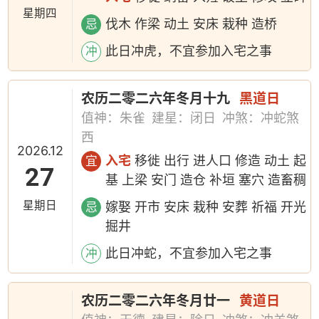
星期四
伐木 作梁 动土 安床 栽种 造桥
忌
此日冲虎，不宜参加入宅之事
冲
农历二零二六年冬月十九
黑道日
值神：朱雀
建星：闭日
冲煞：冲蛇煞
西
2026.12
入宅
移徙 出行 进人口 修造 动土 起
宜
27
基 上梁 安门 造仓 补垣 塞穴 造畜稠
星期日
嫁娶 开市 安床 栽种 安葬 祈福 开光
忌
掘井
此日冲蛇，不宜参加入宅之事
冲
农历二零二六年冬月廿一
黄道日